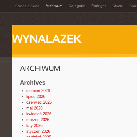
Archiwum
Kategorie
Rodrigez
Strona główna
Słodki
Spis
WYNALAZEK
ARCHIWUM
Archives
sierpień 2026
lipiec 2026
czerwiec 2026
maj 2026
kwiecień 2026
marzec 2026
luty 2026
styczeń 2026