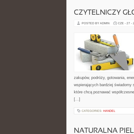
CZYTELNICZY GŁ
POSTED BY ADMIN
CZE - 27 -
zakupów, podróży, gotowania, ener
wspierających bardziej świadomy s
które chcą poznawać współczesne 
[…]
CATEGORIES:
HANDEL
NATURALNA PIE