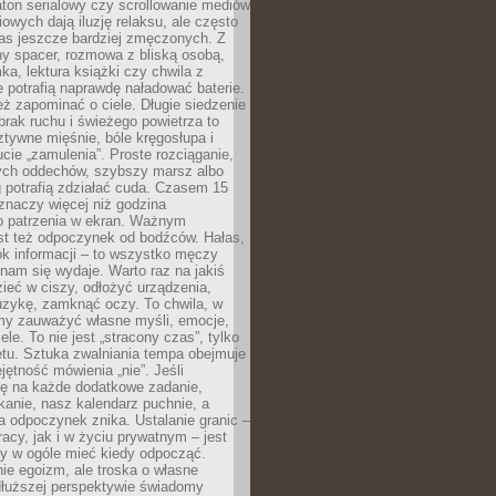
ton serialowy czy scrollowanie mediów
owych dają iluzję relaksu, ale często
nas jeszcze bardziej zmęczonych. Z
ny spacer, rozmowa z bliską osobą,
ka, lektura książki czy chwila z
 potrafią naprawdę naładować baterie.
ż zapominać o ciele. Długie siedzenie
 brak ruchu i świeżego powietrza to
ztywne mięśnie, bóle kręgosłupa i
cie „zamulenia”. Proste rozciąganie,
zych oddechów, szybszy marsz albo
ng potrafią zdziałać cuda. Czasem 15
znaczy więcej niż godzina
 patrzenia w ekran. Ważnym
st też odpoczynek od bodźców. Hałas,
łok informacji – to wszystko męczy
ż nam się wydaje. Warto raz na jakiś
ieć w ciszy, odłożyć urządzenia,
zykę, zamknąć oczy. To chwila, w
my zauważyć własne myśli, emocje,
ele. To nie jest „stracony czas”, tylko
tu. Sztuka zwalniania tempa obejmuje
jętność mówienia „nie”. Jeśli
ę na każde dodatkowe zadanie,
tkanie, nasz kalendarz puchnie, a
a odpoczynek znika. Ustalanie granic –
acy, jak i w życiu prywatnym – jest
by w ogóle mieć kiedy odpocząć.
ie egoizm, ale troska o własne
dłuższej perspektywie świadomy