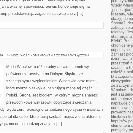
pod pryszni
Wtedy właśn
ania własnej sprawności. Serwis koncentruje się na
„posprzątać”
znej, przedstawiając zagadnienia związane z […]
Niestety, wi
okazję do na
Sobota? Ide
zakupy, spr
telefony. Je
etat, organi
Efekt? Przem
chroniczne 
odpoczynek 
Zamiast pró
WROCŁAW
026
MOŻLIWOŚĆ KOMENTOWANIA
ZOSTAŁA WYŁĄCZONA
dzień, warto
przestrzeń 
Moda Wrocław to różnorodny serwis internetowy
czasu. To te
usiąść z her
poświęcony turystyce na Dolnym Śląsku, ze
Dla części o
szczególnym uwzględnieniem Wrocławia oraz miast,
niewygodne. 
że zatrzyma
które tworzą niezwykle inspirującą mapę tej części
W połowie dr
jest zastano
Polski. Strona jest blogiem, w którym można znaleźć
automatyczn
przewodnikowe wskazówki dotyczące zwiedzania,
naprawdę ch
odruchowo 
zyrody, wydarzeń, rekreacji oraz codziennego życia w miastach
prowadzi na
 portal dla osób, które lubią szukać miejsc z charakterem.
filmików i 
impulsów po
yłącznie do najbardziej znanych […]
elementem sz
pomiędzy pr