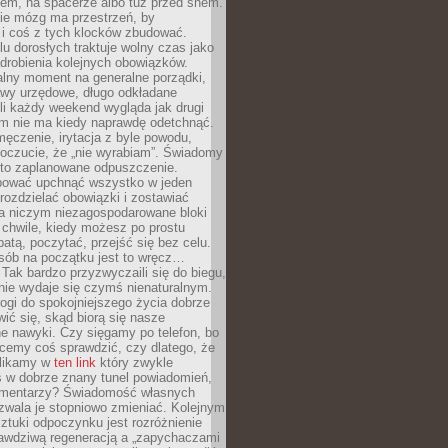
cem, na spacerze albo tuż przed snem.
ie mózg ma przestrzeń, by
 i coś z tych klocków zbudować.
elu dorosłych traktuje wolny czas jako
drobienia kolejnych obowiązków.
alny moment na generalne porządki,
awy urzędowe, długo odkładane
śli każdy weekend wygląda jak drugi
zm nie ma kiedy naprawdę odetchnąć.
ęczenie, irytacja z byle powodu,
poczucie, że „nie wyrabiam”. Świadomy
to zaplanowane odpuszczenie.
bować upchnąć wszystko w jeden
 rozdzielać obowiązki i zostawiać
na niczym niezagospodarowane bloki
 chwile, kiedy możesz po prostu
batą, poczytać, przejść się bez celu.
sób na początku jest to wręcz…
Tak bardzo przyzwyczaili się do biegu,
nie wydaje się czymś nienaturalnym.
ogi do spokojniejszego życia dobrze
wić się, skąd biorą się nasze
e nawyki. Czy sięgamy po telefon, bo
cemy coś sprawdzić, czy dlatego, że
klikamy w
ten link
który zwykle
s w dobrze znany tunel powiadomień,
komentarzy? Świadomość własnych
zwala je stopniowo zmieniać. Kolejnym
tuki odpoczynku jest rozróżnienie
awdziwą regeneracją a „zapychaczami