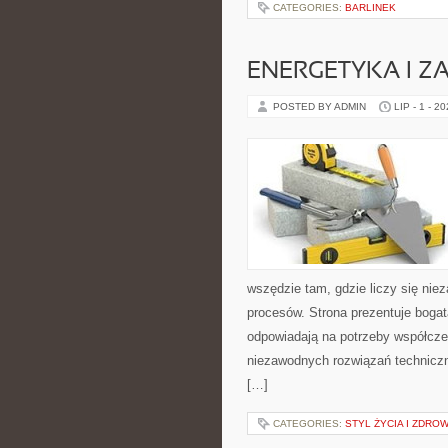
CATEGORIES:
BARLINEK
ENERGETYKA I Z
POSTED BY ADMIN
LIP - 1 - 2
wszędzie tam, gdzie liczy się ni
procesów. Strona prezentuje bogatą
odpowiadają na potrzeby współcze
niezawodnych rozwiązań technicz
[…]
CATEGORIES:
STYL ŻYCIA I ZDROW