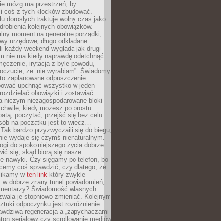
ie mózg ma przestrzeń, by
 i coś z tych klocków zbudować.
elu dorosłych traktuje wolny czas jako
drobienia kolejnych obowiązków.
alny moment na generalne porządki,
awy urzędowe, długo odkładane
śli każdy weekend wygląda jak drugi
zm nie ma kiedy naprawdę odetchnąć.
ęczenie, irytacja z byle powodu,
poczucie, że „nie wyrabiam”. Świadomy
to zaplanowane odpuszczenie.
bować upchnąć wszystko w jeden
 rozdzielać obowiązki i zostawiać
na niczym niezagospodarowane bloki
 chwile, kiedy możesz po prostu
batą, poczytać, przejść się bez celu.
sób na początku jest to wręcz…
Tak bardzo przyzwyczaili się do biegu,
nie wydaje się czymś nienaturalnym.
ogi do spokojniejszego życia dobrze
wić się, skąd biorą się nasze
e nawyki. Czy sięgamy po telefon, bo
cemy coś sprawdzić, czy dlatego, że
klikamy w
ten link
który zwykle
s w dobrze znany tunel powiadomień,
komentarzy? Świadomość własnych
zwala je stopniowo zmieniać. Kolejnym
tuki odpoczynku jest rozróżnienie
awdziwą regeneracją a „zapychaczami
ton serialowy czy scrollowanie mediów