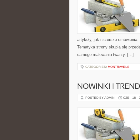
artykuły, jak i szersze omówienia. 
Tematyka strony skupia się przede
samego malowania twarzy. […]
CATEGORIES:
MONTRAVELS
NOWINKI I TREN
POSTED BY ADMIN
CZE - 18 -