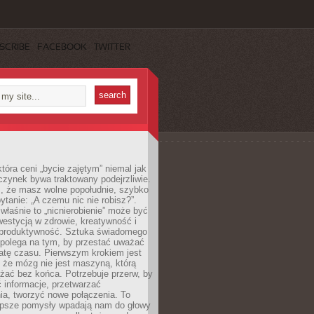
SCRIBE
FACEBOOK
TWITTER
która ceni „bycie zajętym” niemal jak
zynek bywa traktowany podejrzliwie.
z, że masz wolne popołudnie, szybko
pytanie: „A czemu nic nie robisz?”.
łaśnie to „nicnierobienie” może być
westycją w zdrowie, kreatywność i
 produktywność. Sztuka świadomego
polega na tym, by przestać uważać
atę czasu. Pierwszym krokiem jest
 że mózg nie jest maszyną, którą
żać bez końca. Potrzebuje przerw, by
 informacje, przetwarzać
ia, tworzyć nowe połączenia. To
lepsze pomysły wpadają nam do głowy