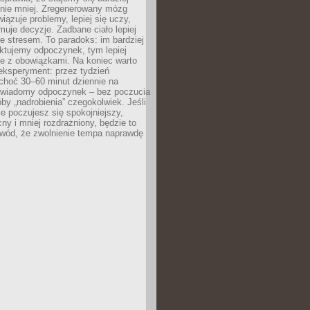
 nie mniej. Zregenerowany mózg
wiązuje problemy, lepiej się uczy,
jmuje decyzje. Zadbane ciało lepiej
ze stresem. To paradoks: im bardziej
ktujemy odpoczynek, tym lepiej
ie z obowiązkami. Na koniec warto
eksperyment: przez tydzień
choć 30–60 minut dziennie na
świadomy odpoczynek – bez poczucia
óby „nadrobienia” czegokolwiek. Jeśli
e poczujesz się spokojniejszy,
cny i mniej rozdrażniony, będzie to
owód, że zwolnienie tempa naprawdę