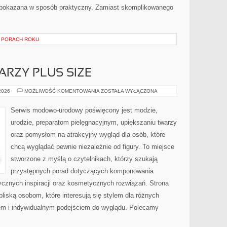
pokazana w sposób praktyczny. Zamiast skomplikowanego
 PORACH ROKU
ARZY PLUS SIZE
MAKIJAŻ
 2026
MOŻLIWOŚĆ KOMENTOWANIA
ZOSTAŁA WYŁĄCZONA
DLA
TWARZY
PLUS
Serwis modowo-urodowy poświęcony jest modzie,
SIZE
urodzie, preparatom pielęgnacyjnym, upiększaniu twarzy
oraz pomysłom na atrakcyjny wygląd dla osób, które
chcą wyglądać pewnie niezależnie od figury. To miejsce
stworzone z myślą o czytelnikach, którzy szukają
przystępnych porad dotyczących komponowania
tycznych inspiracji oraz kosmetycznych rozwiązań. Strona
bliską osobom, które interesują się stylem dla różnych
em i indywidualnym podejściem do wyglądu. Polecamy