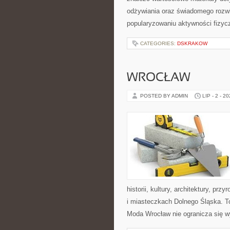
odżywiania oraz świadomego rozwij
popularyzowaniu aktywności fizyc
CATEGORIES:
DSKRAKOW
WROCŁAW
POSTED BY ADMIN
LIP - 2 - 2
historii, kultury, architektury, pr
i miasteczkach Dolnego Śląska. To
Moda Wrocław nie ogranicza się w