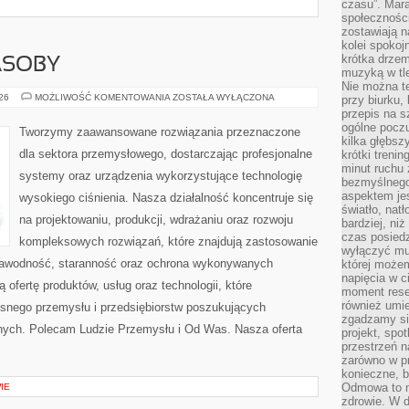
czasu”. Mara
społeczności
zostawiają 
kolei spokoj
krótka drzem
ASOBY
muzyką w tle
Nie można te
ENERGETYKA
026
MOŻLIWOŚĆ KOMENTOWANIA
ZOSTAŁA WYŁĄCZONA
przy biurku,
I
przepis na s
ZASOBY
ogólne poczu
Tworzymy zaawansowane rozwiązania przeznaczone
kilka głębs
dla sektora przemysłowego, dostarczając profesjonalne
krótki treni
minut ruchu 
systemy oraz urządzenia wykorzystujące technologię
bezmyślnego
aspektem je
wysokiego ciśnienia. Nasza działalność koncentruje się
światło, nat
na projektowaniu, produkcji, wdrażaniu oraz rozwoju
bardziej, ni
czas posiedz
kompleksowych rozwiązań, które znajdują zastosowanie
wyłączyć mu
ezawodność, staranność oraz ochrona wykonywanych
której może
napięcia w ci
 ofertę produktów, usług oraz technologii, które
moment rese
również umie
snego przemysłu i przedsiębiorstw poszukujących
zgadzamy si
nych. Polecam Ludzie Przemysłu i Od Was. Nasza oferta
projekt, spo
przestrzeń n
zarówno w pr
konieczne, 
Odmowa to n
IE
zdrowie. W 