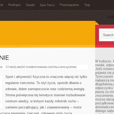
rie
Rodrigez
Powytagujesz
Tagi
Słodki
Spis Treści
SUB
NIE
W kulturze, 
medal, odpoc
DIETA
026
MOŻLIWOŚĆ KOMENTOWANIA
ZOSTAŁA WYŁĄCZONA
Jeśli mówis
I
pojawia się 
ODŻYWIANIE
Tymczasem w
Sport i aktywność fizyczna to znacznie więcej niż tylko
najlepszą in
regularne ćwiczenia. To styl życia, sposób dbania o
długofalową
odpoczynku 
zdrowie, dobre samopoczucie oraz codzienną energię.
pauzę za str
Strona poświęcona tej tematyce stanowi rozbudowane
zrozumienie,
można obcią
centrum wiedzy, w którym każdy miłośnik ruchu –
porządkować
doświadczen
zarówno początkujący, jak i zaawansowany – może
dlatego naj
yczące treningów, ćwiczeń, zdrowego stylu życia,