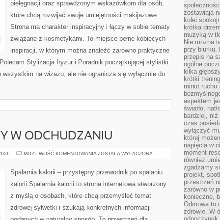
pielęgnacji oraz sprawdzonym wskazówkom dla osób,
społeczności
zostawiają 
które chcą rozwijać swoje umiejętności makijażowe.
kolei spokoj
Strona ma charakter inspiracyjny i łączy w sobie tematy
krótka drzem
muzyką w tle
związane z kosmetykami. To miejsce pełne kobiecych
Nie można te
przy biurku,
inspiracji, w którym można znaleźć zarówno praktyczne
przepis na s
Polecam Stylizacja fryzur i Poradnik początkującej stylistki.
ogólne poczu
kilka głębs
 wszystkim na wizażu, ale nie ogranicza się wyłącznie do
krótki treni
minut ruchu 
bezmyślnego
aspektem je
światło, nat
bardziej, ni
czas posiedz
wyłączyć mu
DY W ODCHUDZANIU
której może
napięcia w ci
moment rese
NOWINKI
 2026
MOŻLIWOŚĆ KOMENTOWANIA
ZOSTAŁA WYŁĄCZONA
I
również umie
TRENDY
zgadzamy si
W
Spalarnia kalorii – przystępny przewodnik po spalaniu
projekt, spo
ODCHUDZANIU
przestrzeń n
kalorii Spalarnia kalorii to strona internetowa stworzony
zarówno w pr
z myślą o osobach, które chcą przemyśleć temat
konieczne, 
Odmowa to n
zdrowej sylwetki i szukają konkretnych informacji
zdrowie. W 
odpoczynek s
podanych w naturalny sposób. To przestrzeń dla