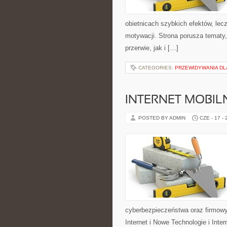
obietnicach szybkich efektów, lec
motywacji. Strona porusza tematy
przerwie, jak i […]
CATEGORIES:
PRZEWIDYWANIA DL
INTERNET MOBILN
POSTED BY ADMIN
CZE - 17 -
cyberbezpieczeństwa oraz firmowy
Internet i Nowe Technologie i Inte