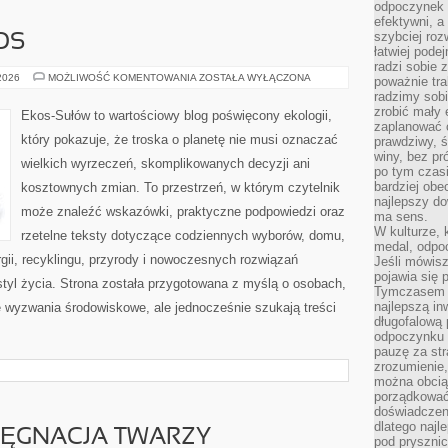
odpoczynek s
efektywni, a
szybciej roz
OS
łatwiej pode
radzi sobie 
CZYTELNICZY
 2026
MOŻLIWOŚĆ KOMENTOWANIA
ZOSTAŁA WYŁĄCZONA
poważnie tra
GŁOS
radzimy sob
zrobić mały 
Ekos-Sułów to wartościowy blog poświęcony ekologii,
zaplanować 
który pokazuje, że troska o planetę nie musi oznaczać
prawdziwy, 
winy, bez pr
wielkich wyrzeczeń, skomplikowanych decyzji ani
po tym czasi
bardziej obe
kosztownych zmian. To przestrzeń, w którym czytelnik
najlepszy d
może znaleźć wskazówki, praktyczne podpowiedzi oraz
ma sens.
W kulturze, 
rzetelne teksty dotyczące codziennych wyborów, domu,
medal, odpoc
gii, recyklingu, przyrody i nowoczesnych rozwiązań
Jeśli mówis
pojawia się 
tyl życia. Strona została przygotowana z myślą o osobach,
Tymczasem w
najlepszą in
wyzwania środowiskowe, ale jednocześnie szukają treści
długofalową
odpoczynku 
pauzę za str
zrozumienie,
można obcią
porządkować
doświadczen
dlatego naj
LĘGNACJA TWARZY
pod pryszni