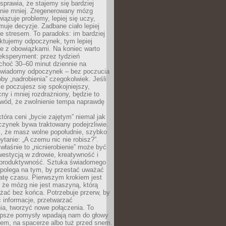
prawia, że stajemy się bardziej
 nie mniej. Zregenerowany mózg
wiązuje problemy, lepiej się uczy,
jmuje decyzje. Zadbane ciało lepiej
ze stresem. To paradoks: im bardziej
ktujemy odpoczynek, tym lepiej
ie z obowiązkami. Na koniec warto
eksperyment: przez tydzień
choć 30–60 minut dziennie na
świadomy odpoczynek – bez poczucia
óby „nadrobienia” czegokolwiek. Jeśli
e poczujesz się spokojniejszy,
cny i mniej rozdrażniony, będzie to
owód, że zwolnienie tempa naprawdę
która ceni „bycie zajętym” niemal jak
zynek bywa traktowany podejrzliwie.
z, że masz wolne popołudnie, szybko
pytanie: „A czemu nic nie robisz?”.
łaśnie to „nicnierobienie” może być
westycją w zdrowie, kreatywność i
 produktywność. Sztuka świadomego
polega na tym, by przestać uważać
atę czasu. Pierwszym krokiem jest
 że mózg nie jest maszyną, którą
żać bez końca. Potrzebuje przerw, by
 informacje, przetwarzać
ia, tworzyć nowe połączenia. To
lepsze pomysły wpadają nam do głowy
cem, na spacerze albo tuż przed snem.