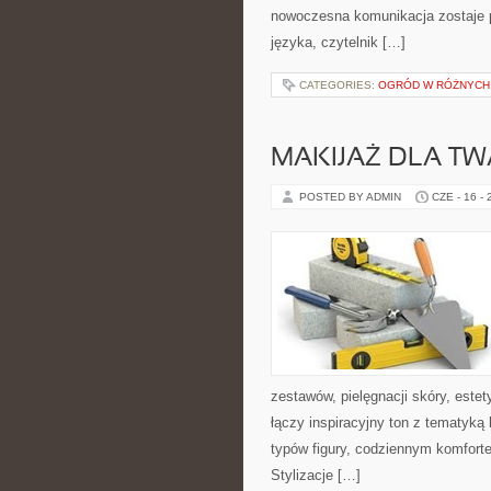
nowoczesna komunikacja zostaje 
języka, czytelnik […]
CATEGORIES:
OGRÓD W RÓŻNYCH
MAKIJAŻ DLA TW
POSTED BY ADMIN
CZE - 16 -
zestawów, pielęgnacji skóry, este
łączy inspiracyjny ton z tematyką 
typów figury, codziennym komfort
Stylizacje […]