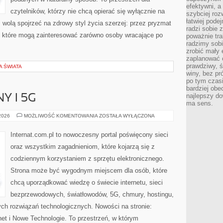
efektywni, a
czytelników, którzy nie chcą opierać się wyłącznie na
szybciej roz
łatwiej pode
z wolą spojrzeć na zdrowy styl życia szerzej: przez pryzmat
radzi sobie 
, które mogą zainteresować zarówno osoby wracające po
poważnie tra
radzimy sob
zrobić mały 
zaplanować 
prawdziwy, 
A ŚWIATA
winy, bez pr
po tym czasi
bardziej obe
najlepszy d
Y I 5G
ma sens.
INTERNET
 2026
MOŻLIWOŚĆ KOMENTOWANIA
ZOSTAŁA WYŁĄCZONA
MOBILNY
I
5G
Internat.com.pl to nowoczesny portal poświęcony sieci
oraz wszystkim zagadnieniom, które kojarzą się z
codziennym korzystaniem z sprzętu elektronicznego.
Strona może być wygodnym miejscem dla osób, które
chcą uporządkować wiedzę o świecie internetu, sieci
bezprzewodowych, światłowodów, 5G, chmury, hostingu,
ch rozwiązań technologicznych. Nowości na stronie:
rnet i Nowe Technologie. To przestrzeń, w którym