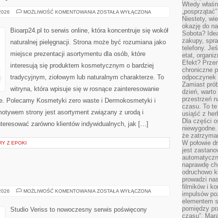
Wtedy właśn
„posprzątać”
NATURALNA
 2026
MOŻLIWOŚĆ KOMENTOWANIA
ZOSTAŁA WYŁĄCZONA
PIELĘGNACJA
Niestety, wi
TWARZY
okazję do na
Bioarp24.pl to serwis online, która koncentruje się wokół
Sobota? Ide
zakupy, spr
naturalnej pielęgnacji. Strona może być rozumiana jako
telefony. Je
miejsce prezentacji asortymentu dla osób, które
etat, organi
Efekt? Przem
interesują się produktem kosmetycznym o bardziej
chroniczne 
tradycyjnym, ziołowym lub naturalnym charakterze. To
odpoczynek 
Zamiast pró
witryna, która wpisuje się w rosnące zainteresowanie
dzień, warto
przestrzeń 
e. Polecamy Kosmetyki zero waste i Dermokosmetyki i
czasu. To te
tywem strony jest asortyment związany z urodą i
usiąść z her
Dla części o
nteresować zarówno klientów indywidualnych, jak […]
niewygodne. 
że zatrzyma
W połowie dr
RY Z EPOKI
jest zastano
automatyczn
naprawdę ch
odruchowo 
prowadzi na
filmików i 
MODA
 2026
MOŻLIWOŚĆ KOMENTOWANIA
ZOSTAŁA WYŁĄCZONA
impulsów po
I
elementem sz
URODA
pomiędzy pr
Studio Veriss to nowoczesny serwis poświęcony
czasu”. Mara