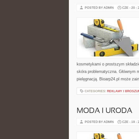
POSTED BY ADMIN
CZE - 20 -
kosmetykami o prostszym składzi
skóra problematyczna. Głównym mo
pielęgnacją. Bioarp24.pl może zai
CATEGORIES:
REKLAMY I BROSZU
MODA I URODA
POSTED BY ADMIN
CZE - 19 -