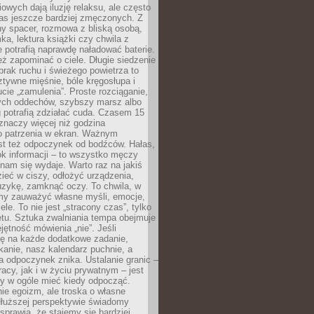
owych dają iluzję relaksu, ale często
nas jeszcze bardziej zmęczonych. Z
ny spacer, rozmowa z bliską osobą,
ka, lektura książki czy chwila z
 potrafią naprawdę naładować baterie.
ż zapominać o ciele. Długie siedzenie
 brak ruchu i świeżego powietrza to
ztywne mięśnie, bóle kręgosłupa i
cie „zamulenia”. Proste rozciąganie,
zych oddechów, szybszy marsz albo
ng potrafią zdziałać cuda. Czasem 15
znaczy więcej niż godzina
 patrzenia w ekran. Ważnym
st też odpoczynek od bodźców. Hałas,
łok informacji – to wszystko męczy
ż nam się wydaje. Warto raz na jakiś
ieć w ciszy, odłożyć urządzenia,
zykę, zamknąć oczy. To chwila, w
my zauważyć własne myśli, emocje,
ele. To nie jest „stracony czas”, tylko
tu. Sztuka zwalniania tempa obejmuje
jętność mówienia „nie”. Jeśli
ę na każde dodatkowe zadanie,
tkanie, nasz kalendarz puchnie, a
a odpoczynek znika. Ustalanie granic –
acy, jak i w życiu prywatnym – jest
by w ogóle mieć kiedy odpocząć.
ie egoizm, ale troska o własne
dłuższej perspektywie świadomy
prawia, że stajemy się bardziej