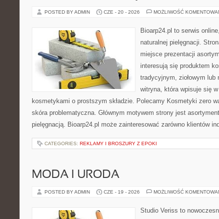
POSTED BY ADMIN
CZE - 20 - 2026
MOŻLIWOŚĆ KOMENTOWA
Bioarp24.pl to serwis online
naturalnej pielęgnacji. Str
miejsce prezentacji asortym
interesują się produktem k
tradycyjnym, ziołowym lub 
witryna, która wpisuje się 
kosmetykami o prostszym składzie. Polecamy Kosmetyki zero wa
skóra problematyczna. Głównym motywem strony jest asortyment 
pielęgnacją. Bioarp24.pl może zainteresować zarówno klientów in
CATEGORIES:
REKLAMY I BROSZURY Z EPOKI
MODA I URODA
POSTED BY ADMIN
CZE - 19 - 2026
MOŻLIWOŚĆ KOMENTOWA
Studio Veriss to nowoczes