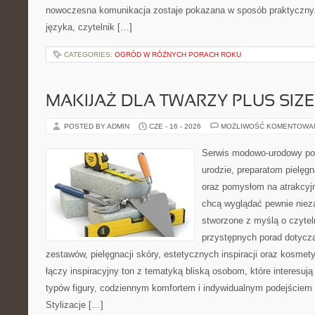
nowoczesna komunikacja zostaje pokazana w sposób praktyczny
języka, czytelnik […]
CATEGORIES:
OGRÓD W RÓŻNYCH PORACH ROKU
MAKIJAŻ DLA TWARZY PLUS SIZE
POSTED BY ADMIN
CZE - 16 - 2026
MOŻLIWOŚĆ KOMENTOWA
Serwis modowo-urodowy po
urodzie, preparatom pielęg
oraz pomysłom na atrakcyjn
chcą wyglądać pewnie nieza
stworzone z myślą o czytel
przystępnych porad dotyc
zestawów, pielęgnacji skóry, estetycznych inspiracji oraz kosme
łączy inspiracyjny ton z tematyką bliską osobom, które interesują
typów figury, codziennym komfortem i indywidualnym podejściem
Stylizacje […]