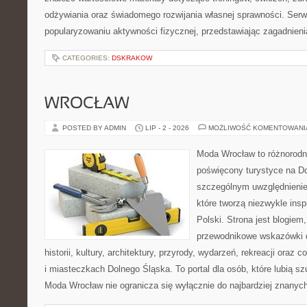
odżywiania oraz świadomego rozwijania własnej sprawności. Serwi
popularyzowaniu aktywności fizycznej, przedstawiając zagadnien
CATEGORIES:
DSKRAKOW
WROCŁAW
POSTED BY ADMIN
LIP - 2 - 2026
MOŻLIWOŚĆ KOMENTOWAN
Moda Wrocław to różnorodn
poświęcony turystyce na D
szczególnym uwzględnienie
które tworzą niezwykle insp
Polski. Strona jest blogie
przewodnikowe wskazówki 
historii, kultury, architektury, przyrody, wydarzeń, rekreacji oraz
i miasteczkach Dolnego Śląska. To portal dla osób, które lubią s
Moda Wrocław nie ogranicza się wyłącznie do najbardziej znanyc