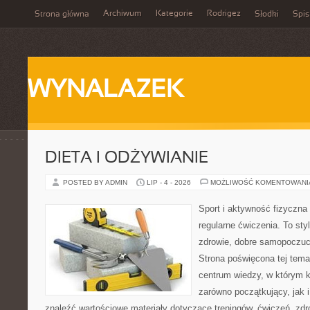
Archiwum
Kategorie
Rodrigez
Strona główna
Słodki
Spis
WYNALAZEK
DIETA I ODŻYWIANIE
POSTED BY ADMIN
LIP - 4 - 2026
MOŻLIWOŚĆ KOMENTOWAN
Sport i aktywność fizyczna 
regularne ćwiczenia. To sty
zdrowie, dobre samopoczuci
Strona poświęcona tej tem
centrum wiedzy, w którym k
zarówno początkujący, jak
znaleźć wartościowe materiały dotyczące treningów, ćwiczeń, zdr