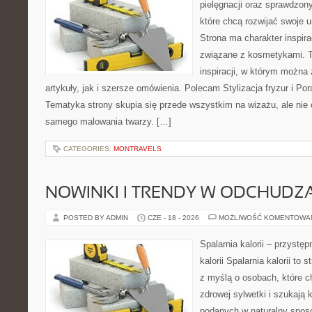
pielęgnacji oraz sprawdzo
które chcą rozwijać swoje 
Strona ma charakter inspira
związane z kosmetykami. T
inspiracji, w którym można
artykuły, jak i szersze omówienia. Polecam Stylizacja fryzur i Pora
Tematyka strony skupia się przede wszystkim na wizażu, ale nie 
samego malowania twarzy. […]
CATEGORIES:
MONTRAVELS
NOWINKI I TRENDY W ODCHUDZ
POSTED BY ADMIN
CZE - 18 - 2026
MOŻLIWOŚĆ KOMENTOWA
Spalarnia kalorii – przystę
kalorii Spalarnia kalorii to
z myślą o osobach, które 
zdrowej sylwetki i szukają 
podanych w naturalny sposó