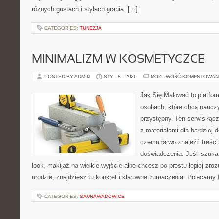
różnych gustach i stylach grania. […]
CATEGORIES:
TUNEZJA
MINIMALIZM W KOSMETYCZCE
POSTED BY ADMIN
STY - 8 - 2026
MOŻLIWOŚĆ KOMENTOWAN
Jak Się Malować to platfor
osobach, które chcą naucz
przystępny. Ten serwis łącz
z materiałami dla bardziej 
czemu łatwo znaleźć treśc
doświadczenia. Jeśli szuk
look, makijaż na wielkie wyjście albo chcesz po prostu lepiej zroz
urodzie, znajdziesz tu konkret i klarowne tłumaczenia. Polecamy I
CATEGORIES:
SAUNAWADOWICE