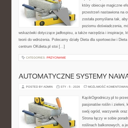
który obiecuje magiczne efe
przestrzeń nastawiona na o
została pomyślana tak, aby
poziomu doświadczenia, mó
wskazówki dotyczące jadłospisu, a także narzędzia i inspiracje, 
teorii do wdrożenia. Polecamy działy Dieta dla sportowców i Diet
centrum OKdieta.pl stoi […]
CATEGORIES:
PRZYCINANIE
AUTOMATYCZNE SYSTEMY NAWA
POSTED BY ADMIN
STY - 5 - 2026
MOŻLIWOŚĆ KOMENTOWAN
KącikOgrodniczy.pl to prze
pasjonatów roślin i zieleni,
swój ogród, warzywnik ora
Strona łączy w sobie porad
roślinach balkonowych, a je