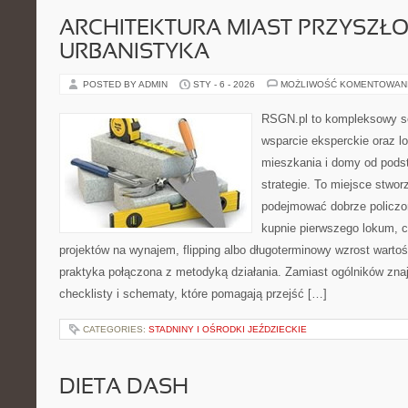
ARCHITEKTURA MIAST PRZYSZŁOŚ
URBANISTYKA
POSTED BY ADMIN
STY - 6 - 2026
MOŻLIWOŚĆ KOMENTOWAN
RSGN.pl to kompleksowy se
wsparcie eksperckie oraz l
mieszkania i domy od pod
strategie. To miejsce stwor
podejmować dobrze policzon
kupnie pierwszego lokum, cz
projektów na wynajem, flipping albo długoterminowy wzrost wart
praktyka połączona z metodyką działania. Zamiast ogólników znaj
checklisty i schematy, które pomagają przejść […]
CATEGORIES:
STADNINY I OŚRODKI JEŹDZIECKIE
DIETA DASH