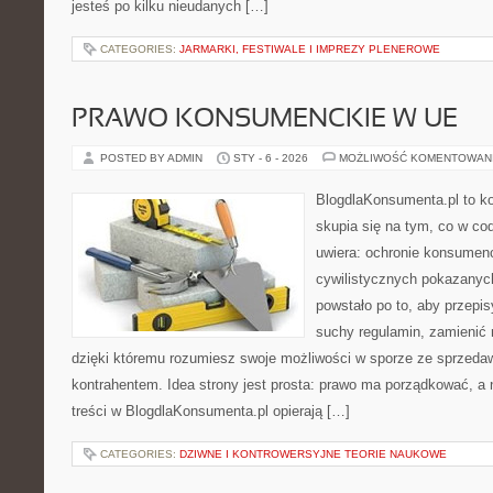
jesteś po kilku nieudanych […]
CATEGORIES:
JARMARKI, FESTIWALE I IMPREZY PLENEROWE
PRAWO KONSUMENCKIE W UE
POSTED BY ADMIN
STY - 6 - 2026
MOŻLIWOŚĆ KOMENTOWAN
BlogdlaKonsumenta.pl to kon
skupia się na tym, co w co
uwiera: ochronie konsumenc
cywilistycznych pokazanych
powstało po to, aby przepis
suchy regulamin, zamienić n
dzięki któremu rozumiesz swoje możliwości w sporze ze sprzedaw
kontrahentem. Idea strony jest prosta: prawo ma porządkować, a 
treści w BlogdlaKonsumenta.pl opierają […]
CATEGORIES:
DZIWNE I KONTROWERSYJNE TEORIE NAUKOWE