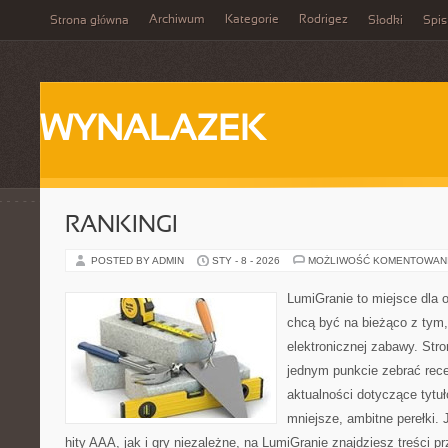
Archiwum
Kategorie
Rodrigez
Strona główna
Słodki
Spis
WYNALAZEK
RANKINGI
POSTED BY ADMIN
STY - 8 - 2026
MOŻLIWOŚĆ KOMENTOWAN
LumiGranie to miejsce dla o
chcą być na bieżąco z tym, 
elektronicznej zabawy. Stro
jednym punkcie zebrać rece
aktualności dotyczące tytuł
mniejsze, ambitne perełki. 
hity AAA, jak i gry niezależne, na LumiGranie znajdziesz treści 