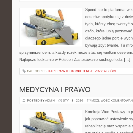
Speed-Ice to platforma, w 
deserów spotyka się z dośw
tych, którzy chcą tworzyć s
osób, które lubią poznawać
dlaczego jedne porcje wych
bywają zbyt twarde. Tu mróz
sprzymierzeńcem, a każdy rożek może stać się wielkim deserem.
Najlepsze lodziarnie w Polsce i Zastosowanie suchego lodu. […]
CATEGORIES:
KARIERA W IT I KOMPETENCJE PRZYSZŁOŚCI
MEDYCYNA I PRAWO
POSTED BY ADMIN
STY - 3 - 2026
MOŻLIWOŚĆ KOMENTOWAN
Korekcja Wad Postawy to p
jak poprawiać ustawienie sy
rehabilitację oraz wsparcie