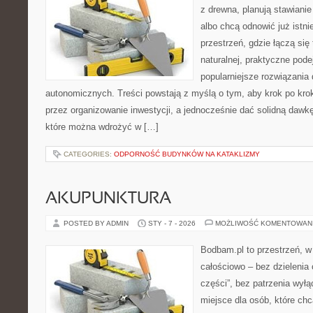
z drewna, planują stawiani
albo chcą odnowić już istni
przestrzeń, gdzie łączą się
naturalnej, praktyczne pode
popularniejsze rozwiązania
autonomicznych. Treści powstają z myślą o tym, aby krok po kro
przez organizowanie inwestycji, a jednocześnie dać solidną dawkę 
które można wdrożyć w […]
CATEGORIES:
ODPORNOŚĆ BUDYNKÓW NA KATAKLIZMY
AKUPUNKTURA
POSTED BY ADMIN
STY - 7 - 2026
MOŻLIWOŚĆ KOMENTOWAN
Bodbam.pl to przestrzeń, w 
całościowo – bez dzielenia 
części”, bez patrzenia wył
miejsce dla osób, które chc