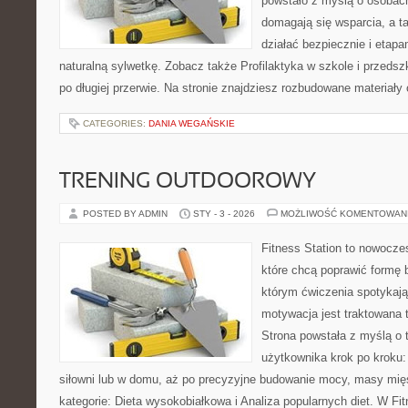
powstało z myślą o osobach,
domagają się wsparcia, a t
działać bezpiecznie i etap
naturalną sylwetkę. Zobacz także Profilaktyka w szkole i przedsz
po długiej przerwie. Na stronie znajdziesz rozbudowane materiały
CATEGORIES:
DANIA WEGAŃSKIE
TRENING OUTDOOROWY
POSTED BY ADMIN
STY - 3 - 2026
MOŻLIWOŚĆ KOMENTOWAN
Fitness Station to nowocze
które chcą poprawić formę 
którym ćwiczenia spotykają
motywacja jest traktowana 
Strona powstała z myślą o 
użytkownika krok po kroku:
siłowni lub w domu, aż po precyzyjne budowanie mocy, masy mięś
kategorie: Dieta wysokobiałkowa i Analiza popularnych diet. W Fi