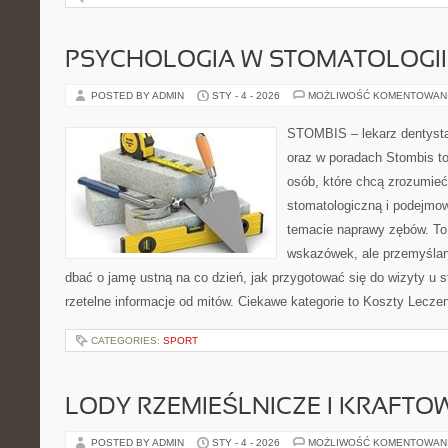
PSYCHOLOGIA W STOMATOLOGII
POSTED BY ADMIN
STY - 4 - 2026
MOŻLIWOŚĆ KOMENTOWAN
STOMBIS – lekarz dentysta
oraz w poradach Stombis to
osób, które chcą zrozumieć 
stomatologiczną i podejmo
temacie naprawy zębów. To n
wskazówek, ale przemyślan
dbać o jamę ustną na co dzień, jak przygotować się do wizyty u s
rzetelne informacje od mitów. Ciekawe kategorie to Koszty Leczen
CATEGORIES:
SPORT
LODY RZEMIEŚLNICZE I KRAFTO
POSTED BY ADMIN
STY - 4 - 2026
MOŻLIWOŚĆ KOMENTOWAN