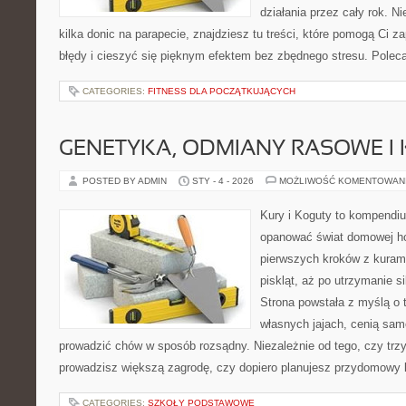
działania przez cały rok. N
kilka donic na parapecie, znajdziesz tu treści, które pomogą Ci 
błędy i cieszyć się pięknym efektem bez zbędnego stresu. Poleca
CATEGORIES:
FITNESS DLA POCZĄTKUJĄCYCH
GENETYKA, ODMIANY RASOWE I
POSTED BY ADMIN
STY - 4 - 2026
MOŻLIWOŚĆ KOMENTOWAN
Kury i Koguty to kompendiu
opanować świat domowej ho
pierwszych kroków z kuram
piskląt, aż po utrzymanie s
Strona powstała z myślą o 
własnych jajach, cenią sam
prowadzić chów w sposób rozsądny. Niezależnie od tego, czy trz
prowadzisz większą zagrodę, czy dopiero planujesz przydomowy k
CATEGORIES:
SZKOŁY PODSTAWOWE