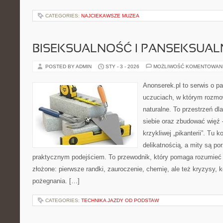
CATEGORIES:
NAJCIEKAWSZE MUZEA
BISEKSUALNOŚĆ I PANSEKSUA
POSTED BY ADMIN
STY - 3 - 2026
MOŻLIWOŚĆ KOMENTOWAN
Anonserek.pl to serwis o pa
uczuciach, w którym rozmow
naturalne. To przestrzeń dl
siebie oraz zbudować więź 
krzykliwej „pikanterii”. Tu k
delikatnością, a mity są p
praktycznym podejściem. To przewodnik, który pomaga rozumieć 
złożone: pierwsze randki, zauroczenie, chemię, ale też kryzysy, ko
pożegnania. […]
CATEGORIES:
TECHNIKA JAZDY OD PODSTAW