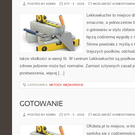
POSTED BY ADMIN
STY - 5 - 2026
MOŻLIWOŚĆ KOMENTOWAN
Lekkowkuchni to miejsce dl
smacznie, a jednocześnie b
o gotowaniu w stylu zbilan
łączą codzienną wygodę z 
Strona powstała z myślą o 
lżejszych posiłków, odchud
także słodkości w wersji fit. W centrum Lekkowkuchni są posiłko
zdrowe jedzenie może być normalne. Zamiast sztywnych zasad po
przetworzenia, więcej […]
CATEGORIES:
METODY WĘDKARSKIE
GOTOWANIE
POSTED BY ADMIN
STY - 5 - 2026
MOŻLIWOŚĆ KOMENTOWAN
OKdieta.pl to miejsce, w k
spotyka się z codziennością