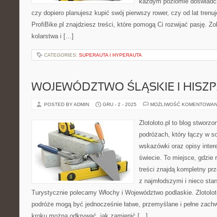
każdym poziomie doświadcz
czy dopiero planujesz kupić swój pierwszy rower, czy od lat trenu
ProfiBike.pl znajdziesz treści, które pomogą Ci rozwijać pasję. Z
kolarstwa i […]
CATEGORIES:
SUPERAUTA I HYPERAUTA
WOJEWÓDZTWO ŚLĄSKIE I HISZ
POSTED BY ADMIN
GRU - 2 - 2025
MOŻLIWOŚĆ KOMENTOWAN
Zlotoloto.pl to blog stworz
podróżach, który łączy w so
wskazówki oraz opisy inter
świecie. To miejsce, gdzie 
treści znajdą kompletny pr
z najmłodszymi i nieco sta
Turystycznie polecamy Włochy i Województwo podlaskie. Zlotoloto
podróże mogą być jednocześnie łatwe, przemyślane i pełne zachw
kroku można odkrywać, jak zamienić […]