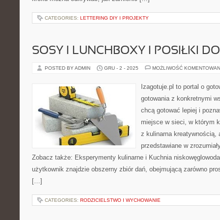
CATEGORIES:
LETTERING DIY I PROJEKTY
SOSY I LUNCHBOXY I POSIŁKI D
POSTED BY ADMIN
GRU - 2 - 2025
MOŻLIWOŚĆ KOMENTOWAN
Izagotuje.pl to portal o got
gotowania z konkretnymi w
chcą gotować lepiej i pozn
miejsce w sieci, w którym 
z kulinarna kreatywnością,
przedstawiane w zrozumiały
Zobacz także: Eksperymenty kulinarne i Kuchnia niskowęglowodan
użytkownik znajdzie obszerny zbiór dań, obejmującą zarówno pros
[…]
CATEGORIES:
RODZICIELSTWO I WYCHOWANIE