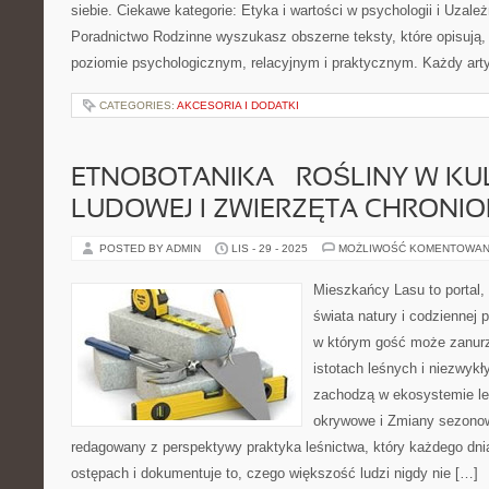
siebie. Ciekawe kategorie: Etyka i wartości w psychologii i Uzależ
Poradnictwo Rodzinne wyszukasz obszerne teksty, które opisują, 
poziomie psychologicznym, relacyjnym i praktycznym. Każdy art
CATEGORIES:
AKCESORIA I DODATKI
ETNOBOTANIKA – ROŚLINY W KU
LUDOWEJ I ZWIERZĘTA CHRONIO
POSTED BY ADMIN
LIS - 29 - 2025
MOŻLIWOŚĆ KOMENTOWAN
Mieszkańcy Lasu to portal, 
świata natury i codziennej 
w którym gość może zanurz
istotach leśnych i niezwykł
zachodzą w ekosystemie le
okrywowe i Zmiany sezonowe
redagowany z perspektywy praktyka leśnictwa, który każdego dni
ostępach i dokumentuje to, czego większość ludzi nigdy nie […]