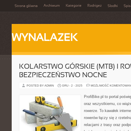
Archiwum
Kategorie
Rodrigez
Strona główna
Słodki
Spis
WYNALAZEK
KOLARSTWO GÓRSKIE (MTB) I 
BEZPIECZEŃSTWO NOCNE
POSTED BY ADMIN
GRU - 2 - 2025
MOŻLIWOŚĆ KOMENTOWAN
ProfiBike.pl to portal pośw
oraz wszystkiemu, co wiąż
rowerze. To kawałek interne
rowerów łączy się z rzeteln
relacjami z trasy oraz podp