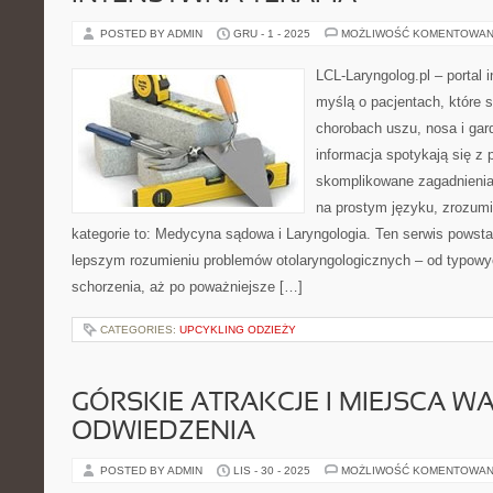
POSTED BY ADMIN
GRU - 1 - 2025
MOŻLIWOŚĆ KOMENTOWAN
LCL-Laryngolog.pl – portal 
myślą o pacjentach, które s
chorobach uszu, nosa i gar
informacja spotykają się z p
skomplikowane zagadnieni
na prostym języku, zrozum
kategorie to: Medycyna sądowa i Laryngologia. Ten serwis powsta
lepszym rozumieniu problemów otolaryngologicznych – od typowych
schorzenia, aż po poważniejsze […]
CATEGORIES:
UPCYKLING ODZIEŻY
GÓRSKIE ATRAKCJE I MIEJSCA W
ODWIEDZENIA
POSTED BY ADMIN
LIS - 30 - 2025
MOŻLIWOŚĆ KOMENTOWAN