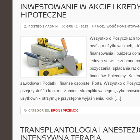
INWESTOWANIE W AKCJE I KRED
HIPOTECZNE
POSTED BY ADMIN
GRU - 1 - 2025
MOŻLIWOŚĆ KOMENTOWAN
Wszystko o Pożyczkach to p
myślą o użytkownikach, któ
finansowania i budżetu dom
jednym serwisie zebrano p
pożyczania, spłacania rat 
finansów. Polecamy: Karier
zawodowa i Podatki i finanse osobiste. Portal Wszystko o Pożyc
przejrzystość i konkret. Zamiast skomplikowanego języka prawn
użytkownik otrzymuje przystępne wyjaśnienia, krok […]
CATEGORIES:
BROŃ I PRZEMOC
TRANSPLANTOLOGIA I ANESTEZJ
INTENSYWNA TERAPIA