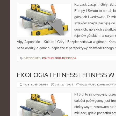
KarpackiLas.pl – Góry, Szl
Europy i Świata to portal, k
górskich i wędrówek. To mie
szlaków znajdą zachętę do
górskich, górskich zakątkó
rejonów górskich na całym 
Alpy Japońskie – Kultura i Góry i Bezpieczeństwo w górach. Kar
baza wiedzy o górach, napisane z perspektywy doświadczonego tu
CATEGORIES:
PSYCHOLOGIA DZIECIĘCA
EKOLOGIA I FITNESS I FITNESS W
POSTED BY ADMIN
LIS - 29 - 2025
MOŻLIWOŚĆ KOMENTOWAN
PT6.pl to innowacyjny przew
całości poświęcony jest tr
efektywnym zestawom ruch
miejsce, gdzie początkujący