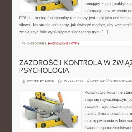
trenujący znajdą praktyczn
informacje oraz wsparcie d
PT6.pl – trening funkcjonalny rozumiany jest tutaj jako codzienna 
siłowni. Na stronie opisujemy, jak ćwiczyć mądrze, aby wzmocni
zmniejszyć bóle wynikające z siedzącego trybu […]
CATEGORIES:
HACKOWANIE I CTF-Y
ZAZDROŚĆ I KONTROLA W ZWIĄZ
PSYCHOLOGIA
POSTED BY ADMIN
LIS - 29 - 2025
MOŻLIWOŚĆ KOMENTOWAN
Poradnictwo Rodzinne stanow
staje się najważniejszym p
związek i wychowanie splat
całość. Strona powstała z m
szukają wsparcia w budowani
świadomego rodzicielstwa 