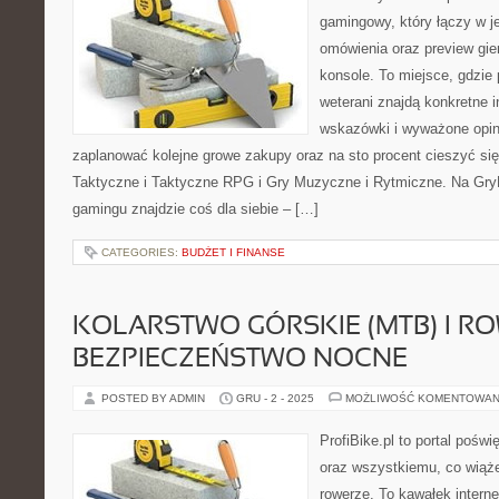
gamingowy, który łączy w j
omówienia oraz preview gie
konsole. To miejsce, gdzie
weterani znajdą konkretne i
wskazówki i wyważone opin
zaplanować kolejne growe zakupy oraz na sto procent cieszyć si
Taktyczne i Taktyczne RPG i Gry Muzyczne i Rytmiczne. Na GryP
gamingu znajdzie coś dla siebie – […]
CATEGORIES:
BUDŻET I FINANSE
KOLARSTWO GÓRSKIE (MTB) I 
BEZPIECZEŃSTWO NOCNE
POSTED BY ADMIN
GRU - 2 - 2025
MOŻLIWOŚĆ KOMENTOWAN
ProfiBike.pl to portal pośw
oraz wszystkiemu, co wiąż
rowerze. To kawałek interne