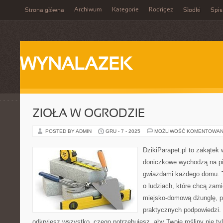
Archiwum
Kategorie
Rodrigez
Strona główna
Słodki
Spis
WYNALAZEK
ZIOŁA W OGRODZIE
POSTED BY ADMIN
GRU - 7 - 2025
MOŻLIWOŚĆ KOMENTOWAN
DzikiParapet.pl to zakątek 
doniczkowe wychodzą na pie
gwiazdami każdego domu. T
o ludziach, które chcą zam
miejsko-domową dżunglę, pe
praktycznych podpowiedzi. 
odkryjesz wszystko, czego potrzebujesz, aby Twoje rośliny nie ty