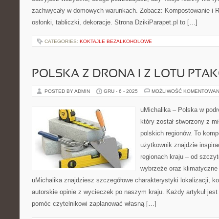
zachwycały w domowych warunkach. Zobacz: Kompostowanie i Ro
osłonki, tabliczki, dekoracje. Strona DzikiParapet.pl to […]
CATEGORIES:
KOKTAJLE BEZALKOHOLOWE
POLSKA Z DRONA I Z LOTU PTA
POSTED BY ADMIN
GRU - 6 - 2025
MOŻLIWOŚĆ KOMENTOWAN
uMichalika – Polska w podr
który został stworzony z m
polskich regionów. To kom
użytkownik znajdzie inspir
regionach kraju – od szczyt
wybrzeże oraz klimatyczne 
uMichalika znajdziesz szczegółowe charakterystyki lokalizacji, 
autorskie opinie z wycieczek po naszym kraju. Każdy artykuł jest
pomóc czytelnikowi zaplanować własną […]