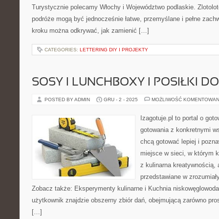
Turystycznie polecamy Włochy i Województwo podlaskie. Zlotoloto
podróże mogą być jednocześnie łatwe, przemyślane i pełne zachw
kroku można odkrywać, jak zamienić […]
CATEGORIES:
LETTERING DIY I PROJEKTY
SOSY I LUNCHBOXY I POSIŁKI D
POSTED BY ADMIN
GRU - 2 - 2025
MOŻLIWOŚĆ KOMENTOWAN
Izagotuje.pl to portal o got
gotowania z konkretnymi w
chcą gotować lepiej i pozn
miejsce w sieci, w którym 
z kulinarna kreatywnością,
przedstawiane w zrozumiały
Zobacz także: Eksperymenty kulinarne i Kuchnia niskowęglowodan
użytkownik znajdzie obszerny zbiór dań, obejmującą zarówno pros
[…]