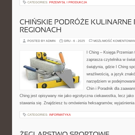
CATEGORIES:
PRZEMYSŁ I PRODUKCJA
CHIŃSKIE PODRÓŻE KULINARNE
REGIONACH
POSTED BY ADMIN
GRU - 6 - 2025
MOŻLIWOŚĆ KOMENTOWAN
I Ching – Księga Przemian t
zaprasza czytelnika w świat 
świątynia, gdzie I Ching s
wrażliwością, a język znak
narzędziem w podejmowaniu
Chin i Poradnik dla zaawans
Ching jest opisywany nie jako egzotyczna ciekawostka, lecz jak
stawania się. Znajdziesz tu omówienia heksagramów, wyjaśnienia
CATEGORIES:
INFORMATYKA