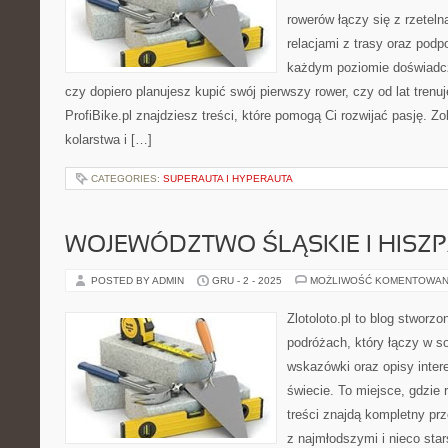
rowerów łączy się z rzeteln
relacjami z trasy oraz podp
każdym poziomie doświadcz
czy dopiero planujesz kupić swój pierwszy rower, czy od lat trenu
ProfiBike.pl znajdziesz treści, które pomogą Ci rozwijać pasję. Z
kolarstwa i […]
CATEGORIES:
SUPERAUTA I HYPERAUTA
WOJEWÓDZTWO ŚLĄSKIE I HISZ
POSTED BY ADMIN
GRU - 2 - 2025
MOŻLIWOŚĆ KOMENTOWAN
Zlotoloto.pl to blog stworz
podróżach, który łączy w so
wskazówki oraz opisy inter
świecie. To miejsce, gdzie 
treści znajdą kompletny pr
z najmłodszymi i nieco sta