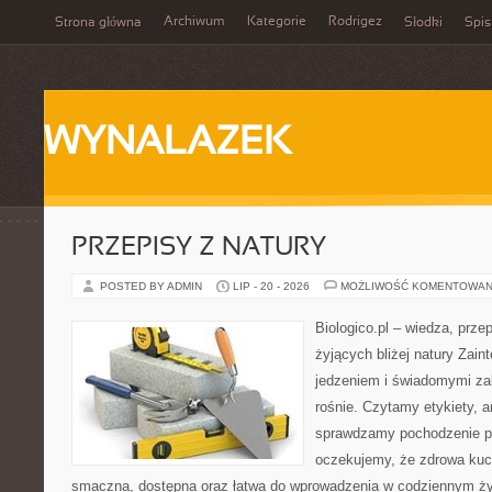
Archiwum
Kategorie
Rodrigez
Strona główna
Słodki
Spis
WYNALAZEK
PRZEPISY Z NATURY
POSTED BY ADMIN
LIP - 20 - 2026
MOŻLIWOŚĆ KOMENTOWAN
Biologico.pl – wiedza, prze
żyjących bliżej natury Zain
jedzeniem i świadomymi z
rośnie. Czytamy etykiety, a
sprawdzamy pochodzenie p
oczekujemy, że zdrowa kuc
smaczna, dostępna oraz łatwa do wprowadzenia w codziennym życ