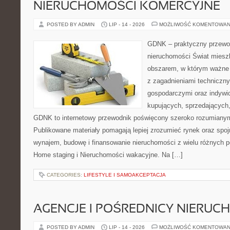
NIERUCHOMOŚCI KOMERCYJNE
POSTED BY ADMIN
LIP - 14 - 2026
MOŻLIWOŚĆ KOMENTOWAN
GDNK – praktyczny przewod
nieruchomości Świat miesz
obszarem, w którym ważne 
z zagadnieniami techniczn
gospodarczymi oraz indywi
kupujących, sprzedających, 
GDNK to internetowy przewodnik poświęcony szeroko rozumiany
Publikowane materiały pomagają lepiej zrozumieć rynek oraz spoj
wynajem, budowę i finansowanie nieruchomości z wielu różnych 
Home staging i Nieruchomości wakacyjne. Na […]
CATEGORIES:
LIFESTYLE I SAMOAKCEPTACJA
AGENCJE I POŚREDNICY NIERUC
POSTED BY ADMIN
LIP - 14 - 2026
MOŻLIWOŚĆ KOMENTOWAN