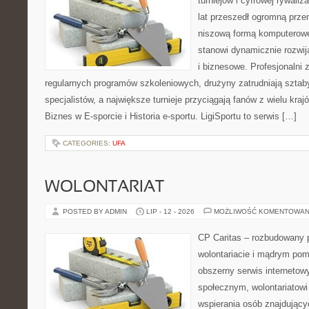
turniejów i cyfrowej rywaliz
lat przeszedł ogromną prze
niszową formą komputerowej
stanowi dynamicznie rozwij
i biznesowe. Profesjonalni 
regularnych programów szkoleniowych, drużyny zatrudniają sztab
specjalistów, a największe turnieje przyciągają fanów z wielu kraj
Biznes w E-sporcie i Historia e-sportu. LigiSportu to serwis […]
CATEGORIES:
UFA
WOLONTARIAT
POSTED BY ADMIN
LIP - 12 - 2026
MOŻLIWOŚĆ KOMENTOWAN
CP Caritas – rozbudowany p
wolontariacie i mądrym pom
obszerny serwis internetow
społecznym, wolontariatow
wspierania osób znajdującyc