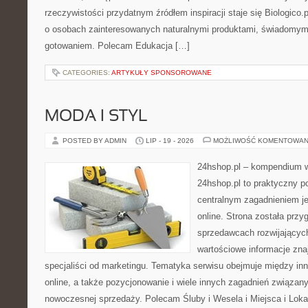
rzeczywistości przydatnym źródłem inspiracji staje się Biologico.
o osobach zainteresowanych naturalnymi produktami, świadomym
gotowaniem. Polecam Edukacja […]
CATEGORIES:
ARTYKUŁY SPONSOROWANE
MODA I STYL
POSTED BY ADMIN
LIP - 19 - 2026
MOŻLIWOŚĆ KOMENTOWAN
24hshop.pl – kompendium w
24hshop.pl to praktyczny po
centralnym zagadnieniem j
online. Strona została prz
sprzedawcach rozwijających
wartościowe informacje znaj
specjaliści od marketingu. Tematyka serwisu obejmuje między in
online, a także pozycjonowanie i wiele innych zagadnień związa
nowoczesnej sprzedaży. Polecam Śluby i Wesela i Miejsca i Lokal