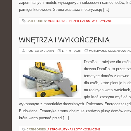
zapomnianych modeli, wyścigowych sukcesów i samochodów, które
pamięci kierowców. Strona zestawia motoryzację […]
CATEGORIES:
MONITORING I BEZPIECZEŃSTWO FIZYCZNE
WNĘTRZA I WYKOŃCZENIA
POSTED BY ADMIN
LIP - 9 - 2026
MOŻLIWOŚĆ KOMENTOWAN
DomPol – miejsce dla osób
drewna DomPol to przestrz
tematyce domów z drewna. 
dla osób, które planują bu
na realnych wątpliwościach,
gdy ktoś zaczyna myśleć 
wykonanym z materiałów drewnianych. Polecamy Energooszczędno
Budowlane. Tematyka strony obejmuje zarówno plusy domów drewn
które warto poznać przed […]
CATEGORIES:
ASTRONAUTYKA I LOTY KOSMICZNE