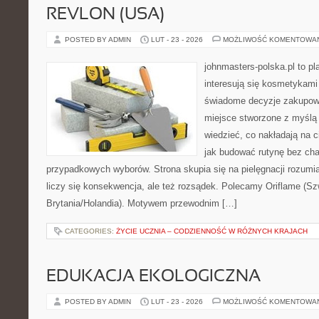
REVLON (USA)
POSTED BY ADMIN
LUT - 23 - 2026
MOŻLIWOŚĆ KOMENTOWA
johnmasters-polska.pl to pl
interesują się kosmetykami
świadome decyzje zakupowe
miejsce stworzone z myślą o
wiedzieć, co nakładają na cia
jak budować rutynę bez ch
przypadkowych wyborów. Strona skupia się na pielęgnacji rozumi
liczy się konsekwencja, ale też rozsądek. Polecamy Oriflame (Szw
Brytania/Holandia). Motywem przewodnim […]
CATEGORIES:
ŻYCIE UCZNIA – CODZIENNOŚĆ W RÓŻNYCH KRAJACH
EDUKACJA EKOLOGICZNA
POSTED BY ADMIN
LUT - 23 - 2026
MOŻLIWOŚĆ KOMENTOWA