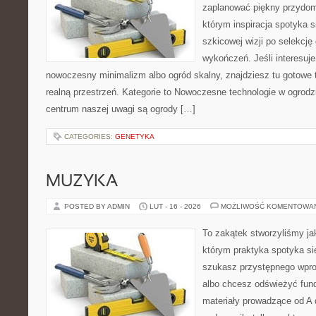
zaplanować piękny przydom
którym inspiracja spotyka s
szkicowej wizji po selekcję
wykończeń. Jeśli interesuje
nowoczesny minimalizm albo ogród skalny, znajdziesz tu gotowe tr
realną przestrzeń. Kategorie to Nowoczesne technologie w ogrodz
centrum naszej uwagi są ogrody […]
CATEGORIES:
GENETYKA
MUZYKA
POSTED BY ADMIN
LUT - 16 - 2026
MOŻLIWOŚĆ KOMENTOWA
To zakątek stworzyliśmy ja
którym praktyka spotyka się
szukasz przystępnego wpr
albo chcesz odświeżyć fund
materiały prowadzące od A 