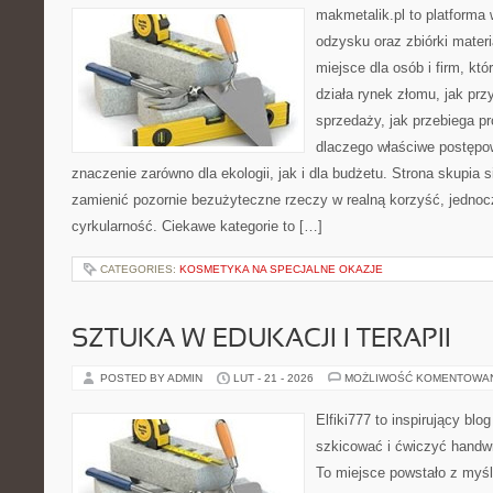
makmetalik.pl to platforma
odzysku oraz zbiórki materi
miejsce dla osób i firm, któ
działa rynek złomu, jak pr
sprzedaży, jak przebiega pr
dlaczego właściwe postęp
znaczenie zarówno dla ekologii, jak i dla budżetu. Strona skupia s
zamienić pozornie bezużyteczne rzeczy w realną korzyść, jednoc
cyrkularność. Ciekawe kategorie to […]
CATEGORIES:
KOSMETYKA NA SPECJALNE OKAZJE
SZTUKA W EDUKACJI I TERAPII
POSTED BY ADMIN
LUT - 21 - 2026
MOŻLIWOŚĆ KOMENTOWA
Elfiki777 to inspirujący blo
szkicować i ćwiczyć handwr
To miejsce powstało z myśl