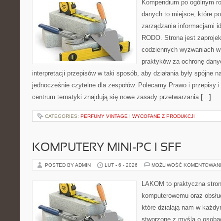
Kompendium po ogólnym ro
danych to miejsce, które p
zarządzania informacjami i
RODO. Strona jest zaproje
codziennych wyzwaniach w 
praktyków za ochronę danyc
interpretacji przepisów w taki sposób, aby działania były spójne n
jednocześnie czytelne dla zespołów. Polecamy Prawo i przepisy i
centrum tematyki znajdują się nowe zasady przetwarzania […]
CATEGORIES:
PERFUMY VINTAGE I WYCOFANE Z PRODUKCJI
KOMPUTERY MINI-PC I SFF
POSTED BY ADMIN
LUT - 6 - 2026
MOŻLIWOŚĆ KOMENTOWAN
LAKOM to praktyczna stron
komputerowemu oraz obsłud
które działają nam w każdy
stworzone z myślą o osoba