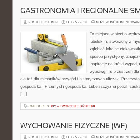
GASTRONOMIA I REGIONALNE S
POSTED BY ADMIN
LUT - 5 - 2026
MOŻLIWOŚĆ KOMENTOWAN
To miejsce w sieci o wędro
lubelskim, stworzony z myśl
zgłębiać lokalne ciekawost
sposób przystępny. Znajdzi
inspiracje na krótki wypad,
wyprawę. To przestrzeń dla 
ale też dla miłośników przygód i historycznych uliczek. Przeczyta
gospodarka i Przemysł i gospodarka. Lubelszczyzna potrafi zaska
[…]
CATEGORIES:
DIY – TWORZENIE BIŻUTERII
WYCHOWANIE FIZYCZNE (WF)
POSTED BY ADMIN
LUT - 5 - 2026
MOŻLIWOŚĆ KOMENTOWAN