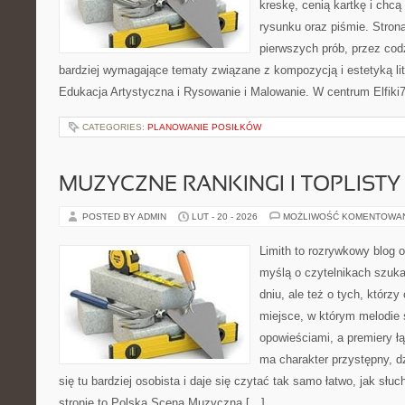
kreskę, cenią kartkę i chc
rysunku oraz piśmie. Stron
pierwszych prób, przez cod
bardziej wymagające tematy związane z kompozycją i estetyką lit
Edukacja Artystyczna i Rysowanie i Malowanie. W centrum Elfiki7
CATEGORIES:
PLANOWANIE POSIŁKÓW
MUZYCZNE RANKINGI I TOPLISTY
POSTED BY ADMIN
LUT - 20 - 2026
MOŻLIWOŚĆ KOMENTOWA
Limith to rozrywkowy blog 
myślą o czytelnikach szuk
dniu, ale też o tych, którz
miejsce, w którym melodie 
opowieściami, a premiery ł
ma charakter przystępny, 
się tu bardziej osobista i daje się czytać tak samo łatwo, jak słu
stronie to Polska Scena Muzyczna […]