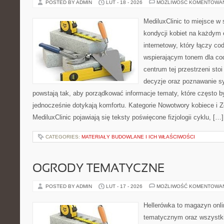
POSTED BY ADMIN
LUT - 18 - 2026
MOŻLIWOŚĆ KOMENTOWA
MediluxClinic to miejsce w 
kondycji kobiet na każdym e
internetowy, który łączy c
wspierającym tonem dla co
centrum tej przestrzeni sto
decyzje oraz poznawanie s
powstają tak, aby porządkować informacje tematy, które często 
jednocześnie dotykają komfortu. Kategorie Nowotwory kobiece i Z
MediluxClinic pojawiają się teksty poświęcone fizjologii cyklu, […]
CATEGORIES:
MATERIAŁY BUDOWLANE I ICH WŁAŚCIWOŚCI
OGRODY TEMATYCZNE
POSTED BY ADMIN
LUT - 17 - 2026
MOŻLIWOŚĆ KOMENTOWA
Hellerówka to magazyn onl
tematycznym oraz wszystk