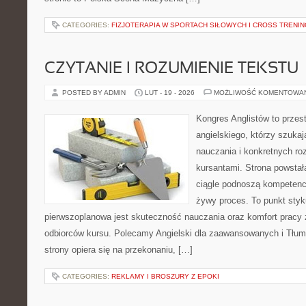
CATEGORIES:
FIZJOTERAPIA W SPORTACH SIŁOWYCH I CROSS TRENI
CZYTANIE I ROZUMIENIE TEKSTU
POSTED BY ADMIN
LUT - 19 - 2026
MOŻLIWOŚĆ KOMENTOWA
Kongres Anglistów to przest
angielskiego, którzy szuka
nauczania i konkretnych ro
kursantami. Strona powstał
ciągle podnoszą kompetencj
żywy proces. To punkt styku
pierwszoplanowa jest skuteczność nauczania oraz komfort pracy 
odbiorców kursu. Polecamy Angielski dla zaawansowanych i Tłumac
strony opiera się na przekonaniu, […]
CATEGORIES:
REKLAMY I BROSZURY Z EPOKI