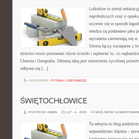
Lulitulisie to portal edukac
najmłodszych oraz o opieku
uczenie się w sposób łagod
wiedza są podawane jako p
wyzwania zamieniają się w
Strona łączy rozwijanie z 
dziecko może poznawać różne ścieżki i wybierać to, co najbardz
Chemia i Geografia. Główną ideą jest stworzenie życzliwej przestr
odbywa się […]
CATEGORIES:
PYTANIA I ODPOWIEDZI
ŚWIĘTOCHŁOWICE
POSTED BY ADMIN
LUT - 4 - 2026
MOŻLIWOŚĆ KOMENTOWAN
Ta witryna to blog podróżn
województwo śląskie – prze
konkretne propozycje na po