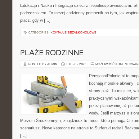
Edukacja i Nauka i Integracja dzieci z niepełnosprawnościami. St
podręcznikiem. To raczej codzienny pomocnik po tym, jak wspiera
płacz, gdy w […]
CATEGORIES:
KOKTAJLE BEZALKOHOLOWE
PLAŻE RODZINNE
POSTED BY ADMIN
LUT - 8 - 2026
MOŻLIWOŚĆ KOMENTOWAN
PensjonatPolonia.pl to mapa
kochają morskie akweny i 
strony plaż. To miejsce, w 
praktycznymi wskazówkami 
przez planowanie, aż po ko
wody. Jeśli marzysz o sło
Morzem Śródziemnym, znajdziesz tu treści, które pomogą Ci za
scenariusz. Nowe kategorie na stronie to Surferski radar i Backp
[…]