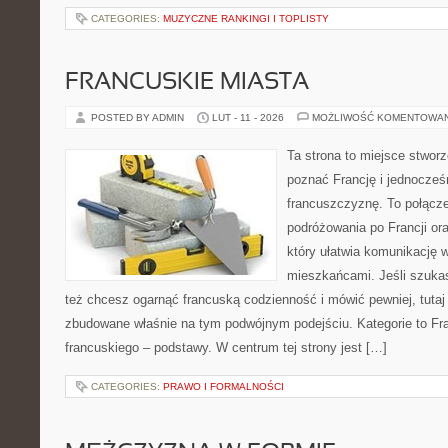
CATEGORIES:
MUZYCZNE RANKINGI I TOPLISTY
FRANCUSKIE MIASTA
POSTED BY ADMIN
LUT - 11 - 2026
MOŻLIWOŚĆ KOMENTOWA
Ta strona to miejsce stworz
poznać Francję i jednocześ
francuszczyznę. To połącz
podróżowania po Francji or
który ułatwia komunikację
mieszkańcami. Jeśli szuka
też chcesz ogarnąć francuską codzienność i mówić pewniej, tutaj
zbudowane właśnie na tym podwójnym podejściu. Kategorie to Fra
francuskiego – podstawy. W centrum tej strony jest […]
CATEGORIES:
PRAWO I FORMALNOŚCI