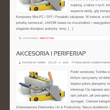
mądrzej, a także o tych, kt
wsparcia wtedy, gdy kompute
Komputery Mini-PC i SFF i Poradniki zakupowe. W świecie, w kt
potrafią zamieszać, LAKOM stawia na zrozumiałość i wiarygodno
sloganów dostajesz praktykę: testy, […]
CATEGORIES:
MEDYCYNA
AKCESORIA I PERIFERIAP
POSTED BY ADMIN
LUT - 6 - 2026
MOŻLIWOŚĆ KOMENTOWAN
Punkt serwisowy Toshiba w
którym zaczynamy od dokład
dopiero potem planujemy na
interesuje Cię naprawa sprz
opis pokaże, jak pracujemy
wymagać. Ciekawe kategorie
Zrównoważona Elektronika i AI & Productivity. Nasza działalność 