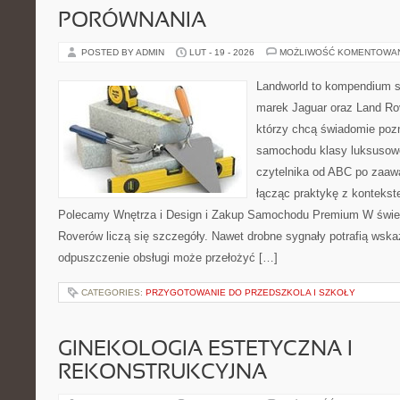
PORÓWNANIA
POSTED BY ADMIN
LUT - 19 - 2026
MOŻLIWOŚĆ KOMENTOWA
Landworld to kompendium s
marek Jaguar oraz Land Rov
którzy chcą świadomie poz
samochodu klasy luksusowe
czytelnika od ABC po zaaw
łącząc praktykę z kontekste
Polecamy Wnętrza i Design i Zakup Samochodu Premium W świeci
Roverów liczą się szczegóły. Nawet drobne sygnały potrafią wska
odpuszczenie obsługi może przełożyć […]
CATEGORIES:
PRZYGOTOWANIE DO PRZEDSZKOLA I SZKOŁY
GINEKOLOGIA ESTETYCZNA I
REKONSTRUKCYJNA