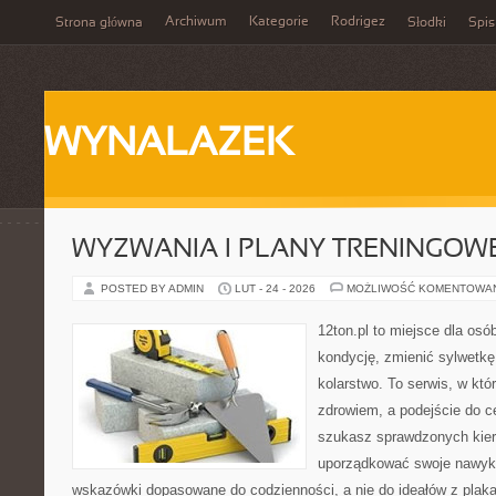
Archiwum
Kategorie
Rodrigez
Strona główna
Słodki
Spis
WYNALAZEK
WYZWANIA I PLANY TRENINGOW
POSTED BY ADMIN
LUT - 24 - 2026
MOŻLIWOŚĆ KOMENTOWA
12ton.pl to miejsce dla os
kondycję, zmienić sylwetkę
kolarstwo. To serwis, w któ
zdrowiem, a podejście do ce
szukasz sprawdzonych kier
uporządkować swoje nawyki,
wskazówki dopasowane do codzienności, a nie do ideałów z plakat