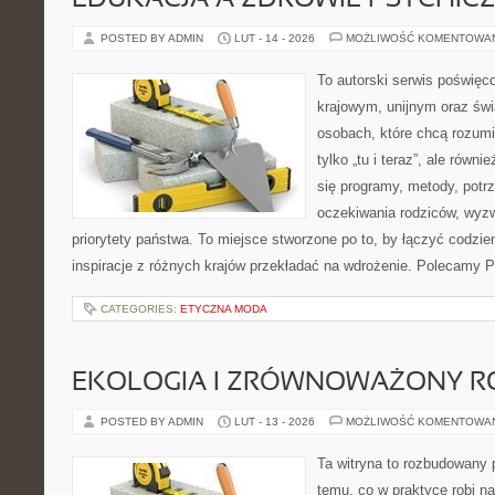
EDUKACJA A ZDROWIE PSYCHIC
POSTED BY ADMIN
LUT - 14 - 2026
MOŻLIWOŚĆ KOMENTOWA
To autorski serwis poświęc
krajowym, unijnym oraz św
osobach, które chcą rozumie
tylko „tu i teraz”, ale równ
się programy, metody, potrz
oczekiwania rodziców, wyz
priorytety państwa. To miejsce stworzone po to, by łączyć codzie
inspiracje z różnych krajów przekładać na wdrożenie. Polecamy Pr
CATEGORIES:
ETYCZNA MODA
EKOLOGIA I ZRÓWNOWAŻONY R
POSTED BY ADMIN
LUT - 13 - 2026
MOŻLIWOŚĆ KOMENTOWA
Ta witryna to rozbudowany 
temu, co w praktyce robi n