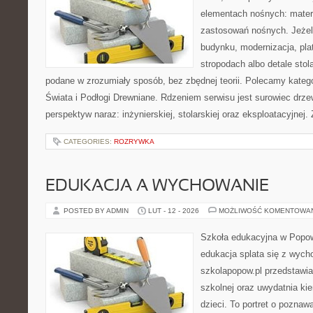
elementach nośnych: mater
zastosowań nośnych. Jeżeli
budynku, modernizacja, pla
stropodach albo detale stol
podane w zrozumiały sposób, bez zbędnej teorii. Polecamy katego
Świata i Podłogi Drewniane. Rdzeniem serwisu jest surowiec drze
perspektyw naraz: inżynierskiej, stolarskiej oraz eksploatacyjnej.
CATEGORIES:
ROZRYWKA
EDUKACJA A WYCHOWANIE
POSTED BY ADMIN
LUT - 12 - 2026
MOŻLIWOŚĆ KOMENTOWA
Szkoła edukacyjna w Popow
edukacja splata się z wyc
szkolapopow.pl przedstawi
szkolnej oraz uwydatnia ki
dzieci. To portret o poznaw