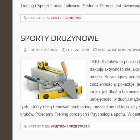
Trening i Sprzęt fitness i siłownia. Sednem 12ton.pl jest równow
CATEGORIES:
ZIOŁOLECZNICTWO
SPORTY DRUŻYNOWE
POSTED BY ADMIN
LUT - 24 - 2026
MOŻLIWOŚĆ KOMENTOWA
TKKF Sieraków to punkt odn
traktują aktywność nie jako
proces. Serwis łączy pers
codziennością: pokazuje, j
kroku, jak dbać o bezpiecze
umiejętności w duchu mądre
tych, którzy chcą trenować skuteczniej, niezależnie od tego, czy
kroków. Polecamy Trening dorosłych i Psychologia sportu. W cent
CATEGORIES:
WNĘTRZA I PRZESTRZEŃ