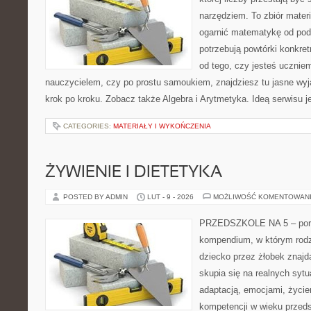
narzędziem. To zbiór materi
ogarnić matematykę od pods
potrzebują powtórki konkre
od tego, czy jesteś ucznie
nauczycielem, czy po prostu samoukiem, znajdziesz tu jasne wyj
krok po kroku. Zobacz także Algebra i Arytmetyka. Ideą serwisu j
CATEGORIES:
MATERIAŁY I WYKOŃCZENIA
ŻYWIENIE I DIETETYKA
POSTED BY ADMIN
LUT - 9 - 2026
MOŻLIWOŚĆ KOMENTOWAN
PRZEDSZKOLE NA 5 – portal
kompendium, w którym rodz
dziecko przez żłobek znajdą
skupia się na realnych syt
adaptacją, emocjami, życi
kompetencji w wieku prze