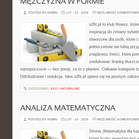
MĘŻCZYZNA W FORMIE
POSTED BY ADMIN
LUT - 10 - 2026
MOŻLIWOŚĆ KOMENTOWA
o2fit.pl to klub fitness, kt
inspiracją do zmiany sylwetk
stworzone dla osób, które 
jednocześnie nie lubią prz
znajdziesz treści, które po
zredukować tkankę tłuszcz
samopoczucie — bez presji, za to z planem. Ciekawe kategorie t
Odchudzanie i redukcja. Idea o2fit.pl opiera się na prostym założ
CATEGORIES:
EKO I NATURALNIE
ANALIZA MATEMATYCZNA
POSTED BY ADMIN
LUT - 10 - 2026
MOŻLIWOŚĆ KOMENTOWA
Strona „Matematyka dla każ
której liczby przestają być 