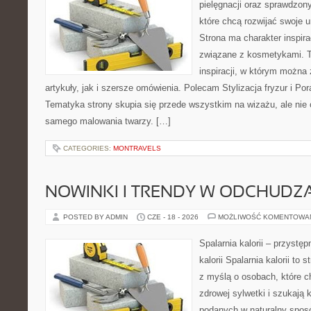
pielęgnacji oraz sprawdzo
które chcą rozwijać swoje 
Strona ma charakter inspira
związane z kosmetykami. T
inspiracji, w którym można
artykuły, jak i szersze omówienia. Polecam Stylizacja fryzur i Pora
Tematyka strony skupia się przede wszystkim na wizażu, ale nie 
samego malowania twarzy. […]
CATEGORIES:
MONTRAVELS
NOWINKI I TRENDY W ODCHUDZ
POSTED BY ADMIN
CZE - 18 - 2026
MOŻLIWOŚĆ KOMENTOWA
Spalarnia kalorii – przystę
kalorii Spalarnia kalorii to
z myślą o osobach, które 
zdrowej sylwetki i szukają 
podanych w naturalny sposó