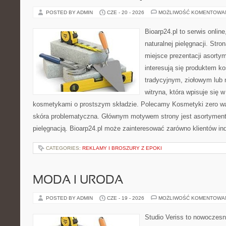
POSTED BY ADMIN
CZE - 20 - 2026
MOŻLIWOŚĆ KOMENTOWA
Bioarp24.pl to serwis online
naturalnej pielęgnacji. Str
miejsce prezentacji asortym
interesują się produktem k
tradycyjnym, ziołowym lub 
witryna, która wpisuje się 
kosmetykami o prostszym składzie. Polecamy Kosmetyki zero wa
skóra problematyczna. Głównym motywem strony jest asortyment 
pielęgnacją. Bioarp24.pl może zainteresować zarówno klientów in
CATEGORIES:
REKLAMY I BROSZURY Z EPOKI
MODA I URODA
POSTED BY ADMIN
CZE - 19 - 2026
MOŻLIWOŚĆ KOMENTOWA
Studio Veriss to nowoczes