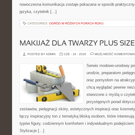
nowoczesna komunikacja zostaje pokazana w sposób praktyczny
języka, czytelnik […]
CATEGORIES:
OGRÓD W RÓŻNYCH PORACH ROKU
MAKIJAŻ DLA TWARZY PLUS SIZE
POSTED BY ADMIN
CZE - 16 - 2026
MOŻLIWOŚĆ KOMENTOWA
Serwis modowo-urodowy po
urodzie, preparatom pielęg
oraz pomysłom na atrakcyjn
chcą wyglądać pewnie nieza
stworzone z myślą o czytel
przystępnych porad dotyc
zestawów, pielęgnacji skóry, estetycznych inspiracji oraz kosme
łączy inspiracyjny ton z tematyką bliską osobom, które interesują
typów figury, codziennym komfortem i indywidualnym podejściem
Stylizacje […]