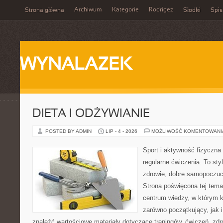
Archiwum
Kategorie
Rodrigez
Strona główna
Słodki
Spis
WYNALAZEK
DIETA I ODŻYWIANIE
POSTED BY ADMIN
LIP - 4 - 2026
MOŻLIWOŚĆ KOMENTOWAN
Sport i aktywność fizyczna 
regularne ćwiczenia. To sty
zdrowie, dobre samopoczuci
Strona poświęcona tej tem
centrum wiedzy, w którym k
zarówno początkujący, jak
znaleźć wartościowe materiały dotyczące treningów, ćwiczeń, zdr