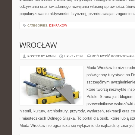
odżywiania oraz świadomego rozwijania własnej sprawności. Serwi
popularyzowaniu aktywności fizycznej, przedstawiając zagadnien
CATEGORIES:
DSKRAKOW
WROCŁAW
POSTED BY ADMIN
LIP - 2 - 2026
MOŻLIWOŚĆ KOMENTOWAN
Moda Wrocław to różnorodn
poświęcony turystyce na D
szczególnym uwzględnienie
które tworzą niezwykle insp
Polski. Strona jest blogie
przewodnikowe wskazówki 
historii, kultury, architektury, przyrody, wydarzeń, rekreacji oraz
i miasteczkach Dolnego Śląska. To portal dla osób, które lubią s
Moda Wrocław nie ogranicza się wyłącznie do najbardziej znanyc