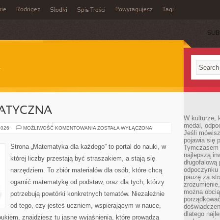
rie
Rodrigez
Powytagujesz
Tagi
Słodki
Spis Treści
SUB
ATYCZNA
W kulturze, 
medal, odpoc
ANALIZA
2026
MOŻLIWOŚĆ KOMENTOWANIA
ZOSTAŁA WYŁĄCZONA
Jeśli mówis
MATEMATYCZNA
pojawia się 
Strona „Matematyka dla każdego” to portal do nauki, w
Tymczasem w
najlepszą in
której liczby przestają być straszakiem, a stają się
długofalową
odpoczynku 
narzędziem. To zbiór materiałów dla osób, które chcą
pauzę za str
ogarnić matematykę od podstaw, oraz dla tych, którzy
zrozumienie,
można obcią
potrzebują powtórki konkretnych tematów. Niezależnie
porządkować
od tego, czy jesteś uczniem, wspierającym w nauce,
doświadczen
dlatego naj
ukiem, znajdziesz tu jasne wyjaśnienia, które prowadzą