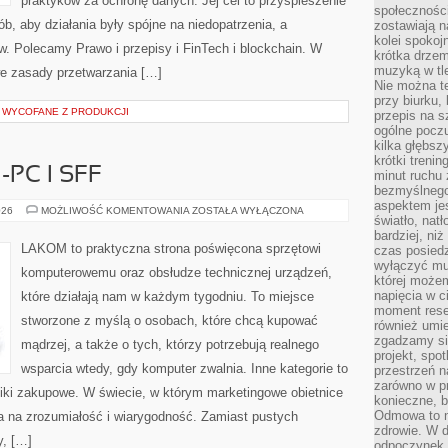
praktyków za ochronę danych. Jej cel to przyspieszenie
społeczności
ób, aby działania były spójne na niedopatrzenia, a
zostawiają 
kolei spokoj
w. Polecamy Prawo i przepisy i FinTech i blockchain. W
krótka drzem
muzyką w tle
we zasady przetwarzania […]
Nie można te
przy biurku,
I WYCOFANE Z PRODUKCJI
przepis na s
ogólne poczu
kilka głębs
krótki treni
PC I SFF
minut ruchu 
bezmyślnego
aspektem je
KOMPUTERY
026
MOŻLIWOŚĆ KOMENTOWANIA
ZOSTAŁA WYŁĄCZONA
światło, nat
MINI-
PC
bardziej, ni
I
LAKOM to praktyczna strona poświęcona sprzętowi
czas posiedz
SFF
wyłączyć mu
komputerowemu oraz obsłudze technicznej urządzeń,
której może
napięcia w ci
które działają nam w każdym tygodniu. To miejsce
moment rese
stworzone z myślą o osobach, które chcą kupować
również umie
zgadzamy si
mądrzej, a także o tych, którzy potrzebują realnego
projekt, spo
wsparcia wtedy, gdy komputer zwalnia. Inne kategorie to
przestrzeń n
zarówno w pr
iki zakupowe. W świecie, w którym marketingowe obietnice
konieczne, 
Odmowa to n
 na zrozumiałość i wiarygodność. Zamiast pustych
zdrowie. W 
y, […]
odpoczynek s