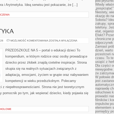
pod pryszni
Wtedy właśn
ra i Arytmetyka. Ideą serwisu jest pokazanie, że […]
„posprzątać”
Niestety, wi
ŃCZENIA
okazję do na
Sobota? Ide
zakupy, spr
telefony. Je
ETYKA
etat, organi
Efekt? Przem
chroniczne 
ŻYWIENIE
026
MOŻLIWOŚĆ KOMENTOWANIA
ZOSTAŁA WYŁĄCZONA
odpoczynek 
I
DIETETYKA
Zamiast pró
PRZEDSZKOLE NA 5 – portal o edukacji dzieci To
dzień, warto
przestrzeń 
kompendium, w którym rodzice oraz osoby prowadzące
czasu. To te
usiąść z her
dziecko przez żłobek znajdą rzetelne inspiracje. Strona
Dla części o
skupia się na realnych sytuacjach związanych z
niewygodne. 
że zatrzyma
adaptacją, emocjami, życiem w grupie oraz nabywaniem
W połowie dr
kompetencji w wieku przedszkolnym. Polecamy
jest zastano
automatyczn
ci z niepełnosprawnościami. Strona nie jest teoretycznym
naprawdę ch
odruchowo 
y pomocnik po tym, jak wspierać dziecko, kiedy pojawia się
prowadzi na
filmików i 
impulsów po
elementem sz
OHOLOWE
pomiędzy pr