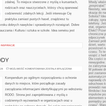
zdalnej. To miejsce stworzone z myślą o kursantach,
Wtedy właśn
„posprzątać”
rodzicach oraz nauczycielach, którzy chcą opanować
Niestety, wi
okazję do na
codzienność zdalnych lekcji. Jeśli interesuje Cię
Sobota? Ide
praktyka zamiast pustych haseł, znajdziesz tu
zakupy, spr
telefony. Je
o kroku dobrych nawyków i sprawdzonych rozwiązań. Dobre
etat, organi
uczania i Kultura i sztuka w szkole. Idea serwisu jest
Efekt? Przem
chroniczne 
odpoczynek 
Zamiast pró
dzień, warto
– INSPIRACJE
przestrzeń 
czasu. To te
usiąść z her
Dla części o
ODY
niewygodne. 
że zatrzyma
MARKETING
026
MOŻLIWOŚĆ KOMENTOWANIA
ZOSTAŁA WYŁĄCZONA
W połowie dr
I
jest zastano
ZGODY
automatyczn
Kompendium po ogólnym rozporządzeniu o ochronie
naprawdę ch
danych to miejsce, które porządkuje zasady
odruchowo 
prowadzi na
zarządzania informacjami identyfikującymi po wdrożeniu
filmików i 
impulsów po
RODO. Strona jest zaprojektowana z myślą o
elementem sz
codziennych wyzwaniach w organizacjach oraz u
pomiędzy pr
czasu”. Mara