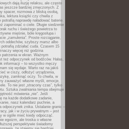
owych dają iluzję relaksu, ale często
nas jeszcze bardziej zmęczonych. Z
ny spacer, rozmowa z bliską osobą,
ka, lektura książki czy chwila z
 potrafią naprawdę naładować baterie.
ż zapominać o ciele. Długie siedzenie
 brak ruchu i świeżego powietrza to
ztywne mięśnie, bóle kręgosłupa i
cie „zamulenia”. Proste rozciąganie,
zych oddechów, szybszy marsz albo
ng potrafią zdziałać cuda. Czasem 15
znaczy więcej niż godzina
 patrzenia w ekran. Ważnym
st też odpoczynek od bodźców. Hałas,
łok informacji – to wszystko męczy
ż nam się wydaje. Warto raz na jakiś
ieć w ciszy, odłożyć urządzenia,
zykę, zamknąć oczy. To chwila, w
my zauważyć własne myśli, emocje,
ele. To nie jest „stracony czas”, tylko
tu. Sztuka zwalniania tempa obejmuje
jętność mówienia „nie”. Jeśli
ę na każde dodatkowe zadanie,
tkanie, nasz kalendarz puchnie, a
a odpoczynek znika. Ustalanie granic –
acy, jak i w życiu prywatnym – jest
by w ogóle mieć kiedy odpocząć.
ie egoizm, ale troska o własne
dłuższej perspektywie świadomy
prawia, że stajemy się bardziej