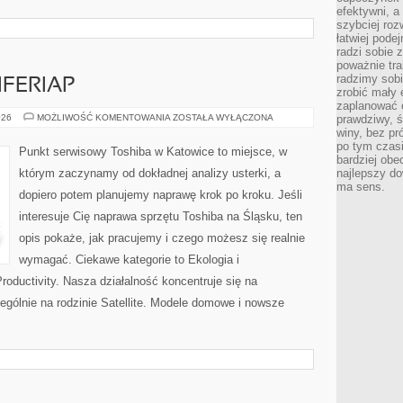
efektywni, a
szybciej roz
łatwiej pode
radzi sobie 
poważnie tra
radzimy sob
IFERIAP
zrobić mały 
zaplanować 
AKCESORIA
026
MOŻLIWOŚĆ KOMENTOWANIA
ZOSTAŁA WYŁĄCZONA
prawdziwy, 
I
winy, bez pr
PERIFERIAP
po tym czasi
Punkt serwisowy Toshiba w Katowice to miejsce, w
bardziej obe
którym zaczynamy od dokładnej analizy usterki, a
najlepszy d
ma sens.
dopiero potem planujemy naprawę krok po kroku. Jeśli
interesuje Cię naprawa sprzętu Toshiba na Śląsku, ten
opis pokaże, jak pracujemy i czego możesz się realnie
wymagać. Ciekawe kategorie to Ekologia i
roductivity. Nasza działalność koncentruje się na
gólnie na rodzinie Satellite. Modele domowe i nowsze