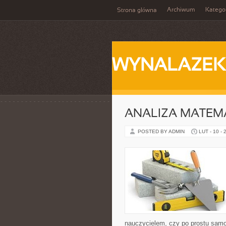
Archiwum
Katego
Strona główna
WYNALAZEK
ANALIZA MATEM
POSTED BY ADMIN
LUT - 10 - 
nauczycielem, czy po prostu samo