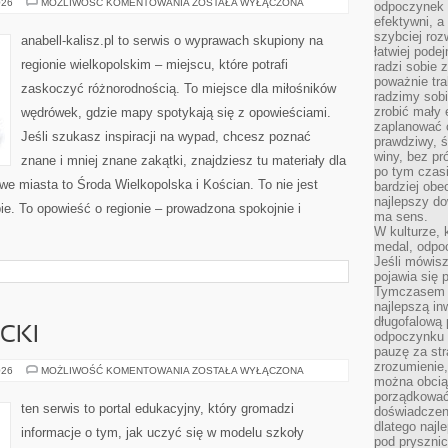
KROTOSZYN
026
MOŻLIWOŚĆ KOMENTOWANIA
ZOSTAŁA WYŁĄCZONA
odpoczynek s
efektywni, a
szybciej roz
anabell-kalisz.pl to serwis o wyprawach skupiony na
łatwiej pode
regionie wielkopolskim – miejscu, które potrafi
radzi sobie 
poważnie tra
zaskoczyć różnorodnością. To miejsce dla miłośników
radzimy sob
zrobić mały 
wędrówek, gdzie mapy spotykają się z opowieściami.
zaplanować 
Jeśli szukasz inspiracji na wypad, chcesz poznać
prawdziwy, 
winy, bez pr
znane i mniej znane zakątki, znajdziesz tu materiały dla
po tym czasi
e miasta to Środa Wielkopolska i Kościan. To nie jest
bardziej obe
najlepszy d
e. To opowieść o regionie – prowadzona spokojnie i
ma sens.
W kulturze, 
medal, odpoc
Jeśli mówis
pojawia się 
Tymczasem w
najlepszą in
długofalową
CKI
odpoczynku 
pauzę za str
zrozumienie,
SZKOLNE
026
MOŻLIWOŚĆ KOMENTOWANIA
ZOSTAŁA WYŁĄCZONA
można obcią
LIFEHACKI
porządkować
ten serwis to portal edukacyjny, który gromadzi
doświadczen
dlatego naj
informacje o tym, jak uczyć się w modelu szkoły
pod pryszni