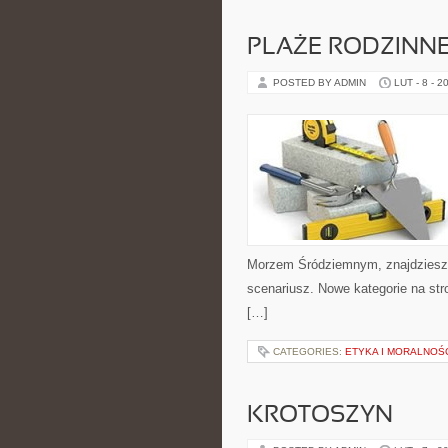
PLAŻE RODZINN
POSTED BY ADMIN
LUT - 8 - 2
Morzem Śródziemnym, znajdziesz 
scenariusz. Nowe kategorie na str
[…]
CATEGORIES:
ETYKA I MORALNOŚ
KROTOSZYN