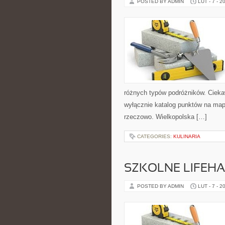
POSTED BY ADMIN
LUT - 7 - 2
różnych typów podróżników. Ciekaw
wyłącznie katalog punktów na mapi
rzeczowo. Wielkopolska […]
CATEGORIES:
KULINARIA
SZKOLNE LIFEHA
POSTED BY ADMIN
LUT - 7 - 2