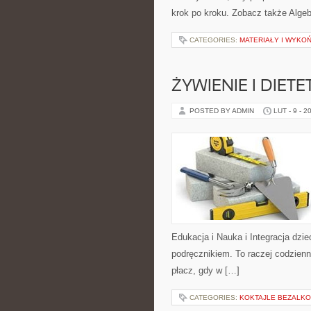
krok po kroku. Zobacz także Algeb
CATEGORIES:
MATERIAŁY I WYKO
ŻYWIENIE I DIET
POSTED BY ADMIN
LUT - 9 - 2
Edukacja i Nauka i Integracja dzie
podręcznikiem. To raczej codzienn
płacz, gdy w […]
CATEGORIES:
KOKTAJLE BEZALK