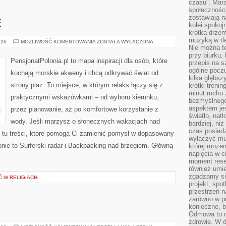
czasu”. Mara
społeczności
zostawiają 
E
kolei spokoj
krótka drzem
muzyką w tle
PLAŻE
026
MOŻLIWOŚĆ KOMENTOWANIA
ZOSTAŁA WYŁĄCZONA
RODZINNE
Nie można te
przy biurku,
PensjonatPolonia.pl to mapa inspiracji dla osób, które
przepis na s
ogólne poczu
kochają morskie akweny i chcą odkrywać świat od
kilka głębs
strony plaż. To miejsce, w którym relaks łączy się z
krótki treni
minut ruchu 
praktycznymi wskazówkami – od wyboru kierunku,
bezmyślnego
aspektem je
przez planowanie, aż po komfortowe korzystanie z
światło, nat
wody. Jeśli marzysz o słonecznych wakacjach nad
bardziej, ni
czas posiedz
tu treści, które pomogą Ci zamienić pomysł w dopasowany
wyłączyć mu
onie to Surferski radar i Backpacking nad brzegiem. Główną
której może
napięcia w ci
moment rese
również umie
zgadzamy si
Ć W RELIGIACH
projekt, spo
przestrzeń n
zarówno w pr
konieczne, 
Odmowa to n
zdrowie. W 