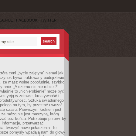
SCRIBE
FACEBOOK
TWITTER
która ceni „bycie zajętym” niemal jak
zynek bywa traktowany podejrzliwie.
z, że masz wolne popołudnie, szybko
pytanie: „A czemu nic nie robisz?”.
łaśnie to „nicnierobienie” może być
westycją w zdrowie, kreatywność i
 produktywność. Sztuka świadomego
polega na tym, by przestać uważać
atę czasu. Pierwszym krokiem jest
 że mózg nie jest maszyną, którą
żać bez końca. Potrzebuje przerw, by
 informacje, przetwarzać
ia, tworzyć nowe połączenia. To
lepsze pomysły wpadają nam do głowy