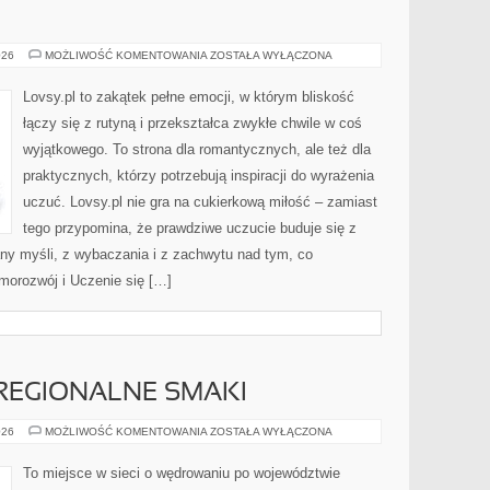
MARZENIA
026
MOŻLIWOŚĆ KOMENTOWANIA
ZOSTAŁA WYŁĄCZONA
Lovsy.pl to zakątek pełne emocji, w którym bliskość
łączy się z rutyną i przekształca zwykłe chwile w coś
wyjątkowego. To strona dla romantycznych, ale też dla
praktycznych, którzy potrzebują inspiracji do wyrażenia
uczuć. Lovsy.pl nie gra na cukierkową miłość – zamiast
tego przypomina, że prawdziwe uczucie buduje się z
ny myśli, z wybaczania i z zachwytu nad tym, co
morozwój i Uczenie się […]
REGIONALNE SMAKI
GASTRONOMIA
026
MOŻLIWOŚĆ KOMENTOWANIA
ZOSTAŁA WYŁĄCZONA
I
REGIONALNE
SMAKI
To miejsce w sieci o wędrowaniu po województwie