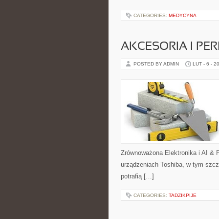
CATEGORIES:
MEDYCYNA
AKCESORIA I PER
POSTED BY ADMIN
LUT - 6 - 2
Zrównoważona Elektronika i AI & P
urządzeniach Toshiba, w tym szcze
potrafią […]
CATEGORIES:
TADZIKPIJE