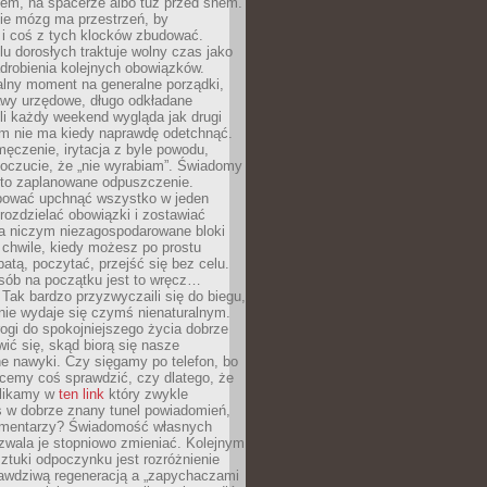
cem, na spacerze albo tuż przed snem.
ie mózg ma przestrzeń, by
 i coś z tych klocków zbudować.
elu dorosłych traktuje wolny czas jako
drobienia kolejnych obowiązków.
alny moment na generalne porządki,
awy urzędowe, długo odkładane
śli każdy weekend wygląda jak drugi
zm nie ma kiedy naprawdę odetchnąć.
ęczenie, irytacja z byle powodu,
poczucie, że „nie wyrabiam”. Świadomy
to zaplanowane odpuszczenie.
bować upchnąć wszystko w jeden
 rozdzielać obowiązki i zostawiać
na niczym niezagospodarowane bloki
 chwile, kiedy możesz po prostu
batą, poczytać, przejść się bez celu.
sób na początku jest to wręcz…
Tak bardzo przyzwyczaili się do biegu,
nie wydaje się czymś nienaturalnym.
ogi do spokojniejszego życia dobrze
wić się, skąd biorą się nasze
e nawyki. Czy sięgamy po telefon, bo
cemy coś sprawdzić, czy dlatego, że
klikamy w
ten link
który zwykle
s w dobrze znany tunel powiadomień,
komentarzy? Świadomość własnych
zwala je stopniowo zmieniać. Kolejnym
tuki odpoczynku jest rozróżnienie
awdziwą regeneracją a „zapychaczami