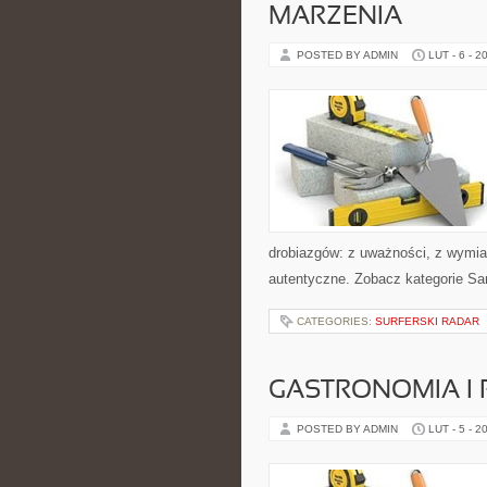
MARZENIA
POSTED BY ADMIN
LUT - 6 - 2
drobiazgów: z uważności, z wymia
autentyczne. Zobacz kategorie Sa
CATEGORIES:
SURFERSKI RADAR
GASTRONOMIA I 
POSTED BY ADMIN
LUT - 5 - 2