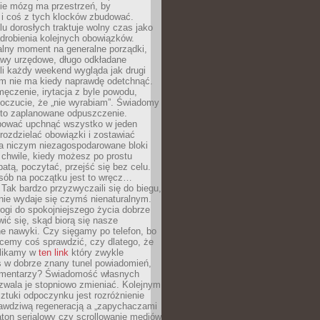
ie mózg ma przestrzeń, by
 i coś z tych klocków zbudować.
elu dorosłych traktuje wolny czas jako
drobienia kolejnych obowiązków.
alny moment na generalne porządki,
awy urzędowe, długo odkładane
śli każdy weekend wygląda jak drugi
zm nie ma kiedy naprawdę odetchnąć.
ęczenie, irytacja z byle powodu,
poczucie, że „nie wyrabiam”. Świadomy
to zaplanowane odpuszczenie.
bować upchnąć wszystko w jeden
 rozdzielać obowiązki i zostawiać
na niczym niezagospodarowane bloki
 chwile, kiedy możesz po prostu
batą, poczytać, przejść się bez celu.
sób na początku jest to wręcz…
Tak bardzo przyzwyczaili się do biegu,
nie wydaje się czymś nienaturalnym.
ogi do spokojniejszego życia dobrze
wić się, skąd biorą się nasze
e nawyki. Czy sięgamy po telefon, bo
cemy coś sprawdzić, czy dlatego, że
klikamy w
ten link
który zwykle
s w dobrze znany tunel powiadomień,
komentarzy? Świadomość własnych
zwala je stopniowo zmieniać. Kolejnym
tuki odpoczynku jest rozróżnienie
awdziwą regeneracją a „zapychaczami
ton serialowy czy scrollowanie mediów