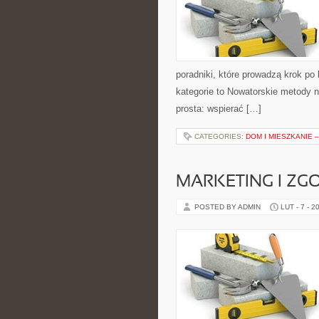
poradniki, które prowadzą krok p
kategorie to Nowatorskie metody na
prosta: wspierać […]
CATEGORIES:
DOM I MIESZKANIE 
MARKETING I ZG
POSTED BY ADMIN
LUT - 7 - 2