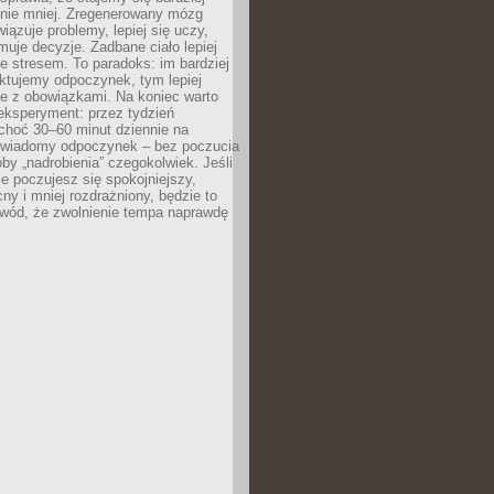
 nie mniej. Zregenerowany mózg
wiązuje problemy, lepiej się uczy,
jmuje decyzje. Zadbane ciało lepiej
ze stresem. To paradoks: im bardziej
ktujemy odpoczynek, tym lepiej
ie z obowiązkami. Na koniec warto
eksperyment: przez tydzień
choć 30–60 minut dziennie na
świadomy odpoczynek – bez poczucia
óby „nadrobienia” czegokolwiek. Jeśli
e poczujesz się spokojniejszy,
cny i mniej rozdrażniony, będzie to
owód, że zwolnienie tempa naprawdę