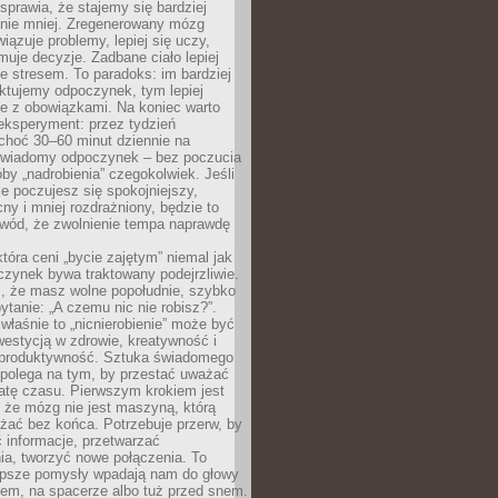
prawia, że stajemy się bardziej
 nie mniej. Zregenerowany mózg
wiązuje problemy, lepiej się uczy,
jmuje decyzje. Zadbane ciało lepiej
ze stresem. To paradoks: im bardziej
ktujemy odpoczynek, tym lepiej
ie z obowiązkami. Na koniec warto
eksperyment: przez tydzień
choć 30–60 minut dziennie na
świadomy odpoczynek – bez poczucia
óby „nadrobienia” czegokolwiek. Jeśli
e poczujesz się spokojniejszy,
cny i mniej rozdrażniony, będzie to
owód, że zwolnienie tempa naprawdę
która ceni „bycie zajętym” niemal jak
zynek bywa traktowany podejrzliwie.
z, że masz wolne popołudnie, szybko
pytanie: „A czemu nic nie robisz?”.
łaśnie to „nicnierobienie” może być
westycją w zdrowie, kreatywność i
 produktywność. Sztuka świadomego
polega na tym, by przestać uważać
atę czasu. Pierwszym krokiem jest
 że mózg nie jest maszyną, którą
żać bez końca. Potrzebuje przerw, by
 informacje, przetwarzać
ia, tworzyć nowe połączenia. To
lepsze pomysły wpadają nam do głowy
cem, na spacerze albo tuż przed snem.