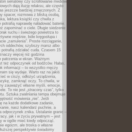
ton serialowy czy scrollowanie mediów
owych dają iluzję relaksu, ale często
nas jeszcze bardziej zmęczonych. Z
ny spacer, rozmowa z bliską osobą,
ka, lektura książki czy chwila z
 potrafią naprawdę naładować baterie.
ż zapominać o ciele. Długie siedzenie
 brak ruchu i świeżego powietrza to
ztywne mięśnie, bóle kręgosłupa i
cie „zamulenia”. Proste rozciąganie,
zych oddechów, szybszy marsz albo
ng potrafią zdziałać cuda. Czasem 15
znaczy więcej niż godzina
 patrzenia w ekran. Ważnym
st też odpoczynek od bodźców. Hałas,
łok informacji – to wszystko męczy
ż nam się wydaje. Warto raz na jakiś
ieć w ciszy, odłożyć urządzenia,
zykę, zamknąć oczy. To chwila, w
my zauważyć własne myśli, emocje,
ele. To nie jest „stracony czas”, tylko
tu. Sztuka zwalniania tempa obejmuje
jętność mówienia „nie”. Jeśli
ę na każde dodatkowe zadanie,
tkanie, nasz kalendarz puchnie, a
a odpoczynek znika. Ustalanie granic –
acy, jak i w życiu prywatnym – jest
by w ogóle mieć kiedy odpocząć.
ie egoizm, ale troska o własne
dłuższej perspektywie świadomy