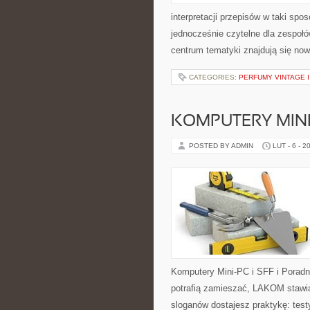
interpretacji przepisów w taki spos
jednocześnie czytelne dla zespołó
centrum tematyki znajdują się no
CATEGORIES:
PERFUMY VINTAGE 
KOMPUTERY MINI-
POSTED BY ADMIN
LUT - 6 - 2
Komputery Mini-PC i SFF i Poradn
potrafią zamieszać, LAKOM stawia
sloganów dostajesz praktykę: test