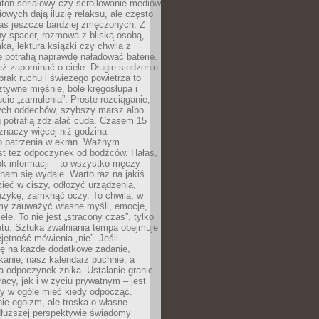
ton serialowy czy scrollowanie mediów
owych dają iluzję relaksu, ale często
nas jeszcze bardziej zmęczonych. Z
ny spacer, rozmowa z bliską osobą,
ka, lektura książki czy chwila z
 potrafią naprawdę naładować baterie.
ż zapominać o ciele. Długie siedzenie
 brak ruchu i świeżego powietrza to
ztywne mięśnie, bóle kręgosłupa i
cie „zamulenia”. Proste rozciąganie,
zych oddechów, szybszy marsz albo
ng potrafią zdziałać cuda. Czasem 15
znaczy więcej niż godzina
 patrzenia w ekran. Ważnym
st też odpoczynek od bodźców. Hałas,
łok informacji – to wszystko męczy
ż nam się wydaje. Warto raz na jakiś
ieć w ciszy, odłożyć urządzenia,
zykę, zamknąć oczy. To chwila, w
my zauważyć własne myśli, emocje,
ele. To nie jest „stracony czas”, tylko
tu. Sztuka zwalniania tempa obejmuje
jętność mówienia „nie”. Jeśli
ę na każde dodatkowe zadanie,
tkanie, nasz kalendarz puchnie, a
a odpoczynek znika. Ustalanie granic –
acy, jak i w życiu prywatnym – jest
by w ogóle mieć kiedy odpocząć.
ie egoizm, ale troska o własne
dłuższej perspektywie świadomy