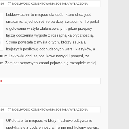
DIETA
026
MOŻLIWOŚĆ KOMENTOWANIA
ZOSTAŁA WYŁĄCZONA
DASH
Lekkowkuchni to miejsce dla osób, które chcą jeść
smacznie, a jednocześnie bardziej świadomie. To portal
o gotowaniu w stylu zbilansowanym, gdzie przepisy
łączą codzienną wygodę z rozsądną kalorycznością.
Strona powstała z myślą o tych, którzy szukają
lżejszych posiłków, odchudzonych wersji klasyków, a
entrum Lekkowkuchni są posiłkowe nawyki i pomysł, że
e. Zamiast sztywnych zasad pojawia się rozsądek: mniej
IE
GOTOWANIE
026
MOŻLIWOŚĆ KOMENTOWANIA
ZOSTAŁA WYŁĄCZONA
OKdieta.pl to miejsce, w którym zdrowe odżywianie
spotyka się z codziennością. To nie jest kolejny serwis,