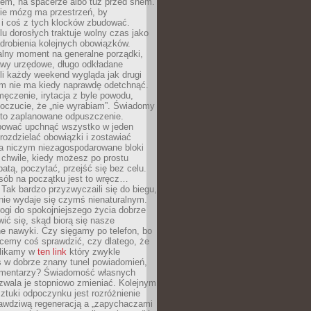
cem, na spacerze albo tuż przed snem.
ie mózg ma przestrzeń, by
 i coś z tych klocków zbudować.
elu dorosłych traktuje wolny czas jako
drobienia kolejnych obowiązków.
alny moment na generalne porządki,
awy urzędowe, długo odkładane
śli każdy weekend wygląda jak drugi
zm nie ma kiedy naprawdę odetchnąć.
ęczenie, irytacja z byle powodu,
poczucie, że „nie wyrabiam”. Świadomy
to zaplanowane odpuszczenie.
bować upchnąć wszystko w jeden
 rozdzielać obowiązki i zostawiać
na niczym niezagospodarowane bloki
 chwile, kiedy możesz po prostu
batą, poczytać, przejść się bez celu.
sób na początku jest to wręcz…
Tak bardzo przyzwyczaili się do biegu,
nie wydaje się czymś nienaturalnym.
ogi do spokojniejszego życia dobrze
wić się, skąd biorą się nasze
e nawyki. Czy sięgamy po telefon, bo
cemy coś sprawdzić, czy dlatego, że
klikamy w
ten link
który zwykle
s w dobrze znany tunel powiadomień,
komentarzy? Świadomość własnych
zwala je stopniowo zmieniać. Kolejnym
tuki odpoczynku jest rozróżnienie
awdziwą regeneracją a „zapychaczami