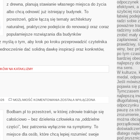
odpoczynek s
z drewna, planują stawianie własnego miejsca do życia
efektywni, a
szybciej roz
albo chcą odnowić już istniejący budynek. To
łatwiej pode
przestrzeń, gdzie łączą się tematy architektury
radzi sobie 
poważnie tra
naturalnej, praktyczne podejście do renowacji oraz coraz
radzimy sob
popularniejsze rozwiązania dla budynków
zrobić mały 
zaplanować 
z myślą o tym, aby krok po kroku przeprowadzić czytelnika
prawdziwy, 
winy, bez pr
jednocześnie dać solidną dawkę inspiracji oraz konkretów,
po tym czasi
bardziej obe
najlepszy d
ma sens.
KÓW NA KATAKLIZMY
W kulturze, 
medal, odpoc
Jeśli mówis
pojawia się 
Tymczasem w
najlepszą in
AKUPUNKTURA
026
MOŻLIWOŚĆ KOMENTOWANIA
ZOSTAŁA WYŁĄCZONA
długofalową
odpoczynku 
pauzę za str
Bodbam.pl to przestrzeń, w której zdrowie traktuje się
zrozumienie,
całościowo – bez dzielenia człowieka na „oddzielne
można obcią
porządkować
części”, bez patrzenia wyłącznie na symptomy. To
doświadczen
dlatego naj
miejsce dla osób, które chcą lepiej rozumieć swoje
pod pryszni