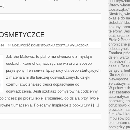
pod pryszni
Wtedy właśn
[…]
„posprzątać”
Niestety, wi
okazję do na
Sobota? Ide
zakupy, spr
telefony. Je
KOSMETYCZCE
etat, organi
Efekt? Przem
chroniczne 
MINIMALIZM
026
MOŻLIWOŚĆ KOMENTOWANIA
ZOSTAŁA WYŁĄCZONA
odpoczynek 
W
KOSMETYCZCE
Zamiast pró
Jak Się Malować to platforma stworzone z myślą o
dzień, warto
przestrzeń 
osobach, które chcą nauczyć się wizażu w sposób
czasu. To te
przystępny. Ten serwis łączy rady dla osób startujących
usiąść z her
Dla części o
z materiałami dla bardziej doświadczonych, dzięki
niewygodne. 
że zatrzyma
czemu łatwo znaleźć treści dopasowane do
W połowie dr
doświadczenia. Jeśli szukasz pomysłów na codzienny
jest zastano
automatyczn
lbo chcesz po prostu lepiej zrozumieć, co działa przy Twojej
naprawdę ch
larowne tłumaczenia. Polecamy Inspiracje z popkultury i […]
odruchowo 
prowadzi na
filmików i 
impulsów po
elementem sz
pomiędzy pr