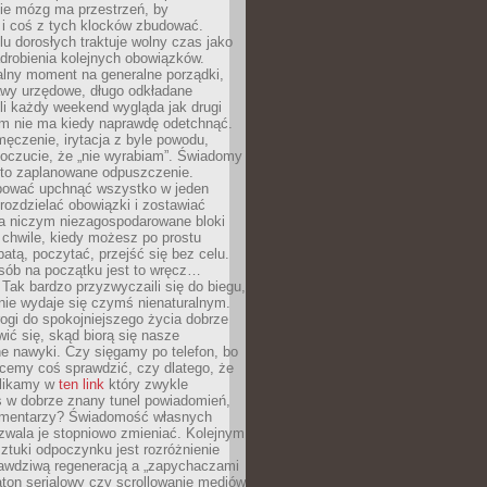
ie mózg ma przestrzeń, by
 i coś z tych klocków zbudować.
elu dorosłych traktuje wolny czas jako
drobienia kolejnych obowiązków.
alny moment na generalne porządki,
awy urzędowe, długo odkładane
śli każdy weekend wygląda jak drugi
zm nie ma kiedy naprawdę odetchnąć.
ęczenie, irytacja z byle powodu,
poczucie, że „nie wyrabiam”. Świadomy
to zaplanowane odpuszczenie.
bować upchnąć wszystko w jeden
 rozdzielać obowiązki i zostawiać
na niczym niezagospodarowane bloki
 chwile, kiedy możesz po prostu
batą, poczytać, przejść się bez celu.
sób na początku jest to wręcz…
Tak bardzo przyzwyczaili się do biegu,
nie wydaje się czymś nienaturalnym.
ogi do spokojniejszego życia dobrze
wić się, skąd biorą się nasze
e nawyki. Czy sięgamy po telefon, bo
cemy coś sprawdzić, czy dlatego, że
klikamy w
ten link
który zwykle
s w dobrze znany tunel powiadomień,
komentarzy? Świadomość własnych
zwala je stopniowo zmieniać. Kolejnym
tuki odpoczynku jest rozróżnienie
awdziwą regeneracją a „zapychaczami
ton serialowy czy scrollowanie mediów