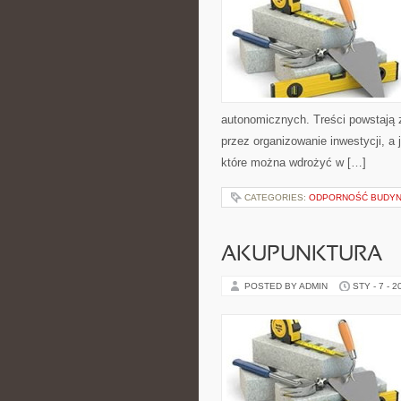
autonomicznych. Treści powstają 
przez organizowanie inwestycji, a 
które można wdrożyć w […]
CATEGORIES:
ODPORNOŚĆ BUDYN
AKUPUNKTURA
POSTED BY ADMIN
STY - 7 - 2