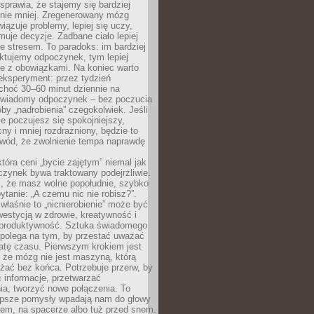
prawia, że stajemy się bardziej
 nie mniej. Zregenerowany mózg
wiązuje problemy, lepiej się uczy,
jmuje decyzje. Zadbane ciało lepiej
ze stresem. To paradoks: im bardziej
ktujemy odpoczynek, tym lepiej
ie z obowiązkami. Na koniec warto
eksperyment: przez tydzień
choć 30–60 minut dziennie na
świadomy odpoczynek – bez poczucia
óby „nadrobienia” czegokolwiek. Jeśli
e poczujesz się spokojniejszy,
cny i mniej rozdrażniony, będzie to
owód, że zwolnienie tempa naprawdę
która ceni „bycie zajętym” niemal jak
zynek bywa traktowany podejrzliwie.
z, że masz wolne popołudnie, szybko
pytanie: „A czemu nic nie robisz?”.
łaśnie to „nicnierobienie” może być
westycją w zdrowie, kreatywność i
 produktywność. Sztuka świadomego
polega na tym, by przestać uważać
atę czasu. Pierwszym krokiem jest
 że mózg nie jest maszyną, którą
żać bez końca. Potrzebuje przerw, by
 informacje, przetwarzać
ia, tworzyć nowe połączenia. To
lepsze pomysły wpadają nam do głowy
cem, na spacerze albo tuż przed snem.