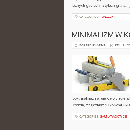
różnych gustach i stylach grania. 
CATEGORIES:
TUNEZJA
MINIMALIZM W 
POSTED BY ADMIN
STY - 8 - 2
look, makijaż na wielkie wyjście a
urodzie, znajdziesz tu konkret i k
CATEGORIES:
SAUNAWADOWICE