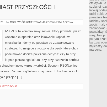
efektywni, a
szybciej roz
IAST PRZYSZŁOŚCI I
łatwiej pode
radzi sobie 
poważnie tra
radzimy sob
ARCHITEKTURA
026
MOŻLIWOŚĆ KOMENTOWANIA
ZOSTAŁA WYŁĄCZONA
zrobić mały 
MIAST
PRZYSZŁOŚCI
zaplanować 
I
RSGN.pl to kompleksowy serwis, który prowadzi przez
prawdziwy, 
URBANISTYKA
winy, bez pr
wsparcie eksperckie oraz lokowanie kapitału w
po tym czasi
bardziej obe
mieszkania i domy od podstaw po zaawansowane
najlepszy d
strategie. To miejsce stworzone dla osób, które chcą
ma sens.
podejmować dobrze policzone decyzje: czy to przy
kupnie pierwszego lokum, czy przy tworzeniu portfela
bo długoterminowy wzrost wartości. Sednem RSGN.pl jest
ałania. Zamiast ogólników znajdziesz tu konkretne kroki,
gają przejść […]
I JEŹDZIECKIE