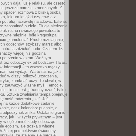
owych dają iluzję relaksu, ale często
nas jeszcze bardziej zmęczonych. Z
ny spacer, rozmowa z bliską osobą,
ka, lektura książki czy chwila z
 potrafią naprawdę naładować baterie.
ż zapominać o ciele. Długie siedzenie
 brak ruchu i świeżego powietrza to
ztywne mięśnie, bóle kręgosłupa i
cie „zamulenia”. Proste rozciąganie,
zych oddechów, szybszy marsz albo
ng potrafią zdziałać cuda. Czasem 15
znaczy więcej niż godzina
 patrzenia w ekran. Ważnym
st też odpoczynek od bodźców. Hałas,
łok informacji – to wszystko męczy
ż nam się wydaje. Warto raz na jakiś
ieć w ciszy, odłożyć urządzenia,
zykę, zamknąć oczy. To chwila, w
my zauważyć własne myśli, emocje,
ele. To nie jest „stracony czas”, tylko
tu. Sztuka zwalniania tempa obejmuje
jętność mówienia „nie”. Jeśli
ę na każde dodatkowe zadanie,
tkanie, nasz kalendarz puchnie, a
a odpoczynek znika. Ustalanie granic –
acy, jak i w życiu prywatnym – jest
by w ogóle mieć kiedy odpocząć.
ie egoizm, ale troska o własne
dłuższej perspektywie świadomy
prawia, że stajemy się bardziej