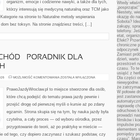
organizm, emocje i codzienne nawyki, a także dla tych,
Wtedy właśn
„posprzątać”
którzy interesują się medycyną naturalną oraz TCM jako
Niestety, wi
Kategorie na stronie to Naturalne metody wspierania
okazję do na
Sobota? Ide
i dom bez toksyn. Na stronie znajdziesz treści, […]
zakupy, spr
telefony. Je
etat, organi
Efekt? Przem
chroniczne 
odpoczynek 
Zamiast pró
CHÓD – PORADNIK DLA
dzień, warto
przestrzeń 
CH
czasu. To te
usiąść z her
PIERWSZY
Dla części o
026
MOŻLIWOŚĆ KOMENTOWANIA
ZOSTAŁA WYŁĄCZONA
SAMOCHÓD
niewygodne. 
–
że zatrzyma
PORADNIK
PrawoJazdyWroclaw.pl to miejsce stworzone dla osób,
DLA
W połowie dr
POCZĄTKUJĄCYCH
jest zastano
które chcą podejść do tematu prawa jazdy pewnie i
automatyczn
przejść drogę od pierwszej myśli o kursie aż po zdany
naprawdę ch
odruchowo 
egzamin. Strona skupia się na tym, by nauka jazdy była
prowadzi na
czytelna, a cały proces — od wyboru ośrodka, przez
filmików i 
impulsów po
przygotowanie do teorii, aż po praktykę w mieście —
elementem sz
pomiędzy pr
ie od tego, czy dopiero zaczynasz i szukasz podstaw, czy
czasu”. Mara