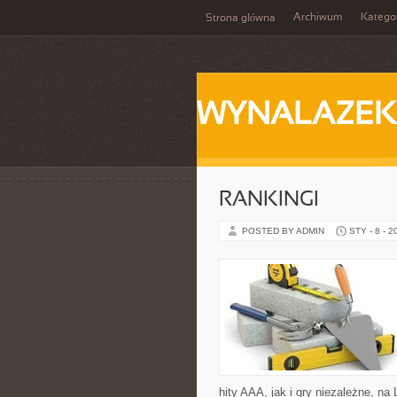
Archiwum
Katego
Strona główna
WYNALAZEK
RANKINGI
POSTED BY ADMIN
STY - 8 - 2
hity AAA, jak i gry niezależne, n