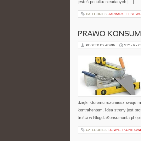
jesteś po kilku nieudanych […]
CATEGORIES:
JARMARKI, FESTIW
PRAWO KONSUME
POSTED BY ADMIN
STY - 6 - 2
dzięki któremu rozumiesz swoje m
kontrahentem. Idea strony jest pr
treści w BlogdlaKonsumenta.pl opi
CATEGORIES:
DZIWNE I KONTROW