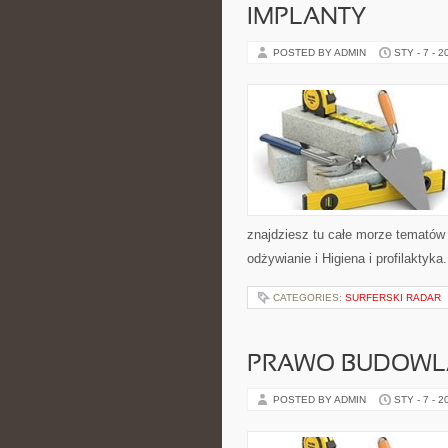
IMPLANTY
POSTED BY ADMIN
STY - 7 - 2
znajdziesz tu całe morze tematów
odżywianie i Higiena i profilaktyka
CATEGORIES:
SURFERSKI RADAR
PRAWO BUDOWLA
POSTED BY ADMIN
STY - 7 - 2