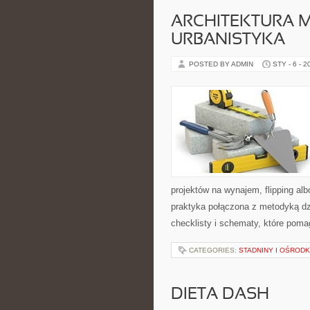
ARCHITEKTURA M
URBANISTYKA
POSTED BY ADMIN
STY - 6 - 2
projektów na wynajem, flipping al
praktyka połączona z metodyką dzi
checklisty i schematy, które poma
CATEGORIES:
STADNINY I OŚRODK
DIETA DASH