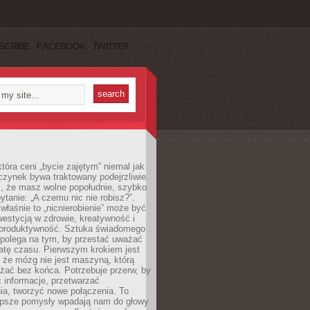
SCRIBE
FACEBOOK
TWITTER
która ceni „bycie zajętym” niemal jak
zynek bywa traktowany podejrzliwie.
z, że masz wolne popołudnie, szybko
pytanie: „A czemu nic nie robisz?”.
łaśnie to „nicnierobienie” może być
westycją w zdrowie, kreatywność i
 produktywność. Sztuka świadomego
polega na tym, by przestać uważać
atę czasu. Pierwszym krokiem jest
 że mózg nie jest maszyną, którą
żać bez końca. Potrzebuje przerw, by
 informacje, przetwarzać
ia, tworzyć nowe połączenia. To
lepsze pomysły wpadają nam do głowy