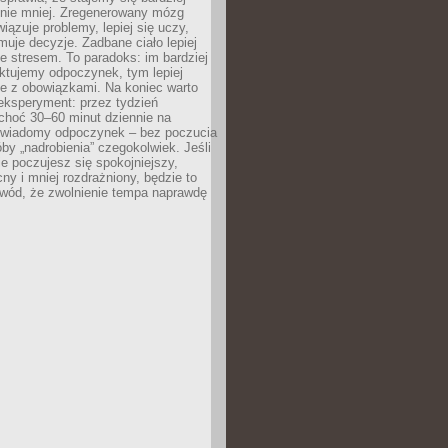
 nie mniej. Zregenerowany mózg
wiązuje problemy, lepiej się uczy,
jmuje decyzje. Zadbane ciało lepiej
ze stresem. To paradoks: im bardziej
ktujemy odpoczynek, tym lepiej
ie z obowiązkami. Na koniec warto
eksperyment: przez tydzień
choć 30–60 minut dziennie na
świadomy odpoczynek – bez poczucia
óby „nadrobienia” czegokolwiek. Jeśli
e poczujesz się spokojniejszy,
cny i mniej rozdrażniony, będzie to
owód, że zwolnienie tempa naprawdę