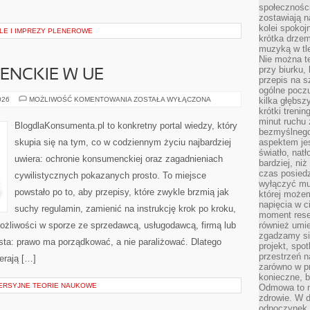
społeczności
zostawiają 
kolei spokoj
ALE I IMPREZY PLENEROWE
krótka drzem
muzyką w tle
Nie można te
przy biurku,
NCKIE W UE
przepis na s
ogólne poczu
PRAWO
026
MOŻLIWOŚĆ KOMENTOWANIA
ZOSTAŁA WYŁĄCZONA
kilka głębs
KONSUMENCKIE
krótki treni
W
minut ruchu 
UE
BlogdlaKonsumenta.pl to konkretny portal wiedzy, który
bezmyślnego
skupia się na tym, co w codziennym życiu najbardziej
aspektem je
światło, nat
uwiera: ochronie konsumenckiej oraz zagadnieniach
bardziej, ni
czas posiedz
cywilistycznych pokazanych prosto. To miejsce
wyłączyć mu
powstało po to, aby przepisy, które zwykle brzmią jak
której może
napięcia w ci
suchy regulamin, zamienić na instrukcję krok po kroku,
moment rese
ożliwości w sporze ze sprzedawcą, usługodawcą, firmą lub
również umie
zgadzamy si
osta: prawo ma porządkować, a nie paraliżować. Dlatego
projekt, spo
przestrzeń n
erają […]
zarówno w pr
konieczne, 
ERSYJNE TEORIE NAUKOWE
Odmowa to n
zdrowie. W 
odpoczynek s