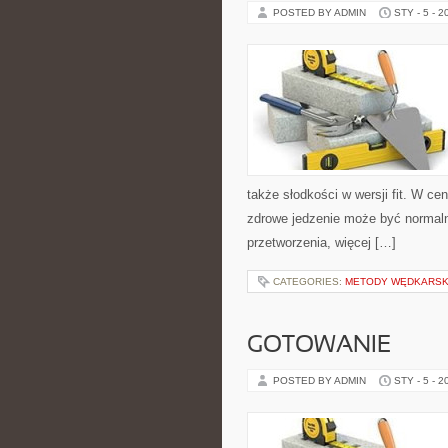
POSTED BY ADMIN
STY - 5 - 2
także słodkości w wersji fit. W c
zdrowe jedzenie może być normaln
przetworzenia, więcej […]
CATEGORIES:
METODY WĘDKARSK
GOTOWANIE
POSTED BY ADMIN
STY - 5 - 2