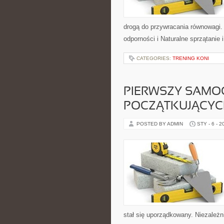
drogą do przywracania równowagi. 
odporności i Naturalne sprzątanie 
CATEGORIES:
TRENING KONI
PIERWSZY SAMO
POCZĄTKUJĄCY
POSTED BY ADMIN
STY - 6 - 2
stał się uporządkowany. Niezależn