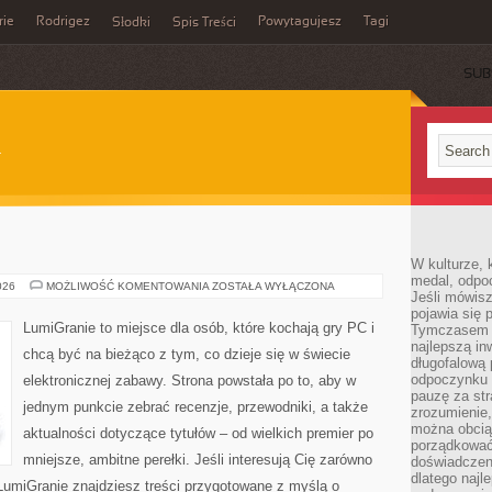
rie
Rodrigez
Powytagujesz
Tagi
Słodki
Spis Treści
SUB
W kulturze, 
medal, odpoc
RANKINGI
026
MOŻLIWOŚĆ KOMENTOWANIA
ZOSTAŁA WYŁĄCZONA
Jeśli mówis
pojawia się 
LumiGranie to miejsce dla osób, które kochają gry PC i
Tymczasem w
najlepszą in
chcą być na bieżąco z tym, co dzieje się w świecie
długofalową
odpoczynku 
elektronicznej zabawy. Strona powstała po to, aby w
pauzę za str
jednym punkcie zebrać recenzje, przewodniki, a także
zrozumienie,
można obcią
aktualności dotyczące tytułów – od wielkich premier po
porządkować
mniejsze, ambitne perełki. Jeśli interesują Cię zarówno
doświadczen
dlatego naj
a LumiGranie znajdziesz treści przygotowane z myślą o