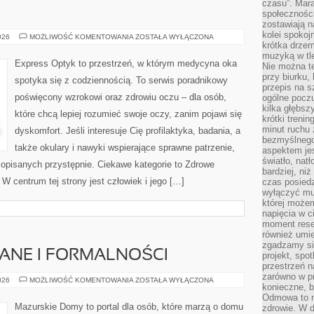
czasu”. Mara
społeczności
zostawiają 
kolei spokoj
IMPLANTY
026
MOŻLIWOŚĆ KOMENTOWANIA
ZOSTAŁA WYŁĄCZONA
krótka drzem
muzyką w tle
Express Optyk to przestrzeń, w którym medycyna oka
Nie można te
przy biurku,
spotyka się z codziennością. To serwis poradnikowy
przepis na s
poświęcony wzrokowi oraz zdrowiu oczu – dla osób,
ogólne poczu
kilka głębs
które chcą lepiej rozumieć swoje oczy, zanim pojawi się
krótki treni
minut ruchu 
dyskomfort. Jeśli interesuje Cię profilaktyka, badania, a
bezmyślnego
także okulary i nawyki wspierające sprawne patrzenie,
aspektem je
światło, nat
 opisanych przystępnie. Ciekawe kategorie to Zdrowe
bardziej, ni
. W centrum tej strony jest człowiek i jego […]
czas posiedz
wyłączyć mu
której może
napięcia w ci
moment rese
również umie
zgadzamy si
NE I FORMALNOŚCI
projekt, spo
przestrzeń n
zarówno w pr
PRAWO
026
MOŻLIWOŚĆ KOMENTOWANIA
ZOSTAŁA WYŁĄCZONA
konieczne, 
BUDOWLANE
I
Odmowa to n
FORMALNOŚCI
Mazurskie Domy to portal dla osób, które marzą o domu
zdrowie. W 