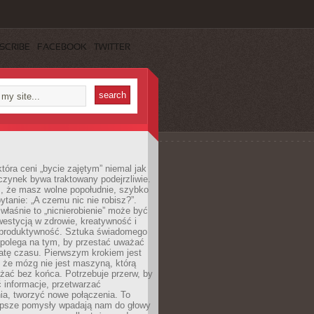
SCRIBE
FACEBOOK
TWITTER
która ceni „bycie zajętym” niemal jak
zynek bywa traktowany podejrzliwie.
z, że masz wolne popołudnie, szybko
pytanie: „A czemu nic nie robisz?”.
łaśnie to „nicnierobienie” może być
westycją w zdrowie, kreatywność i
 produktywność. Sztuka świadomego
polega na tym, by przestać uważać
atę czasu. Pierwszym krokiem jest
 że mózg nie jest maszyną, którą
żać bez końca. Potrzebuje przerw, by
 informacje, przetwarzać
ia, tworzyć nowe połączenia. To
lepsze pomysły wpadają nam do głowy