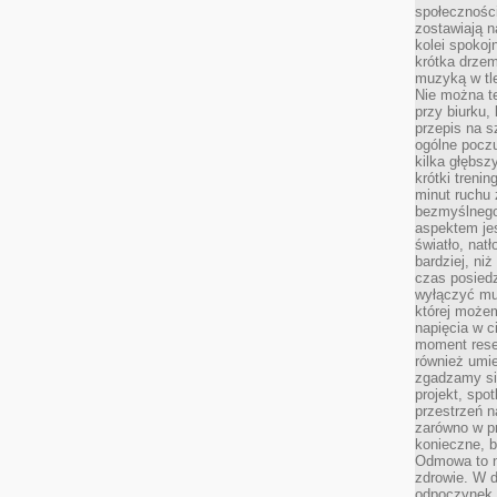
społeczności
zostawiają 
kolei spokoj
krótka drzem
muzyką w tle
Nie można te
przy biurku,
przepis na s
ogólne poczu
kilka głębs
krótki treni
minut ruchu 
bezmyślnego
aspektem je
światło, nat
bardziej, ni
czas posiedz
wyłączyć mu
której może
napięcia w ci
moment rese
również umie
zgadzamy si
projekt, spo
przestrzeń n
zarówno w pr
konieczne, 
Odmowa to n
zdrowie. W 
odpoczynek s