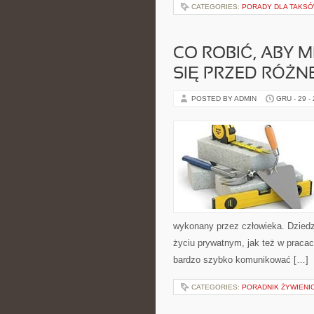
CATEGORIES:
PORADY DLA TAKS
CO ROBIĆ, ABY 
SIĘ PRZED RÓŻN
POSTED BY ADMIN
GRU - 29 -
wykonany przez człowieka. Dziedz
życiu prywatnym, jak też w praca
bardzo szybko komunikować […]
CATEGORIES:
PORADNIK ŻYWIENI