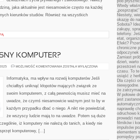
pod pryszni
Wtedy właśn
dziną, jaka aktualnie jest niesamowicie często na każdej
„posprzątać”
otnych kierunków studiów. Również na wszystkich
Niestety, wi
okazję do na
Sobota? Ide
zakupy, spr
telefony. Je
PĄ
etat, organi
Efekt? Przem
chroniczne 
odpoczynek 
ASNY KOMPUTER?
Zamiast pró
dzień, warto
przestrzeń 
JAK
 2025
MOŻLIWOŚĆ KOMENTOWANIA
ZOSTAŁA WYŁĄCZONA
DBAĆ
czasu. To te
O
usiąść z her
WŁASNY
Informatyka, ma wpływ na rozwój komputerów Jeśli
KOMPUTER?
Dla części o
niewygodne. 
chciałbyś uniknąć kłopotów mających związek ze
że zatrzyma
swoim komputerem, z całą pewnością musisz mieć na
W połowie dr
jest zastano
uwadze, że czymś niesamowicie ważnym jest to by w
automatyczn
każdym przypadku dbać o niego. A nikt nie powiedział,
naprawdę ch
odruchowo 
że wszyscy ludzie mają to na uwadze. Potem są duże
prowadzi na
filmików i 
czególnie, iż komputery nie należą do tanich, a kiedy nie
impulsów po
 sprzęt komputerowy, […]
elementem sz
pomiędzy pr