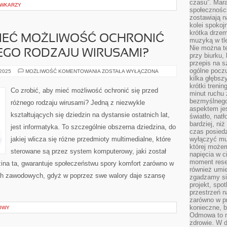
czasu”. Mara
ÓWKARZY
społeczności
zostawiają 
kolei spokoj
krótka drzem
MIEĆ MOŻLIWOŚĆ OCHRONIĆ
muzyką w tle
Nie można te
EGO RODZAJU WIRUSAMI?
przy biurku,
przepis na s
ogólne poczu
CO
 2025
MOŻLIWOŚĆ KOMENTOWANIA
ZOSTAŁA WYŁĄCZONA
ROBIĆ,
kilka głębs
ABY
krótki treni
MIEĆ
Co zrobić, aby mieć możliwość ochronić się przed
minut ruchu 
MOŻLIWOŚĆ
OCHRONIĆ
bezmyślnego
różnego rodzaju wirusami? Jedną z niezwykle
SIĘ
aspektem je
PRZED
kształtujących się dziedzin na dystansie ostatnich lat,
RÓŻNEGO
światło, nat
RODZAJU
bardziej, ni
jest informatyka. To szczególnie obszerna dziedzina, do
WIRUSAMI?
czas posiedz
jakiej wlicza się różne przedmioty multimedialne, które
wyłączyć mu
której może
sterowane są przez system komputerowy, jaki został
napięcia w ci
moment rese
ina ta, gwarantuje społeczeństwu spory komfort zarówno w
również umie
ch zawodowych, gdyż w poprzez swe walory daje szansę
zgadzamy si
projekt, spo
przestrzeń n
zarówno w pr
konieczne, 
OWY
Odmowa to n
zdrowie. W 