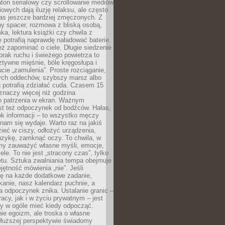
ton serialowy czy scrollowanie mediów
owych dają iluzję relaksu, ale często
nas jeszcze bardziej zmęczonych. Z
ny spacer, rozmowa z bliską osobą,
ka, lektura książki czy chwila z
 potrafią naprawdę naładować baterie.
ż zapominać o ciele. Długie siedzenie
 brak ruchu i świeżego powietrza to
ztywne mięśnie, bóle kręgosłupa i
cie „zamulenia”. Proste rozciąganie,
zych oddechów, szybszy marsz albo
ng potrafią zdziałać cuda. Czasem 15
znaczy więcej niż godzina
 patrzenia w ekran. Ważnym
st też odpoczynek od bodźców. Hałas,
łok informacji – to wszystko męczy
ż nam się wydaje. Warto raz na jakiś
ieć w ciszy, odłożyć urządzenia,
zykę, zamknąć oczy. To chwila, w
my zauważyć własne myśli, emocje,
ele. To nie jest „stracony czas”, tylko
tu. Sztuka zwalniania tempa obejmuje
jętność mówienia „nie”. Jeśli
ę na każde dodatkowe zadanie,
tkanie, nasz kalendarz puchnie, a
a odpoczynek znika. Ustalanie granic –
acy, jak i w życiu prywatnym – jest
by w ogóle mieć kiedy odpocząć.
ie egoizm, ale troska o własne
dłuższej perspektywie świadomy