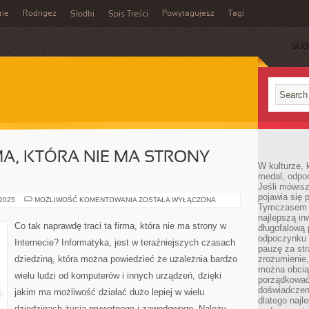
rie
Rodrigez
Powytagujesz
Tagi
Słodki
Spis Treści
SUB
MA, KTÓRA NIE MA STRONY
W kulturze, 
medal, odpoc
Jeśli mówis
pojawia się 
CO
 2025
MOŻLIWOŚĆ KOMENTOWANIA
ZOSTAŁA WYŁĄCZONA
Tymczasem w
TRACI
TA
najlepszą in
FIRMA,
Co tak naprawdę traci ta firma, która nie ma strony w
długofalową
KTÓRA
NIE
odpoczynku 
Internecie? Informatyka, jest w teraźniejszych czasach
MA
pauzę za str
STRONY
dziedziną, która można powiedzieć że uzależnia bardzo
zrozumienie,
INTERNETOWEJ?
można obcią
wielu ludzi od komputerów i innych urządzeń, dzięki
porządkować
doświadczen
jakim ma możliwość działać dużo lepiej w wielu
dlatego naj
dziedzinach życia prywatnego i zawodowego. Należy