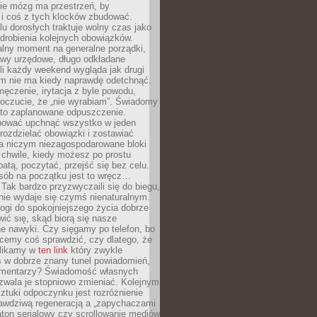
ie mózg ma przestrzeń, by
 i coś z tych klocków zbudować.
elu dorosłych traktuje wolny czas jako
drobienia kolejnych obowiązków.
alny moment na generalne porządki,
awy urzędowe, długo odkładane
śli każdy weekend wygląda jak drugi
zm nie ma kiedy naprawdę odetchnąć.
ęczenie, irytacja z byle powodu,
poczucie, że „nie wyrabiam”. Świadomy
to zaplanowane odpuszczenie.
bować upchnąć wszystko w jeden
 rozdzielać obowiązki i zostawiać
na niczym niezagospodarowane bloki
 chwile, kiedy możesz po prostu
batą, poczytać, przejść się bez celu.
sób na początku jest to wręcz…
Tak bardzo przyzwyczaili się do biegu,
nie wydaje się czymś nienaturalnym.
ogi do spokojniejszego życia dobrze
wić się, skąd biorą się nasze
e nawyki. Czy sięgamy po telefon, bo
cemy coś sprawdzić, czy dlatego, że
klikamy w
ten link
który zwykle
s w dobrze znany tunel powiadomień,
komentarzy? Świadomość własnych
zwala je stopniowo zmieniać. Kolejnym
tuki odpoczynku jest rozróżnienie
awdziwą regeneracją a „zapychaczami
ton serialowy czy scrollowanie mediów