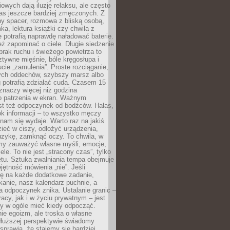
owych dają iluzję relaksu, ale często
nas jeszcze bardziej zmęczonych. Z
ny spacer, rozmowa z bliską osobą,
ka, lektura książki czy chwila z
 potrafią naprawdę naładować baterie.
ż zapominać o ciele. Długie siedzenie
 brak ruchu i świeżego powietrza to
ztywne mięśnie, bóle kręgosłupa i
cie „zamulenia”. Proste rozciąganie,
zych oddechów, szybszy marsz albo
ng potrafią zdziałać cuda. Czasem 15
znaczy więcej niż godzina
 patrzenia w ekran. Ważnym
st też odpoczynek od bodźców. Hałas,
łok informacji – to wszystko męczy
ż nam się wydaje. Warto raz na jakiś
ieć w ciszy, odłożyć urządzenia,
zykę, zamknąć oczy. To chwila, w
my zauważyć własne myśli, emocje,
ele. To nie jest „stracony czas”, tylko
tu. Sztuka zwalniania tempa obejmuje
jętność mówienia „nie”. Jeśli
ę na każde dodatkowe zadanie,
tkanie, nasz kalendarz puchnie, a
a odpoczynek znika. Ustalanie granic –
acy, jak i w życiu prywatnym – jest
by w ogóle mieć kiedy odpocząć.
ie egoizm, ale troska o własne
dłuższej perspektywie świadomy
prawia, że stajemy się bardziej