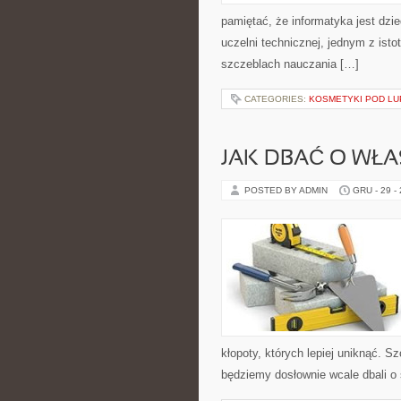
pamiętać, że informatyka jest dzie
uczelni technicznej, jednym z ist
szczeblach nauczania […]
CATEGORIES:
KOSMETYKI POD LU
JAK DBAĆ O WŁ
POSTED BY ADMIN
GRU - 29 -
kłopoty, których lepiej uniknąć. Sz
będziemy dosłownie wcale dbali o