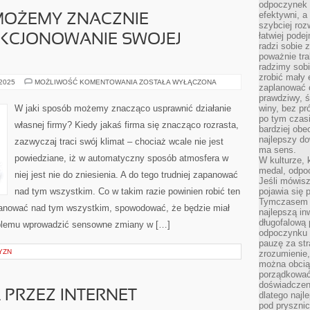
odpoczynek s
efektywni, a
MOŻEMY ZNACZNIE
szybciej roz
łatwiej pode
KCJONOWANIE SWOJEJ
radzi sobie 
poważnie tra
radzimy sob
zrobić mały 
W
 2025
MOŻLIWOŚĆ KOMENTOWANIA
ZOSTAŁA WYŁĄCZONA
zaplanować 
JAKI
SPOSÓB
prawdziwy, 
MOŻEMY
W jaki sposób możemy znacząco usprawnić działanie
winy, bez pr
ZNACZNIE
po tym czasi
USPRAWNIĆ
własnej firmy? Kiedy jakaś firma się znacząco rozrasta,
FUNKCJONOWANIE
bardziej obe
SWOJEJ
najlepszy d
zazwyczaj traci swój klimat – chociaż wcale nie jest
FIRMY?
ma sens.
powiedziane, iż w automatyczny sposób atmosfera w
W kulturze, 
medal, odpoc
niej jest nie do zniesienia. A do tego trudniej zapanować
Jeśli mówis
nad tym wszystkim. Co w takim razie powinien robić ten
pojawia się 
Tymczasem w
apanować nad tym wszystkim, spowodować, że będzie miał
najlepszą in
długofalową
blemu wprowadzić sensowne zmiany w […]
odpoczynku 
pauzę za str
YZN
zrozumienie,
można obcią
porządkować
doświadczen
PRZEZ INTERNET
dlatego naj
pod pryszni