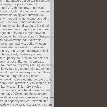
cem, na spacerze albo tuż przed snem.
ie mózg ma przestrzeń, by
 i coś z tych klocków zbudować.
elu dorosłych traktuje wolny czas jako
drobienia kolejnych obowiązków.
alny moment na generalne porządki,
awy urzędowe, długo odkładane
śli każdy weekend wygląda jak drugi
zm nie ma kiedy naprawdę odetchnąć.
ęczenie, irytacja z byle powodu,
poczucie, że „nie wyrabiam”. Świadomy
to zaplanowane odpuszczenie.
bować upchnąć wszystko w jeden
 rozdzielać obowiązki i zostawiać
na niczym niezagospodarowane bloki
 chwile, kiedy możesz po prostu
batą, poczytać, przejść się bez celu.
sób na początku jest to wręcz…
Tak bardzo przyzwyczaili się do biegu,
nie wydaje się czymś nienaturalnym.
ogi do spokojniejszego życia dobrze
wić się, skąd biorą się nasze
e nawyki. Czy sięgamy po telefon, bo
cemy coś sprawdzić, czy dlatego, że
klikamy w
ten link
który zwykle
s w dobrze znany tunel powiadomień,
komentarzy? Świadomość własnych
zwala je stopniowo zmieniać. Kolejnym
tuki odpoczynku jest rozróżnienie
awdziwą regeneracją a „zapychaczami