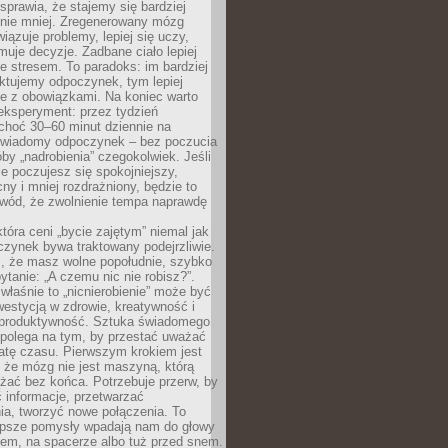
prawia, że stajemy się bardziej
 nie mniej. Zregenerowany mózg
wiązuje problemy, lepiej się uczy,
jmuje decyzje. Zadbane ciało lepiej
ze stresem. To paradoks: im bardziej
ktujemy odpoczynek, tym lepiej
ie z obowiązkami. Na koniec warto
eksperyment: przez tydzień
choć 30–60 minut dziennie na
świadomy odpoczynek – bez poczucia
óby „nadrobienia” czegokolwiek. Jeśli
e poczujesz się spokojniejszy,
cny i mniej rozdrażniony, będzie to
owód, że zwolnienie tempa naprawdę
która ceni „bycie zajętym” niemal jak
zynek bywa traktowany podejrzliwie.
z, że masz wolne popołudnie, szybko
pytanie: „A czemu nic nie robisz?”.
łaśnie to „nicnierobienie” może być
westycją w zdrowie, kreatywność i
 produktywność. Sztuka świadomego
polega na tym, by przestać uważać
atę czasu. Pierwszym krokiem jest
 że mózg nie jest maszyną, którą
żać bez końca. Potrzebuje przerw, by
 informacje, przetwarzać
ia, tworzyć nowe połączenia. To
lepsze pomysły wpadają nam do głowy
cem, na spacerze albo tuż przed snem.