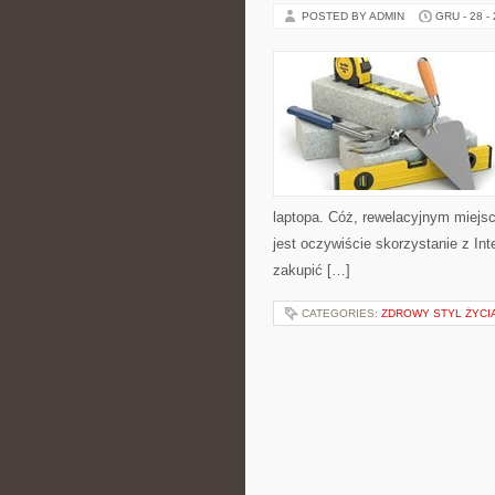
POSTED BY ADMIN
GRU - 28 -
laptopa. Cóż, rewelacyjnym miejsc
jest oczywiście skorzystanie z In
zakupić […]
CATEGORIES:
ZDROWY STYL ŻYCI