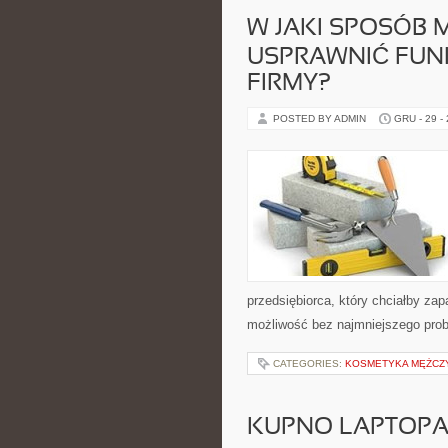
W JAKI SPOSÓB 
USPRAWNIĆ FUN
FIRMY?
POSTED BY ADMIN
GRU - 29 -
przedsiębiorca, który chciałby z
możliwość bez najmniejszego pro
CATEGORIES:
KOSMETYKA MĘŻCZ
KUPNO LAPTOPA 