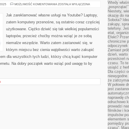
Wtedy właśn
KUPNO
 2025
MOŻLIWOŚĆ KOMENTOWANIA
ZOSTAŁA WYŁĄCZONA
„posprzątać”
LAPTOPA
PRZEZ
Niestety, wi
INTERNET
Jak zareklamować własne usługi na Youtube? Laptopy,
okazję do na
Sobota? Ide
zatem komputery przenośne, są ostatnio coraz częściej
zakupy, spr
telefony. Je
użytkowane. Ciężko dziwić się tak wielkiej popularności
etat, organi
laptopów, przecież choćby można wziąć je ze sobą
Efekt? Przem
chroniczne 
niemalże wszędzie. Warto zatem zastanowić się, w
odpoczynek 
którym miejscu bez cienia wątpliwości warto zakupić
Zamiast pró
dzień, warto
em dla wszystkich tych ludzi, którzy chcą kupić komputer
przestrzeń 
czasu. To te
ternetu. Na dobry początek warto wziąć pod uwagę to by
usiąść z her
Dla części o
niewygodne. 
że zatrzyma
A
W połowie dr
jest zastano
automatyczn
naprawdę ch
odruchowo 
prowadzi na
filmików i 
impulsów po
elementem sz
pomiędzy pr
czasu”. Mara