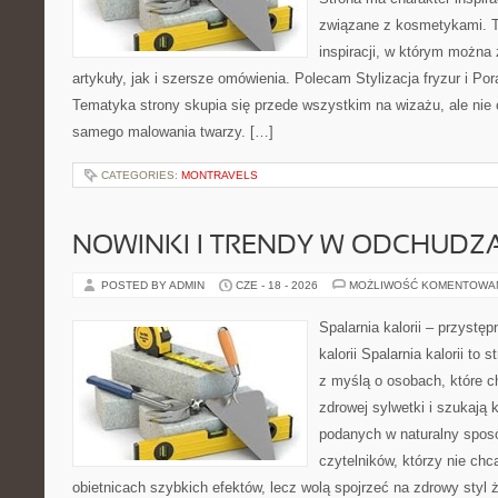
związane z kosmetykami. T
inspiracji, w którym można
artykuły, jak i szersze omówienia. Polecam Stylizacja fryzur i Pora
Tematyka strony skupia się przede wszystkim na wizażu, ale nie 
samego malowania twarzy. […]
CATEGORIES:
MONTRAVELS
NOWINKI I TRENDY W ODCHUDZ
POSTED BY ADMIN
CZE - 18 - 2026
MOŻLIWOŚĆ KOMENTOWA
Spalarnia kalorii – przystę
kalorii Spalarnia kalorii to
z myślą o osobach, które 
zdrowej sylwetki i szukają 
podanych w naturalny sposó
czytelników, którzy nie chc
obietnicach szybkich efektów, lecz wolą spojrzeć na zdrowy styl 