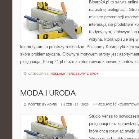
Bioarp24.pl to serwis online
naturalnej pielęgnacji. Str
miejsce prezentacji asortym
interesują się produktem k
tradycyjnym, ziołowym lub 
witryna, która wpisuje się 
kosmetykami o prostszym składzie. Polecamy Kosmetyki zero wa
skóra problematyczna. Głównym motywem strony jest asortyment 
pielęgnacją. Bioarp24.pl może zainteresować zarówno klientów in
CATEGORIES:
REKLAMY I BROSZURY Z EPOKI
MODA I URODA
POSTED BY ADMIN
CZE - 19 - 2026
MOŻLIWOŚĆ KOMENTOWA
Studio Veriss to nowoczes
pielęgnacji oraz sprawdzo
które chcą rozwijać swoje 
Strona ma charakter inspira