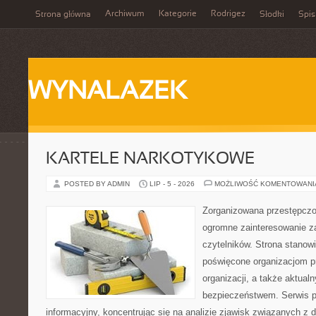
Archiwum
Kategorie
Rodrigez
Strona główna
Słodki
Spis
WYNALAZEK
KARTELE NARKOTYKOWE
POSTED BY ADMIN
LIP - 5 - 2026
MOŻLIWOŚĆ KOMENTOWAN
Zorganizowana przestępczoś
ogromne zainteresowanie za
czytelników. Strona stanow
poświęcone organizacjom p
organizacji, a także aktu
bezpieczeństwem. Serwis p
informacyjny, koncentrując się na analizie zjawisk związanych z d