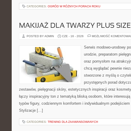
CATEGORIES:
OGRÓD W RÓŻNYCH PORACH ROKU
MAKIJAŻ DLA TWARZY PLUS SIZE
POSTED BY ADMIN
CZE - 16 - 2026
MOŻLIWOŚĆ KOMENTOWA
Serwis modowo-urodowy po
urodzie, preparatom pielęg
oraz pomysłom na atrakcyjn
chcą wyglądać pewnie nieza
stworzone z myślą o czytel
przystępnych porad dotyc
zestawów, pielęgnacji skóry, estetycznych inspiracji oraz kosme
łączy inspiracyjny ton z tematyką bliską osobom, które interesują
typów figury, codziennym komfortem i indywidualnym podejściem
Stylizacje […]
CATEGORIES:
TRENING DLA ZAAWANSOWANYCH