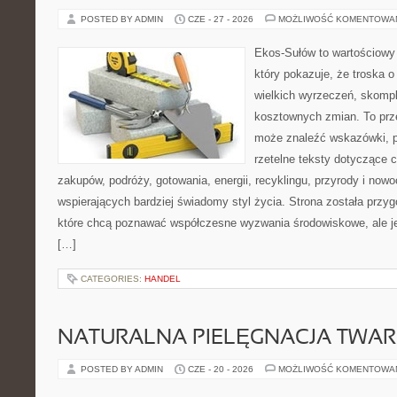
POSTED BY ADMIN
CZE - 27 - 2026
MOŻLIWOŚĆ KOMENTOWA
Ekos-Sułów to wartościowy 
który pokazuje, że troska 
wielkich wyrzeczeń, skompl
kosztownych zmian. To prze
może znaleźć wskazówki, p
rzetelne teksty dotyczące
zakupów, podróży, gotowania, energii, recyklingu, przyrody i no
wspierających bardziej świadomy styl życia. Strona została przy
które chcą poznawać współczesne wyzwania środowiskowe, ale je
[…]
CATEGORIES:
HANDEL
NATURALNA PIELĘGNACJA TWAR
POSTED BY ADMIN
CZE - 20 - 2026
MOŻLIWOŚĆ KOMENTOWA