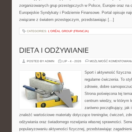
zorganizowanych grup przestępczych w Polsce, Europie oraz na 
Europejskie Syndykaty i Podziemie Finansowe. Portal opisuje na
związane z światem przestępczym, przedstawiając […]
CATEGORIES:
L'ORÉAL GROUP (FRANCJA)
DIETA I ODŻYWIANIE
POSTED BY ADMIN
LIP - 4 - 2026
MOŻLIWOŚĆ KOMENTOWAN
Sport i aktywność fizyczna 
regularne ćwiczenia. To sty
zdrowie, dobre samopoczuci
Strona poświęcona tej tem
centrum wiedzy, w którym k
zarówno początkujący, jak
znaleźć wartościowe materiały dotyczące treningów, ćwiczeń, zdr
odżywiania oraz świadomego rozwijania własnej sprawności. Serwi
popularyzowaniu aktywności fizycznej, przedstawiając zagadnien