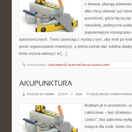
z drewna, planują stawiani
albo chcą odnowić już istni
przestrzeń, gdzie łączą się
naturalnej, praktyczne pode
popularniejsze rozwiązania
autonomicznych. Treści powstają z myślą o tym, aby krok po kro
przez organizowanie inwestycji, a jednocześnie dać solidną dawkę 
które można wdrożyć w […]
CATEGORIES:
ODPORNOŚĆ BUDYNKÓW NA KATAKLIZMY
AKUPUNKTURA
POSTED BY ADMIN
STY - 7 - 2026
MOŻLIWOŚĆ KOMENTOWAN
Bodbam.pl to przestrzeń, w 
całościowo – bez dzielenia 
części”, bez patrzenia wył
miejsce dla osób, które chc