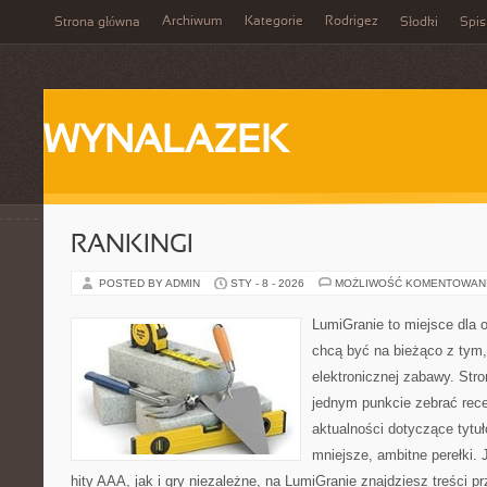
Archiwum
Kategorie
Rodrigez
Strona główna
Słodki
Spis
WYNALAZEK
RANKINGI
POSTED BY ADMIN
STY - 8 - 2026
MOŻLIWOŚĆ KOMENTOWAN
LumiGranie to miejsce dla o
chcą być na bieżąco z tym, 
elektronicznej zabawy. Stro
jednym punkcie zebrać rece
aktualności dotyczące tytuł
mniejsze, ambitne perełki. 
hity AAA, jak i gry niezależne, na LumiGranie znajdziesz treści 