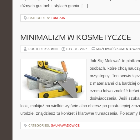
różnych gustach i stylach grania. […]
CATEGORIES:
TUNEZJA
MINIMALIZM W KOSMETYCZCE
POSTED BY ADMIN
STY - 8 - 2026
MOŻLIWOŚĆ KOMENTOWAN
Jak Się Malować to platfor
osobach, które chcą naucz
przystępny. Ten serwis łącz
z materiałami dla bardziej 
czemu łatwo znaleźć treśc
doświadczenia. Jeśli szuk
look, makijaż na wielkie wyjście albo chcesz po prostu lepiej zroz
urodzie, znajdziesz tu konkret i klarowne tłumaczenia. Polecamy I
CATEGORIES:
SAUNAWADOWICE