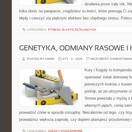
działania przez cały rok. N
kilka donic na parapecie, znajdziesz tu treści, które pomogą Ci 
błędy i cieszyć się pięknym efektem bez zbędnego stresu. Poleca
CATEGORIES:
FITNESS DLA POCZĄTKUJĄCYCH
GENETYKA, ODMIANY RASOWE I
POSTED BY ADMIN
STY - 4 - 2026
MOŻLIWOŚĆ KOMENTOWAN
Kury i Koguty to kompendiu
opanować świat domowej ho
pierwszych kroków z kuram
piskląt, aż po utrzymanie s
Strona powstała z myślą o 
własnych jajach, cenią sam
prowadzić chów w sposób rozsądny. Niezależnie od tego, czy trz
prowadzisz większą zagrodę, czy dopiero planujesz przydomowy k
CATEGORIES:
SZKOŁY PODSTAWOWE