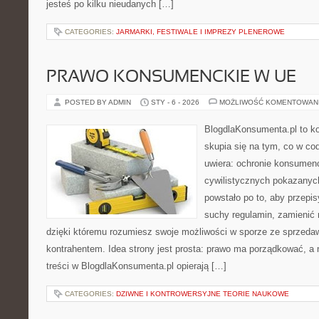
jesteś po kilku nieudanych […]
CATEGORIES:
JARMARKI, FESTIWALE I IMPREZY PLENEROWE
PRAWO KONSUMENCKIE W UE
POSTED BY ADMIN
STY - 6 - 2026
MOŻLIWOŚĆ KOMENTOWAN
BlogdlaKonsumenta.pl to kon
skupia się na tym, co w co
uwiera: ochronie konsumenc
cywilistycznych pokazanych
powstało po to, aby przepis
suchy regulamin, zamienić n
dzięki któremu rozumiesz swoje możliwości w sporze ze sprzedaw
kontrahentem. Idea strony jest prosta: prawo ma porządkować, a 
treści w BlogdlaKonsumenta.pl opierają […]
CATEGORIES:
DZIWNE I KONTROWERSYJNE TEORIE NAUKOWE