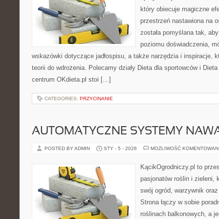
który obiecuje magiczne efe
przestrzeń nastawiona na o
została pomyślana tak, aby
poziomu doświadczenia, mó
wskazówki dotyczące jadłospisu, a także narzędzia i inspiracje, 
teorii do wdrożenia. Polecamy działy Dieta dla sportowców i Diet
centrum OKdieta.pl stoi […]
CATEGORIES:
PRZYCINANIE
AUTOMATYCZNE SYSTEMY NAWA
POSTED BY ADMIN
STY - 5 - 2026
MOŻLIWOŚĆ KOMENTOWAN
KącikOgrodniczy.pl to prze
pasjonatów roślin i zieleni,
swój ogród, warzywnik ora
Strona łączy w sobie porad
roślinach balkonowych, a je