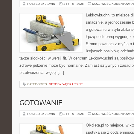
POSTED BY ADMIN
STY - 5 - 2026
MOŻLIWOŚĆ KOMENTOWAN
Lekkowkuchni to miejsce dl
smacznie, a jednocześnie b
o gotowaniu w stylu zbilan
łączą codzienną wygodę z 
Strona powstała z myślą o 
lżejszych posiłków, odchud
także słodkości w wersji fit. W centrum Lekkowkuchni są posiłko
zdrowe jedzenie może być normalne. Zamiast sztywnych zasad po
przetworzenia, więcej […]
CATEGORIES:
METODY WĘDKARSKIE
GOTOWANIE
POSTED BY ADMIN
STY - 5 - 2026
MOŻLIWOŚĆ KOMENTOWAN
OKdieta.pl to miejsce, w k
spotyka się z codziennością