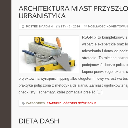
ARCHITEKTURA MIAST PRZYSZŁOŚ
URBANISTYKA
POSTED BY ADMIN
STY - 6 - 2026
MOŻLIWOŚĆ KOMENTOWAN
RSGN.pl to kompleksowy se
wsparcie eksperckie oraz l
mieszkania i domy od pod
strategie. To miejsce stwor
podejmować dobrze policzon
kupnie pierwszego lokum, cz
projektów na wynajem, flipping albo długoterminowy wzrost wart
praktyka połączona z metodyką działania. Zamiast ogólników znaj
checklisty i schematy, które pomagają przejść […]
CATEGORIES:
STADNINY I OŚRODKI JEŹDZIECKIE
DIETA DASH