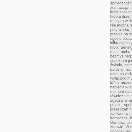
społeczności
zostawiają 
kolei spokoj
krótka drzem
muzyką w tle
Nie można te
przy biurku,
przepis na s
ogólne poczu
kilka głębs
krótki treni
minut ruchu 
bezmyślnego
aspektem je
światło, nat
bardziej, ni
czas posiedz
wyłączyć mu
której może
napięcia w ci
moment rese
również umie
zgadzamy si
projekt, spo
przestrzeń n
zarówno w pr
konieczne, 
Odmowa to n
zdrowie. W 
odpoczynek s