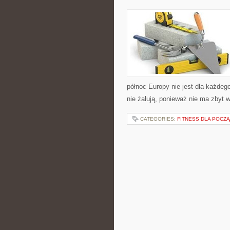
północ Europy nie jest dla każdeg
nie żałują, ponieważ nie ma zbyt w
CATEGORIES:
FITNESS DLA POCZ