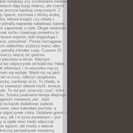
ton serialowy czy scrollowanie mediów
owych dają iluzję relaksu, ale często
nas jeszcze bardziej zmęczonych. Z
ny spacer, rozmowa z bliską osobą,
ka, lektura książki czy chwila z
 potrafią naprawdę naładować baterie.
ż zapominać o ciele. Długie siedzenie
 brak ruchu i świeżego powietrza to
ztywne mięśnie, bóle kręgosłupa i
cie „zamulenia”. Proste rozciąganie,
zych oddechów, szybszy marsz albo
ng potrafią zdziałać cuda. Czasem 15
znaczy więcej niż godzina
 patrzenia w ekran. Ważnym
st też odpoczynek od bodźców. Hałas,
łok informacji – to wszystko męczy
ż nam się wydaje. Warto raz na jakiś
ieć w ciszy, odłożyć urządzenia,
zykę, zamknąć oczy. To chwila, w
my zauważyć własne myśli, emocje,
ele. To nie jest „stracony czas”, tylko
tu. Sztuka zwalniania tempa obejmuje
jętność mówienia „nie”. Jeśli
ę na każde dodatkowe zadanie,
tkanie, nasz kalendarz puchnie, a
a odpoczynek znika. Ustalanie granic –
acy, jak i w życiu prywatnym – jest
by w ogóle mieć kiedy odpocząć.
ie egoizm, ale troska o własne
dłuższej perspektywie świadomy