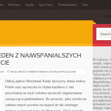
rie
Rodrigez
Powytagujesz
Tagi
Słodki
Spis Treści
SUB
 JEDEN Z NAJWSPANIALSZYCH
W kulturze, 
CIE
medal, odpoc
Jeśli mówis
pojawia się 
JAPONIA,
2025
MOŻLIWOŚĆ KOMENTOWANIA
ZOSTAŁA WYŁĄCZONA
Tymczasem w
CZYLI
JEDEN
najlepszą in
Z
Odkryj piękno Wrocławia! Kiedy słyszymy słowa stolica
długofalową
NAJWSPANIALSZYCH
KRAJÓW
odpoczynku 
Polski oraz wycieczka to chyba każdemu z nas
NA
pauzę za str
ŚWIECIE
przychodzą na myśl szkolne wycieczki organizowane
zrozumienie,
można obcią
zazwyczaj w podstawówce. Bo przecież, jaka szkoła nie
porządkować
doświadczen
zabiera swych uczniów na wyjazd do tak istotnego
dlatego naj
miejsca w naszym kraju jak Warszawa. Choć wyjazdy