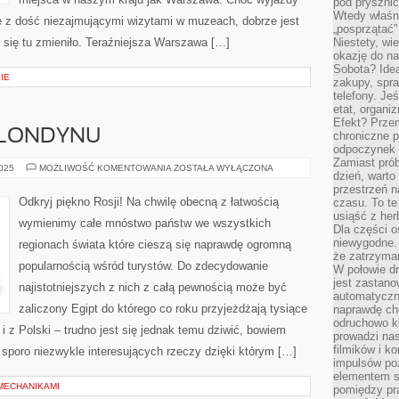
pod pryszni
Wtedy właśn
ię z dość niezajmującymi wizytami w muzeach, dobrze jest
„posprzątać”
 się tu zmieniło. Teraźniejsza Warszawa […]
Niestety, wi
okazję do na
Sobota? Ide
IE
zakupy, spr
telefony. Je
etat, organi
Efekt? Przem
 LONDYNU
chroniczne 
odpoczynek 
Zamiast pró
ODKRYJ
2025
MOŻLIWOŚĆ KOMENTOWANIA
ZOSTAŁA WYŁĄCZONA
dzień, warto
PIĘKNO
LONDYNU
przestrzeń 
Odkryj piękno Rosji! Na chwilę obecną z łatwością
czasu. To te
usiąść z her
wymienimy całe mnóstwo państw we wszystkich
Dla części o
niewygodne. 
regionach świata które cieszą się naprawdę ogromną
że zatrzyma
popularnością wśród turystów. Do zdecydowanie
W połowie dr
jest zastano
najistotniejszych z nich z całą pewnością może być
automatyczn
zaliczony Egipt do którego co roku przyjeżdżają tysiące
naprawdę ch
odruchowo 
 i z Polski – trudno jest się jednak temu dziwić, bowiem
prowadzi na
filmików i 
sporo niezwykle interesujących rzeczy dzięki którym […]
impulsów po
elementem sz
 MECHANIKAMI
pomiędzy pr