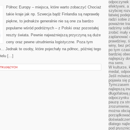
odpoczynek s
BAŁKANÓW
efektywni, a
Północ Europy – miejsca, które warto zobaczyć Chociaż
szybciej roz
takie kraje jak np. Szwecja bądź Finlandia są naprawdę
łatwiej pode
radzi sobie 
piękne, to jednakże generalnie nie są one za bardzo
poważnie tra
popularne wśród podróżnych – z Polski oraz pozostałej
radzimy sob
zrobić mały 
reszty świata. Pewnie najważniejszą przyczyną są duże
zaplanować 
prawdziwy, 
ceny oraz pewne utrudnienia logistyczne. Poza tym
winy, bez pr
o… Jednak te osoby, które pojechały na północ, później tego
po tym czasi
bardziej obe
ielu […]
najlepszy d
ma sens.
W kulturze, 
ĄTKUJĄCYCH
medal, odpoc
Jeśli mówis
pojawia się 
Tymczasem w
najlepszą in
długofalową
odpoczynku 
pauzę za str
zrozumienie,
można obcią
porządkować
doświadczen
dlatego naj
pod pryszni