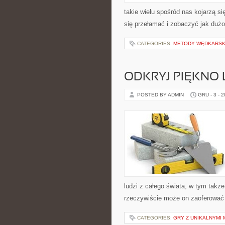
takie wielu spośród nas kojarzą s
się przełamać i zobaczyć jak dużo
CATEGORIES:
METODY WĘDKARSK
ODKRYJ PIĘKNO
POSTED BY ADMIN
GRU - 3 - 
ludzi z całego świata, w tym także
rzeczywiście może on zaoferować 
CATEGORIES:
GRY Z UNIKALNYMI