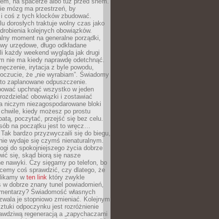
cem, na spacerze albo tuż przed snem.
ie mózg ma przestrzeń, by
 i coś z tych klocków zbudować.
elu dorosłych traktuje wolny czas jako
drobienia kolejnych obowiązków.
alny moment na generalne porządki,
awy urzędowe, długo odkładane
śli każdy weekend wygląda jak drugi
zm nie ma kiedy naprawdę odetchnąć.
ęczenie, irytacja z byle powodu,
poczucie, że „nie wyrabiam”. Świadomy
to zaplanowane odpuszczenie.
bować upchnąć wszystko w jeden
 rozdzielać obowiązki i zostawiać
na niczym niezagospodarowane bloki
 chwile, kiedy możesz po prostu
batą, poczytać, przejść się bez celu.
sób na początku jest to wręcz…
Tak bardzo przyzwyczaili się do biegu,
nie wydaje się czymś nienaturalnym.
ogi do spokojniejszego życia dobrze
wić się, skąd biorą się nasze
e nawyki. Czy sięgamy po telefon, bo
cemy coś sprawdzić, czy dlatego, że
klikamy w
ten link
który zwykle
s w dobrze znany tunel powiadomień,
komentarzy? Świadomość własnych
zwala je stopniowo zmieniać. Kolejnym
tuki odpoczynku jest rozróżnienie
awdziwą regeneracją a „zapychaczami