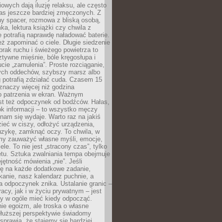
owych dają iluzję relaksu, ale często
nas jeszcze bardziej zmęczonych. Z
ny spacer, rozmowa z bliską osobą,
ka, lektura książki czy chwila z
 potrafią naprawdę naładować baterie.
ż zapominać o ciele. Długie siedzenie
 brak ruchu i świeżego powietrza to
ztywne mięśnie, bóle kręgosłupa i
cie „zamulenia”. Proste rozciąganie,
zych oddechów, szybszy marsz albo
ng potrafią zdziałać cuda. Czasem 15
znaczy więcej niż godzina
 patrzenia w ekran. Ważnym
st też odpoczynek od bodźców. Hałas,
łok informacji – to wszystko męczy
ż nam się wydaje. Warto raz na jakiś
ieć w ciszy, odłożyć urządzenia,
zykę, zamknąć oczy. To chwila, w
my zauważyć własne myśli, emocje,
ele. To nie jest „stracony czas”, tylko
tu. Sztuka zwalniania tempa obejmuje
jętność mówienia „nie”. Jeśli
ę na każde dodatkowe zadanie,
tkanie, nasz kalendarz puchnie, a
a odpoczynek znika. Ustalanie granic –
acy, jak i w życiu prywatnym – jest
by w ogóle mieć kiedy odpocząć.
ie egoizm, ale troska o własne
dłuższej perspektywie świadomy
prawia, że stajemy się bardziej