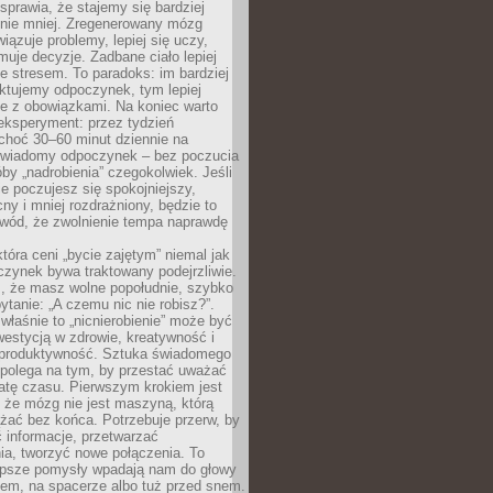
prawia, że stajemy się bardziej
 nie mniej. Zregenerowany mózg
wiązuje problemy, lepiej się uczy,
jmuje decyzje. Zadbane ciało lepiej
ze stresem. To paradoks: im bardziej
ktujemy odpoczynek, tym lepiej
ie z obowiązkami. Na koniec warto
eksperyment: przez tydzień
choć 30–60 minut dziennie na
świadomy odpoczynek – bez poczucia
óby „nadrobienia” czegokolwiek. Jeśli
e poczujesz się spokojniejszy,
cny i mniej rozdrażniony, będzie to
owód, że zwolnienie tempa naprawdę
która ceni „bycie zajętym” niemal jak
zynek bywa traktowany podejrzliwie.
z, że masz wolne popołudnie, szybko
pytanie: „A czemu nic nie robisz?”.
łaśnie to „nicnierobienie” może być
westycją w zdrowie, kreatywność i
 produktywność. Sztuka świadomego
polega na tym, by przestać uważać
atę czasu. Pierwszym krokiem jest
 że mózg nie jest maszyną, którą
żać bez końca. Potrzebuje przerw, by
 informacje, przetwarzać
ia, tworzyć nowe połączenia. To
lepsze pomysły wpadają nam do głowy
cem, na spacerze albo tuż przed snem.