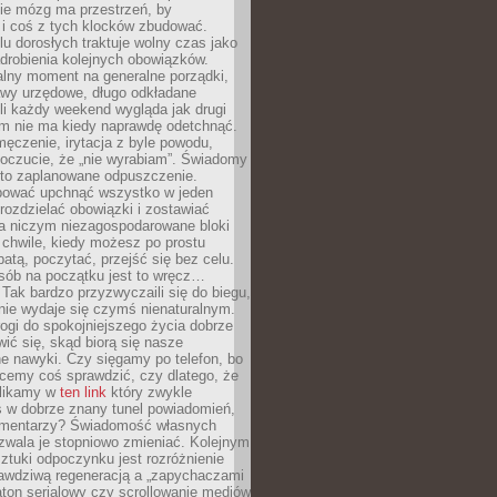
ie mózg ma przestrzeń, by
 i coś z tych klocków zbudować.
elu dorosłych traktuje wolny czas jako
drobienia kolejnych obowiązków.
alny moment na generalne porządki,
awy urzędowe, długo odkładane
śli każdy weekend wygląda jak drugi
zm nie ma kiedy naprawdę odetchnąć.
ęczenie, irytacja z byle powodu,
poczucie, że „nie wyrabiam”. Świadomy
to zaplanowane odpuszczenie.
bować upchnąć wszystko w jeden
 rozdzielać obowiązki i zostawiać
na niczym niezagospodarowane bloki
 chwile, kiedy możesz po prostu
batą, poczytać, przejść się bez celu.
sób na początku jest to wręcz…
Tak bardzo przyzwyczaili się do biegu,
nie wydaje się czymś nienaturalnym.
ogi do spokojniejszego życia dobrze
wić się, skąd biorą się nasze
e nawyki. Czy sięgamy po telefon, bo
cemy coś sprawdzić, czy dlatego, że
klikamy w
ten link
który zwykle
s w dobrze znany tunel powiadomień,
komentarzy? Świadomość własnych
zwala je stopniowo zmieniać. Kolejnym
tuki odpoczynku jest rozróżnienie
awdziwą regeneracją a „zapychaczami
ton serialowy czy scrollowanie mediów