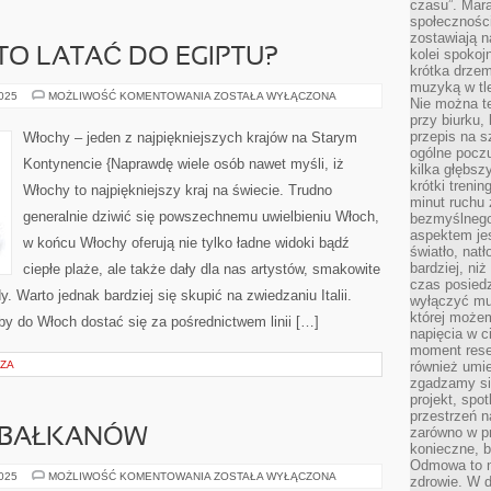
czasu”. Mara
społeczności
zostawiają 
O LATAĆ DO EGIPTU?
kolei spokoj
krótka drzem
muzyką w tle
CZY
2025
MOŻLIWOŚĆ KOMENTOWANIA
ZOSTAŁA WYŁĄCZONA
Nie można te
NADAL
przy biurku,
WARTO
LATAĆ
przepis na s
Włochy – jeden z najpiękniejszych krajów na Starym
DO
ogólne poczu
EGIPTU?
Kontynencie {Naprawdę wiele osób nawet myśli, iż
kilka głębs
krótki treni
Włochy to najpiękniejszy kraj na świecie. Trudno
minut ruchu 
generalnie dziwić się powszechnemu uwielbieniu Włoch,
bezmyślnego
aspektem je
w końcu Włochy oferują nie tylko ładne widoki bądź
światło, nat
bardziej, ni
ciepłe plaże, ale także dały dla nas artystów, smakowite
czas posiedz
 Warto jednak bardziej się skupić na zwiedzaniu Italii.
wyłączyć mu
której może
y do Włoch dostać się za pośrednictwem linii […]
napięcia w ci
moment rese
RZA
również umie
zgadzamy si
projekt, spo
przestrzeń n
zarówno w pr
 BAŁKANÓW
konieczne, 
Odmowa to n
POZNAJ
2025
MOŻLIWOŚĆ KOMENTOWANIA
ZOSTAŁA WYŁĄCZONA
zdrowie. W 
SKARBY