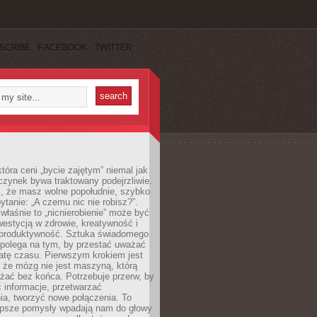
SCRIBE
FACEBOOK
TWITTER
która ceni „bycie zajętym” niemal jak
zynek bywa traktowany podejrzliwie.
z, że masz wolne popołudnie, szybko
pytanie: „A czemu nic nie robisz?”.
łaśnie to „nicnierobienie” może być
westycją w zdrowie, kreatywność i
 produktywność. Sztuka świadomego
polega na tym, by przestać uważać
atę czasu. Pierwszym krokiem jest
 że mózg nie jest maszyną, którą
żać bez końca. Potrzebuje przerw, by
 informacje, przetwarzać
ia, tworzyć nowe połączenia. To
lepsze pomysły wpadają nam do głowy