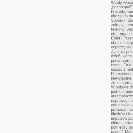
Wtedy właśn
„posprzątać”
Niestety, wi
okazję do na
Sobota? Ide
zakupy, spr
telefony. Je
etat, organi
Efekt? Przem
chroniczne 
odpoczynek 
Zamiast pró
dzień, warto
przestrzeń 
czasu. To te
usiąść z her
Dla części o
niewygodne. 
że zatrzyma
W połowie dr
jest zastano
automatyczn
naprawdę ch
odruchowo 
prowadzi na
filmików i 
impulsów po
elementem sz
pomiędzy pr
czasu”. Mara