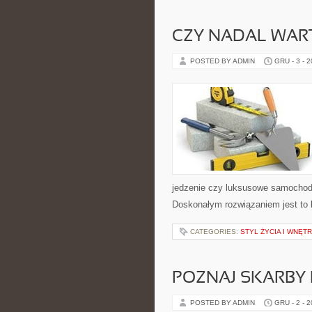
CZY NADAL WART
POSTED BY ADMIN
GRU - 3 - 
jedzenie czy luksusowe samochody.
Doskonałym rozwiązaniem jest to b
CATEGORIES:
STYL ŻYCIA I WNĘT
POZNAJ SKARBY
POSTED BY ADMIN
GRU - 2 - 