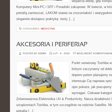
wsparcia wtedy, gdy kompute
Komputery Mini-PC i SFF i Poradniki zakupowe. W świecie, w kt
potrafią zamieszać, LAKOM stawia na zrozumiałość i wiarygodno
sloganów dostajesz praktykę: testy, […]
CATEGORIES:
MEDYCYNA
AKCESORIA I PERIFERIAP
POSTED BY ADMIN
LUT - 6 - 2026
MOŻLIWOŚĆ KOMENTOWAN
Punkt serwisowy Toshiba w
którym zaczynamy od dokład
dopiero potem planujemy na
interesuje Cię naprawa sprz
opis pokaże, jak pracujemy
wymagać. Ciekawe kategorie
Zrównoważona Elektronika i AI & Productivity. Nasza działalność 
urządzeniach Toshiba, w tym szczególnie na rodzinie Satellite.
potrafią […]