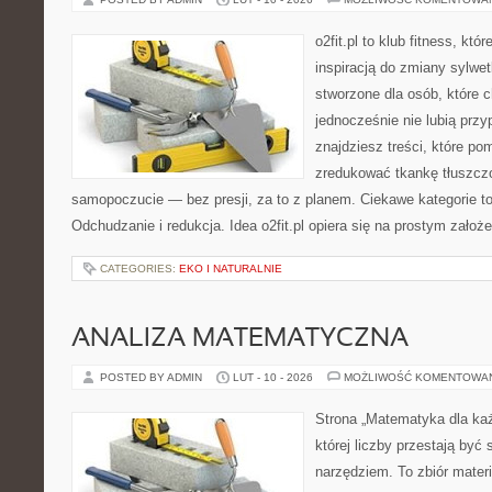
o2fit.pl to klub fitness, kt
inspiracją do zmiany sylwetk
stworzone dla osób, które 
jednocześnie nie lubią prz
znajdziesz treści, które po
zredukować tkankę tłuszcz
samopoczucie — bez presji, za to z planem. Ciekawe kategorie t
Odchudzanie i redukcja. Idea o2fit.pl opiera się na prostym założ
CATEGORIES:
EKO I NATURALNIE
ANALIZA MATEMATYCZNA
POSTED BY ADMIN
LUT - 10 - 2026
MOŻLIWOŚĆ KOMENTOWA
Strona „Matematyka dla każ
której liczby przestają być 
narzędziem. To zbiór materi