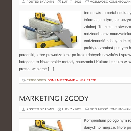
POSTED BY ADMIN
LUT - 7 - 2026
MOŻLIWOŚĆ KOMENTOWAN
ten serwis to portal edukac
informacje o tym, jak uczy
zdalnej. To miejsce stworz
rodzicach oraz nauczyciel
codzienność zdalnych lekcji.
praktyka zamiast pustych h
poradniki, które prowadzą krok po kroku dobrych nawyków i spra
kategorie to Nowatorskie metody nauczania i Kultura i sztuka w sz
prosta: wspierać […]
CATEGORIES:
DOM I MIESZKANIE – INSPIRACJE
MARKETING I ZGODY
POSTED BY ADMIN
LUT - 7 - 2026
MOŻLIWOŚĆ KOMENTOWAN
Kompendium po ogólnym ro
danych to miejsce, które p