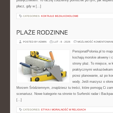
podręcznikiem. To raczej codzienny pomocnik po tym, jak wspiera
płacz, gdy w […]
CATEGORIES:
KOKTAJLE BEZALKOHOLOWE
PLAŻE RODZINNE
POSTED BY ADMIN
LUT - 8 - 2026
MOŻLIWOŚĆ KOMENTOWAN
PensjonatPolonia.pl to mapa
kochają morskie akweny i 
strony plaż. To miejsce, w 
praktycznymi wskazówkami 
przez planowanie, aż po ko
wody. Jeśli marzysz o sło
Morzem Śródziemnym, znajdziesz tu treści, które pomogą Ci za
scenariusz. Nowe kategorie na stronie to Surferski radar i Backp
[…]
CATEGORIES:
ETYKA I MORALNOŚĆ W RELIGIACH