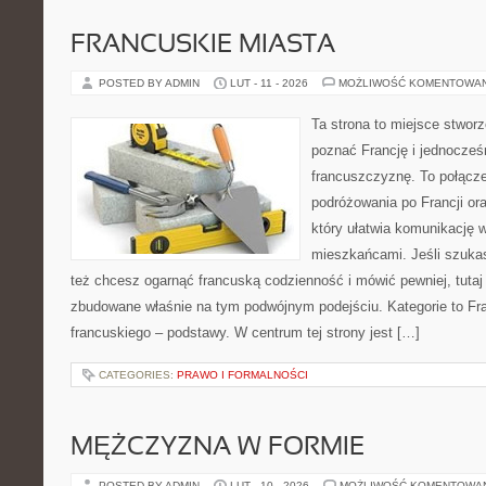
FRANCUSKIE MIASTA
POSTED BY ADMIN
LUT - 11 - 2026
MOŻLIWOŚĆ KOMENTOWA
Ta strona to miejsce stworz
poznać Francję i jednocześ
francuszczyznę. To połącz
podróżowania po Francji or
który ułatwia komunikację
mieszkańcami. Jeśli szuka
też chcesz ogarnąć francuską codzienność i mówić pewniej, tutaj
zbudowane właśnie na tym podwójnym podejściu. Kategorie to Fra
francuskiego – podstawy. W centrum tej strony jest […]
CATEGORIES:
PRAWO I FORMALNOŚCI
MĘŻCZYZNA W FORMIE
POSTED BY ADMIN
LUT - 10 - 2026
MOŻLIWOŚĆ KOMENTOWA