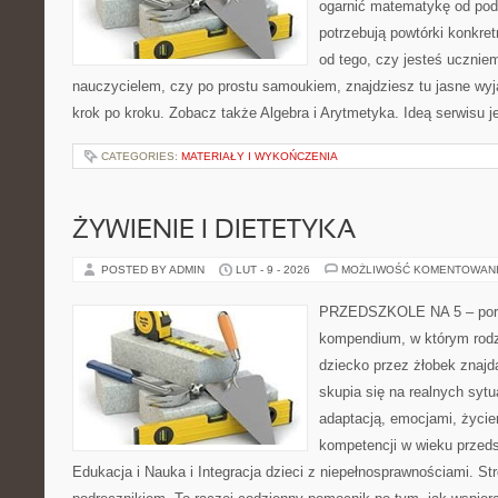
ogarnić matematykę od pods
potrzebują powtórki konkre
od tego, czy jesteś ucznie
nauczycielem, czy po prostu samoukiem, znajdziesz tu jasne wyj
krok po kroku. Zobacz także Algebra i Arytmetyka. Ideą serwisu j
CATEGORIES:
MATERIAŁY I WYKOŃCZENIA
ŻYWIENIE I DIETETYKA
POSTED BY ADMIN
LUT - 9 - 2026
MOŻLIWOŚĆ KOMENTOWAN
PRZEDSZKOLE NA 5 – portal
kompendium, w którym rodz
dziecko przez żłobek znajdą
skupia się na realnych syt
adaptacją, emocjami, życi
kompetencji w wieku prze
Edukacja i Nauka i Integracja dzieci z niepełnosprawnościami. St