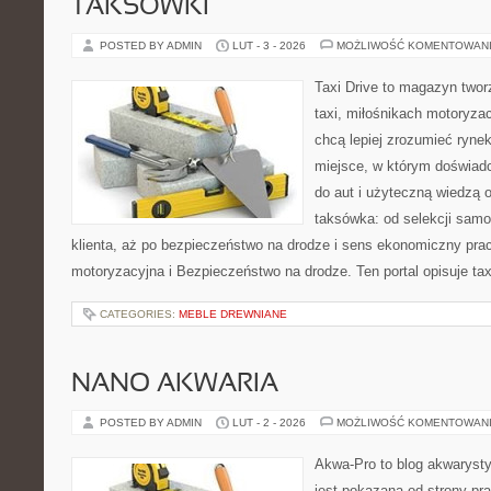
TAKSÓWKI
POSTED BY ADMIN
LUT - 3 - 2026
MOŻLIWOŚĆ KOMENTOWAN
Taxi Drive to magazyn twor
taxi, miłośnikach motoryzac
chcą lepiej zrozumieć ryne
miejsce, w którym doświadc
do aut i użyteczną wiedzą 
taksówka: od selekcji sam
klienta, aż po bezpieczeństwo na drodze i sens ekonomiczny pra
motoryzacyjna i Bezpieczeństwo na drodze. Ten portal opisuje tax
CATEGORIES:
MEBLE DREWNIANE
NANO AKWARIA
POSTED BY ADMIN
LUT - 2 - 2026
MOŻLIWOŚĆ KOMENTOWAN
Akwa-Pro to blog akwaryst
jest pokazana od strony pra