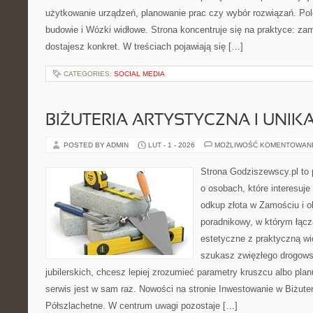
użytkowanie urządzeń, planowanie prac czy wybór rozwiązań. P
budowie i Wózki widłowe. Strona koncentruje się na praktyce: za
dostajesz konkret. W treściach pojawiają się […]
CATEGORIES:
SOCIAL MEDIA
BIŻUTERIA ARTYSTYCZNA I UNI
POSTED BY ADMIN
LUT - 1 - 2026
MOŻLIWOŚĆ KOMENTOWAN
Strona Godziszewscy.pl to 
o osobach, które interesuje 
odkup złota w Zamościu i o
poradnikowy, w którym łącz
estetyczne z praktyczną w
szukasz zwięzłego drogow
jubilerskich, chcesz lepiej zrozumieć parametry kruszcu albo planu
serwis jest w sam raz. Nowości na stronie Inwestowanie w Biżuter
Półszlachetne. W centrum uwagi pozostaje […]