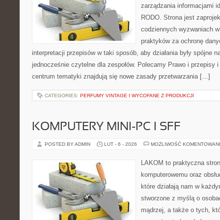
zarządzania informacjami i
RODO. Strona jest zaproje
codziennych wyzwaniach w 
praktyków za ochronę danyc
interpretacji przepisów w taki sposób, aby działania były spójne n
jednocześnie czytelne dla zespołów. Polecamy Prawo i przepisy i
centrum tematyki znajdują się nowe zasady przetwarzania […]
CATEGORIES:
PERFUMY VINTAGE I WYCOFANE Z PRODUKCJI
KOMPUTERY MINI-PC I SFF
POSTED BY ADMIN
LUT - 6 - 2026
MOŻLIWOŚĆ KOMENTOWAN
LAKOM to praktyczna stron
komputerowemu oraz obsłud
które działają nam w każdy
stworzone z myślą o osoba
mądrzej, a także o tych, kt