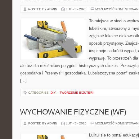
POSTED BY ADMIN
LUT - 5 - 2026
MOŻLIWOŚĆ KOMENTOWAN
To miejsce w sieci o wędro
lubelskim, stworzony z myśl
zgłębiać lokalne ciekawost
sposób przystępny. Znajdzi
inspiracje na krótki wypad,
wyprawę. To przestrzeń dla 
ale też dla miłośników przygód i historycznych uliczek. Przeczyta
gospodarka i Przemysł i gospodarka. Lubelszczyzna potrafi zaska
[…]
CATEGORIES:
DIY – TWORZENIE BIŻUTERII
WYCHOWANIE FIZYCZNE (WF)
POSTED BY ADMIN
LUT - 5 - 2026
MOŻLIWOŚĆ KOMENTOWAN
Lulitulisie to portal edukac