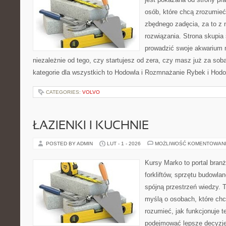
osób, które chcą zrozumie
zbędnego zadęcia, za to z 
rozwiązania. Strona skupia
prowadzić swoje akwarium r
niezależnie od tego, czy startujesz od zera, czy masz już za so
kategorie dla wszystkich to Hodowla i Rozmnażanie Rybek i Hod
CATEGORIES:
VOLVO
ŁAZIENKI I KUCHNIE
POSTED BY ADMIN
LUT - 1 - 2026
MOŻLIWOŚĆ KOMENTOWAN
Kursy Marko to portal branż
forkliftów, sprzętu budowla
spójną przestrzeń wiedzy. 
myślą o osobach, które chc
rozumieć, jak funkcjonuje te
podejmować lepsze decyzje