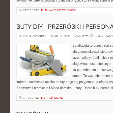
świadomie. Strona powstała z myślą o tych, którzy wolą ścieżki 
CATEGORIES:
PYTANIA OD CZYTELNIKÓW
BUTY DIY – PRZERÓBKI I PERSON
POSTED BY ADMIN
LUT - 3 - 2026
MOŻLIWOŚĆ KOMENTOWAN
Spadlabuta to przestrzeń st
chcą zaopiekować się o sw
przemyślany. Jeśli lubisz e
długowieczność ulubionych 
co potrzebne do konserwac
stanie. To wszechstronne p
któremu codzienna opieka o buty staje się przyjemna, a efekty wid
Szewstwo i rzemiosło i Moda damska – buty. Dobre buty potrafi sł
CATEGORIES:
DIETA I ŻYWIENIE