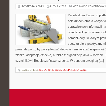
POSTED BY ADMIN
LUT - 1 - 2026
MOŻLIWOŚĆ KOMENTOWAN
Przedszkole Kubuś to plat
opiekunach oraz o wszystki
sprawdzonych informacji n
przedszkolnych i opieki żło
poradnikowy, w którym prak
spotyka się z praktycznym
powstała po to, by porządkować decyzje i zmniejszać niepewno
żłobka, adaptacją dziecka, a także z organizacją dnia w rodzinie
czytelników i Bezpieczeństwo dziecka. W centrum uwagi są […]
CATEGORIES:
ŻEGLARSKIE WYDARZENIA KULTURALNE