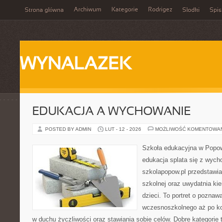
Archiwum
Kategorie
Rodrigez
Strona główna
Słodki
Spis
WYNALAZEK
EDUKACJA A WYCHOWANIE
POSTED BY ADMIN
LUT - 12 - 2026
MOŻLIWOŚĆ KOMENTOWA
Szkoła edukacyjna w Popow
edukacja splata się z wyc
szkolapopow.pl przedstawi
szkolnej oraz uwydatnia ki
dzieci. To portret o poznaw
wczesnoszkolnego aż po ko
w duchu życzliwości oraz stawiania sobie celów. Dobre kategorie 