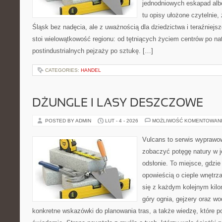
jednodniowych eskapad albo
tu opisy ułożone czytelnie,
Śląsk bez nadęcia, ale z uważnością dla dziedzictwa i teraźniejs
stoi wielowątkowość regionu: od tętniących życiem centrów po nat
postindustrialnych pejzaży po sztukę. […]
CATEGORIES:
HANDEL
DŻUNGLE I LASY DESZCZOWE
POSTED BY ADMIN
LUT - 4 - 2026
MOŻLIWOŚĆ KOMENTOWAN
Vulcans to serwis wyprawow
zobaczyć potęgę natury w jej
odsłonie. To miejsce, gdzie
opowieścią o cieple wnętrza
się z każdym kolejnym kilo
góry ognia, gejzery oraz wo
konkretne wskazówki do planowania tras, a także wiedzę, które 