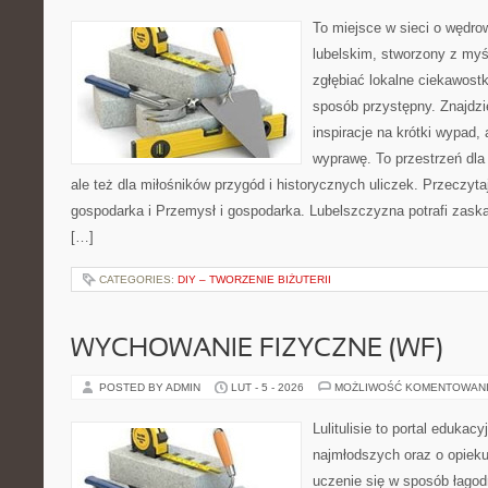
To miejsce w sieci o wędro
lubelskim, stworzony z myśl
zgłębiać lokalne ciekawost
sposób przystępny. Znajdzi
inspiracje na krótki wypad,
wyprawę. To przestrzeń dla 
ale też dla miłośników przygód i historycznych uliczek. Przeczyta
gospodarka i Przemysł i gospodarka. Lubelszczyzna potrafi zaska
[…]
CATEGORIES:
DIY – TWORZENIE BIŻUTERII
WYCHOWANIE FIZYCZNE (WF)
POSTED BY ADMIN
LUT - 5 - 2026
MOŻLIWOŚĆ KOMENTOWAN
Lulitulisie to portal edukac
najmłodszych oraz o opieku
uczenie się w sposób łagod