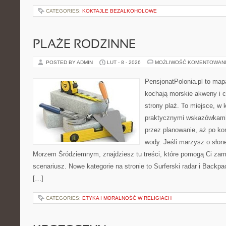
CATEGORIES:
KOKTAJLE BEZALKOHOLOWE
PLAŻE RODZINNE
POSTED BY ADMIN
LUT - 8 - 2026
MOŻLIWOŚĆ KOMENTOWAN
PensjonatPolonia.pl to mapa
kochają morskie akweny i 
strony plaż. To miejsce, w 
praktycznymi wskazówkami 
przez planowanie, aż po ko
wody. Jeśli marzysz o sło
Morzem Śródziemnym, znajdziesz tu treści, które pomogą Ci za
scenariusz. Nowe kategorie na stronie to Surferski radar i Backp
[…]
CATEGORIES:
ETYKA I MORALNOŚĆ W RELIGIACH