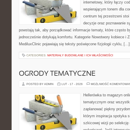
internetowy, który łączy c
wspierającym tonem dla co
centrum tej przestrzeni sto
decyzje oraz poznawanie s
powstają tak, aby porządkować informacje tematy, które często 
jednocześnie dotykają komfortu. Kategorie Nowotwory kobiece i Z
MediluxClinic pojawiają się teksty poświęcone fizjologii cyklu, […]
CATEGORIES:
MATERIAŁY BUDOWLANE I ICH WŁAŚCIWOŚCI
OGRODY TEMATYCZNE
POSTED BY ADMIN
LUT - 17 - 2026
MOŻLIWOŚĆ KOMENTOWA
Hellerówka to magazyn onl
tematycznym oraz wszystk
zaplanować piękny przydom
którym inspiracja spotyka s
szkicowej wizji po selekcję
wykończeń. Jeśli interesuje