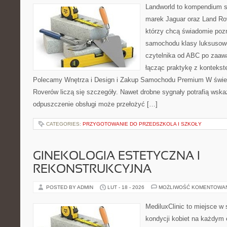
Landworld to kompendium s
marek Jaguar oraz Land Rov
którzy chcą świadomie poz
samochodu klasy luksusowe
czytelnika od ABC po zaaw
łącząc praktykę z kontekste
Polecamy Wnętrza i Design i Zakup Samochodu Premium W świeci
Roverów liczą się szczegóły. Nawet drobne sygnały potrafią wska
odpuszczenie obsługi może przełożyć […]
CATEGORIES:
PRZYGOTOWANIE DO PRZEDSZKOLA I SZKOŁY
GINEKOLOGIA ESTETYCZNA I
REKONSTRUKCYJNA
POSTED BY ADMIN
LUT - 18 - 2026
MOŻLIWOŚĆ KOMENTOWA
MediluxClinic to miejsce w 
kondycji kobiet na każdym e