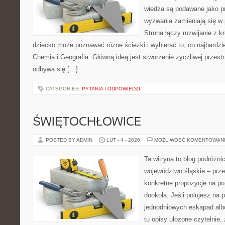
wiedza są podawane jako p
wyzwania zamieniają się w
Strona łączy rozwijanie z 
dziecko może poznawać różne ścieżki i wybierać to, co najbardz
Chemia i Geografia. Główną ideą jest stworzenie życzliwej przestr
odbywa się […]
CATEGORIES:
PYTANIA I ODPOWIEDZI
ŚWIĘTOCHŁOWICE
POSTED BY ADMIN
LUT - 4 - 2026
MOŻLIWOŚĆ KOMENTOWAN
Ta witryna to blog podróżn
województwo śląskie – prze
konkretne propozycje na po
dookoła. Jeśli polujesz na
jednodniowych eskapad albo
tu opisy ułożone czytelnie,