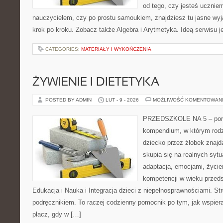
od tego, czy jesteś ucznie
nauczycielem, czy po prostu samoukiem, znajdziesz tu jasne wyj
krok po kroku. Zobacz także Algebra i Arytmetyka. Ideą serwisu j
CATEGORIES:
MATERIAŁY I WYKOŃCZENIA
ŻYWIENIE I DIETETYKA
POSTED BY ADMIN
LUT - 9 - 2026
MOŻLIWOŚĆ KOMENTOWAN
PRZEDSZKOLE NA 5 – portal
kompendium, w którym rodz
dziecko przez żłobek znajdą
skupia się na realnych syt
adaptacją, emocjami, życi
kompetencji w wieku prze
Edukacja i Nauka i Integracja dzieci z niepełnosprawnościami. St
podręcznikiem. To raczej codzienny pomocnik po tym, jak wspiera
płacz, gdy w […]