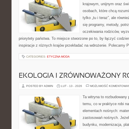
krajowym, unijnym oraz św
osobach, które chcą rozumie
tylko „tu i teraz”, ale równ
się programy, metody, potrz
oczekiwania rodziców, wyz
priorytety państwa. To miejsce stworzone po to, by łączyć codzie
inspiracje z różnych krajów przekładać na wdrożenie. Polecamy Pr
CATEGORIES:
ETYCZNA MODA
EKOLOGIA I ZRÓWNOWAŻONY R
POSTED BY ADMIN
LUT - 13 - 2026
MOŻLIWOŚĆ KOMENTOWA
Ta witryna to rozbudowany 
temu, co w praktyce robi n
elementach nośnych: mater
zastosowań nośnych. Jeżeli
budynku, modernizacja, pla