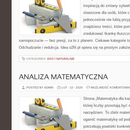
inspiracją do zmiany sylwetk
stworzone dla osób, które 
jednocześnie nie lubią prz
znajdziesz treści, które po
zredukować tkankę tłuszcz
samopoczucie — bez presji, za to z planem. Ciekawe kategorie t
Odchudzanie i redukcja. Idea o2fit.pl opiera się na prostym założ
CATEGORIES:
EKO I NATURALNIE
ANALIZA MATEMATYCZNA
POSTED BY ADMIN
LUT - 10 - 2026
MOŻLIWOŚĆ KOMENTOWA
Strona „Matematyka dla każ
której liczby przestają być 
narzędziem. To zbiór materi
ogarnić matematykę od pods
potrzebują powtórki konkre