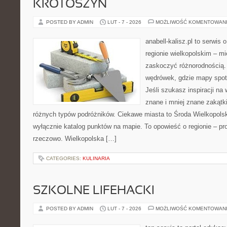
KROTOSZYN
POSTED BY ADMIN
LUT - 7 - 2026
MOŻLIWOŚĆ KOMENTOWAN
anabell-kalisz.pl to serwis
regionie wielkopolskim – mie
zaskoczyć różnorodnością. 
wędrówek, gdzie mapy spot
Jeśli szukasz inspiracji n
znane i mniej znane zakątki
różnych typów podróżników. Ciekawe miasta to Środa Wielkopolska
wyłącznie katalog punktów na mapie. To opowieść o regionie – pr
rzeczowo. Wielkopolska […]
CATEGORIES:
KULINARIA
SZKOLNE LIFEHACKI
POSTED BY ADMIN
LUT - 7 - 2026
MOŻLIWOŚĆ KOMENTOWAN