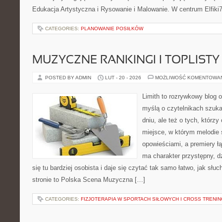
Edukacja Artystyczna i Rysowanie i Malowanie. W centrum Elfiki7
CATEGORIES:
PLANOWANIE POSIŁKÓW
MUZYCZNE RANKINGI I TOPLISTY
POSTED BY ADMIN
LUT - 20 - 2026
MOŻLIWOŚĆ KOMENTOWA
Limith to rozrywkowy blog 
myślą o czytelnikach szuk
dniu, ale też o tych, którz
miejsce, w którym melodie 
opowieściami, a premiery ł
ma charakter przystępny, 
się tu bardziej osobista i daje się czytać tak samo łatwo, jak słu
stronie to Polska Scena Muzyczna […]
CATEGORIES:
FIZJOTERAPIA W SPORTACH SIŁOWYCH I CROSS TRENI