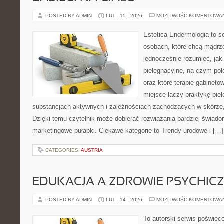
POSTED BY ADMIN
LUT - 15 - 2026
MOŻLIWOŚĆ KOMENTOWA
Estetica Endermologia to s
osobach, które chcą mądrze
jednocześnie rozumieć, jak 
pielęgnacyjne, na czym po
oraz które terapie gabineto
miejsce łączy praktykę pie
substancjach aktywnych i zależnościach zachodzących w skórze,
Dzięki temu czytelnik może dobierać rozwiązania bardziej świado
marketingowe pułapki. Ciekawe kategorie to Trendy urodowe i […]
CATEGORIES:
AUSTRIA
EDUKACJA A ZDROWIE PSYCHIC
POSTED BY ADMIN
LUT - 14 - 2026
MOŻLIWOŚĆ KOMENTOWA
To autorski serwis poświęc