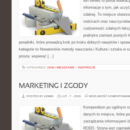
ten serwis to portal edukac
informacje o tym, jak uczy
zdalnej. To miejsce stworz
rodzicach oraz nauczyciel
codzienność zdalnych lekcji.
praktyka zamiast pustych h
poradniki, które prowadzą krok po kroku dobrych nawyków i spra
kategorie to Nowatorskie metody nauczania i Kultura i sztuka w sz
prosta: wspierać […]
CATEGORIES:
DOM I MIESZKANIE – INSPIRACJE
MARKETING I ZGODY
POSTED BY ADMIN
LUT - 7 - 2026
MOŻLIWOŚĆ KOMENTOWAN
Kompendium po ogólnym ro
danych to miejsce, które p
zarządzania informacjami i
RODO. Strona jest zaproje