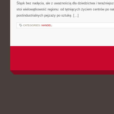
Śląsk bez nadęcia, ale z uważnością dla dziedzictwa i teraźniejs
stoi wielowątkowość regionu: od tętniących życiem centrów po nat
postindustrialnych pejzaży po sztukę. […]
CATEGORIES:
HANDEL