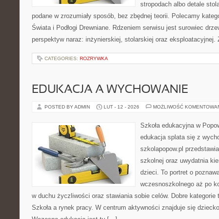
stropodach albo detale stol
podane w zrozumiały sposób, bez zbędnej teorii. Polecamy katego
Świata i Podłogi Drewniane. Rdzeniem serwisu jest surowiec drze
perspektyw naraz: inżynierskiej, stolarskiej oraz eksploatacyjnej.
CATEGORIES:
ROZRYWKA
EDUKACJA A WYCHOWANIE
POSTED BY ADMIN
LUT - 12 - 2026
MOŻLIWOŚĆ KOMENTOWA
Szkoła edukacyjna w Popow
edukacja splata się z wyc
szkolapopow.pl przedstawi
szkolnej oraz uwydatnia ki
dzieci. To portret o poznaw
wczesnoszkolnego aż po ko
w duchu życzliwości oraz stawiania sobie celów. Dobre kategorie 
Szkoła a rynek pracy. W centrum aktywności znajduje się dziecko