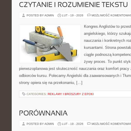
CZYTANIE I ROZUMIENIE TEKSTU
POSTED BY ADMIN
LUT - 19 - 2026
MOŻLIWOŚĆ KOMENTOWA
Kongres Anglistów to przest
angielskiego, którzy szuka
nauczania i konkretnych ro
kursantami. Strona powstał
ciągle podnoszą kompetencj
żywy proces. To punkt styku
pierwszoplanowa jest skuteczność nauczania oraz komfort pracy 
odbiorców kursu. Polecamy Angielski dla zaawansowanych i Tłumac
strony opiera się na przekonaniu, […]
CATEGORIES:
REKLAMY I BROSZURY Z EPOKI
PORÓWNANIA
POSTED BY ADMIN
LUT - 19 - 2026
MOŻLIWOŚĆ KOMENTOWA