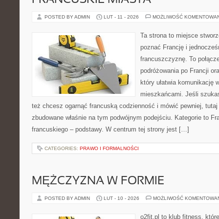
FRANCUSKIE MIASTA
POSTED BY ADMIN
LUT - 11 - 2026
MOŻLIWOŚĆ KOMENTOWA
Ta strona to miejsce stworz
poznać Francję i jednocześ
francuszczyznę. To połącz
podróżowania po Francji or
który ułatwia komunikację
mieszkańcami. Jeśli szuka
też chcesz ogarnąć francuską codzienność i mówić pewniej, tutaj
zbudowane właśnie na tym podwójnym podejściu. Kategorie to Fra
francuskiego – podstawy. W centrum tej strony jest […]
CATEGORIES:
PRAWO I FORMALNOŚCI
MĘŻCZYZNA W FORMIE
POSTED BY ADMIN
LUT - 10 - 2026
MOŻLIWOŚĆ KOMENTOWA
o2fit.pl to klub fitness, kt