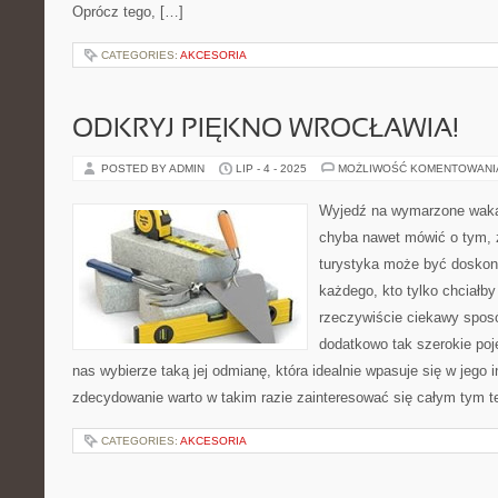
Oprócz tego, […]
CATEGORIES:
AKCESORIA
ODKRYJ PIĘKNO WROCŁAWIA!
POSTED BY ADMIN
LIP - 4 - 2025
MOŻLIWOŚĆ KOMENTOWAN
Wyjedź na wymarzone waka
chyba nawet mówić o tym, 
turystyka może być doskona
każdego, kto tylko chciałb
rzeczywiście ciekawy sposó
dodatkowo tak szerokie poj
nas wybierze taką jej odmianę, która idealnie wpasuje się w jego 
zdecydowanie warto w takim razie zainteresować się całym tym 
CATEGORIES:
AKCESORIA