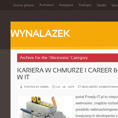
Archiwum
Kategorie
Rodrigez
Strona główna
Słodki
Spis
WYNALAZEK
Archive for the ‘Akcesoria’ Category
KARIERA W CHMURZE I CAREER &
W IT
POSTED BY ADMIN
LIS - 18 - 2025
MOŻLIWOŚĆ KOMENTOWAN
portal Porady-IT.pl to miej
webmaster, znajdzie rozbu
poradniki webmasteringowe 
kreatywnych developerów st