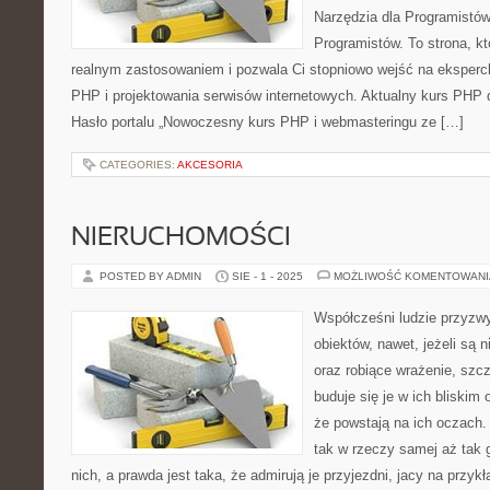
Narzędzia dla Programistów
Programistów. To strona, kt
realnym zastosowaniem i pozwala Ci stopniowo wejść na eksperc
PHP i projektowania serwisów internetowych. Aktualny kurs PHP 
Hasło portalu „Nowoczesny kurs PHP i webmasteringu ze […]
CATEGORIES:
AKCESORIA
NIERUCHOMOŚCI
POSTED BY ADMIN
SIE - 1 - 2025
MOŻLIWOŚĆ KOMENTOWAN
Współcześni ludzie przyzwyc
obiektów, nawet, jeżeli są
oraz robiące wrażenie, szcz
buduje się je w ich bliskim
że powstają na ich oczach.
tak w rzeczy samej aż tak 
nich, a prawda jest taka, że admirują je przyjezdni, jacy na przykł