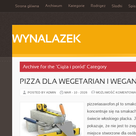
Archiwum
Kategorie
Rodrigez
Strona główna
Słodki
Spis
WYNALAZEK
Archive for the ‘Ciąża i poród’ Category
PIZZA DLA WEGETARIAN I WEGA
POSTED BY ADMIN
MAR - 10 - 2026
MOŻLIWOŚĆ KOMENTOWA
pizzeriasaxofon.pl to smakow
koncentruje się na smakach 
świecie włoskiego placka. 
pokazuje, że nie jest to zw
miejsce stworzone dla osó