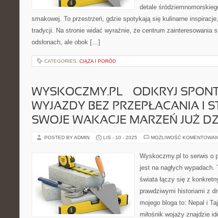
detale śródziemnomorskieg
smakowej. To przestrzeń, gdzie spotykają się kulinarne inspiracje
tradycji. Na stronie widać wyraźnie, że centrum zainteresowania s
odsłonach, ale obok […]
CATEGORIES:
CIĄŻA I PORÓD
WYSKOCZMY.PL – ODKRYJ SPON
WYJAZDY BEZ PRZEPŁACANIA I S
SWOJE WAKACJE MARZEŃ JUŻ DZ
POSTED BY ADMIN
LIS - 10 - 2025
MOŻLIWOŚĆ KOMENTOWAN
Wyskoczmy.pl to serwis o 
jest na nagłych wypadach. 
świata łączy się z konkret
prawdziwymi historiami z dr
mojego bloga to: Nepal i Taj
miłośnik wojaży znajdzie id