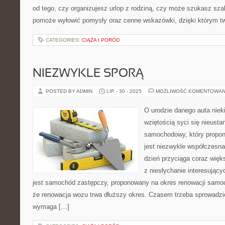
od tego, czy organizujesz urlop z rodziną, czy może szukasz sza
pomoże wyłowić pomysły oraz cenne wskazówki, dzięki którym tw
CATEGORIES:
CIĄŻA I PORÓD
NIEZWYKLE SPORĄ
POSTED BY ADMIN
LIP - 30 - 2025
MOŻLIWOŚĆ KOMENTOWAN
O urodzie danego auta niek
wziętością syci się nieusta
samochodowy, który proponu
jest niezwykle współczesna 
dzień przyciąga coraz więk
z niesłychanie interesujący
jest samochód zastępczy, proponowany na okres renowacji samoc
że renowacja wozu trwa dłuższy okres. Czasem trzeba sprowadzić
wymaga […]