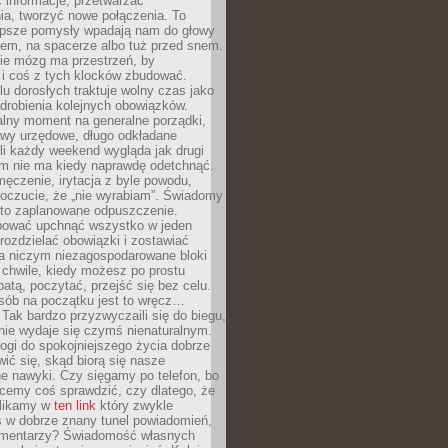
 informacje, przetwarzać
ia, tworzyć nowe połączenia. To
lepsze pomysły wpadają nam do głowy
cem, na spacerze albo tuż przed snem.
ie mózg ma przestrzeń, by
 i coś z tych klocków zbudować.
elu dorosłych traktuje wolny czas jako
drobienia kolejnych obowiązków.
alny moment na generalne porządki,
awy urzędowe, długo odkładane
śli każdy weekend wygląda jak drugi
zm nie ma kiedy naprawdę odetchnąć.
ęczenie, irytacja z byle powodu,
poczucie, że „nie wyrabiam”. Świadomy
to zaplanowane odpuszczenie.
bować upchnąć wszystko w jeden
 rozdzielać obowiązki i zostawiać
na niczym niezagospodarowane bloki
 chwile, kiedy możesz po prostu
batą, poczytać, przejść się bez celu.
sób na początku jest to wręcz…
Tak bardzo przyzwyczaili się do biegu,
nie wydaje się czymś nienaturalnym.
ogi do spokojniejszego życia dobrze
wić się, skąd biorą się nasze
e nawyki. Czy sięgamy po telefon, bo
cemy coś sprawdzić, czy dlatego, że
klikamy w
ten link
który zwykle
s w dobrze znany tunel powiadomień,
komentarzy? Świadomość własnych