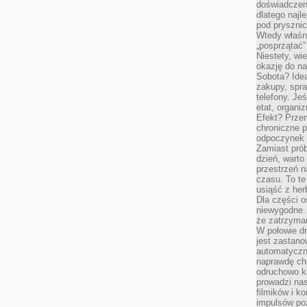
doświadczen
dlatego naj
pod pryszni
Wtedy właśn
„posprzątać”
Niestety, wi
okazję do na
Sobota? Ide
zakupy, spr
telefony. Je
etat, organi
Efekt? Przem
chroniczne 
odpoczynek 
Zamiast pró
dzień, warto
przestrzeń 
czasu. To te
usiąść z her
Dla części o
niewygodne. 
że zatrzyma
W połowie dr
jest zastano
automatyczn
naprawdę ch
odruchowo 
prowadzi na
filmików i 
impulsów po