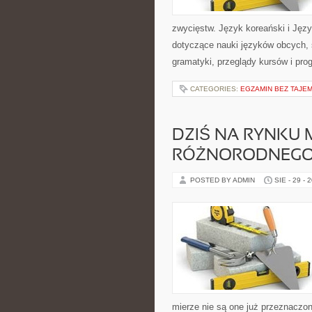
zwycięstw. Język koreański i Języ
dotyczące nauki języków obcych,
gramatyki, przeglądy kursów i pro
CATEGORIES:
EGZAMIN BEZ TAJEM
DZIŚ NA RYNKU
RÓŻNORODNEG
POSTED BY ADMIN
SIE - 29 - 
mierze nie są one już przeznaczon