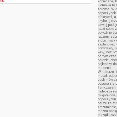
NIC
konieczne, 
Odmowa to n
zdrowie. W 
odpoczynek s
efektywni, a
szybciej roz
łatwiej pode
radzi sobie 
poważnie tra
radzimy sob
zrobić mały 
zaplanować 
prawdziwy, 
winy, bez pr
po tym czasi
bardziej obe
najlepszy d
ma sens.
W kulturze, 
medal, odpoc
Jeśli mówis
pojawia się 
Tymczasem w
najlepszą in
długofalową
odpoczynku 
pauzę za str
zrozumienie,
można obcią
porządkować