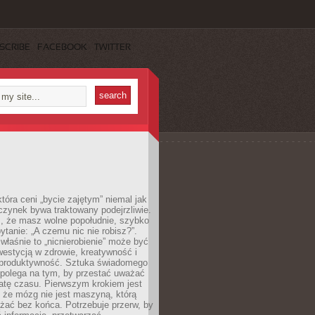
SCRIBE
FACEBOOK
TWITTER
która ceni „bycie zajętym” niemal jak
zynek bywa traktowany podejrzliwie.
z, że masz wolne popołudnie, szybko
pytanie: „A czemu nic nie robisz?”.
łaśnie to „nicnierobienie” może być
westycją w zdrowie, kreatywność i
 produktywność. Sztuka świadomego
polega na tym, by przestać uważać
atę czasu. Pierwszym krokiem jest
 że mózg nie jest maszyną, którą
żać bez końca. Potrzebuje przerw, by