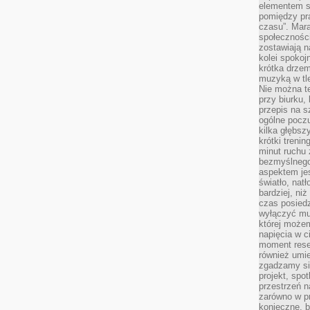
elementem sz
pomiędzy pr
czasu”. Mara
społeczności
zostawiają 
kolei spokoj
krótka drzem
muzyką w tle
Nie można te
przy biurku,
przepis na s
ogólne poczu
kilka głębs
krótki treni
minut ruchu 
bezmyślnego
aspektem je
światło, nat
bardziej, ni
czas posiedz
wyłączyć mu
której może
napięcia w ci
moment rese
również umie
zgadzamy si
projekt, spo
przestrzeń n
zarówno w pr
konieczne, 