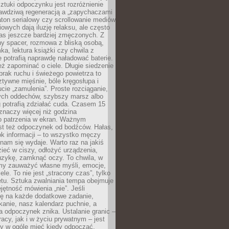
tuki odpoczynku jest rozróżnienie
awdziwą regeneracją a „zapychaczami
ton serialowy czy scrollowanie mediów
owych dają iluzję relaksu, ale często
nas jeszcze bardziej zmęczonych. Z
ny spacer, rozmowa z bliską osobą,
ka, lektura książki czy chwila z
 potrafią naprawdę naładować baterie.
ż zapominać o ciele. Długie siedzenie
 brak ruchu i świeżego powietrza to
ztywne mięśnie, bóle kręgosłupa i
cie „zamulenia”. Proste rozciąganie,
zych oddechów, szybszy marsz albo
ng potrafią zdziałać cuda. Czasem 15
znaczy więcej niż godzina
 patrzenia w ekran. Ważnym
st też odpoczynek od bodźców. Hałas,
łok informacji – to wszystko męczy
ż nam się wydaje. Warto raz na jakiś
ieć w ciszy, odłożyć urządzenia,
zykę, zamknąć oczy. To chwila, w
my zauważyć własne myśli, emocje,
ele. To nie jest „stracony czas”, tylko
tu. Sztuka zwalniania tempa obejmuje
jętność mówienia „nie”. Jeśli
ę na każde dodatkowe zadanie,
tkanie, nasz kalendarz puchnie, a
a odpoczynek znika. Ustalanie granic –
acy, jak i w życiu prywatnym – jest
by w ogóle mieć kiedy odpocząć.