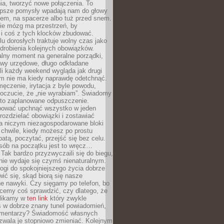
ia, tworzyć nowe połączenia. To
lepsze pomysły wpadają nam do głowy
cem, na spacerze albo tuż przed snem.
ie mózg ma przestrzeń, by
 i coś z tych klocków zbudować.
elu dorosłych traktuje wolny czas jako
drobienia kolejnych obowiązków.
alny moment na generalne porządki,
awy urzędowe, długo odkładane
śli każdy weekend wygląda jak drugi
zm nie ma kiedy naprawdę odetchnąć.
ęczenie, irytacja z byle powodu,
poczucie, że „nie wyrabiam”. Świadomy
to zaplanowane odpuszczenie.
bować upchnąć wszystko w jeden
 rozdzielać obowiązki i zostawiać
na niczym niezagospodarowane bloki
 chwile, kiedy możesz po prostu
batą, poczytać, przejść się bez celu.
sób na początku jest to wręcz…
Tak bardzo przyzwyczaili się do biegu,
nie wydaje się czymś nienaturalnym.
ogi do spokojniejszego życia dobrze
wić się, skąd biorą się nasze
e nawyki. Czy sięgamy po telefon, bo
cemy coś sprawdzić, czy dlatego, że
klikamy w
ten link
który zwykle
s w dobrze znany tunel powiadomień,
komentarzy? Świadomość własnych
zwala je stopniowo zmieniać. Kolejnym