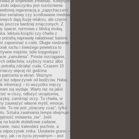
zwala je stopniowo zmieniać. Kolejnym
tuki odpoczynku jest rozróżnienie
awdziwą regeneracją a „zapychaczami
ton serialowy czy scrollowanie mediów
owych dają iluzję relaksu, ale często
nas jeszcze bardziej zmęczonych. Z
ny spacer, rozmowa z bliską osobą,
ka, lektura książki czy chwila z
 potrafią naprawdę naładować baterie.
ż zapominać o ciele. Długie siedzenie
 brak ruchu i świeżego powietrza to
ztywne mięśnie, bóle kręgosłupa i
cie „zamulenia”. Proste rozciąganie,
zych oddechów, szybszy marsz albo
ng potrafią zdziałać cuda. Czasem 15
znaczy więcej niż godzina
 patrzenia w ekran. Ważnym
st też odpoczynek od bodźców. Hałas,
łok informacji – to wszystko męczy
ż nam się wydaje. Warto raz na jakiś
ieć w ciszy, odłożyć urządzenia,
zykę, zamknąć oczy. To chwila, w
my zauważyć własne myśli, emocje,
ele. To nie jest „stracony czas”, tylko
tu. Sztuka zwalniania tempa obejmuje
jętność mówienia „nie”. Jeśli
ę na każde dodatkowe zadanie,
tkanie, nasz kalendarz puchnie, a
a odpoczynek znika. Ustalanie granic –
acy, jak i w życiu prywatnym – jest