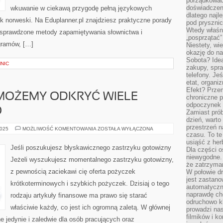
porządkować
doświadczen
wkuwanie w ciekawą przygodę pełną językowych
dlatego naj
k norweski. Na Eduplanner.pl znajdziesz praktyczne porady
pod pryszni
Wtedy właśn
 sprawdzone metody zapamiętywania słownictwa i
„posprzątać”
gramów, […]
Niestety, wi
okazję do na
Sobota? Ide
NIC
zakupy, spr
telefony. Je
etat, organi
Efekt? Przem
 MOŻEMY ODKRYĆ WIELE
chroniczne 
odpoczynek 
O
Zamiast pró
dzień, warto
przestrzeń 
DZIŚ
2025
MOŻLIWOŚĆ KOMENTOWANIA
ZOSTAŁA WYŁĄCZONA
NA
czasu. To te
RYNKU
usiąść z her
MOŻEMY
Jeśli poszukujesz błyskawicznego zastrzyku gotowizny
Dla części o
ODKRYĆ
WIELE
niewygodne. 
Jeżeli wyszukujesz momentalnego zastrzyku gotowizny,
RÓŻNORODNEGO
że zatrzyma
z pewnością zaciekawi cię oferta pożyczek
W połowie dr
jest zastano
krótkoterminowych i szybkich pożyczek. Dzisiaj o tego
automatyczn
naprawdę ch
rodzaju artykuły finansowe ma prawo się starać
odruchowo 
właściwie każdy, co jest ich ogromną zaletą. W głównej
prowadzi na
filmików i 
e jedynie i zaledwie dla osób pracujących oraz