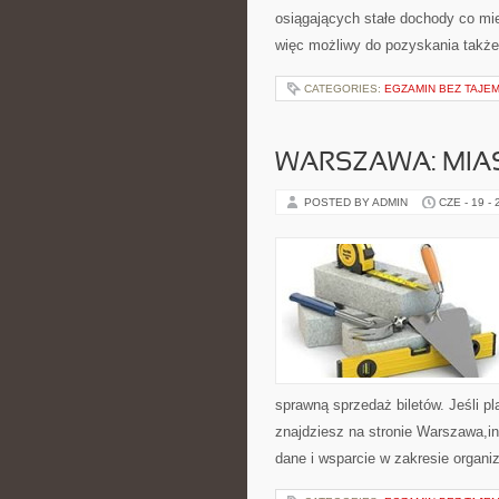
osiągających stałe dochody co mi
więc możliwy do pozyskania także
CATEGORIES:
EGZAMIN BEZ TAJEM
WARSZAWA: MIAS
POSTED BY ADMIN
CZE - 19 -
sprawną sprzedaż biletów. Jeśli p
znajdziesz na stronie Warszawa,in
dane i wsparcie w zakresie organi