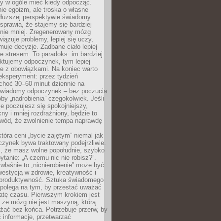
by w ogóle mieć kiedy odpocząć.
ie egoizm, ale troska o własne
dłuższej perspektywie świadomy
prawia, że stajemy się bardziej
 nie mniej. Zregenerowany mózg
wiązuje problemy, lepiej się uczy,
jmuje decyzje. Zadbane ciało lepiej
ze stresem. To paradoks: im bardziej
ktujemy odpoczynek, tym lepiej
ie z obowiązkami. Na koniec warto
eksperyment: przez tydzień
choć 30–60 minut dziennie na
świadomy odpoczynek – bez poczucia
óby „nadrobienia” czegokolwiek. Jeśli
e poczujesz się spokojniejszy,
cny i mniej rozdrażniony, będzie to
owód, że zwolnienie tempa naprawdę
która ceni „bycie zajętym” niemal jak
zynek bywa traktowany podejrzliwie.
z, że masz wolne popołudnie, szybko
pytanie: „A czemu nic nie robisz?”.
łaśnie to „nicnierobienie” może być
westycją w zdrowie, kreatywność i
 produktywność. Sztuka świadomego
polega na tym, by przestać uważać
atę czasu. Pierwszym krokiem jest
 że mózg nie jest maszyną, którą
żać bez końca. Potrzebuje przerw, by
 informacje, przetwarzać