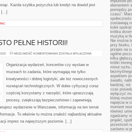
impulsów po
esiąc. Każda szybka pożyczka lub kredyt na dowód jest
elementem sz
pomiędzy pr
 […]
czasu”. Mara
społeczności
zostawiają 
NIC
kolei spokoj
krótka drzem
muzyką w tle
Nie można te
TO PEŁNE HISTORII!
przy biurku,
przepis na s
WARSZAWA:
ogólne poczu
 2025
MOŻLIWOŚĆ KOMENTOWANIA
ZOSTAŁA WYŁĄCZONA
MIASTO
kilka głębs
PEŁNE
krótki treni
HISTORII!
Organizacja wydarzeń, koncertów czy wystaw w
minut ruchu 
bezmyślnego
muzeach to zadania, które wymagają nie tylko
aspektem je
kreatywności i dobrej logistyki, ale też nowoczesnych
światło, nat
bardziej, ni
rozwiązań technologicznych. W dobie cyfryzacji coraz
czas posiedz
częściej korzystamy z narzędzi, które upraszczają
wyłączyć mu
której może
procesy, zwiększają bezpieczeństwo i zapewniają
napięcia w ci
moment rese
lanujesz wydarzenie w Warszawie, informację na ten temat
również umie
formacje. To właśnie tu można znaleźć najbardziej aktualne
zgadzamy si
projekt, spo
zacji imprez na najwyższym poziomie. […]
przestrzeń n
zarówno w pr