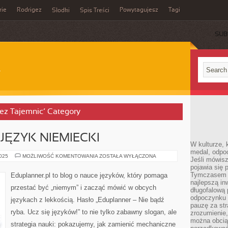
rie
Rodrigez
Powytagujesz
Tagi
Słodki
Spis Treści
SUB
Bez Tajemnic’ Category
 JĘZYK NIEMIECKI
W kulturze, 
medal, odpoc
JĘZYK
2025
MOŻLIWOŚĆ KOMENTOWANIA
ZOSTAŁA WYŁĄCZONA
Jeśli mówis
LITEWSKI
pojawia się 
I
JĘZYK
Tymczasem w
Eduplanner.pl to blog o nauce języków, który pomaga
NIEMIECKI
najlepszą in
przestać być „niemym” i zacząć mówić w obcych
długofalową
odpoczynku 
językach z lekkością. Hasło „Eduplanner – Nie bądź
pauzę za str
ryba. Ucz się języków!” to nie tylko zabawny slogan, ale
zrozumienie,
można obcią
strategia nauki: pokazujemy, jak zamienić mechaniczne