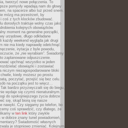
ia, tworzyć nowe połączenia. To
lepsze pomysły wpadają nam do głowy
cem, na spacerze albo tuż przed snem.
ie mózg ma przestrzeń, by
 i coś z tych klocków zbudować.
elu dorosłych traktuje wolny czas jako
drobienia kolejnych obowiązków.
alny moment na generalne porządki,
awy urzędowe, długo odkładane
śli każdy weekend wygląda jak drugi
zm nie ma kiedy naprawdę odetchnąć.
ęczenie, irytacja z byle powodu,
poczucie, że „nie wyrabiam”. Świadomy
to zaplanowane odpuszczenie.
bować upchnąć wszystko w jeden
 rozdzielać obowiązki i zostawiać
na niczym niezagospodarowane bloki
 chwile, kiedy możesz po prostu
batą, poczytać, przejść się bez celu.
sób na początku jest to wręcz…
Tak bardzo przyzwyczaili się do biegu,
nie wydaje się czymś nienaturalnym.
ogi do spokojniejszego życia dobrze
wić się, skąd biorą się nasze
e nawyki. Czy sięgamy po telefon, bo
cemy coś sprawdzić, czy dlatego, że
klikamy w
ten link
który zwykle
s w dobrze znany tunel powiadomień,
komentarzy? Świadomość własnych
zwala je stopniowo zmieniać. Kolejnym