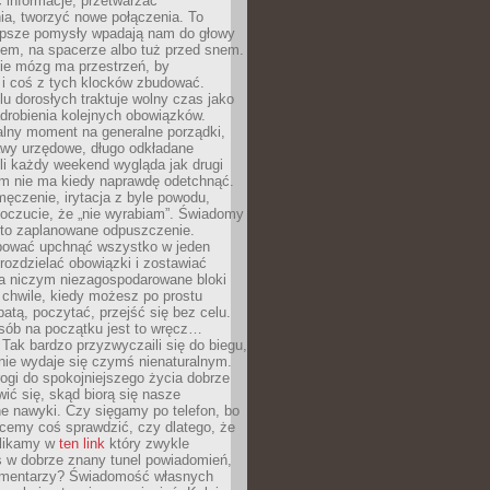
 informacje, przetwarzać
ia, tworzyć nowe połączenia. To
lepsze pomysły wpadają nam do głowy
cem, na spacerze albo tuż przed snem.
ie mózg ma przestrzeń, by
 i coś z tych klocków zbudować.
elu dorosłych traktuje wolny czas jako
drobienia kolejnych obowiązków.
alny moment na generalne porządki,
awy urzędowe, długo odkładane
śli każdy weekend wygląda jak drugi
zm nie ma kiedy naprawdę odetchnąć.
ęczenie, irytacja z byle powodu,
poczucie, że „nie wyrabiam”. Świadomy
to zaplanowane odpuszczenie.
bować upchnąć wszystko w jeden
 rozdzielać obowiązki i zostawiać
na niczym niezagospodarowane bloki
 chwile, kiedy możesz po prostu
batą, poczytać, przejść się bez celu.
sób na początku jest to wręcz…
Tak bardzo przyzwyczaili się do biegu,
nie wydaje się czymś nienaturalnym.
ogi do spokojniejszego życia dobrze
wić się, skąd biorą się nasze
e nawyki. Czy sięgamy po telefon, bo
cemy coś sprawdzić, czy dlatego, że
klikamy w
ten link
który zwykle
s w dobrze znany tunel powiadomień,
komentarzy? Świadomość własnych