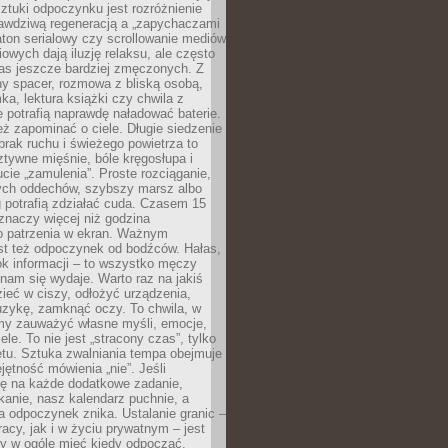
tuki odpoczynku jest rozróżnienie
awdziwą regeneracją a „zapychaczami
ton serialowy czy scrollowanie mediów
owych dają iluzję relaksu, ale często
nas jeszcze bardziej zmęczonych. Z
ny spacer, rozmowa z bliską osobą,
ka, lektura książki czy chwila z
 potrafią naprawdę naładować baterie.
ż zapominać o ciele. Długie siedzenie
 brak ruchu i świeżego powietrza to
ztywne mięśnie, bóle kręgosłupa i
cie „zamulenia”. Proste rozciąganie,
zych oddechów, szybszy marsz albo
ng potrafią zdziałać cuda. Czasem 15
znaczy więcej niż godzina
 patrzenia w ekran. Ważnym
st też odpoczynek od bodźców. Hałas,
łok informacji – to wszystko męczy
ż nam się wydaje. Warto raz na jakiś
ieć w ciszy, odłożyć urządzenia,
zykę, zamknąć oczy. To chwila, w
my zauważyć własne myśli, emocje,
ele. To nie jest „stracony czas”, tylko
tu. Sztuka zwalniania tempa obejmuje
jętność mówienia „nie”. Jeśli
ę na każde dodatkowe zadanie,
tkanie, nasz kalendarz puchnie, a
a odpoczynek znika. Ustalanie granic –
acy, jak i w życiu prywatnym – jest
by w ogóle mieć kiedy odpocząć.