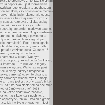
zwala je stopniowo zmieniać. Kolejnym
tuki odpoczynku jest rozróżnienie
awdziwą regeneracją a „zapychaczami
ton serialowy czy scrollowanie mediów
owych dają iluzję relaksu, ale często
nas jeszcze bardziej zmęczonych. Z
ny spacer, rozmowa z bliską osobą,
ka, lektura książki czy chwila z
 potrafią naprawdę naładować baterie.
ż zapominać o ciele. Długie siedzenie
 brak ruchu i świeżego powietrza to
ztywne mięśnie, bóle kręgosłupa i
cie „zamulenia”. Proste rozciąganie,
zych oddechów, szybszy marsz albo
ng potrafią zdziałać cuda. Czasem 15
znaczy więcej niż godzina
 patrzenia w ekran. Ważnym
st też odpoczynek od bodźców. Hałas,
łok informacji – to wszystko męczy
ż nam się wydaje. Warto raz na jakiś
ieć w ciszy, odłożyć urządzenia,
zykę, zamknąć oczy. To chwila, w
my zauważyć własne myśli, emocje,
ele. To nie jest „stracony czas”, tylko
tu. Sztuka zwalniania tempa obejmuje
jętność mówienia „nie”. Jeśli
ę na każde dodatkowe zadanie,
tkanie, nasz kalendarz puchnie, a
a odpoczynek znika. Ustalanie granic –
acy, jak i w życiu prywatnym – jest