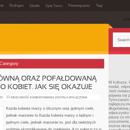
rie
Rodrigez
Powytagujesz
Tagi
Słodki
Spis Treści
SUB
 Category
RÓWNĄ ORAZ POFAŁDOWANĄ
W kulturze, 
 KOBIET. JAK SIĘ OKAZUJE
medal, odpoc
Jeśli mówis
pojawia się 
PROBLEM
025
MOŻLIWOŚĆ KOMENTOWANIA
ZOSTAŁA WYŁĄCZONA
Tymczasem w
Z
NIERÓWNĄ
najlepszą in
ORAZ
Każda kobieta marzy o ślicznym oraz jędrnym ciele,
długofalową
POFAŁDOWANĄ
odpoczynku 
CERĄ
jednak marzenie to Każda kobieta marzy o ładnym i
UD
pauzę za str
MA
zrozumienie,
jędrnym ciele, jednak marzenie to, jest dla niektórych
DUŻO
można obcią
KOBIET.
wybitnie skomplikowane do spełnienia. A to zwłaszcza w
JAK