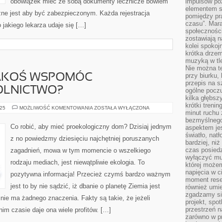
obowiązek mieć ze sobą dokumenty lecznicze bowiem
impulsów po
elementem sz
ażne jest aby być zabezpieczonym. Każda rejestracja
pomiędzy pr
czasu”. Mara
 jakiego lekarza udaje się […]
społeczności
zostawiają 
kolei spokoj
krótka drzem
muzyką w tle
Nie można te
przy biurku,
 JAKOŚ WSPOMÓC
przepis na s
OLNICTWO?
ogólne poczu
kilka głębs
krótki treni
CO
025
MOŻLIWOŚĆ KOMENTOWANIA
ZOSTAŁA WYŁĄCZONA
minut ruchu 
ROBIĆ,
ABY
bezmyślnego
JAKOŚ
Co robić, aby mieć proekologiczny dom? Dzisiaj jednym
aspektem je
WSPOMÓC
światło, nat
EKOLOGICZNE
z no powiedzmy dziesięciu najchętniej poruszanych
ROLNICTWO?
bardziej, ni
czas posiedz
zagadnień, mowa w tym momencie o wszelkiego
wyłączyć mu
rodzaju mediach, jest niewątpliwie ekologia. To
której może
napięcia w ci
pozytywna informacja! Przecież czymś bardzo ważnym
moment rese
jest to by nie sądzić, iż dbanie o planetę Ziemia jest
również umie
zgadzamy si
nie ma żadnego znaczenia. Fakty są takie, że jeżeli
projekt, spo
przestrzeń n
nim czasie daje ona wiele profitów. […]
zarówno w pr