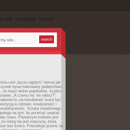
SCRIBE
FACEBOOK
TWITTER
która ceni „bycie zajętym” niemal jak
zynek bywa traktowany podejrzliwie.
z, że masz wolne popołudnie, szybko
pytanie: „A czemu nic nie robisz?”.
łaśnie to „nicnierobienie” może być
westycją w zdrowie, kreatywność i
 produktywność. Sztuka świadomego
polega na tym, by przestać uważać
atę czasu. Pierwszym krokiem jest
 że mózg nie jest maszyną, którą
żać bez końca. Potrzebuje przerw, by