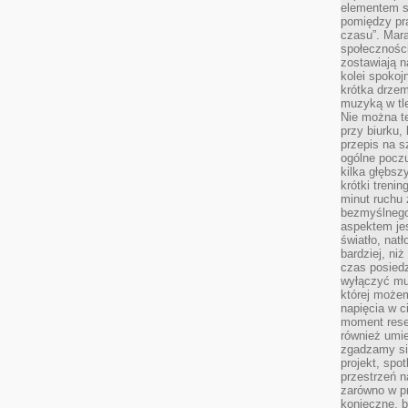
elementem sz
pomiędzy pr
czasu”. Mara
społeczności
zostawiają 
kolei spokoj
krótka drzem
muzyką w tle
Nie można te
przy biurku,
przepis na s
ogólne poczu
kilka głębs
krótki treni
minut ruchu 
bezmyślnego
aspektem je
światło, nat
bardziej, ni
czas posiedz
wyłączyć mu
której może
napięcia w ci
moment rese
również umie
zgadzamy si
projekt, spo
przestrzeń n
zarówno w pr
konieczne, 