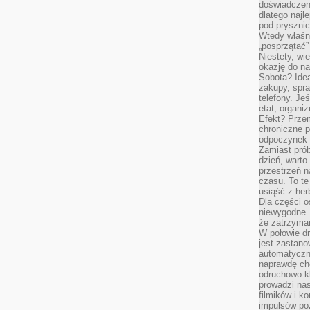
doświadczen
dlatego naj
pod pryszni
Wtedy właśn
„posprzątać”
Niestety, wi
okazję do na
Sobota? Ide
zakupy, spr
telefony. Je
etat, organi
Efekt? Przem
chroniczne 
odpoczynek 
Zamiast pró
dzień, warto
przestrzeń 
czasu. To te
usiąść z her
Dla części o
niewygodne. 
że zatrzyma
W połowie dr
jest zastano
automatyczn
naprawdę ch
odruchowo 
prowadzi na
filmików i 
impulsów po