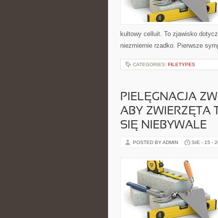
kultowy celluit. To zjawisko doty
niezmiernie rzadko. Pierwsze sy
CATEGORIES:
FILETYPES
PIELĘGNACJA Z
ABY ZWIERZĘTA T
SIĘ NIEBYWALE
POSTED BY ADMIN
SIE - 15 - 