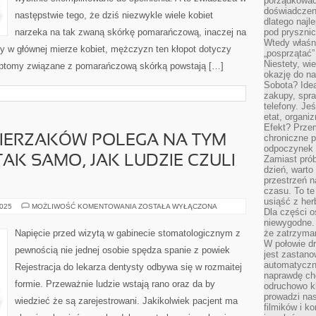
porządkować
SIĘ
doświadczen
OKAZUJE
następstwie tego, że dziś niezwykle wiele kobiet
dlatego naj
narzeka na tak zwaną skórkę pomarańczową, inaczej na
pod pryszni
Wtedy właśn
czy w głównej mierze kobiet, mężczyzn ten kłopot dotyczy
„posprzątać”
Niestety, wi
mptomy związane z pomarańczową skórką powstają […]
okazję do na
Sobota? Ide
zakupy, spr
telefony. Je
etat, organi
Efekt? Przem
chroniczne 
WIERZAKÓW POLEGA NA TYM
odpoczynek 
AK SAMO, JAK LUDZIE CZULI
Zamiast pró
dzień, warto
przestrzeń 
czasu. To te
usiąść z her
PIELĘGNACJA
2025
MOŻLIWOŚĆ KOMENTOWANIA
ZOSTAŁA WYŁĄCZONA
Dla części o
ZWIERZAKÓW
POLEGA
niewygodne. 
NA
Napięcie przed wizytą w gabinecie stomatologicznym z
że zatrzyma
TYM
W połowie dr
ABY
pewnością nie jednej osobie spędza spanie z powiek
ZWIERZĘTA
jest zastano
TAK
automatyczn
Rejestracja do lekarza dentysty odbywa się w rozmaitej
SAMO,
naprawdę ch
JAK
formie. Przeważnie ludzie wstają rano oraz da by
LUDZIE
odruchowo 
CZULI
prowadzi na
SIĘ
wiedzieć że są zarejestrowani. Jakikolwiek pacjent ma
filmików i 
NIEBYWALE