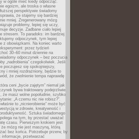
by w ogóle mieć kiedy odpocząć.
ie egoizm, ale troska o własne
dłuższej perspektywie świadomy
prawia, że stajemy się bardziej
 nie mniej. Zregenerowany mózg
wiązuje problemy, lepiej się uczy,
jmuje decyzje. Zadbane ciało lepiej
ze stresem. To paradoks: im bardziej
ktujemy odpoczynek, tym lepiej
ie z obowiązkami. Na koniec warto
eksperyment: przez tydzień
choć 30–60 minut dziennie na
świadomy odpoczynek – bez poczucia
óby „nadrobienia” czegokolwiek. Jeśli
e poczujesz się spokojniejszy,
cny i mniej rozdrażniony, będzie to
owód, że zwolnienie tempa naprawdę
która ceni „bycie zajętym” niemal jak
zynek bywa traktowany podejrzliwie.
z, że masz wolne popołudnie, szybko
pytanie: „A czemu nic nie robisz?”.
łaśnie to „nicnierobienie” może być
westycją w zdrowie, kreatywność i
 produktywność. Sztuka świadomego
polega na tym, by przestać uważać
atę czasu. Pierwszym krokiem jest
 że mózg nie jest maszyną, którą
żać bez końca. Potrzebuje przerw, by
 informacje, przetwarzać