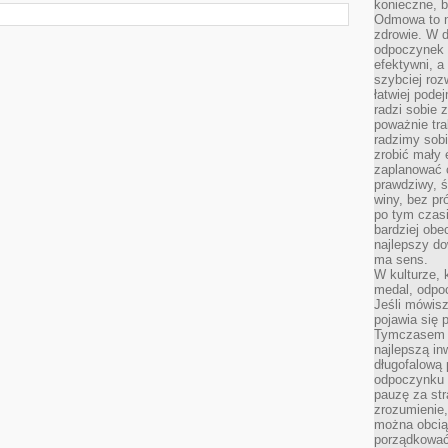
konieczne, 
Odmowa to n
zdrowie. W 
odpoczynek s
efektywni, a
szybciej roz
łatwiej pode
radzi sobie 
poważnie tra
radzimy sob
zrobić mały 
zaplanować 
prawdziwy, 
winy, bez pr
po tym czasi
bardziej obe
najlepszy d
ma sens.
W kulturze, 
medal, odpoc
Jeśli mówis
pojawia się 
Tymczasem w
najlepszą in
długofalową
odpoczynku 
pauzę za str
zrozumienie,
można obcią
porządkować