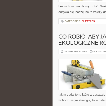
bez nich nic nie da się zrobić. W
odbywa się inaczej bo to zależy do
CATEGORIES:
FILETYPES
CO ROBIĆ, ABY
EKOLOGICZNE R
POSTED BY ADMIN
SIE - 4 - 2
takim zadaniem, które w zasadzie 
wchodzi w grę ekologia, to w ostat