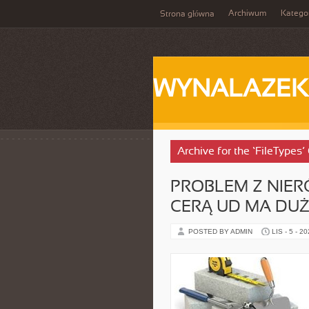
Archiwum
Katego
Strona główna
WYNALAZEK
Archive for the ‘FileTypes’
PROBLEM Z NIE
CERĄ UD MA DUŻO
POSTED BY ADMIN
LIS - 5 - 2