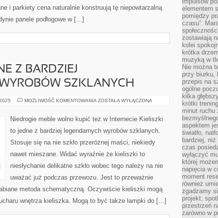
impulsów po
e i parkiety cena naturalnie konstruują tę niepowtarzalną
elementem sz
pomiędzy pr
jedynie panele podłogowe w […]
czasu”. Mara
społeczności
zostawiają 
kolei spokoj
krótka drzem
muzyką w tle
Nie można te
NE Z BARDZIEJ
przy biurku,
przepis na s
 WYROBÓW SZKLANYCH
ogólne poczu
kilka głębs
KIELISZKI
 2025
MOŻLIWOŚĆ KOMENTOWANIA
ZOSTAŁA WYŁĄCZONA
krótki treni
TO
minut ruchu 
JEDNE
Z
bezmyślnego
Niedrogie meble wolno kupić też w Internecie Kieliszki
BARDZIEJ
aspektem je
LEGENDARNYCH
to jedne z bardziej legendarnych wyrobów szklanych.
światło, nat
WYROBÓW
SZKLANYCH
bardziej, ni
Stosuje się na nie szkło przeróżnej maści, niekiedy
czas posiedz
nawet mieszane. Widać wyraźnie że kieliszki to
wyłączyć mu
której może
niesłychanie delikatne szkło wobec tego należy na nie
napięcia w ci
moment rese
uważać już podczas przewozu. Jest to przeważnie
również umie
rabiane metoda schematyczną. Oczywiście kieliszki mogą
zgadzamy si
projekt, spo
pucharu wnętrza kieliszka. Mogą to być także lampki do […]
przestrzeń n
zarówno w pr