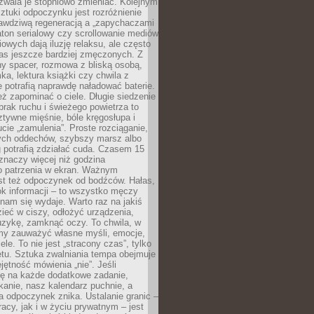
zwala je stopniowo zmieniać. Kolejnym
tuki odpoczynku jest rozróżnienie
awdziwą regeneracją a „zapychaczami
ton serialowy czy scrollowanie mediów
owych dają iluzję relaksu, ale często
nas jeszcze bardziej zmęczonych. Z
ny spacer, rozmowa z bliską osobą,
ka, lektura książki czy chwila z
 potrafią naprawdę naładować baterie.
ż zapominać o ciele. Długie siedzenie
 brak ruchu i świeżego powietrza to
ztywne mięśnie, bóle kręgosłupa i
cie „zamulenia”. Proste rozciąganie,
zych oddechów, szybszy marsz albo
ng potrafią zdziałać cuda. Czasem 15
znaczy więcej niż godzina
 patrzenia w ekran. Ważnym
st też odpoczynek od bodźców. Hałas,
łok informacji – to wszystko męczy
ż nam się wydaje. Warto raz na jakiś
ieć w ciszy, odłożyć urządzenia,
zykę, zamknąć oczy. To chwila, w
my zauważyć własne myśli, emocje,
ele. To nie jest „stracony czas”, tylko
tu. Sztuka zwalniania tempa obejmuje
jętność mówienia „nie”. Jeśli
ę na każde dodatkowe zadanie,
tkanie, nasz kalendarz puchnie, a
a odpoczynek znika. Ustalanie granic –
acy, jak i w życiu prywatnym – jest