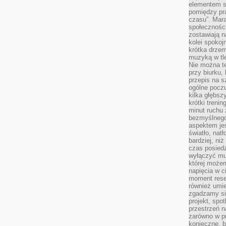
elementem sz
pomiędzy pr
czasu”. Mara
społeczności
zostawiają 
kolei spokoj
krótka drzem
muzyką w tle
Nie można te
przy biurku,
przepis na s
ogólne poczu
kilka głębs
krótki treni
minut ruchu 
bezmyślnego
aspektem je
światło, nat
bardziej, ni
czas posiedz
wyłączyć mu
której może
napięcia w ci
moment rese
również umie
zgadzamy si
projekt, spo
przestrzeń n
zarówno w pr
konieczne, 