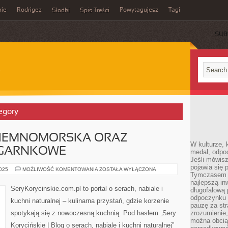
rie
Rodrigez
Powytagujesz
Tagi
Słodki
Spis Treści
SUB
tegory
ZIEMNOMORSKA ORAZ
W kulturze, 
OGARNKOWE
medal, odpoc
Jeśli mówis
pojawia się 
KUCHNIA
2025
MOŻLIWOŚĆ KOMENTOWANIA
ZOSTAŁA WYŁĄCZONA
Tymczasem w
ŚRÓDZIEMNOMORSKA
ORAZ
najlepszą in
PRZEPISY
SeryKorycinskie.com.pl to portal o serach, nabiale i
długofalową
JEDNOGARNKOWE
odpoczynku 
kuchni naturalnej – kulinarna przystań, gdzie korzenie
pauzę za str
spotykają się z nowoczesną kuchnią. Pod hasłem „Sery
zrozumienie,
można obcią
Korycińskie | Blog o serach, nabiale i kuchni naturalnej”