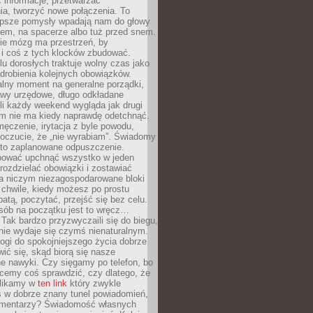
 informacje, przetwarzać
ia, tworzyć nowe połączenia. To
lepsze pomysły wpadają nam do głowy
cem, na spacerze albo tuż przed snem.
ie mózg ma przestrzeń, by
 i coś z tych klocków zbudować.
elu dorosłych traktuje wolny czas jako
drobienia kolejnych obowiązków.
alny moment na generalne porządki,
awy urzędowe, długo odkładane
śli każdy weekend wygląda jak drugi
zm nie ma kiedy naprawdę odetchnąć.
ęczenie, irytacja z byle powodu,
poczucie, że „nie wyrabiam”. Świadomy
to zaplanowane odpuszczenie.
bować upchnąć wszystko w jeden
 rozdzielać obowiązki i zostawiać
na niczym niezagospodarowane bloki
 chwile, kiedy możesz po prostu
batą, poczytać, przejść się bez celu.
sób na początku jest to wręcz…
Tak bardzo przyzwyczaili się do biegu,
nie wydaje się czymś nienaturalnym.
ogi do spokojniejszego życia dobrze
wić się, skąd biorą się nasze
e nawyki. Czy sięgamy po telefon, bo
cemy coś sprawdzić, czy dlatego, że
klikamy w
ten link
który zwykle
s w dobrze znany tunel powiadomień,
komentarzy? Świadomość własnych