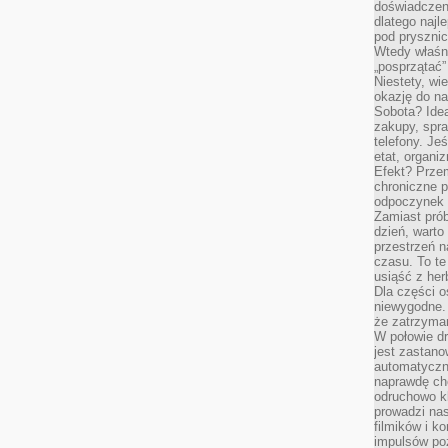
doświadczen
dlatego naj
pod pryszni
Wtedy właśn
„posprzątać”
Niestety, wi
okazję do na
Sobota? Ide
zakupy, spr
telefony. Je
etat, organi
Efekt? Przem
chroniczne 
odpoczynek 
Zamiast pró
dzień, warto
przestrzeń 
czasu. To te
usiąść z her
Dla części o
niewygodne. 
że zatrzyma
W połowie dr
jest zastano
automatyczn
naprawdę ch
odruchowo 
prowadzi na
filmików i 
impulsów po