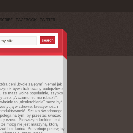
SCRIBE
FACEBOOK
TWITTER
która ceni „bycie zajętym” niemal jak
zynek bywa traktowany podejrzliwie.
z, że masz wolne popołudnie, szybko
pytanie: „A czemu nic nie robisz?”.
łaśnie to „nicnierobienie” może być
westycją w zdrowie, kreatywność i
 produktywność. Sztuka świadomego
polega na tym, by przestać uważać
atę czasu. Pierwszym krokiem jest
 że mózg nie jest maszyną, którą
żać bez końca. Potrzebuje przerw, by