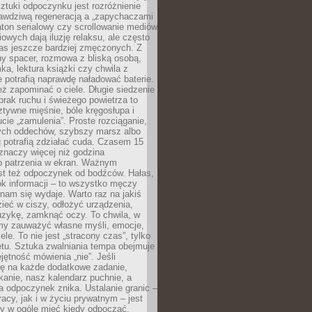
tuki odpoczynku jest rozróżnienie
awdziwą regeneracją a „zapychaczami
ton serialowy czy scrollowanie mediów
owych dają iluzję relaksu, ale często
nas jeszcze bardziej zmęczonych. Z
ny spacer, rozmowa z bliską osobą,
ka, lektura książki czy chwila z
 potrafią naprawdę naładować baterie.
ż zapominać o ciele. Długie siedzenie
 brak ruchu i świeżego powietrza to
ztywne mięśnie, bóle kręgosłupa i
cie „zamulenia”. Proste rozciąganie,
zych oddechów, szybszy marsz albo
ng potrafią zdziałać cuda. Czasem 15
znaczy więcej niż godzina
 patrzenia w ekran. Ważnym
st też odpoczynek od bodźców. Hałas,
łok informacji – to wszystko męczy
ż nam się wydaje. Warto raz na jakiś
ieć w ciszy, odłożyć urządzenia,
zykę, zamknąć oczy. To chwila, w
my zauważyć własne myśli, emocje,
ele. To nie jest „stracony czas”, tylko
tu. Sztuka zwalniania tempa obejmuje
jętność mówienia „nie”. Jeśli
ę na każde dodatkowe zadanie,
tkanie, nasz kalendarz puchnie, a
a odpoczynek znika. Ustalanie granic –
acy, jak i w życiu prywatnym – jest
by w ogóle mieć kiedy odpocząć.