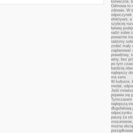
konieczne, 
Odmowa to n
zdrowie. W 
odpoczynek s
efektywni, a
szybciej roz
łatwiej pode
radzi sobie 
poważnie tra
radzimy sob
zrobić mały 
zaplanować 
prawdziwy, 
winy, bez pr
po tym czasi
bardziej obe
najlepszy d
ma sens.
W kulturze, 
medal, odpoc
Jeśli mówis
pojawia się 
Tymczasem w
najlepszą in
długofalową
odpoczynku 
pauzę za str
zrozumienie,
można obcią
porządkować