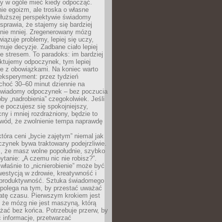
by w ogóle mieć kiedy odpocząć.
ie egoizm, ale troska o własne
dłuższej perspektywie świadomy
prawia, że stajemy się bardziej
 nie mniej. Zregenerowany mózg
wiązuje problemy, lepiej się uczy,
jmuje decyzje. Zadbane ciało lepiej
ze stresem. To paradoks: im bardziej
ktujemy odpoczynek, tym lepiej
ie z obowiązkami. Na koniec warto
eksperyment: przez tydzień
choć 30–60 minut dziennie na
świadomy odpoczynek – bez poczucia
óby „nadrobienia” czegokolwiek. Jeśli
e poczujesz się spokojniejszy,
cny i mniej rozdrażniony, będzie to
owód, że zwolnienie tempa naprawdę
która ceni „bycie zajętym” niemal jak
zynek bywa traktowany podejrzliwie.
z, że masz wolne popołudnie, szybko
pytanie: „A czemu nic nie robisz?”.
łaśnie to „nicnierobienie” może być
westycją w zdrowie, kreatywność i
 produktywność. Sztuka świadomego
polega na tym, by przestać uważać
atę czasu. Pierwszym krokiem jest
 że mózg nie jest maszyną, którą
żać bez końca. Potrzebuje przerw, by
 informacje, przetwarzać