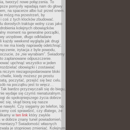
ia, tworzyć nowe połączenia. To
lepsze pomysły wpadają nam do głowy
cem, na spacerze albo tuż przed snem.
ie mózg ma przestrzeń, by
 i coś z tych klocków zbudować.
elu dorosłych traktuje wolny czas jako
drobienia kolejnych obowiązków.
alny moment na generalne porządki,
awy urzędowe, długo odkładane
śli każdy weekend wygląda jak drugi
zm nie ma kiedy naprawdę odetchnąć.
ęczenie, irytacja z byle powodu,
poczucie, że „nie wyrabiam”. Świadomy
to zaplanowane odpuszczenie.
bować upchnąć wszystko w jeden
 rozdzielać obowiązki i zostawiać
na niczym niezagospodarowane bloki
 chwile, kiedy możesz po prostu
batą, poczytać, przejść się bez celu.
sób na początku jest to wręcz…
Tak bardzo przyzwyczaili się do biegu,
nie wydaje się czymś nienaturalnym.
ogi do spokojniejszego życia dobrze
wić się, skąd biorą się nasze
e nawyki. Czy sięgamy po telefon, bo
cemy coś sprawdzić, czy dlatego, że
klikamy w
ten link
który zwykle
s w dobrze znany tunel powiadomień,
komentarzy? Świadomość własnych
zwala je stopniowo zmieniać. Kolejnym