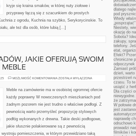
porządkować
doświadczen
kryje się kraina smaków, w której nuty ziołowe i
dlatego naj
przyprawy łączą się z szacunkiem do prostych
pod pryszni
Wtedy właśn
 Kuchnia z ogrodu, Kuchnia na szybko, Serykorycinskie. To
„posprzątać”
iału, ale też dla osób, które lubią […]
Niestety, wi
okazję do na
Sobota? Ide
zakupy, spr
telefony. Je
etat, organi
Efekt? Przem
DÓW, JAKIE OFERUJĄ SWOIM
chroniczne 
odpoczynek 
 MEBLE
Zamiast pró
dzień, warto
przestrzeń 
MNÓSTWO
025
MOŻLIWOŚĆ KOMENTOWANIA
ZOSTAŁA WYŁĄCZONA
ZAKŁADÓW,
czasu. To te
JAKIE
usiąść z her
OFERUJĄ
Meble na zamówienie ma w osobistej ogromnej ofercie
Dla części o
SWOIM
KONTRAHENTOM
niewygodne. 
każdy poprawny W nowoczesnych mieszkaniach pod
MEBLE
że zatrzyma
żadnym pozorem nie jest trudno o właściwe podłogi. Z
W połowie dr
jest zastano
pewnością warto przemyśleć propozycję stylowych
automatyczn
naprawdę ch
podłóg wykonanych z drewna. Takie deski podłogowe,
odruchowo 
jakie słusznie polakierowane są z pewnością
prowadzi na
filmików i 
wystroju pomieszczenia, w którym przewidziano taką