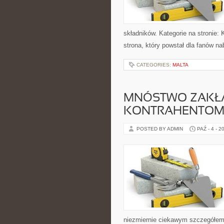
składników. Kategorie na stronie:
strona, który powstał dla fanów nab
CATEGORIES:
MALTA
MNÓSTWO ZAKŁA
KONTRAHENTOM
POSTED BY ADMIN
PAŹ - 4 - 2
niezmiernie ciekawym szczegółem 