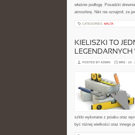
właśnie podłogę. Posadzki drewnian
atmosferę. Nikt nie oznajmił, że 
CATEGORIES:
MALTA
KIELISZKI TO JED
LEGENDARNYCH
POSTED BY ADMIN
WRZ - 24 -
szkło wykonane z psiaku oraz wy
być różnej wielkości oraz innego 