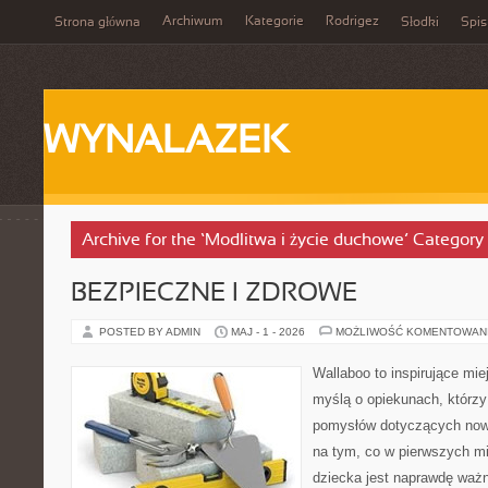
Archiwum
Kategorie
Rodrigez
Strona główna
Słodki
Spis
WYNALAZEK
Archive for the ‘Modlitwa i życie duchowe’ Category
BEZPIECZNE I ZDROWE
POSTED BY ADMIN
MAJ - 1 - 2026
MOŻLIWOŚĆ KOMENTOWAN
Wallaboo to inspirujące mie
myślą o opiekunach, którzy
pomysłów dotyczących nowo
na tym, co w pierwszych mi
dziecka jest naprawdę ważn