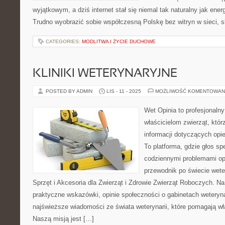
wyjątkowym, a dziś internet stał się niemal tak naturalny jak ener
Trudno wyobrazić sobie współczesną Polskę bez witryn w sieci, 
CATEGORIES:
MODLITWA I ŻYCIE DUCHOWE
KLINIKI WETERYNARYJNE
POSTED BY ADMIN
LIS - 11 - 2025
MOŻLIWOŚĆ KOMENTOWAN
Wet Opinia to profesjonaln
właścicielom zwierząt, któ
informacji dotyczących opi
To platforma, gdzie głos spe
codziennymi problemami op
przewodnik po świecie wete
Sprzęt i Akcesoria dla Zwierząt i Zdrowie Zwierząt Roboczych. Na
praktyczne wskazówki, opinie społeczności o gabinetach weteryna
najświeższe wiadomości ze świata weterynarii, które pomagają wł
Naszą misją jest […]