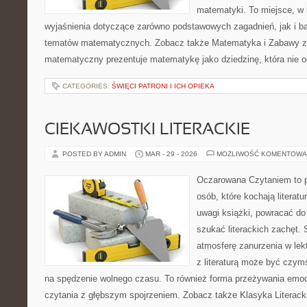
matematyki. To miejsce, w
wyjaśnienia dotyczące zarówno podstawowych zagadnień, jak i 
tematów matematycznych. Zobacz także Matematyka i Zabawy z L
matematyczny prezentuje matematykę jako dziedzinę, która nie o
CATEGORIES:
ŚWIĘCI PATRONI I ICH OPIEKA
CIEKAWOSTKI LITERACKIE
POSTED BY ADMIN
MAR - 29 - 2026
MOŻLIWOŚĆ KOMENTOWA
Oczarowana Czytaniem to p
osób, które kochają literat
uwagi książki, powracać d
szukać literackich zachęt.
atmosferę zanurzenia w lekt
z literaturą może być czym
na spędzenie wolnego czasu. To również forma przeżywania emocj
czytania z głębszym spojrzeniem. Zobacz także Klasyka Literack