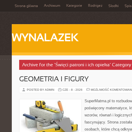
Archiwum
Kategorie
Rodrigez
Strona główna
Słodki
Spis
WYNALAZEK
Archive for the ‘Święci patroni i ich opieka’ Category
GEOMETRIA I FIGURY
POSTED BY ADMIN
CZE - 8 - 2026
MOŻLIWOŚĆ KOMENTOWAN
SuperMatma.pl to rozbudow
poświęcony matematyce, któ
wzorów, równań i logicznyc
fascynujący. Strona został
osobach, które chcą odkry