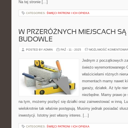
Na tej stronie […]
CATEGORIES:
ŚWIĘCI PATRONI I ICH OPIEKA
W PRZERÓŻNYCH MIEJSCACH SĄ
BUDOWLE
POSTED BY ADMIN
PAŹ - 11 - 2025
MOŻLIWOŚĆ KOMENTOWA
Jednym z początkowych z
świeżo wyremontowanego Co
właścicielami różnych nie
momentach mamy nawet ki
garaży, działek. Aż tyle ni
niezbędne. Mamy prawo je 
na tym, możemy pozbyć się działki oraz zainwestować w inną. Lu
wielokrotnie tak właśnie postępują. Musimy jednak posiadać słus
inwestycji. Istotny jest własny interes. […]
CATEGORIES:
ŚWIĘCI PATRONI I ICH OPIEKA