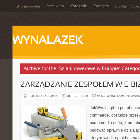
Archiwum
Kategorie
Rodrigez
Strona główna
Słodki
Spis
WYNALAZEK
Archive for the ‘Szlaki rowerowe w Europie’ Categor
ZARZĄDZANIE ZESPOŁEM W E-BI
POSTED BY ADMIN
LIS - 17 - 2025
MOŻLIWOŚĆ KOMENTOWAN
JakWyslac.pl to portal spec
commerce, obsłudze przesy
poradom dla osób, które ch
budować sprawnie działając
którym wiedza praktyczna ł