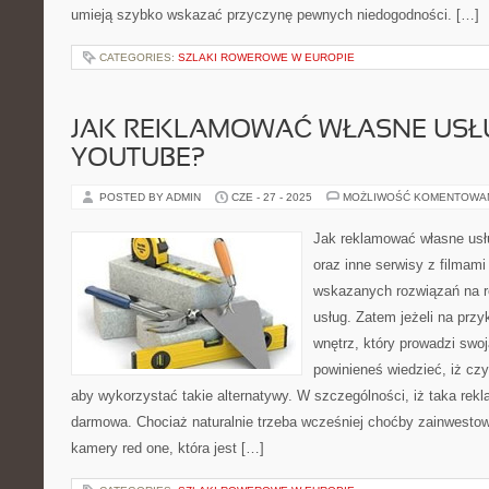
umieją szybko wskazać przyczynę pewnych niedogodności. […]
CATEGORIES:
SZLAKI ROWEROWE W EUROPIE
JAK REKLAMOWAĆ WŁASNE USŁ
YOUTUBE?
POSTED BY ADMIN
CZE - 27 - 2025
MOŻLIWOŚĆ KOMENTOWA
Jak reklamować własne usł
oraz inne serwisy z filmami 
wskazanych rozwiązań na 
usług. Zatem jeżeli na przy
wnętrz, który prowadzi swo
powinieneś wiedzieć, iż cz
aby wykorzystać takie alternatywy. W szczególności, iż taka rekl
darmowa. Chociaż naturalnie trzeba wcześniej choćby zainwesto
kamery red one, która jest […]