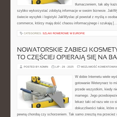
tłumaczeniem, tak aby każd
szybko wykorzystać zdobytą informacje w swoim biznesie. JakWy
świecie wysyłek i logistyki JakWyslac.pl powstał z myślą o osoba
commerce, którzy mają dość chaosu informacyjnego i szukają […
CATEGORIES:
SZLAKI ROWEROWE W EUROPIE
NOWATORSKIE ZABIEGI KOSMET
TO CZĘŚCIEJ OPIERAJĄ SIĘ NA 
POSTED BY ADMIN
LIP - 29 - 2025
MOŻLIWOŚĆ KOMENTOWAN
W dobie Internetu wiele wyd
gotowanie Weterynarz to mi
przede wszystkim, kiedy ni
marnego. Jego przedsięwzię
lekarz taki od razu wie co si
dokuczliwości takie, które 
pewną chorobą czy schorzeniem. Tak samo zresztą ma przecież n