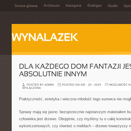
Archiwum
Kategorie
Rodrigez
Strona główna
Słodki
Spis
WYNALAZEK
DLA KAŻDEGO DOM FANTAZJI JE
ABSOLUTNIE INNYM
POSTED BY ADMIN
POSTED ON SIE - 20 - 2025
MOŻLIWOŚĆ 
WYŁĄCZONA
Praktyczność, estetyka i wieczna młodość tego surowca nie mo
Sprawy mają się jasno: bezsprzecznie najstarszym materiałem
człowieka jest drzewo. Obojętnie, czy myślimy tu o całej konstruk
wykończeniowych, czy również o meblach – drzewo towarzyszy na