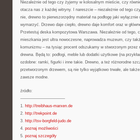
Niezależnie od tego czy żyjemy w kolosalnym mieście, czy równie
otacza nas z każdej witryny. I nareszcie – niezależnie od tego c
nie, drewno to pierwszorzędny materiał na podłogę jaki wyłączni
wymarzyć. Drzewo daje ciepło, drewno daje komfort oraz w główne
Przetestuj deska kompozytowa Warszawa. Niezależnie od tego, 
mieszkania jest ultra nowoczesne, naprowadza muzeum, czy ta
komunizmu – na tysiąc procent odszukamy w stworzonym przez n
drewna. Będą to: podłogi, meble lub dodatki użytkowe (na przykła
ozdobne: ramki, figurki i inne takie. Drewno, a też różnorodne sz
przetworzonym drzewem, są nie tylko wyjątkowo trwałe, ale takż
zawsze modne.
źródło:
———————————
1.
http://treibhaus-marxen.de
2.
http://trekpoint.de
3.
http://tsv-borgfeld-judo.de
4.
poznaj możliwości
5.
poznaj szczegóły