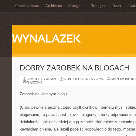
Archiwum
Kategorie
Rodrigez
Strona główna
Słodki
Spis
WYNALAZEK
DOBRY ZAROBEK NA BLOGACH
POSTED BY ADMIN
POSTED ON LIP - 5 - 2025
MOŻLIWOŚĆ K
WYŁĄCZONA
Zarobek na własnym blogu
{Choć pewnie znaczna część użytkowników Internetu myśli sobie,
blogowaniu, to prawdą jest to, iż ci blogerzy, którzy odpowiednio
działalności, jak najbardziej mogą zarobić. Naturalnie zarabianie p
kawałkiem chleba, ale jeżeli podejść odpowiednio do tego, możn