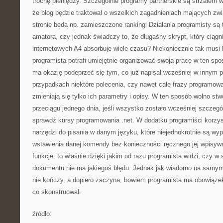
trochę pieniędzy. Szczególnie programy partnerskie są strzałem 
że blog będzie traktował o wszelkich zagadnieniach mających zwi
stronie będą np. zamieszczone rankingi Działania programisty są t
amatora, czy jednak świadczy to, że długaśny skrypt, który ciągnie
internetowych A4 absorbuje wiele czasu? Niekoniecznie tak musi b
programista potrafi umiejętnie organizować swoją pracę w ten spos
ma okazję podeprzeć się tym, co już napisał wcześniej w innym pr
przypadkach niektóre polecenia, czy nawet całe frazy programowa
zmieniają się tylko ich parametry i opisy. W ten sposób wolno st
przeciągu jednego dnia, jeśli wszystko zostało wcześniej szcze
sprawdź kursy programowania .net. W dodatku programiści korzy
narzędzi do pisania w danym języku, które niejednokrotnie są w
wstawienia danej komendy bez konieczności ręcznego jej wpisywa
funkcje, to właśnie dzięki jakim od razu programista widzi, czy w 
dokumentu nie ma jakiegoś błędu. Jednak jak wiadomo na samym p
nie kończy, a dopiero zaczyna, bowiem programista ma obowiązek
co skonstruował.
źródło: