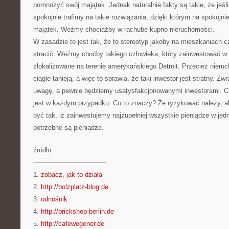
pomnożyć swój majątek. Jednak naturalnie fakty są takie, że jeśl
spokojnie trafimy na takie rozwiązania, dzięki którym na spokoj
majątek. Weźmy chociażby w rachubę kupno nieruchomości.
W zasadzie to jest tak, że to stereotyp jakoby na mieszkaniach c
stracić. Weźmy choćby takiego człowieka, który zainwestować w
zlokalizowane na terenie amerykańskiego Detroit. Przecież nier
ciągle tanieją, a więc to sprawia, że taki inwestor jest stratny. Z
uwagę, a pewnie będziemy usatysfakcjonowanymi inwestorami. C
jest w każdym przypadku. Co to znaczy? Że ryzykować należy, al
być tak, iż zainwestujemy najzupełniej wszystkie pieniądze w jed
potrzebne są pieniądze.
źródło:
———————————
1.
zobacz, jak to działa
2.
http://bolzplatz-blog.de
3.
odnośnik
4.
http://brickshop-berlin.de
5.
http://cafewegener.de