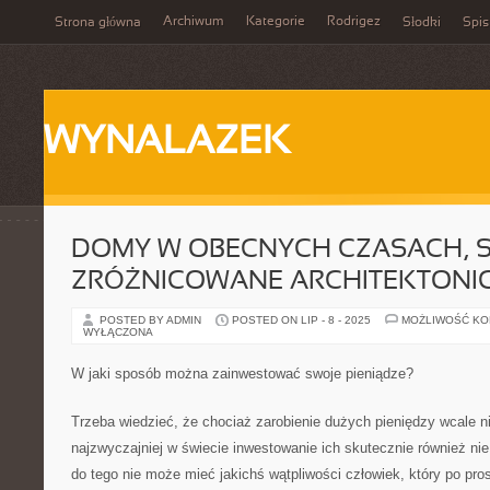
Archiwum
Kategorie
Rodrigez
Strona główna
Słodki
Spis
WYNALAZEK
DOMY W OBECNYCH CZASACH, 
ZRÓŻNICOWANE ARCHITEKTONIC
POSTED BY ADMIN
POSTED ON LIP - 8 - 2025
MOŻLIWOŚĆ K
WYŁĄCZONA
W jaki sposób można zainwestować swoje pieniądze?
Trzeba wiedzieć, że chociaż zarobienie dużych pieniędzy wcale nie
najzwyczajniej w świecie inwestowanie ich skutecznie również nie 
do tego nie może mieć jakichś wątpliwości człowiek, który po pro