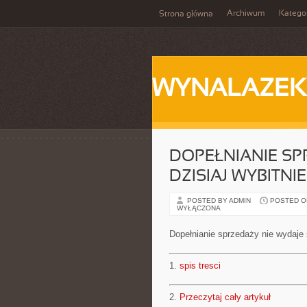
Archiwum
Katego
Strona główna
WYNALAZEK
DOPEŁNIANIE SP
DZISIAJ WYBITNI
POSTED BY ADMIN
POSTED ON 
WYŁĄCZONA
Dopełnianie sprzedaży nie wydaje 
1.
spis tresci
2.
Przeczytaj cały artykuł