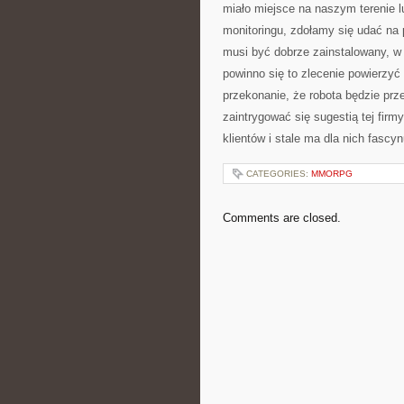
miało miejsce na naszym terenie l
monitoringu, zdołamy się udać na 
musi być dobrze zainstalowany, w 
powinno się to zlecenie powierzyć 
przekonanie, że robota będzie prz
zaintrygować się sugestią tej fir
klientów i stale ma dla nich fascyn
CATEGORIES:
MMORPG
Comments are closed.