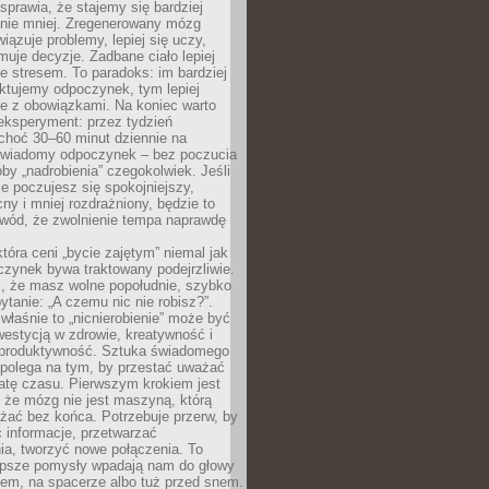
prawia, że stajemy się bardziej
 nie mniej. Zregenerowany mózg
wiązuje problemy, lepiej się uczy,
jmuje decyzje. Zadbane ciało lepiej
ze stresem. To paradoks: im bardziej
ktujemy odpoczynek, tym lepiej
ie z obowiązkami. Na koniec warto
eksperyment: przez tydzień
choć 30–60 minut dziennie na
świadomy odpoczynek – bez poczucia
óby „nadrobienia” czegokolwiek. Jeśli
e poczujesz się spokojniejszy,
cny i mniej rozdrażniony, będzie to
owód, że zwolnienie tempa naprawdę
która ceni „bycie zajętym” niemal jak
zynek bywa traktowany podejrzliwie.
z, że masz wolne popołudnie, szybko
pytanie: „A czemu nic nie robisz?”.
łaśnie to „nicnierobienie” może być
westycją w zdrowie, kreatywność i
 produktywność. Sztuka świadomego
polega na tym, by przestać uważać
atę czasu. Pierwszym krokiem jest
 że mózg nie jest maszyną, którą
żać bez końca. Potrzebuje przerw, by
 informacje, przetwarzać
ia, tworzyć nowe połączenia. To
lepsze pomysły wpadają nam do głowy
cem, na spacerze albo tuż przed snem.