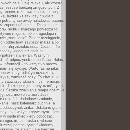
owych dają iluzję relaksu, ale często
nas jeszcze bardziej zmęczonych. Z
ny spacer, rozmowa z bliską osobą,
ka, lektura książki czy chwila z
 potrafią naprawdę naładować baterie.
ż zapominać o ciele. Długie siedzenie
 brak ruchu i świeżego powietrza to
ztywne mięśnie, bóle kręgosłupa i
cie „zamulenia”. Proste rozciąganie,
zych oddechów, szybszy marsz albo
ng potrafią zdziałać cuda. Czasem 15
znaczy więcej niż godzina
 patrzenia w ekran. Ważnym
st też odpoczynek od bodźców. Hałas,
łok informacji – to wszystko męczy
ż nam się wydaje. Warto raz na jakiś
ieć w ciszy, odłożyć urządzenia,
zykę, zamknąć oczy. To chwila, w
my zauważyć własne myśli, emocje,
ele. To nie jest „stracony czas”, tylko
tu. Sztuka zwalniania tempa obejmuje
jętność mówienia „nie”. Jeśli
ę na każde dodatkowe zadanie,
tkanie, nasz kalendarz puchnie, a
a odpoczynek znika. Ustalanie granic –
acy, jak i w życiu prywatnym – jest
by w ogóle mieć kiedy odpocząć.
ie egoizm, ale troska o własne
dłuższej perspektywie świadomy
prawia, że stajemy się bardziej