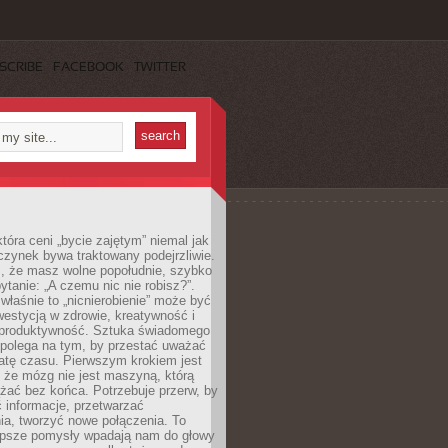
SCRIBE
FACEBOOK
TWITTER
która ceni „bycie zajętym” niemal jak
zynek bywa traktowany podejrzliwie.
z, że masz wolne popołudnie, szybko
pytanie: „A czemu nic nie robisz?”.
łaśnie to „nicnierobienie” może być
westycją w zdrowie, kreatywność i
 produktywność. Sztuka świadomego
polega na tym, by przestać uważać
atę czasu. Pierwszym krokiem jest
 że mózg nie jest maszyną, którą
żać bez końca. Potrzebuje przerw, by
 informacje, przetwarzać
ia, tworzyć nowe połączenia. To
lepsze pomysły wpadają nam do głowy