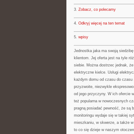
3.
Zobacz, co polecamy
4.
Odkryj więcej na ten temat
5.
wpisy
Jednostka jaka ma swoją siedzibę
klientom. Jej oferta jest na tyle 
siebie. Można dostrzec jednak, że 
elektryczne kielce. Usługi elektr
każdym domu od czasu do czasu się
przyzwoite, niezwykle ekspresowo
od jego przyczyny. W ich ofercie w
też popularna w nowoczesnych cz
pragną posiadać pewność, że są
monitoringu wydaje się w takiej 
mieszkaniu, w skwerze, a także w
to co się dzieje w naszym otoczen