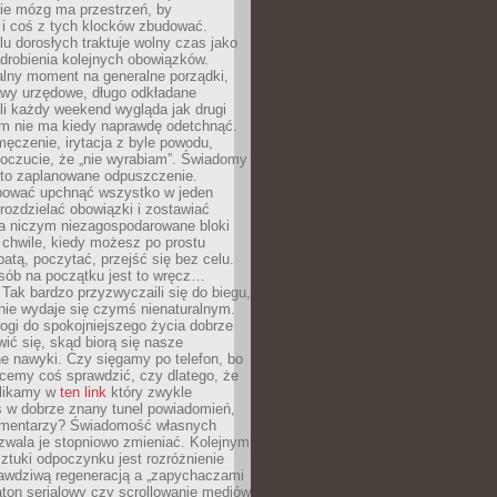
ie mózg ma przestrzeń, by
 i coś z tych klocków zbudować.
elu dorosłych traktuje wolny czas jako
drobienia kolejnych obowiązków.
alny moment na generalne porządki,
awy urzędowe, długo odkładane
śli każdy weekend wygląda jak drugi
zm nie ma kiedy naprawdę odetchnąć.
ęczenie, irytacja z byle powodu,
poczucie, że „nie wyrabiam”. Świadomy
to zaplanowane odpuszczenie.
bować upchnąć wszystko w jeden
 rozdzielać obowiązki i zostawiać
na niczym niezagospodarowane bloki
 chwile, kiedy możesz po prostu
batą, poczytać, przejść się bez celu.
sób na początku jest to wręcz…
Tak bardzo przyzwyczaili się do biegu,
nie wydaje się czymś nienaturalnym.
ogi do spokojniejszego życia dobrze
wić się, skąd biorą się nasze
e nawyki. Czy sięgamy po telefon, bo
cemy coś sprawdzić, czy dlatego, że
klikamy w
ten link
który zwykle
s w dobrze znany tunel powiadomień,
komentarzy? Świadomość własnych
zwala je stopniowo zmieniać. Kolejnym
tuki odpoczynku jest rozróżnienie
awdziwą regeneracją a „zapychaczami
ton serialowy czy scrollowanie mediów