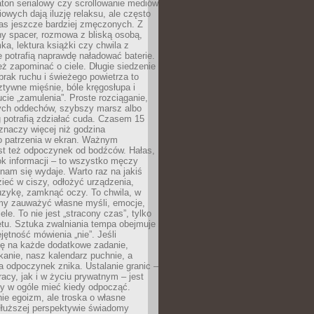
ton serialowy czy scrollowanie mediów
owych dają iluzję relaksu, ale często
nas jeszcze bardziej zmęczonych. Z
ny spacer, rozmowa z bliską osobą,
ka, lektura książki czy chwila z
 potrafią naprawdę naładować baterie.
ż zapominać o ciele. Długie siedzenie
 brak ruchu i świeżego powietrza to
ztywne mięśnie, bóle kręgosłupa i
cie „zamulenia”. Proste rozciąganie,
zych oddechów, szybszy marsz albo
ng potrafią zdziałać cuda. Czasem 15
znaczy więcej niż godzina
 patrzenia w ekran. Ważnym
st też odpoczynek od bodźców. Hałas,
łok informacji – to wszystko męczy
ż nam się wydaje. Warto raz na jakiś
ieć w ciszy, odłożyć urządzenia,
zykę, zamknąć oczy. To chwila, w
my zauważyć własne myśli, emocje,
ele. To nie jest „stracony czas”, tylko
tu. Sztuka zwalniania tempa obejmuje
jętność mówienia „nie”. Jeśli
ę na każde dodatkowe zadanie,
tkanie, nasz kalendarz puchnie, a
a odpoczynek znika. Ustalanie granic –
acy, jak i w życiu prywatnym – jest
by w ogóle mieć kiedy odpocząć.
ie egoizm, ale troska o własne
dłuższej perspektywie świadomy