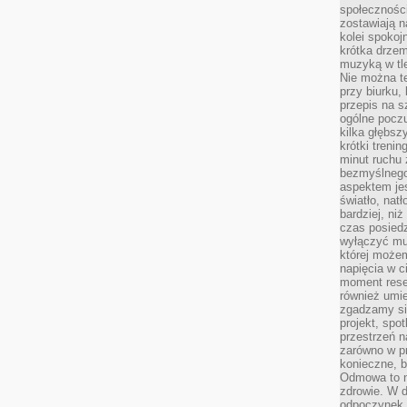
społeczności
zostawiają 
kolei spokoj
krótka drzem
muzyką w tle
Nie można te
przy biurku,
przepis na s
ogólne poczu
kilka głębs
krótki treni
minut ruchu 
bezmyślnego
aspektem je
światło, nat
bardziej, ni
czas posiedz
wyłączyć mu
której może
napięcia w ci
moment rese
również umie
zgadzamy si
projekt, spo
przestrzeń n
zarówno w pr
konieczne, 
Odmowa to n
zdrowie. W 
odpoczynek s