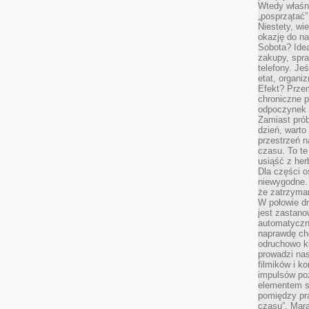
Wtedy właśn
„posprzątać”
Niestety, wi
okazję do na
Sobota? Ide
zakupy, spr
telefony. Je
etat, organi
Efekt? Przem
chroniczne 
odpoczynek 
Zamiast pró
dzień, warto
przestrzeń 
czasu. To te
usiąść z her
Dla części o
niewygodne. 
że zatrzyma
W połowie dr
jest zastano
automatyczn
naprawdę ch
odruchowo 
prowadzi na
filmików i 
impulsów po
elementem sz
pomiędzy pr
czasu”. Mara