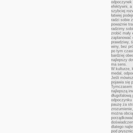
odpoczynek s
efektywni, a
szybciej roz
łatwiej pode
radzi sobie 
poważnie tra
radzimy sob
zrobić mały 
zaplanować 
prawdziwy, 
winy, bez pr
po tym czasi
bardziej obe
najlepszy d
ma sens.
W kulturze, 
medal, odpoc
Jeśli mówis
pojawia się 
Tymczasem w
najlepszą in
długofalową
odpoczynku 
pauzę za str
zrozumienie,
można obcią
porządkować
doświadczen
dlatego naj
pod pryszni