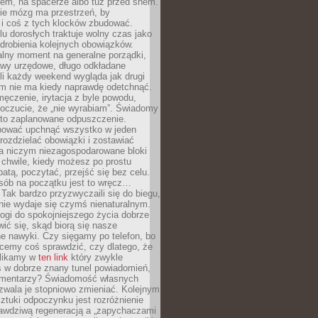
cem, na spacerze albo tuż przed snem.
ie mózg ma przestrzeń, by
 i coś z tych klocków zbudować.
elu dorosłych traktuje wolny czas jako
drobienia kolejnych obowiązków.
alny moment na generalne porządki,
awy urzędowe, długo odkładane
śli każdy weekend wygląda jak drugi
zm nie ma kiedy naprawdę odetchnąć.
ęczenie, irytacja z byle powodu,
poczucie, że „nie wyrabiam”. Świadomy
to zaplanowane odpuszczenie.
bować upchnąć wszystko w jeden
 rozdzielać obowiązki i zostawiać
na niczym niezagospodarowane bloki
 chwile, kiedy możesz po prostu
batą, poczytać, przejść się bez celu.
sób na początku jest to wręcz…
Tak bardzo przyzwyczaili się do biegu,
nie wydaje się czymś nienaturalnym.
ogi do spokojniejszego życia dobrze
wić się, skąd biorą się nasze
e nawyki. Czy sięgamy po telefon, bo
cemy coś sprawdzić, czy dlatego, że
klikamy w
ten link
który zwykle
s w dobrze znany tunel powiadomień,
komentarzy? Świadomość własnych
zwala je stopniowo zmieniać. Kolejnym
tuki odpoczynku jest rozróżnienie
awdziwą regeneracją a „zapychaczami