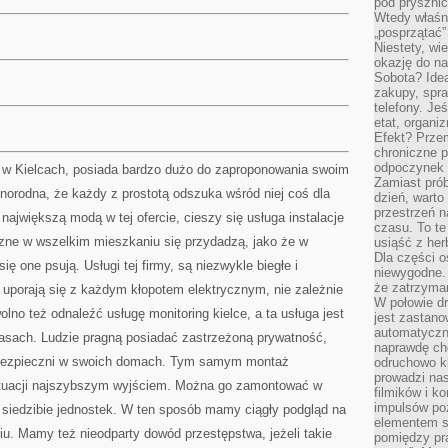
pod pryszni
Wtedy właśn
„posprzątać”
Niestety, wi
okazję do na
Sobota? Ide
zakupy, spr
telefony. Je
etat, organi
Efekt? Przem
chroniczne 
odpoczynek 
 w Kielcach, posiada bardzo dużo do zaproponowania swoim
Zamiast pró
różnorodna, że każdy z prostotą odszuka wśród niej coś dla
dzień, warto
przestrzeń 
największą modą w tej ofercie, cieszy się usługa instalacje
czasu. To te
yczne w wszelkim mieszkaniu się przydadzą, jako że w
usiąść z her
Dla części o
 one psują. Usługi tej firmy, są niezwykle biegłe i
niewygodne. 
że zatrzyma
 uporają się z każdym kłopotem elektrycznym, nie zależnie
W połowie dr
olno też odnaleźć usługę monitoring kielce, a ta usługa jest
jest zastano
automatyczn
asach. Ludzie pragną posiadać zastrzeżoną prywatność,
naprawdę ch
 bezpieczni w swoich domach. Tym samym montaż
odruchowo 
prowadzi na
sytuacji najszybszym wyjściem. Można go zamontować w
filmików i 
impulsów po
 siedzibie jednostek. W ten sposób mamy ciągły podgląd na
elementem sz
iu. Mamy też nieodparty dowód przestępstwa, jeżeli takie
pomiędzy pr