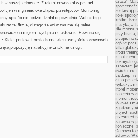
czasu”. Mara
ub w naszej jednostce. Z takimi dowodami w postaci
społeczności
policję i w mgnieniu oka złapać przestępców. Monitoring
zostawiają 
kolei spokoj
inny sposób nie będzie działał odpowiednio. Wobec tego
krótka drzem
muzyką w tle
akurat tej firmie, dlatego że wówczas ma się pełne
Nie można te
eprowadzona migiem, wydajnie i efektownie. Powinno się
przy biurku,
przepis na s
my z Kielc, ponieważ posiada ona wielu usatysfakcjonowanych
ogólne poczu
ującą propozycję i atrakcyjne zniżki na usługi.
kilka głębs
krótki treni
minut ruchu 
bezmyślnego
aspektem je
światło, nat
bardziej, ni
czas posiedz
wyłączyć mu
której może
napięcia w ci
moment rese
również umie
zgadzamy si
projekt, spo
przestrzeń n
zarówno w pr
konieczne, 
Odmowa to n
zdrowie. W 