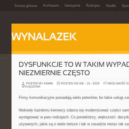
Archiwum
Kategorie
Rodrigez
Strona główna
Słodki
Spis
WYNALAZEK
DYSFUNKCJE TO W TAKIM WYPA
NIEZMIERNIE CZĘSTO
POSTED BY ADMIN
POSTED ON SIE - 16 - 2025
MOŻLIWOŚĆ 
WYŁĄCZONA
Firmy komunikacyjne posiadają wielu petentów, bo takie usługi z
Niekiedy każdemu kierowcy zdarza się modernizować części sa
występować w paru rodzajach. Co poniektórzy, większość- decydu
używanych, jakie są o wiele tańsze i tak w zasadzie nieraz tak s