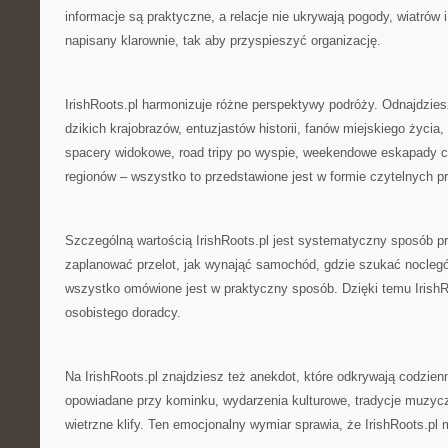
informacje są praktyczne, a relacje nie ukrywają pogody, wiatrów 
napisany klarownie, tak aby przyspieszyć organizację.
IrishRoots.pl harmonizuje różne perspektywy podróży. Odnajdziesz 
dzikich krajobrazów, entuzjastów historii, fanów miejskiego życia,
spacery widokowe, road tripy po wyspie, weekendowe eskapady 
regionów – wszystko to przedstawione jest w formie czytelnych 
Szczególną wartością IrishRoots.pl jest systematyczny sposób p
zaplanować przelot, jak wynająć samochód, gdzie szukać noclegó
wszystko omówione jest w praktyczny sposób. Dzięki temu IrishRo
osobistego doradcy.
Na IrishRoots.pl znajdziesz też anekdot, które odkrywają codzienn
opowiadane przy kominku, wydarzenia kulturowe, tradycje muzycz
wietrzne klify. Ten emocjonalny wymiar sprawia, że IrishRoots.pl