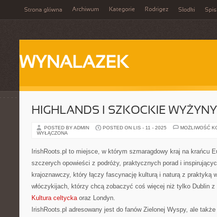
Archiwum
Kategorie
Rodrigez
Strona główna
Słodki
Spis
WYNALAZEK
HIGHLANDS I SZKOCKIE WYŻYNY
POSTED BY ADMIN
POSTED ON LIS - 11 - 2025
MOŻLIWOŚĆ K
WYŁĄCZONA
IrishRoots.pl to miejsce, w którym szmaragdowy kraj na krańcu 
szczerych opowieści z podróży, praktycznych porad i inspirujący
krajoznawczy, który łączy fascynację kulturą i naturą z praktyką 
włóczykijach, którzy chcą zobaczyć coś więcej niż tylko Dublin z
Kultura celtycka
oraz Londyn.
IrishRoots.pl adresowany jest do fanów Zielonej Wyspy, ale także 