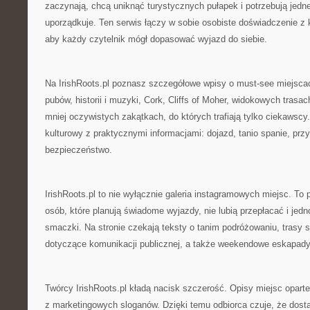
zaczynają, chcą uniknąć turystycznych pułapek i potrzebują jedn
uporządkuje. Ten serwis łączy w sobie osobiste doświadczenie z 
aby każdy czytelnik mógł dopasować wyjazd do siebie.
Na IrishRoots.pl poznasz szczegółowe wpisy o must-see miejscach 
pubów, historii i muzyki, Cork, Cliffs of Moher, widokowych trasa
mniej oczywistych zakątkach, do których trafiają tylko ciekawscy
kulturowy z praktycznymi informacjami: dojazd, tanio spanie, prz
bezpieczeństwo.
IrishRoots.pl to nie wyłącznie galeria instagramowych miejsc. T
osób, które planują świadome wyjazdy, nie lubią przepłacać i jedn
smaczki. Na stronie czekają teksty o tanim podróżowaniu, tras
dotyczące komunikacji publicznej, a także weekendowe eskapady
Twórcy IrishRoots.pl kładą nacisk szczerość. Opisy miejsc oparte
z marketingowych sloganów. Dzięki temu odbiorca czuje, że dost