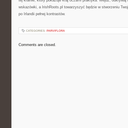
tej krainie, który pokazuje kraj oczami praktyka. Wejdź, odkrywaj
wskazówki, a IrishRoots.pl towarzyszyć będzie w stworzeniu Two
po Irlandii pełnej kontrastów.
CATEGORIES:
PARVIFLORA
Comments are closed.