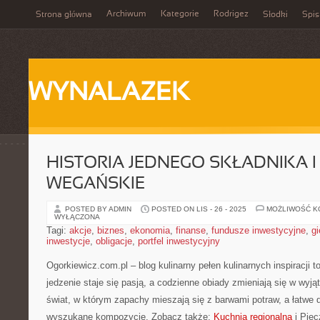
Archiwum
Kategorie
Rodrigez
Strona główna
Słodki
Spis
WYNALAZEK
HISTORIA JEDNEGO SKŁADNIKA I
WEGAŃSKIE
POSTED BY ADMIN
POSTED ON LIS - 26 - 2025
MOŻLIWOŚĆ 
WYŁĄCZONA
Tagi:
akcje
,
biznes
,
ekonomia
,
finanse
,
fundusze inwestycyjne
,
gi
inwestycje
,
obligacje
,
portfel inwestycyjny
Ogorkiewicz.com.pl – blog kulinarny pełen kulinarnych inspiracji t
jedzenie staje się pasją, a codzienne obiady zmieniają się w wyj
świat, w którym zapachy mieszają się z barwami potraw, a łatwe 
wyszukane kompozycje. Zobacz także:
Kuchnia regionalna
i Pie