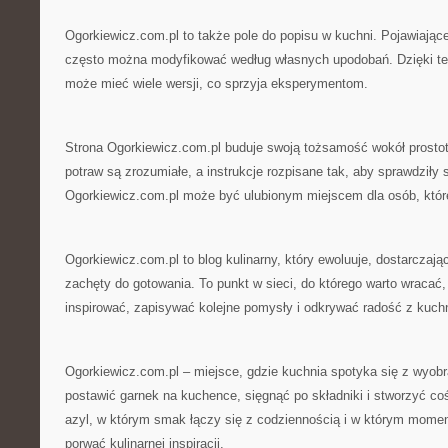
Ogorkiewicz.com.pl to także pole do popisu w kuchni. Pojawiając
często można modyfikować według własnych upodobań. Dzięki t
może mieć wiele wersji, co sprzyja eksperymentom.
Strona Ogorkiewicz.com.pl buduje swoją tożsamość wokół prostoty
potraw są zrozumiałe, a instrukcje rozpisane tak, aby sprawdziły 
Ogorkiewicz.com.pl może być ulubionym miejscem dla osób, które
Ogorkiewicz.com.pl to blog kulinarny, który ewoluuje, dostarczaj
zachęty do gotowania. To punkt w sieci, do którego warto wracać,
inspirować, zapisywać kolejne pomysły i odkrywać radość z kuchn
Ogorkiewicz.com.pl – miejsce, gdzie kuchnia spotyka się z wyobr
postawić garnek na kuchence, sięgnąć po składniki i stworzyć co
azyl, w którym smak łączy się z codziennością i w którym momen
porwać kulinarnej inspiracji.