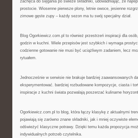
zachęca do sięgania po świeże składniki, udowadniając, że najle
prostocie. Wiosenne pierwsze plony, letnie owoce, jesienne rozgr
zimowe gęste zupy – każdy sezon ma tu swój specjalny dział.
Blog Ogorkiewicz.com.pl to również przestrzeń inspiracji dla osób
godzin w kuchni. Wiele przepisów jest szybkich i wymaga prostyc
codzienne gotowanie nie musi być uciążliwym zadaniem, lecz mo
rytuałem.
Jednocześnie w serwisie nie brakuje bardziej zaawansowanych dań
eksperymentować. bardziej rozbudowane kompozycje, ciasta i tor
inspiracje z kuchni świata pozwalają poszerzać kulinarne horyzont
Ogorkiewicz.com.pl to blog, która łączy klasykę z aktualnymi tr
pojawiają się zarówno znane składniki, jak i mniej oczywiste ele
odświeżyć klasyczne potrawy. Dzięki temu każda propozycja mo
indywidualnych potrzeb czytelnika.