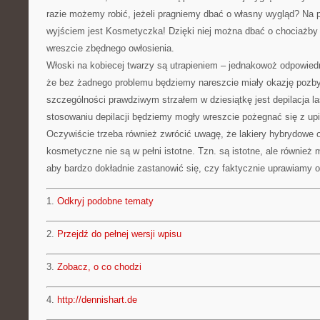
razie możemy robić, jeżeli pragniemy dbać o własny wygląd? Na 
wyjściem jest Kosmetyczka! Dzięki niej można dbać o chociażby 
wreszcie zbędnego owłosienia.
Włoski na kobiecej twarzy są utrapieniem – jednakowoż odpowie
że bez żadnego problemu będziemy nareszcie miały okazję pozb
szczególności prawdziwym strzałem w dziesiątkę jest depilacja la
stosowaniu depilacji będziemy mogły wreszcie pożegnać się z up
Oczywiście trzeba również zwrócić uwagę, że lakiery hybrydowe o
kosmetyczne nie są w pełni istotne. Tzn. są istotne, ale również
aby bardzo dokładnie zastanowić się, czy faktycznie uprawiamy od
1.
Odkryj podobne tematy
2.
Przejdź do pełnej wersji wpisu
3.
Zobacz, o co chodzi
4.
http://dennishart.de