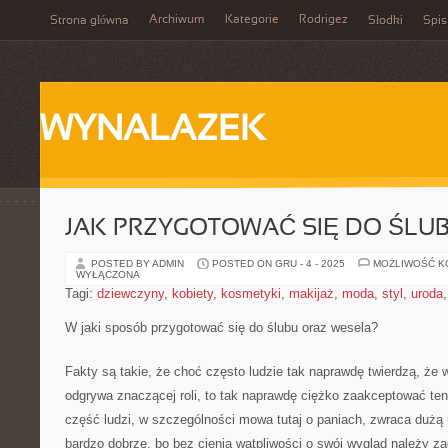
Archiwum
Kategorie
Rodrigez
Strona główna
Słodki
Spis
WYNALAZEK
JAK PRZYGOTOWAĆ SIĘ DO ŚLUB
POSTED BY ADMIN
POSTED ON GRU - 4 - 2025
MOŻLIWOŚĆ 
WYŁĄCZONA
Tagi:
dziewczyny
,
kobiety
,
kosmetyki
,
makijaż
,
moda
,
styl
,
uroda
W jaki sposób przygotować się do ślubu oraz wesela?
Fakty są takie, że choć często ludzie tak naprawdę twierdzą, że 
odgrywa znaczącej roli, to tak naprawdę ciężko zaakceptować ten
część ludzi, w szczególności mowa tutaj o paniach, zwraca dużą
bardzo dobrze, bo bez cienia wątpliwości o swój wygląd należy z