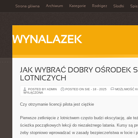
Archiwum
Kategorie
Rodrigez
Strona główna
Słodki
Spis
WYNALAZEK
JAK WYBRAĆ DOBRY OŚRODEK 
LOTNICZYCH
POSTED BY ADMIN
POSTED ON SIE - 18 - 2025
MOŻLIWOŚĆ 
WYŁĄCZONA
Czy otrzymanie licencji pilota jest ciężkie
Pierwsze zetknięcie z lotnictwem często budzi ekscytację, ale te
ścieżka początkowych lekcji do niezależnego latania. Kursy są p
żeby stopniowo wprowadzać w zasady bezpieczeństwa w locie i pi