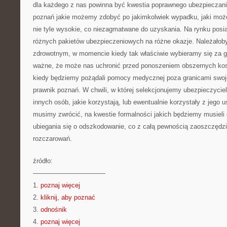
dla każdego z nas powinna być kwestia poprawnego ubezpieczan
poznań jakie możemy zdobyć po jakimkolwiek wypadku, jaki moż
nie tyle wysokie, co niezagmatwane do uzyskania. Na rynku pos
różnych pakietów ubezpieczeniowych na różne okazje. Należałob
zdrowotnym, w momencie kiedy tak właściwie wybieramy się za gra
ważne, że może nas uchronić przed ponoszeniem obszernych ko
kiedy będziemy pożądali pomocy medycznej poza granicami swoje
prawnik poznań. W chwili, w której selekcjonujemy ubezpieczycie
innych osób, jakie korzystają, lub ewentualnie korzystały z jego
musimy zwrócić, na kwestie formalności jakich będziemy musiel
ubiegania się o odszkodowanie, co z całą pewnością zaoszczędzi
rozczarowań.
źródło:
———————————
1.
poznaj więcej
2.
kliknij, aby poznać
3.
odnośnik
4.
poznaj więcej