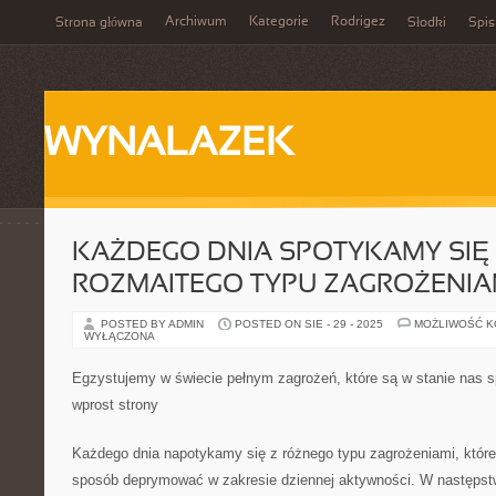
Archiwum
Kategorie
Rodrigez
Strona główna
Słodki
Spis
WYNALAZEK
KAŻDEGO DNIA SPOTYKAMY SIĘ
ROZMAITEGO TYPU ZAGROŻENIA
POSTED BY ADMIN
POSTED ON SIE - 29 - 2025
MOŻLIWOŚĆ 
WYŁĄCZONA
Egzystujemy w świecie pełnym zagrożeń, które są w stanie nas s
wprost strony
Każdego dnia napotykamy się z różnego typu zagrożeniami, któr
sposób deprymować w zakresie dziennej aktywności. W następst