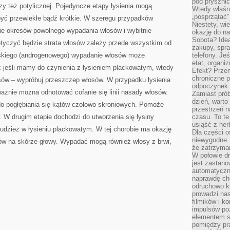
pod pryszni
czy też potylicznej. Pojedyncze etapy łysienia mogą
Wtedy właśn
„posprzątać”
być przewlekłe bądź krótkie. W szeregu przypadków
Niestety, wi
ie okresów powolnego wypadania włosów i wybitnie
okazję do na
Sobota? Ide
dotyczyć będzie strata włosów zależy przede wszystkim od
zakupy, spr
ęskiego (androgenowego) wypadanie włosów może
telefony. Je
etat, organi
 jeśli mamy do czynienia z łysieniem plackowatym, wtedy
Efekt? Przem
chroniczne 
osów – wypróbuj przeszczep włosów. W przypadku łysienia
odpoczynek 
żnie można odnotować cofanie się linii nasady włosów.
Zamiast pró
dzień, warto
o pogłębiania się kątów czołowo skroniowych. Pomoże
przestrzeń 
 W drugim etapie dochodzi do utworzenia się łysiny
czasu. To te
usiąść z her
 tudzież w łysieniu plackowatym. W tej chorobie ma okazję
Dla części o
niewygodne. 
sów na skórze głowy. Wypadać mogą również włosy z brwi,
że zatrzyma
W połowie dr
jest zastano
automatyczn
naprawdę ch
odruchowo 
prowadzi na
filmików i 
impulsów po
elementem sz
pomiędzy pr