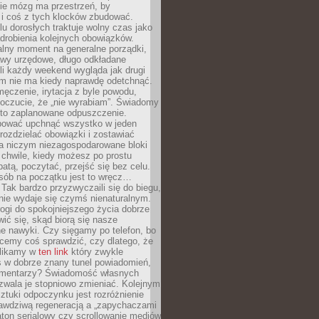
ie mózg ma przestrzeń, by
 i coś z tych klocków zbudować.
elu dorosłych traktuje wolny czas jako
drobienia kolejnych obowiązków.
alny moment na generalne porządki,
awy urzędowe, długo odkładane
śli każdy weekend wygląda jak drugi
zm nie ma kiedy naprawdę odetchnąć.
ęczenie, irytacja z byle powodu,
poczucie, że „nie wyrabiam”. Świadomy
to zaplanowane odpuszczenie.
bować upchnąć wszystko w jeden
 rozdzielać obowiązki i zostawiać
na niczym niezagospodarowane bloki
 chwile, kiedy możesz po prostu
batą, poczytać, przejść się bez celu.
sób na początku jest to wręcz…
Tak bardzo przyzwyczaili się do biegu,
nie wydaje się czymś nienaturalnym.
ogi do spokojniejszego życia dobrze
wić się, skąd biorą się nasze
e nawyki. Czy sięgamy po telefon, bo
cemy coś sprawdzić, czy dlatego, że
klikamy w
ten link
który zwykle
s w dobrze znany tunel powiadomień,
komentarzy? Świadomość własnych
zwala je stopniowo zmieniać. Kolejnym
tuki odpoczynku jest rozróżnienie
awdziwą regeneracją a „zapychaczami
ton serialowy czy scrollowanie mediów