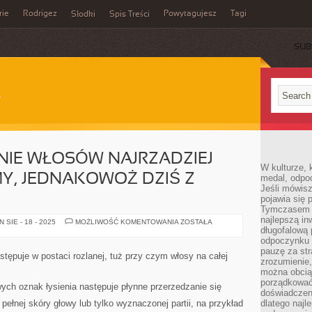
rie
Rodrigez
Powytagujesz
Tagi
Słodki
Spis Treści
SUB
NIE WŁOSÓW NAJRZADZIEJ
W kulturze, 
Y, JEDNAKOWOŻ DZIŚ Z
medal, odpoc
Jeśli mówis
pojawia się 
Tymczasem w
najlepszą in
KIEDYŚ
SIE - 18 - 2025
MOŻLIWOŚĆ KOMENTOWANIA
ZOSTAŁA
WYPADANIE
długofalową
WŁOSÓW
odpoczynku 
NAJRZADZIEJ
pauzę za str
DOTYCZYŁO
astępuje w postaci rozlanej, tuż przy czym włosy na całej
DAMY,
zrozumienie,
JEDNAKOWOŻ
można obcią
DZIŚ
porządkować
Z
ych oznak łysienia następuje płynne przerzedzanie się
PROBLEMEM
doświadczen
pełnej skóry głowy lub tylko wyznaczonej partii, na przykład
dlatego naj