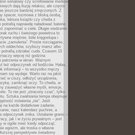
ton serialowy czy scrollowanie mediów
owych dają iluzję relaksu, ale często
nas jeszcze bardziej zmęczonych. Z
ny spacer, rozmowa z bliską osobą,
ka, lektura książki czy chwila z
 potrafią naprawdę naładować baterie.
ż zapominać o ciele. Długie siedzenie
 brak ruchu i świeżego powietrza to
ztywne mięśnie, bóle kręgosłupa i
cie „zamulenia”. Proste rozciąganie,
zych oddechów, szybszy marsz albo
ng potrafią zdziałać cuda. Czasem 15
znaczy więcej niż godzina
 patrzenia w ekran. Ważnym
st też odpoczynek od bodźców. Hałas,
łok informacji – to wszystko męczy
ż nam się wydaje. Warto raz na jakiś
ieć w ciszy, odłożyć urządzenia,
zykę, zamknąć oczy. To chwila, w
my zauważyć własne myśli, emocje,
ele. To nie jest „stracony czas”, tylko
tu. Sztuka zwalniania tempa obejmuje
jętność mówienia „nie”. Jeśli
ę na każde dodatkowe zadanie,
tkanie, nasz kalendarz puchnie, a
a odpoczynek znika. Ustalanie granic –
acy, jak i w życiu prywatnym – jest
by w ogóle mieć kiedy odpocząć.
ie egoizm, ale troska o własne
dłuższej perspektywie świadomy