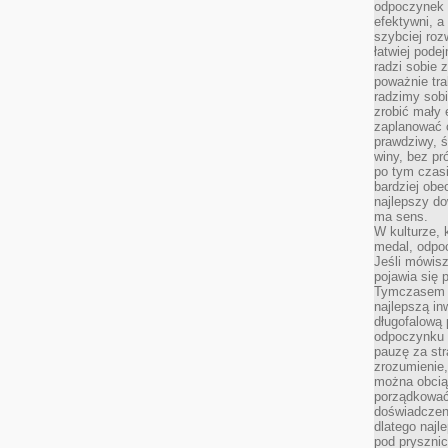
odpoczynek s
efektywni, a
szybciej roz
łatwiej pode
radzi sobie 
poważnie tra
radzimy sob
zrobić mały 
zaplanować 
prawdziwy, 
winy, bez pr
po tym czasi
bardziej obe
najlepszy d
ma sens.
W kulturze, 
medal, odpoc
Jeśli mówis
pojawia się 
Tymczasem w
najlepszą in
długofalową
odpoczynku 
pauzę za str
zrozumienie,
można obcią
porządkować
doświadczen
dlatego naj
pod pryszni