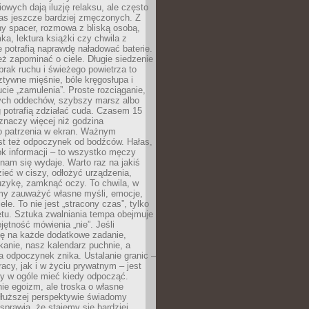
owych dają iluzję relaksu, ale często
nas jeszcze bardziej zmęczonych. Z
ny spacer, rozmowa z bliską osobą,
ka, lektura książki czy chwila z
 potrafią naprawdę naładować baterie.
ż zapominać o ciele. Długie siedzenie
 brak ruchu i świeżego powietrza to
ztywne mięśnie, bóle kręgosłupa i
cie „zamulenia”. Proste rozciąganie,
zych oddechów, szybszy marsz albo
ng potrafią zdziałać cuda. Czasem 15
znaczy więcej niż godzina
 patrzenia w ekran. Ważnym
st też odpoczynek od bodźców. Hałas,
łok informacji – to wszystko męczy
ż nam się wydaje. Warto raz na jakiś
ieć w ciszy, odłożyć urządzenia,
zykę, zamknąć oczy. To chwila, w
my zauważyć własne myśli, emocje,
ele. To nie jest „stracony czas”, tylko
tu. Sztuka zwalniania tempa obejmuje
jętność mówienia „nie”. Jeśli
ę na każde dodatkowe zadanie,
tkanie, nasz kalendarz puchnie, a
a odpoczynek znika. Ustalanie granic –
acy, jak i w życiu prywatnym – jest
by w ogóle mieć kiedy odpocząć.
ie egoizm, ale troska o własne
dłuższej perspektywie świadomy
prawia, że stajemy się bardziej