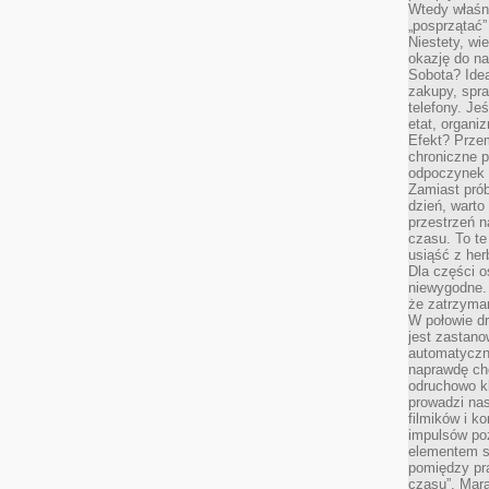
Wtedy właśn
„posprzątać”
Niestety, wi
okazję do na
Sobota? Ide
zakupy, spr
telefony. Je
etat, organi
Efekt? Przem
chroniczne 
odpoczynek 
Zamiast pró
dzień, warto
przestrzeń 
czasu. To te
usiąść z her
Dla części o
niewygodne. 
że zatrzyma
W połowie dr
jest zastano
automatyczn
naprawdę ch
odruchowo 
prowadzi na
filmików i 
impulsów po
elementem sz
pomiędzy pr
czasu”. Mara