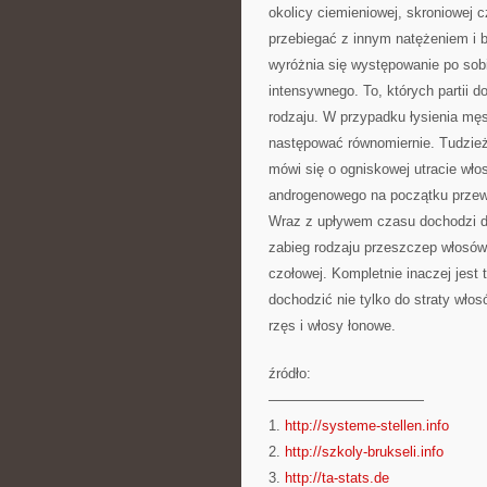
okolicy ciemieniowej, skroniowej 
przebiegać z innym natężeniem i 
wyróżnia się występowanie po sob
intensywnego. To, których partii 
rodzaju. W przypadku łysienia m
następować równomiernie. Tudzież
mówi się o ogniskowej utracie wł
androgenowego na początku przewa
Wraz z upływem czasu dochodzi d
zabieg rodzaju przeszczep włosów.
czołowej. Kompletnie inaczej jest
dochodzić nie tylko do straty wło
rzęs i włosy łonowe.
źródło:
———————————
1.
http://systeme-stellen.info
2.
http://szkoly-brukseli.info
3.
http://ta-stats.de