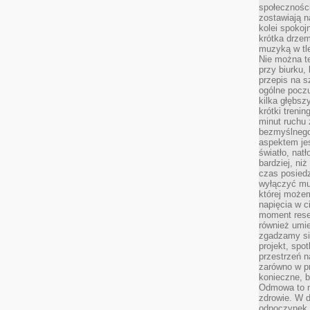
społeczności
zostawiają 
kolei spokoj
krótka drzem
muzyką w tle
Nie można te
przy biurku,
przepis na s
ogólne poczu
kilka głębs
krótki treni
minut ruchu 
bezmyślnego
aspektem je
światło, nat
bardziej, ni
czas posiedz
wyłączyć mu
której może
napięcia w ci
moment rese
również umie
zgadzamy si
projekt, spo
przestrzeń n
zarówno w pr
konieczne, 
Odmowa to n
zdrowie. W 
odpoczynek s