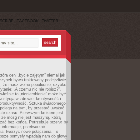
SCRIBE
FACEBOOK
TWITTER
która ceni „bycie zajętym” niemal jak
zynek bywa traktowany podejrzliwie.
z, że masz wolne popołudnie, szybko
pytanie: „A czemu nic nie robisz?”.
łaśnie to „nicnierobienie” może być
westycją w zdrowie, kreatywność i
 produktywność. Sztuka świadomego
polega na tym, by przestać uważać
atę czasu. Pierwszym krokiem jest
 że mózg nie jest maszyną, którą
żać bez końca. Potrzebuje przerw, by
 informacje, przetwarzać
ia, tworzyć nowe połączenia. To
lepsze pomysły wpadają nam do głowy