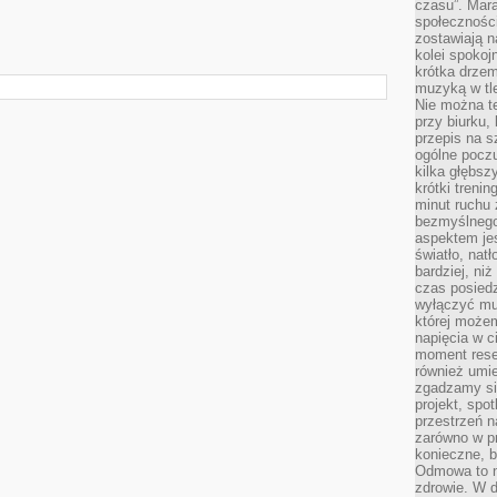
czasu”. Mara
społeczności
zostawiają 
kolei spokoj
krótka drzem
muzyką w tle
Nie można te
przy biurku,
przepis na s
ogólne poczu
kilka głębs
krótki treni
minut ruchu 
bezmyślnego
aspektem je
światło, nat
bardziej, ni
czas posiedz
wyłączyć mu
której może
napięcia w ci
moment rese
również umie
zgadzamy si
projekt, spo
przestrzeń n
zarówno w pr
konieczne, 
Odmowa to n
zdrowie. W 