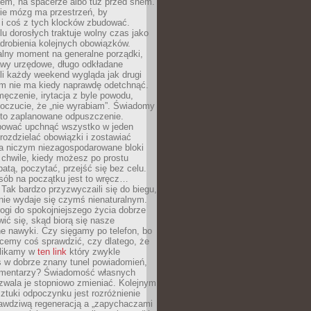
cem, na spacerze albo tuż przed snem.
ie mózg ma przestrzeń, by
 i coś z tych klocków zbudować.
elu dorosłych traktuje wolny czas jako
drobienia kolejnych obowiązków.
alny moment na generalne porządki,
awy urzędowe, długo odkładane
śli każdy weekend wygląda jak drugi
zm nie ma kiedy naprawdę odetchnąć.
ęczenie, irytacja z byle powodu,
poczucie, że „nie wyrabiam”. Świadomy
to zaplanowane odpuszczenie.
bować upchnąć wszystko w jeden
 rozdzielać obowiązki i zostawiać
na niczym niezagospodarowane bloki
 chwile, kiedy możesz po prostu
batą, poczytać, przejść się bez celu.
sób na początku jest to wręcz…
Tak bardzo przyzwyczaili się do biegu,
nie wydaje się czymś nienaturalnym.
ogi do spokojniejszego życia dobrze
wić się, skąd biorą się nasze
e nawyki. Czy sięgamy po telefon, bo
cemy coś sprawdzić, czy dlatego, że
klikamy w
ten link
który zwykle
s w dobrze znany tunel powiadomień,
komentarzy? Świadomość własnych
zwala je stopniowo zmieniać. Kolejnym
tuki odpoczynku jest rozróżnienie
awdziwą regeneracją a „zapychaczami