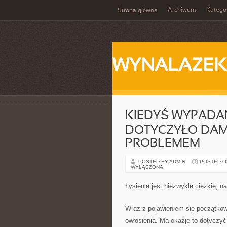
Archiwum
Katego
Strona główna
WYNALAZEK
KIEDYŚ WYPADA
DOTYCZYŁO DAM
PROBLEMEM
POSTED BY ADMIN
POSTED ON 
WYŁĄCZONA
Łysienie jest niezwykle ciężkie, n
Wraz z pojawieniem się początkow
owłosienia. Ma okazję to dotyczyć 