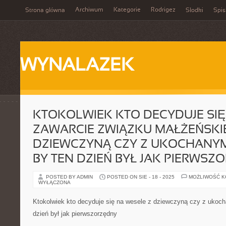
Archiwum
Kategorie
Rodrigez
Strona główna
Słodki
Spis
WYNALAZEK
KTOKOLWIEK KTO DECYDUJE SIĘ
ZAWARCIE ZWIĄZKU MAŁŻEŃSKI
DZIEWCZYNĄ CZY Z UKOCHANYM
BY TEN DZIEŃ BYŁ JAK PIERWSZ
POSTED BY ADMIN
POSTED ON SIE - 18 - 2025
MOŻLIWOŚĆ 
WYŁĄCZONA
Ktokolwiek kto decyduje się na wesele z dziewczyną czy z ukoc
dzień był jak pierwszorzędny