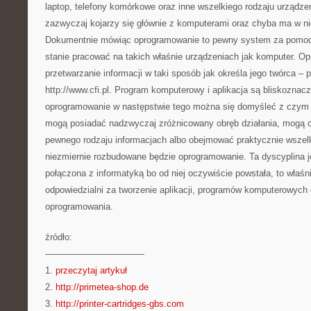
laptop, telefony komórkowe oraz inne wszelkiego rodzaju urządz
zazwyczaj kojarzy się głównie z komputerami oraz chyba ma w n
Dokumentnie mówiąc oprogramowanie to pewny system za pomoc
stanie pracować na takich właśnie urządzeniach jak komputer. O
przetwarzanie informacji w taki sposób jak określa jego twórca – 
http://www.cfi.pl. Program komputerowy i aplikacja są bliskoznac
oprogramowanie w następstwie tego można się domyśleć z czym 
mogą posiadać nadzwyczaj zróżnicowany obręb działania, mogą 
pewnego rodzaju informacjach albo obejmować praktycznie wszelk
niezmiernie rozbudowane będzie oprogramowanie. Ta dyscyplina j
połączona z informatyką bo od niej oczywiście powstała, to właśn
odpowiedzialni za tworzenie aplikacji, programów komputerowych
oprogramowania.
źródło:
———————————
1.
przeczytaj artykuł
2.
http://primetea-shop.de
3.
http://printer-cartridges-gbs.com