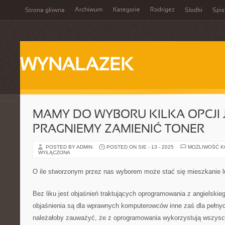
Archiwum
Kategorie
Rodrigez
Strona główna
Słodki
Spis
WYNALAZEK
MAMY DO WYBORU KILKA OPCJI J
PRAGNIEMY ZAMIENIĆ TONER
POSTED BY ADMIN
POSTED ON SIE - 13 - 2025
MOŻLIWOŚĆ 
WYŁĄCZONA
O ile stworzonym przez nas wyborem może stać się mieszkanie l
Bez liku jest objaśnień traktujących oprogramowania z angielskie
objaśnienia są dla wprawnych komputerowców inne zaś dla pełnyc
należałoby zauważyć, że z oprogramowania wykorzystują wszyscy