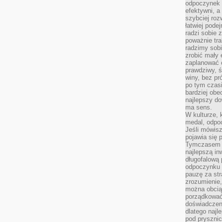
odpoczynek s
efektywni, a
szybciej roz
łatwiej pode
radzi sobie 
poważnie tra
radzimy sob
zrobić mały 
zaplanować 
prawdziwy, 
winy, bez pr
po tym czasi
bardziej obe
najlepszy d
ma sens.
W kulturze, 
medal, odpoc
Jeśli mówis
pojawia się 
Tymczasem w
najlepszą in
długofalową
odpoczynku 
pauzę za str
zrozumienie,
można obcią
porządkować
doświadczen
dlatego naj
pod pryszni