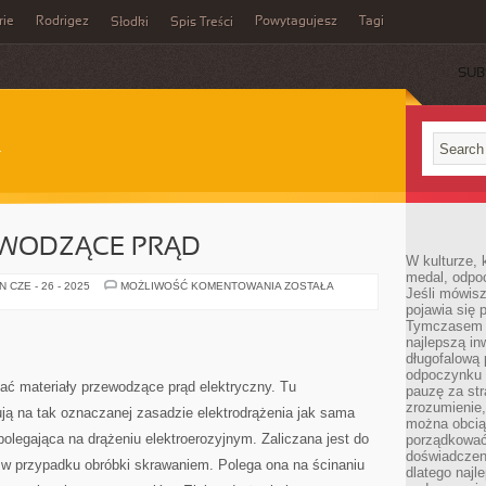
rie
Rodrigez
Powytagujesz
Tagi
Słodki
Spis Treści
SUB
EWODZĄCE PRĄD
W kulturze, 
medal, odpoc
MATERIAŁY
 CZE - 26 - 2025
MOŻLIWOŚĆ KOMENTOWANIA
ZOSTAŁA
Jeśli mówis
PRZEWODZĄCE
pojawia się 
PRĄD
Tymczasem w
najlepszą in
długofalową
odpoczynku 
iać materiały przewodzące prąd elektryczny. Tu
pauzę za str
zrozumienie,
ują na tak oznaczanej zasadzie elektrodrążenia jak sama
można obcią
polegająca na drążeniu elektroerozyjnym. Zaliczana jest do
porządkować
doświadczen
w przypadku obróbki skrawaniem. Polega ona na ścinaniu
dlatego naj