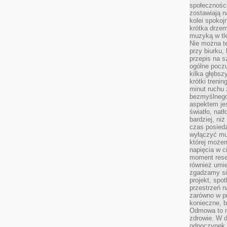
społeczności
zostawiają 
kolei spokoj
krótka drzem
muzyką w tle
Nie można te
przy biurku,
przepis na s
ogólne poczu
kilka głębs
krótki treni
minut ruchu 
bezmyślnego
aspektem je
światło, nat
bardziej, ni
czas posiedz
wyłączyć mu
której może
napięcia w ci
moment rese
również umie
zgadzamy si
projekt, spo
przestrzeń n
zarówno w pr
konieczne, 
Odmowa to n
zdrowie. W 
odpoczynek s