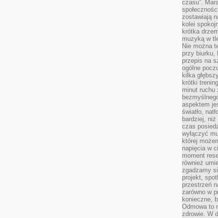
czasu”. Mara
społeczności
zostawiają 
kolei spokoj
krótka drzem
muzyką w tle
Nie można te
przy biurku,
przepis na s
ogólne poczu
kilka głębs
krótki treni
minut ruchu 
bezmyślnego
aspektem je
światło, nat
bardziej, ni
czas posiedz
wyłączyć mu
której może
napięcia w ci
moment rese
również umie
zgadzamy si
projekt, spo
przestrzeń n
zarówno w pr
konieczne, 
Odmowa to n
zdrowie. W 