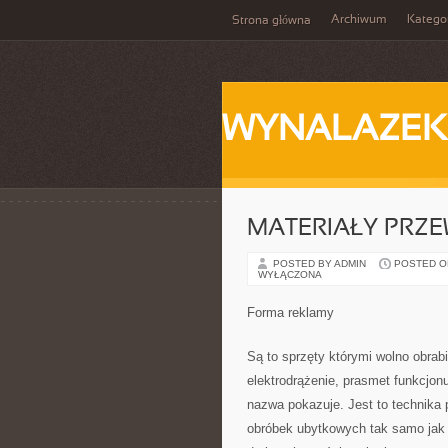
Archiwum
Katego
Strona główna
WYNALAZEK
MATERIAŁY PRZ
POSTED BY ADMIN
POSTED ON
WYŁĄCZONA
Forma reklamy
Są to sprzęty którymi wolno obrab
elektrodrążenie, prasmet funkcjon
nazwa pokazuje. Jest to technika 
obróbek ubytkowych tak samo jak 