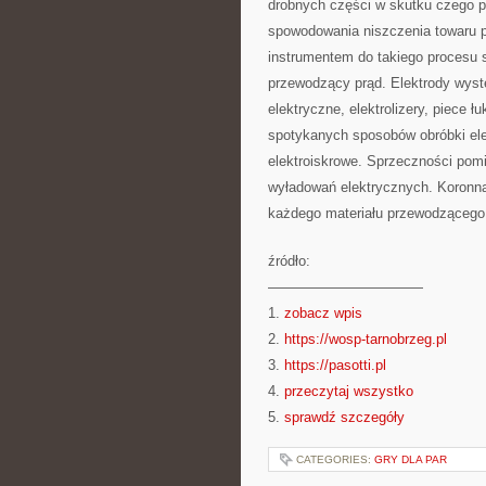
drobnych części w skutku czego po
spowodowania niszczenia towaru 
instrumentem do takiego procesu s
przewodzący prąd. Elektrody wystę
elektryczne, elektrolizery, piece 
spotykanych sposobów obróbki elek
elektroiskrowe. Sprzeczności pom
wyładowań elektrycznych. Koronną 
każdego materiału przewodzącego
źródło:
———————————
1.
zobacz wpis
2.
https://wosp-tarnobrzeg.pl
3.
https://pasotti.pl
4.
przeczytaj wszystko
5.
sprawdź szczegóły
CATEGORIES:
GRY DLA PAR