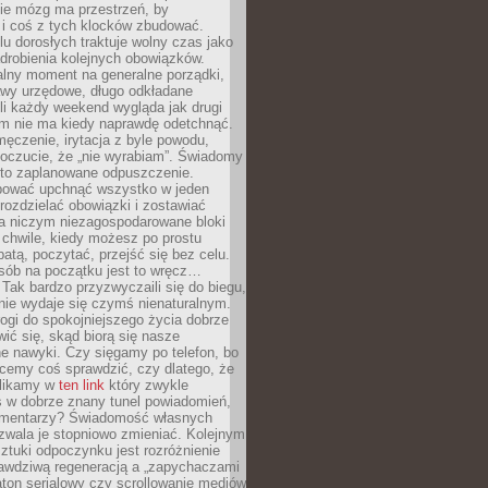
ie mózg ma przestrzeń, by
 i coś z tych klocków zbudować.
elu dorosłych traktuje wolny czas jako
drobienia kolejnych obowiązków.
alny moment na generalne porządki,
awy urzędowe, długo odkładane
śli każdy weekend wygląda jak drugi
zm nie ma kiedy naprawdę odetchnąć.
ęczenie, irytacja z byle powodu,
poczucie, że „nie wyrabiam”. Świadomy
to zaplanowane odpuszczenie.
bować upchnąć wszystko w jeden
 rozdzielać obowiązki i zostawiać
na niczym niezagospodarowane bloki
 chwile, kiedy możesz po prostu
batą, poczytać, przejść się bez celu.
sób na początku jest to wręcz…
Tak bardzo przyzwyczaili się do biegu,
nie wydaje się czymś nienaturalnym.
ogi do spokojniejszego życia dobrze
wić się, skąd biorą się nasze
e nawyki. Czy sięgamy po telefon, bo
cemy coś sprawdzić, czy dlatego, że
klikamy w
ten link
który zwykle
s w dobrze znany tunel powiadomień,
komentarzy? Świadomość własnych
zwala je stopniowo zmieniać. Kolejnym
tuki odpoczynku jest rozróżnienie
awdziwą regeneracją a „zapychaczami
ton serialowy czy scrollowanie mediów