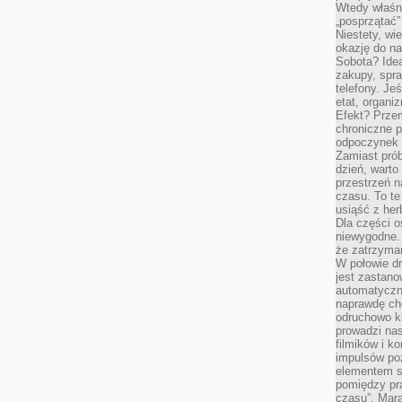
Wtedy właśn
„posprzątać”
Niestety, wi
okazję do na
Sobota? Ide
zakupy, spr
telefony. Je
etat, organi
Efekt? Przem
chroniczne 
odpoczynek 
Zamiast pró
dzień, warto
przestrzeń 
czasu. To te
usiąść z her
Dla części o
niewygodne. 
że zatrzyma
W połowie dr
jest zastano
automatyczn
naprawdę ch
odruchowo 
prowadzi na
filmików i 
impulsów po
elementem sz
pomiędzy pr
czasu”. Mara