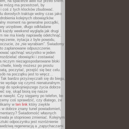
cem, na spacerze albo tuż przed snem.
ie mózg ma przestrzeń, by
 i coś z tych klocków zbudować.
elu dorosłych traktuje wolny czas jako
drobienia kolejnych obowiązków.
alny moment na generalne porządki,
awy urzędowe, długo odkładane
śli każdy weekend wygląda jak drugi
zm nie ma kiedy naprawdę odetchnąć.
ęczenie, irytacja z byle powodu,
poczucie, że „nie wyrabiam”. Świadomy
to zaplanowane odpuszczenie.
bować upchnąć wszystko w jeden
 rozdzielać obowiązki i zostawiać
na niczym niezagospodarowane bloki
 chwile, kiedy możesz po prostu
batą, poczytać, przejść się bez celu.
sób na początku jest to wręcz…
Tak bardzo przyzwyczaili się do biegu,
nie wydaje się czymś nienaturalnym.
ogi do spokojniejszego życia dobrze
wić się, skąd biorą się nasze
e nawyki. Czy sięgamy po telefon, bo
cemy coś sprawdzić, czy dlatego, że
klikamy w
ten link
który zwykle
s w dobrze znany tunel powiadomień,
komentarzy? Świadomość własnych
zwala je stopniowo zmieniać. Kolejnym
tuki odpoczynku jest rozróżnienie
awdziwą regeneracją a „zapychaczami