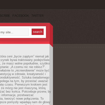
SCRIBE
FACEBOOK
TWITTER
która ceni „bycie zajętym” niemal jak
zynek bywa traktowany podejrzliwie.
z, że masz wolne popołudnie, szybko
pytanie: „A czemu nic nie robisz?”.
łaśnie to „nicnierobienie” może być
westycją w zdrowie, kreatywność i
 produktywność. Sztuka świadomego
polega na tym, by przestać uważać
atę czasu. Pierwszym krokiem jest
 że mózg nie jest maszyną, którą
żać bez końca. Potrzebuje przerw, by
 informacje, przetwarzać
ia, tworzyć nowe połączenia. To
lepsze pomysły wpadają nam do głowy