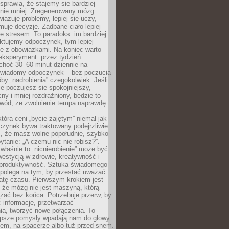
prawia, że stajemy się bardziej
 nie mniej. Zregenerowany mózg
wiązuje problemy, lepiej się uczy,
jmuje decyzje. Zadbane ciało lepiej
ze stresem. To paradoks: im bardziej
ktujemy odpoczynek, tym lepiej
ie z obowiązkami. Na koniec warto
eksperyment: przez tydzień
choć 30–60 minut dziennie na
świadomy odpoczynek – bez poczucia
óby „nadrobienia” czegokolwiek. Jeśli
e poczujesz się spokojniejszy,
cny i mniej rozdrażniony, będzie to
owód, że zwolnienie tempa naprawdę
która ceni „bycie zajętym” niemal jak
zynek bywa traktowany podejrzliwie.
z, że masz wolne popołudnie, szybko
pytanie: „A czemu nic nie robisz?”.
łaśnie to „nicnierobienie” może być
westycją w zdrowie, kreatywność i
 produktywność. Sztuka świadomego
polega na tym, by przestać uważać
atę czasu. Pierwszym krokiem jest
 że mózg nie jest maszyną, którą
żać bez końca. Potrzebuje przerw, by
 informacje, przetwarzać
ia, tworzyć nowe połączenia. To
lepsze pomysły wpadają nam do głowy
cem, na spacerze albo tuż przed snem.