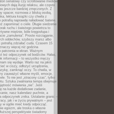
ton serialowy czy scrollowanie mediów
owych dają iluzję relaksu, ale często
nas jeszcze bardziej zmęczonych. Z
ny spacer, rozmowa z bliską osobą,
ka, lektura książki czy chwila z
 potrafią naprawdę naładować baterie.
ż zapominać o ciele. Długie siedzenie
 brak ruchu i świeżego powietrza to
ztywne mięśnie, bóle kręgosłupa i
cie „zamulenia”. Proste rozciąganie,
zych oddechów, szybszy marsz albo
ng potrafią zdziałać cuda. Czasem 15
znaczy więcej niż godzina
 patrzenia w ekran. Ważnym
st też odpoczynek od bodźców. Hałas,
łok informacji – to wszystko męczy
ż nam się wydaje. Warto raz na jakiś
ieć w ciszy, odłożyć urządzenia,
zykę, zamknąć oczy. To chwila, w
my zauważyć własne myśli, emocje,
ele. To nie jest „stracony czas”, tylko
tu. Sztuka zwalniania tempa obejmuje
jętność mówienia „nie”. Jeśli
ę na każde dodatkowe zadanie,
tkanie, nasz kalendarz puchnie, a
a odpoczynek znika. Ustalanie granic –
acy, jak i w życiu prywatnym – jest
by w ogóle mieć kiedy odpocząć.
ie egoizm, ale troska o własne
dłuższej perspektywie świadomy