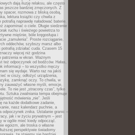
owych dają iluzję relaksu, ale często
nas jeszcze bardziej zmęczonych. Z
ny spacer, rozmowa z bliską osobą,
ka, lektura książki czy chwila z
 potrafią naprawdę naładować baterie.
ż zapominać o ciele. Długie siedzenie
 brak ruchu i świeżego powietrza to
ztywne mięśnie, bóle kręgosłupa i
cie „zamulenia”. Proste rozciąganie,
zych oddechów, szybszy marsz albo
ng potrafią zdziałać cuda. Czasem 15
znaczy więcej niż godzina
 patrzenia w ekran. Ważnym
st też odpoczynek od bodźców. Hałas,
łok informacji – to wszystko męczy
ż nam się wydaje. Warto raz na jakiś
ieć w ciszy, odłożyć urządzenia,
zykę, zamknąć oczy. To chwila, w
my zauważyć własne myśli, emocje,
ele. To nie jest „stracony czas”, tylko
tu. Sztuka zwalniania tempa obejmuje
jętność mówienia „nie”. Jeśli
ę na każde dodatkowe zadanie,
tkanie, nasz kalendarz puchnie, a
a odpoczynek znika. Ustalanie granic –
acy, jak i w życiu prywatnym – jest
by w ogóle mieć kiedy odpocząć.
ie egoizm, ale troska o własne
dłuższej perspektywie świadomy
prawia, że stajemy się bardziej