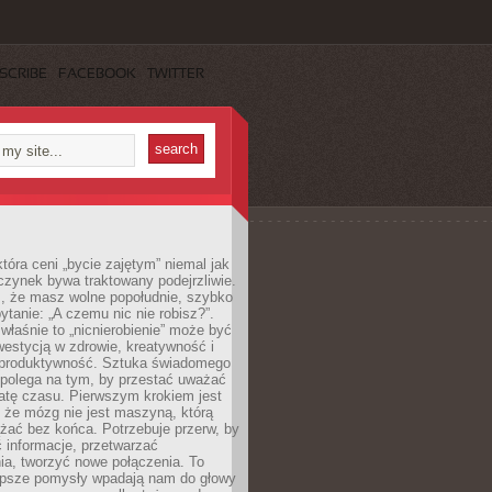
SCRIBE
FACEBOOK
TWITTER
która ceni „bycie zajętym” niemal jak
zynek bywa traktowany podejrzliwie.
z, że masz wolne popołudnie, szybko
pytanie: „A czemu nic nie robisz?”.
łaśnie to „nicnierobienie” może być
westycją w zdrowie, kreatywność i
 produktywność. Sztuka świadomego
polega na tym, by przestać uważać
atę czasu. Pierwszym krokiem jest
 że mózg nie jest maszyną, którą
żać bez końca. Potrzebuje przerw, by
 informacje, przetwarzać
ia, tworzyć nowe połączenia. To
lepsze pomysły wpadają nam do głowy