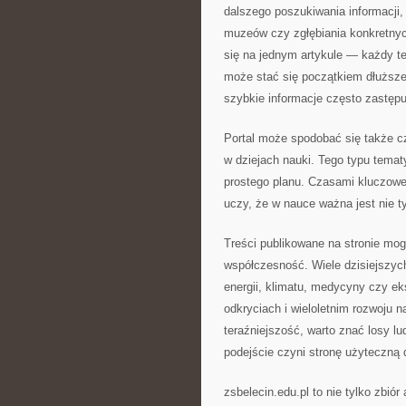
dalszego poszukiwania informacji
muzeów czy zgłębiania konkretnyc
się na jednym artykule — każdy t
może stać się początkiem dłuższ
szybkie informacje często zastępu
Portal może spodobać się także cz
w dziejach nauki. Tego typu temat
prostego planu. Czasami kluczowe
uczy, że w nauce ważna jest nie ty
Treści publikowane na stronie mo
współczesność. Wiele dzisiejszych
energii, klimatu, medycyny czy e
odkryciach i wieloletnim rozwoju n
teraźniejszość, warto znać losy l
podejście czyni stronę użyteczną 
zsbelecin.edu.pl to nie tylko zbió