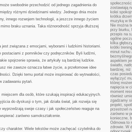
społeczności
k może swobodnie przechodzić od jednego zagadnienia do
zostawiają 
 między różnymi dziedzinami wiedzy. Jednego dnia może
kolei spokoj
krótka drzem
ny, innego rozwojem technologii, a jeszcze innego życiem
muzyką w tle
Nie można te
 mimo braku uznania. Taka różnorodność sprzyja dłuższej
przy biurku,
przepis na s
ogólne poczu
kilka głębs
 jest związana z emocjami, wyborami i ludzkimi historiami.
krótki treni
minut ruchu 
e postaciami z pomników czy podręczników. Byli ludźmi,
bezmyślnego
kie spojrzenie sprawia, że artykuły są bardziej ludzkie.
aspektem je
światło, nat
usz nie zawsze oznacza łatwe życie, a przełomowe idee
bardziej, ni
czas posiedz
dności. Dzięki temu portal może inspirować do wytrwałości,
wyłączyć mu
w zadawaniu pytań.
której może
napięcia w ci
moment rese
m miejscem dla osób, które szukają inspiracji edukacyjnych.
również umie
zgadzamy si
ścia do dyskusji o tym, jak działa świat, jak rozwija się
projekt, spo
ee wyprzedzają swoje czasy i jak społeczeństwo reaguje na
przestrzeń n
zarówno w pr
wspierać zarówno samokształcenie.
konieczne, 
Odmowa to n
zdrowie. W 
wczy charakter. Wiele tekstów może zachęcać czytelnika do
odpoczynek s