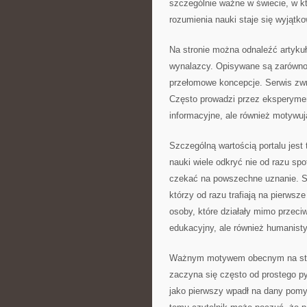
szczególnie ważne w świecie, w k
rozumienia nauki staje się wyjątk
Na stronie można odnaleźć artykuł
wynalazcy. Opisywane są zarówno i
przełomowe koncepcje. Serwis zwr
Często prowadzi przez eksperyment
informacyjne, ale również motywuj
Szczególną wartością portalu jest 
nauki wiele odkryć nie od razu sp
czekać na powszechne uznanie. St
którzy od razu trafiają na pierws
osoby, które działały mimo przeciw
edukacyjny, ale również humanist
Ważnym motywem obecnym na stroni
zaczyna się często od prostego py
jako pierwszy wpadł na dany pomys