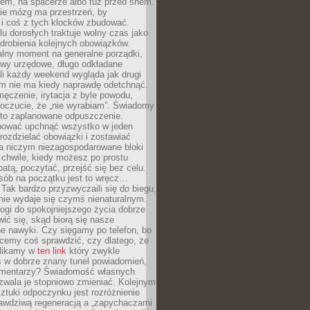
cem, na spacerze albo tuż przed snem.
ie mózg ma przestrzeń, by
 i coś z tych klocków zbudować.
elu dorosłych traktuje wolny czas jako
drobienia kolejnych obowiązków.
alny moment na generalne porządki,
awy urzędowe, długo odkładane
śli każdy weekend wygląda jak drugi
zm nie ma kiedy naprawdę odetchnąć.
ęczenie, irytacja z byle powodu,
poczucie, że „nie wyrabiam”. Świadomy
to zaplanowane odpuszczenie.
bować upchnąć wszystko w jeden
 rozdzielać obowiązki i zostawiać
na niczym niezagospodarowane bloki
 chwile, kiedy możesz po prostu
batą, poczytać, przejść się bez celu.
sób na początku jest to wręcz…
Tak bardzo przyzwyczaili się do biegu,
nie wydaje się czymś nienaturalnym.
ogi do spokojniejszego życia dobrze
wić się, skąd biorą się nasze
e nawyki. Czy sięgamy po telefon, bo
cemy coś sprawdzić, czy dlatego, że
klikamy w
ten link
który zwykle
s w dobrze znany tunel powiadomień,
komentarzy? Świadomość własnych
zwala je stopniowo zmieniać. Kolejnym
tuki odpoczynku jest rozróżnienie
awdziwą regeneracją a „zapychaczami