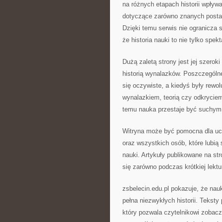
na różnych etapach historii wpływa
dotyczące zarówno znanych postac
Dzięki temu serwis nie ogranicza 
że historia nauki to nie tylko spe
Dużą zaletą strony jest jej szero
historią wynalazków. Poszczególne 
się oczywiste, a kiedyś były rew
wynalazkiem, teorią czy odkrycie
temu nauka przestaje być suchym zb
Witryna może być pomocna dla ucz
oraz wszystkich osób, które lubią 
nauki. Artykuły publikowane na st
się zarówno podczas krótkiej lektu
zsbelecin.edu.pl pokazuje, że na
pełna niezwykłych historii. Teksty
który pozwala czytelnikowi zobaczy