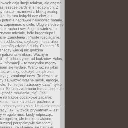
owych dają iluzję relaksu, ale często
nas jeszcze bardziej zmęczonych. Z
ny spacer, rozmowa z bliską osobą,
ka, lektura książki czy chwila z
 potrafią naprawdę naładować baterie.
ż zapominać o ciele. Długie siedzenie
 brak ruchu i świeżego powietrza to
ztywne mięśnie, bóle kręgosłupa i
cie „zamulenia”. Proste rozciąganie,
zych oddechów, szybszy marsz albo
ng potrafią zdziałać cuda. Czasem 15
znaczy więcej niż godzina
 patrzenia w ekran. Ważnym
st też odpoczynek od bodźców. Hałas,
łok informacji – to wszystko męczy
ż nam się wydaje. Warto raz na jakiś
ieć w ciszy, odłożyć urządzenia,
zykę, zamknąć oczy. To chwila, w
my zauważyć własne myśli, emocje,
ele. To nie jest „stracony czas”, tylko
tu. Sztuka zwalniania tempa obejmuje
jętność mówienia „nie”. Jeśli
ę na każde dodatkowe zadanie,
tkanie, nasz kalendarz puchnie, a
a odpoczynek znika. Ustalanie granic –
acy, jak i w życiu prywatnym – jest
by w ogóle mieć kiedy odpocząć.
ie egoizm, ale troska o własne
dłuższej perspektywie świadomy
prawia, że stajemy się bardziej