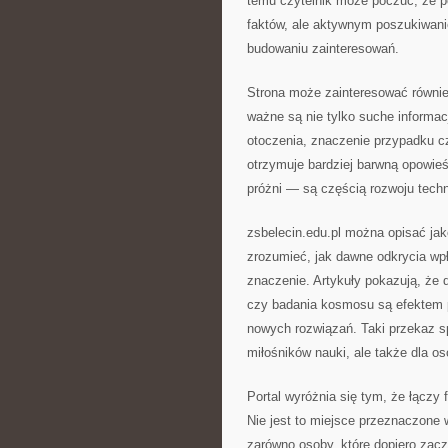
temu czytelnik może poczuć, że po
faktów, ale aktywnym poszukiwani
budowaniu zainteresowań.
Strona może zainteresować również
ważne są nie tylko suche informacj
otoczenia, znaczenie przypadku c
otrzymuje bardziej barwną opowieś
próżni — są częścią rozwoju techn
zsbelecin.edu.pl można opisać jak
zrozumieć, jak dawne odkrycia wp
znaczenie. Artykuły pokazują, że 
czy badania kosmosu są efektem p
nowych rozwiązań. Taki przekaz sp
miłośników nauki, ale także dla o
Portal wyróżnia się tym, że łączy 
Nie jest to miejsce przeznaczone 
zarówno osoby, które dopiero zacz