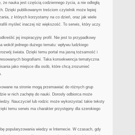
 że nauka jest częścią codziennego życia, a nie odległą
ch. Dzięki publikowanym treściom czytelnik może lepiej
zania, z których korzystamy na co dzień, oraz jak wiele
fili myśleć inaczej niż większość. To serwis, który uczy.
dkreślić jej inspiracyjny profil. Nie jest to przypadkowy
ona wokół jednego dużego tematu: wpływu ludzkiego
rozwój świata. Dzięki temu portal ma jasną tożsamość i
eresowanych biografiami. Taka konsekwencja tematyczna
pisania jako miejsce dla osób, które chcą zrozumieć
.
ikowane na stronie mogą przemawiać do różnych grup
dzie w nich zachętę do nauki. Dorosły odbiorca może
wiedzy. Nauczyciel lub rodzic może wykorzystać takie teksty
ięki temu serwis ma charakter przystępny dla szerokiego
ebę popularyzowania wiedzy w Internecie. W czasach, gdy