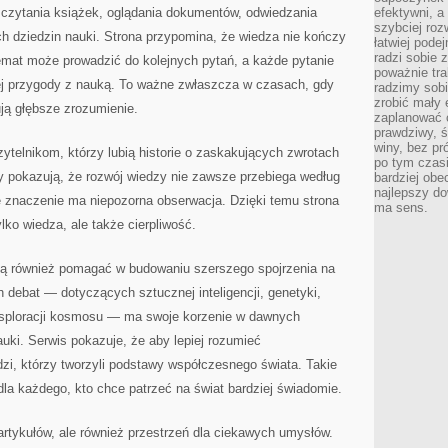
, czytania książek, oglądania dokumentów, odwiedzania
efektywni, a
szybciej roz
h dziedzin nauki. Strona przypomina, że wiedza nie kończy
łatwiej pode
radzi sobie 
emat może prowadzić do kolejnych pytań, a każde pytanie
poważnie tra
ej przygody z nauką. To ważne zwłaszcza w czasach, gdy
radzimy sob
zrobić mały 
ją głębsze zrozumienie.
zaplanować 
prawdziwy, 
winy, bez pr
ytelnikom, którzy lubią historie o zaskakujących zwrotach
po tym czasi
y pokazują, że rozwój wiedzy nie zawsze przebiega według
bardziej obe
najlepszy d
 znaczenie ma niepozorna obserwacja. Dzięki temu strona
ma sens.
lko wiedza, ale także cierpliwość.
gą również pomagać w budowaniu szerszego spojrzenia na
 debat — dotyczących sztucznej inteligencji, genetyki,
ksploracji kosmosu — ma swoje korzenie w dawnych
auki. Serwis pokazuje, że aby lepiej rozumieć
udzi, którzy tworzyli podstawy współczesnego świata. Takie
dla każdego, kto chce patrzeć na świat bardziej świadomie.
r artykułów, ale również przestrzeń dla ciekawych umysłów.