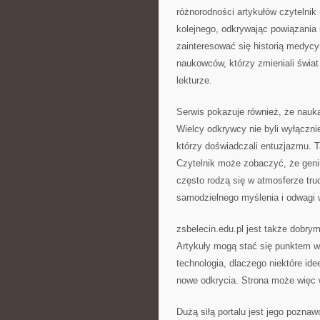
różnorodności artykułów czytelni
kolejnego, odkrywając powiązania
zainteresować się historią medycy
naukowców, którzy zmieniali świat
lekturze.
Serwis pokazuje również, że nauka
Wielcy odkrywcy nie byli wyłączni
którzy doświadczali entuzjazmu. Ta
Czytelnik może zobaczyć, że geni
często rodzą się w atmosferze tru
samodzielnego myślenia i odwagi 
zsbelecin.edu.pl jest także dobry
Artykuły mogą stać się punktem wyj
technologia, dlaczego niektóre id
nowe odkrycia. Strona może więc 
Dużą siłą portalu jest jego pozna