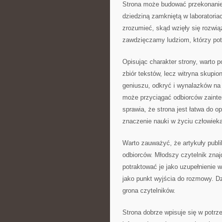
Strona może budować przekonanie,
dziedziną zamkniętą w laboratoria
zrozumieć, skąd wzięły się rozwią
zawdzięczamy ludziom, którzy potra
Opisując charakter strony, warto po
zbiór tekstów, lecz witryna skupi
geniuszu, odkryć i wynalazków na 
może przyciągać odbiorców zaint
sprawia, że strona jest łatwa do o
znaczenie nauki w życiu człowieka
Warto zauważyć, że artykuły publ
odbiorców. Młodszy czytelnik znaj
potraktować je jako uzupełnienie 
jako punkt wyjścia do rozmowy. Dz
grona czytelników.
Strona dobrze wpisuje się w potrz