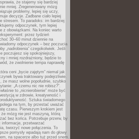
prawia, że stajemy się bardziej
 nie mniej. Zregenerowany mózg
wiązuje problemy, lepiej się uczy,
jmuje decyzje. Zadbane ciało lepiej
ze stresem. To paradoks: im bardziej
ktujemy odpoczynek, tym lepiej
ie z obowiązkami. Na koniec warto
eksperyment: przez tydzień
choć 30–60 minut dziennie na
świadomy odpoczynek – bez poczucia
óby „nadrobienia” czegokolwiek. Jeśli
e poczujesz się spokojniejszy,
cny i mniej rozdrażniony, będzie to
owód, że zwolnienie tempa naprawdę
która ceni „bycie zajętym” niemal jak
zynek bywa traktowany podejrzliwie.
z, że masz wolne popołudnie, szybko
pytanie: „A czemu nic nie robisz?”.
łaśnie to „nicnierobienie” może być
westycją w zdrowie, kreatywność i
 produktywność. Sztuka świadomego
polega na tym, by przestać uważać
atę czasu. Pierwszym krokiem jest
 że mózg nie jest maszyną, którą
żać bez końca. Potrzebuje przerw, by
 informacje, przetwarzać
ia, tworzyć nowe połączenia. To
lepsze pomysły wpadają nam do głowy
cem, na spacerze albo tuż przed snem.