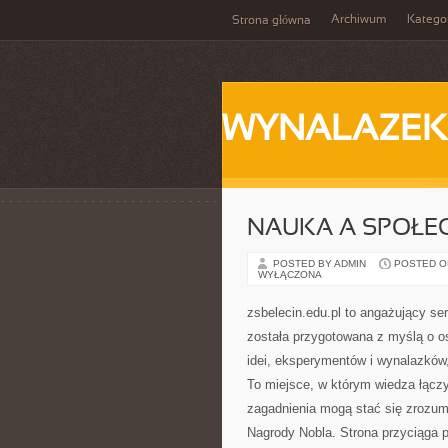
Archiwum
Katego
Strona główna
WYNALAZEK
NAUKA A SPOŁE
POSTED BY ADMIN
POSTED ON
WYŁĄCZONA
zsbelecin.edu.pl to angażujący ser
została przygotowana z myślą o os
idei, eksperymentów i wynalazków,
To miejsce, w którym wiedza łączy
zagadnienia mogą stać się zrozu
Nagrody Nobla. Strona przyciąga 