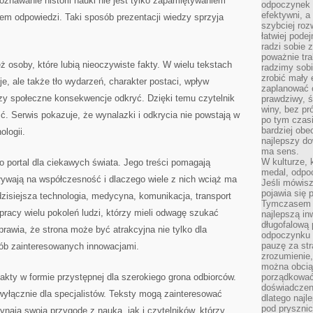
znawanie historii nauki nie jest tylko zapamiętywaniem
odpoczynek s
efektywni, a
em odpowiedzi. Taki sposób prezentacji wiedzy sprzyja
szybciej roz
łatwiej pode
radzi sobie 
poważnie tra
 osoby, które lubią nieoczywiste fakty. W wielu tekstach
radzimy sob
zrobić mały 
e, ale także tło wydarzeń, charakter postaci, wpływ
zaplanować 
zy społeczne konsekwencje odkryć. Dzięki temu czytelnik
prawdziwy, 
winy, bez pr
ć. Serwis pokazuje, że wynalazki i odkrycia nie powstają w
po tym czasi
bardziej obe
ologii.
najlepszy d
ma sens.
W kulturze, 
o portal dla ciekawych świata. Jego treści pomagają
medal, odpoc
ływają na współczesność i dlaczego wiele z nich wciąż ma
Jeśli mówis
pojawia się 
dzisiejsza technologia, medycyna, komunikacja, transport
Tymczasem w
racy wielu pokoleń ludzi, którzy mieli odwagę szukać
najlepszą in
długofalową
rawia, że strona może być atrakcyjna nie tylko dla
odpoczynku 
pauzę za str
sób zainteresowanych innowacjami.
zrozumienie,
można obcią
fakty w formie przystępnej dla szerokiego grona odbiorców.
porządkować
doświadczen
wyłącznie dla specjalistów. Teksty mogą zainteresować
dlatego naj
pod pryszni
ynają swoją przygodę z nauką, jak i czytelników, którzy