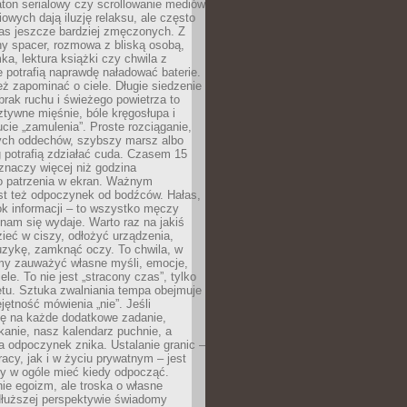
ton serialowy czy scrollowanie mediów
owych dają iluzję relaksu, ale często
nas jeszcze bardziej zmęczonych. Z
ny spacer, rozmowa z bliską osobą,
ka, lektura książki czy chwila z
 potrafią naprawdę naładować baterie.
ż zapominać o ciele. Długie siedzenie
 brak ruchu i świeżego powietrza to
ztywne mięśnie, bóle kręgosłupa i
cie „zamulenia”. Proste rozciąganie,
zych oddechów, szybszy marsz albo
ng potrafią zdziałać cuda. Czasem 15
znaczy więcej niż godzina
 patrzenia w ekran. Ważnym
st też odpoczynek od bodźców. Hałas,
łok informacji – to wszystko męczy
ż nam się wydaje. Warto raz na jakiś
ieć w ciszy, odłożyć urządzenia,
zykę, zamknąć oczy. To chwila, w
my zauważyć własne myśli, emocje,
ele. To nie jest „stracony czas”, tylko
tu. Sztuka zwalniania tempa obejmuje
jętność mówienia „nie”. Jeśli
ę na każde dodatkowe zadanie,
tkanie, nasz kalendarz puchnie, a
a odpoczynek znika. Ustalanie granic –
acy, jak i w życiu prywatnym – jest
by w ogóle mieć kiedy odpocząć.
ie egoizm, ale troska o własne
dłuższej perspektywie świadomy