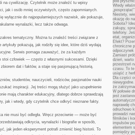
pod pryszni
li na cywilizację. Czytelnik może znaleźć tu wpisy
Wtedy właśn
i, jak i osób mniej oczywistych, często zapomnianych.
„posprzątać”
Niestety, wi
się wyłącznie do najpopularniejszych nazwisk, ale pokazuje,
okazję do na
Sobota? Ide
ktakularne wynalazki, lecz także odwaga.
zakupy, spr
telefony. Je
etat, organi
ki zakres tematyczny. Można tu znaleźć treści związane z
Efekt? Przem
artykuły pokazują, jak rodziły się idee, które dziś wydają
chroniczne 
odpoczynek 
olucyjne. Serwis pomaga zauważyć, że za każdym
Zamiast pró
m stoi człowiek — często z własnymi sukcesami. Dzięki
dzień, warto
przestrzeń 
iorem dat i faktów, a staje się pasjonującą historią.
czasu. To te
usiąść z her
Dla części o
niów, studentów, nauczycieli, rodziców, pasjonatów nauki
niewygodne. 
że zatrzyma
szukać inspiracji. Jej treści mogą służyć jako uzupełnienie
W połowie dr
ronie mają charakter edukacyjny, dlatego dobrze sprawdzają
jest zastano
automatyczn
ry, jak i wtedy, gdy czytelnik chce odkryć nieznane fakty.
naprawdę ch
odruchowo 
prowadzi na
uka nie musi być odległa. Wręcz przeciwnie — może być
filmików i 
 przedstawiają odkrycia, wynalazki i biografie w sposób,
impulsów po
elementem sz
ć, jak jeden eksperyment potrafi zmienić bieg historii. To
pomiędzy pr