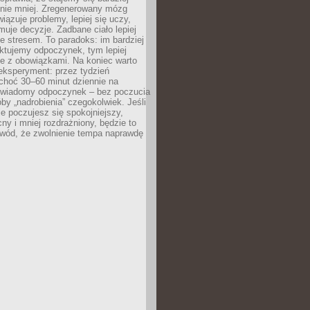
 nie mniej. Zregenerowany mózg
wiązuje problemy, lepiej się uczy,
jmuje decyzje. Zadbane ciało lepiej
ze stresem. To paradoks: im bardziej
ktujemy odpoczynek, tym lepiej
ie z obowiązkami. Na koniec warto
eksperyment: przez tydzień
choć 30–60 minut dziennie na
świadomy odpoczynek – bez poczucia
óby „nadrobienia” czegokolwiek. Jeśli
e poczujesz się spokojniejszy,
cny i mniej rozdrażniony, będzie to
owód, że zwolnienie tempa naprawdę