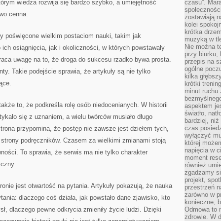
tórym wiedza rozwija się bardzo szybko, a umiejętność
czasu”. Mara
społeczności
owo cenna.
zostawiają 
kolei spokoj
krótka drzem
y poświęcone wielkim postaciom nauki, takim jak
muzyką w tle
Nie można te
ch osiągnięcia, jak i okoliczności, w których powstawały
przy biurku,
aca uwagę na to, że droga do sukcesu rzadko bywa prosta.
przepis na s
ogólne poczu
y. Takie podejście sprawia, że artykuły są nie tylko
kilka głębs
ące.
krótki treni
minut ruchu 
bezmyślnego
także to, że podkreśla rolę osób niedocenianych. W historii
aspektem je
światło, nat
otykało się z uznaniem, a wielu twórców musiało długo
bardziej, ni
czas posiedz
rona przypomina, że postęp nie zawsze jest dziełem tych,
wyłączyć mu
ze strony podręczników. Czasem za wielkimi zmianami stoją
której może
napięcia w ci
ności. To sprawia, że serwis ma nie tylko charakter
moment rese
yczny.
również umie
zgadzamy si
projekt, spo
e jest otwartość na pytania. Artykuły pokazują, że nauka
przestrzeń n
zarówno w pr
tania: dlaczego coś działa, jak powstało dane zjawisko, kto
konieczne, 
ł, dlaczego pewne odkrycia zmieniły życie ludzi. Dzięki
Odmowa to n
zdrowie. W 