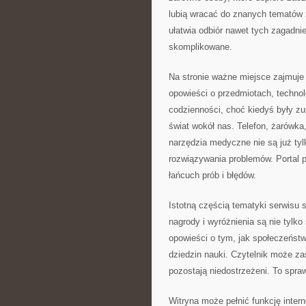
lubią wracać do znanych tematów 
ułatwia odbiór nawet tych zagadni
skomplikowane.
Na stronie ważne miejsce zajmuje
opowieści o przedmiotach, technolo
codzienności, choć kiedyś były zu
świat wokół nas. Telefon, żarówk
narzędzia medyczne nie są już tyl
rozwiązywania problemów. Portal 
łańcuch prób i błędów.
Istotną częścią tematyki serwisu 
nagrody i wyróżnienia są nie tyl
opowieści o tym, jak społeczeństw
dziedzin nauki. Czytelnik może zas
pozostają niedostrzeżeni. To spraw
Witryna może pełnić funkcję inter