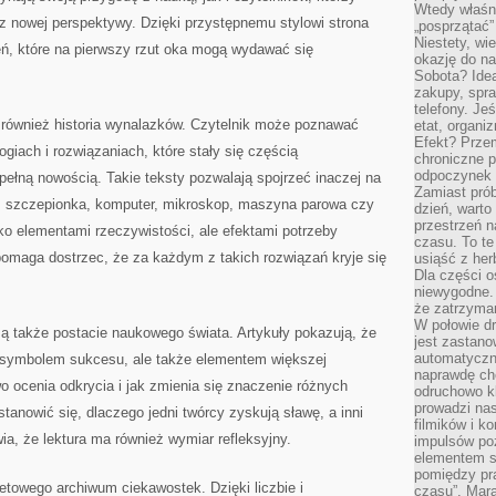
Wtedy właśn
z nowej perspektywy. Dzięki przystępnemu stylowi strona
„posprzątać”
Niestety, wi
eń, które na pierwszy rzut oka mogą wydawać się
okazję do na
Sobota? Ide
zakupy, spr
telefony. Je
 również historia wynalazków. Czytelnik może poznawać
etat, organi
Efekt? Przem
giach i rozwiązaniach, które stały się częścią
chroniczne 
odpoczynek 
pełną nowością. Takie teksty pozwalają spojrzeć inaczej na
Zamiast pró
a, szczepionka, komputer, mikroskop, maszyna parowa czy
dzień, warto
przestrzeń 
ko elementami rzeczywistości, ale efektami potrzeby
czasu. To te
pomaga dostrzec, że za każdym z takich rozwiązań kryje się
usiąść z her
Dla części o
niewygodne. 
że zatrzyma
W połowie dr
są także postacie naukowego świata. Artykuły pokazują, że
jest zastano
automatyczn
ko symbolem sukcesu, ale także elementem większej
naprawdę ch
o ocenia odkrycia i jak zmienia się znaczenie różnych
odruchowo 
prowadzi na
tanowić się, dlaczego jedni twórcy zyskują sławę, a inni
filmików i 
ia, że lektura ma również wymiar refleksyjny.
impulsów po
elementem sz
pomiędzy pr
netowego archiwum ciekawostek. Dzięki liczbie i
czasu”. Mara