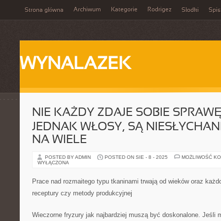
Archiwum
Kategorie
Rodrigez
Strona główna
Słodki
Spis
WYNALAZEK
NIE KAŻDY ZDAJE SOBIE SPRAWĘ
JEDNAK WŁOSY, SĄ NIESŁYCHAN
NA WIELE
POSTED BY ADMIN
POSTED ON SIE - 8 - 2025
MOŻLIWOŚĆ K
WYŁĄCZONA
Prace nad rozmaitego typu tkaninami trwają od wieków oraz każ
receptury czy metody produkcyjnej
Wieczorne fryzury jak najbardziej muszą być doskonalone. Jeśl