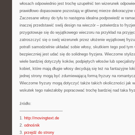
włosach odpowiednio jest trochę uzupełnić ten wizerunek odpowi
prawidłowo dopasowane pozostają w głównej mierze dekoracyjne 
Zaczesane włosy do tyłu to następna idealna podpowiedź w rama
inaczej przedstawić swój design na wieczór – potwierdza to fryzje
przygotowuje się do wyjątkowego wieczoru na przykład na przyjęc
zatroszczyć się o swój wizerunek przez ułożenie wyjątkowej fryzu
potrafi samodzielnie układać sobie włosy, skutkiem tego pod ty
bezpieczniej jest udać się do solidnego fryzjera. Wieczorne styli
wiele bardziej dotyczyły koków, podpiętych włosów lub specjalist
kobiet, które mają długie włosy decydują się też na fantazyjne lo
jednej strony mogą być zdumiewającą formą fryzury na romantyc
Wieczorne fryzury mogą dotyczyć także takich okoliczności jak w
wskutek tego należałoby popracować trochę bardziej nad taka fry
źródło:
———————————
1.
http://movingtext.de
2.
odnośnik
3.
przejdź do strony