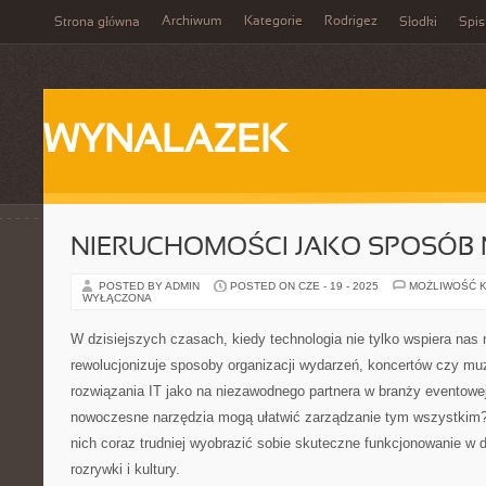
Archiwum
Kategorie
Rodrigez
Strona główna
Słodki
Spis
WYNALAZEK
NIERUCHOMOŚCI JAKO SPOSÓB 
POSTED BY ADMIN
POSTED ON CZE - 19 - 2025
MOŻLIWOŚĆ 
WYŁĄCZONA
W dzisiejszych czasach, kiedy technologia nie tylko wspiera nas n
rewolucjonizuje sposoby organizacji wydarzeń, koncertów czy m
rozwiązania IT jako na niezawodnego partnera w branży eventowej
nowoczesne narzędzia mogą ułatwić zarządzanie tym wszystkim?
nich coraz trudniej wyobrazić sobie skuteczne funkcjonowanie w
rozrywki i kultury.