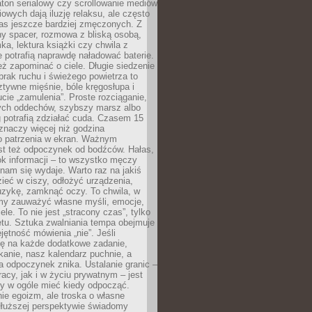
ton serialowy czy scrollowanie mediów
owych dają iluzję relaksu, ale często
nas jeszcze bardziej zmęczonych. Z
ny spacer, rozmowa z bliską osobą,
ka, lektura książki czy chwila z
 potrafią naprawdę naładować baterie.
ż zapominać o ciele. Długie siedzenie
 brak ruchu i świeżego powietrza to
ztywne mięśnie, bóle kręgosłupa i
cie „zamulenia”. Proste rozciąganie,
zych oddechów, szybszy marsz albo
ng potrafią zdziałać cuda. Czasem 15
znaczy więcej niż godzina
 patrzenia w ekran. Ważnym
st też odpoczynek od bodźców. Hałas,
łok informacji – to wszystko męczy
ż nam się wydaje. Warto raz na jakiś
ieć w ciszy, odłożyć urządzenia,
zykę, zamknąć oczy. To chwila, w
my zauważyć własne myśli, emocje,
ele. To nie jest „stracony czas”, tylko
tu. Sztuka zwalniania tempa obejmuje
jętność mówienia „nie”. Jeśli
ę na każde dodatkowe zadanie,
tkanie, nasz kalendarz puchnie, a
a odpoczynek znika. Ustalanie granic –
acy, jak i w życiu prywatnym – jest
by w ogóle mieć kiedy odpocząć.
ie egoizm, ale troska o własne
dłuższej perspektywie świadomy