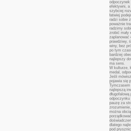
odpoczynek s
efektywni, a
szybciej roz
łatwiej pode
radzi sobie 
poważnie tra
radzimy sob
zrobić mały 
zaplanować 
prawdziwy, 
winy, bez pr
po tym czasi
bardziej obe
najlepszy d
ma sens.
W kulturze, 
medal, odpoc
Jeśli mówis
pojawia się 
Tymczasem w
najlepszą in
długofalową
odpoczynku 
pauzę za str
zrozumienie,
można obcią
porządkować
doświadczen
dlatego naj
pod pryszni