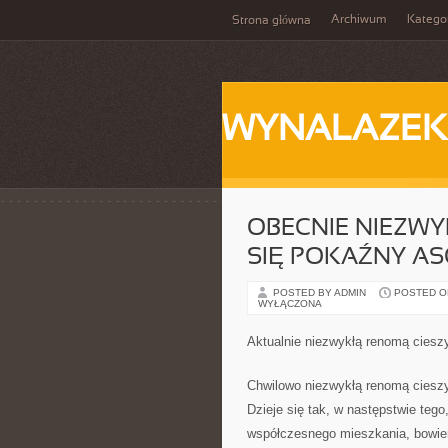
Archiwum
Katego
Strona główna
WYNALAZEK
OBECNIE NIEZWY
SIĘ POKAŹNY A
POSTED BY ADMIN
POSTED ON
WYŁĄCZONA
Aktualnie niezwykłą renomą ciesz
Chwilowo niezwykłą renomą cieszy
Dzieje się tak, w następstwie teg
współczesnego mieszkania, bowie