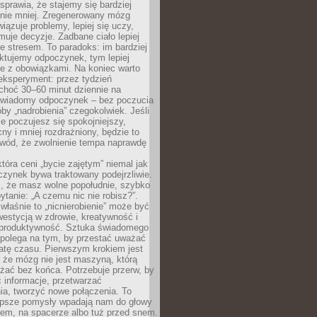
prawia, że stajemy się bardziej
 nie mniej. Zregenerowany mózg
wiązuje problemy, lepiej się uczy,
jmuje decyzje. Zadbane ciało lepiej
ze stresem. To paradoks: im bardziej
ktujemy odpoczynek, tym lepiej
ie z obowiązkami. Na koniec warto
eksperyment: przez tydzień
choć 30–60 minut dziennie na
świadomy odpoczynek – bez poczucia
óby „nadrobienia” czegokolwiek. Jeśli
e poczujesz się spokojniejszy,
cny i mniej rozdrażniony, będzie to
owód, że zwolnienie tempa naprawdę
która ceni „bycie zajętym” niemal jak
zynek bywa traktowany podejrzliwie.
z, że masz wolne popołudnie, szybko
pytanie: „A czemu nic nie robisz?”.
łaśnie to „nicnierobienie” może być
westycją w zdrowie, kreatywność i
 produktywność. Sztuka świadomego
polega na tym, by przestać uważać
atę czasu. Pierwszym krokiem jest
 że mózg nie jest maszyną, którą
żać bez końca. Potrzebuje przerw, by
 informacje, przetwarzać
ia, tworzyć nowe połączenia. To
lepsze pomysły wpadają nam do głowy
cem, na spacerze albo tuż przed snem.