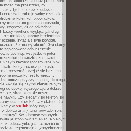
cem, na spacerze albo tuż przed snem.
ie mózg ma przestrzeń, by
 i coś z tych klocków zbudować.
elu dorosłych traktuje wolny czas jako
drobienia kolejnych obowiązków.
alny moment na generalne porządki,
awy urzędowe, długo odkładane
śli każdy weekend wygląda jak drugi
zm nie ma kiedy naprawdę odetchnąć.
ęczenie, irytacja z byle powodu,
poczucie, że „nie wyrabiam”. Świadomy
to zaplanowane odpuszczenie.
bować upchnąć wszystko w jeden
 rozdzielać obowiązki i zostawiać
na niczym niezagospodarowane bloki
 chwile, kiedy możesz po prostu
batą, poczytać, przejść się bez celu.
sób na początku jest to wręcz…
Tak bardzo przyzwyczaili się do biegu,
nie wydaje się czymś nienaturalnym.
ogi do spokojniejszego życia dobrze
wić się, skąd biorą się nasze
e nawyki. Czy sięgamy po telefon, bo
cemy coś sprawdzić, czy dlatego, że
klikamy w
ten link
który zwykle
s w dobrze znany tunel powiadomień,
komentarzy? Świadomość własnych
zwala je stopniowo zmieniać. Kolejnym
tuki odpoczynku jest rozróżnienie
awdziwą regeneracją a „zapychaczami