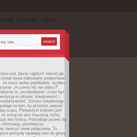
SCRIBE
FACEBOOK
TWITTER
która ceni „bycie zajętym” niemal jak
zynek bywa traktowany podejrzliwie.
z, że masz wolne popołudnie, szybko
pytanie: „A czemu nic nie robisz?”.
łaśnie to „nicnierobienie” może być
westycją w zdrowie, kreatywność i
 produktywność. Sztuka świadomego
polega na tym, by przestać uważać
atę czasu. Pierwszym krokiem jest
 że mózg nie jest maszyną, którą
żać bez końca. Potrzebuje przerw, by
 informacje, przetwarzać
ia, tworzyć nowe połączenia. To
lepsze pomysły wpadają nam do głowy