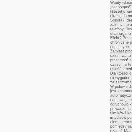
Wtedy właśn
„posprzątać”
Niestety, wi
okazję do na
Sobota? Ide
zakupy, spr
telefony. Je
etat, organi
Efekt? Przem
chroniczne 
odpoczynek 
Zamiast pró
dzień, warto
przestrzeń 
czasu. To te
usiąść z her
Dla części o
niewygodne. 
że zatrzyma
W połowie dr
jest zastano
automatyczn
naprawdę ch
odruchowo 
prowadzi na
filmików i 
impulsów po
elementem sz
pomiędzy pr
czasu”. Mara