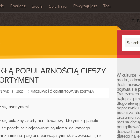
rie
Rodrigez
Powytagujesz
Tagi
Słodki
Spis Treści
SUB
KŁĄ POPULARNOŚCIĄ CIESZY
W kulturze, 
SORTYMENT
medal, odpoc
Jeśli mówis
pojawia się 
OBECNIE
 PAŹ - 8 - 2025
MOŻLIWOŚĆ KOMENTOWANIA
ZOSTAŁA
Tymczasem w
NIEZWYKŁĄ
POPULARNOŚCIĄ
najlepszą in
CIESZY
długofalową
SIĘ
y się asortyment
odpoczynku 
POKAŹNY
ASORTYMENT
pauzę za str
zrozumienie,
 się pokaźny asortyment towarowy, którymi są panele.
można obcią
porządkować
o, że panele selekcjonowane są niemal do każdego
doświadczen
m znamionują się one porywającymi właściwościami, nie
dlatego naj