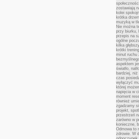
społeczności
zostawiają 
kolei spokoj
krótka drzem
muzyką w tle
Nie można te
przy biurku,
przepis na s
ogólne poczu
kilka głębs
krótki treni
minut ruchu 
bezmyślnego
aspektem je
światło, nat
bardziej, ni
czas posiedz
wyłączyć mu
której może
napięcia w ci
moment rese
również umie
zgadzamy si
projekt, spo
przestrzeń n
zarówno w pr
konieczne, 
Odmowa to n
zdrowie. W 
odpoczynek s