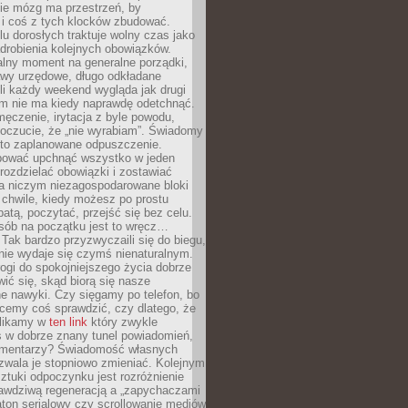
ie mózg ma przestrzeń, by
 i coś z tych klocków zbudować.
elu dorosłych traktuje wolny czas jako
drobienia kolejnych obowiązków.
alny moment na generalne porządki,
awy urzędowe, długo odkładane
śli każdy weekend wygląda jak drugi
zm nie ma kiedy naprawdę odetchnąć.
ęczenie, irytacja z byle powodu,
poczucie, że „nie wyrabiam”. Świadomy
to zaplanowane odpuszczenie.
bować upchnąć wszystko w jeden
 rozdzielać obowiązki i zostawiać
na niczym niezagospodarowane bloki
 chwile, kiedy możesz po prostu
batą, poczytać, przejść się bez celu.
sób na początku jest to wręcz…
Tak bardzo przyzwyczaili się do biegu,
nie wydaje się czymś nienaturalnym.
ogi do spokojniejszego życia dobrze
wić się, skąd biorą się nasze
e nawyki. Czy sięgamy po telefon, bo
cemy coś sprawdzić, czy dlatego, że
klikamy w
ten link
który zwykle
s w dobrze znany tunel powiadomień,
komentarzy? Świadomość własnych
zwala je stopniowo zmieniać. Kolejnym
tuki odpoczynku jest rozróżnienie
awdziwą regeneracją a „zapychaczami
ton serialowy czy scrollowanie mediów