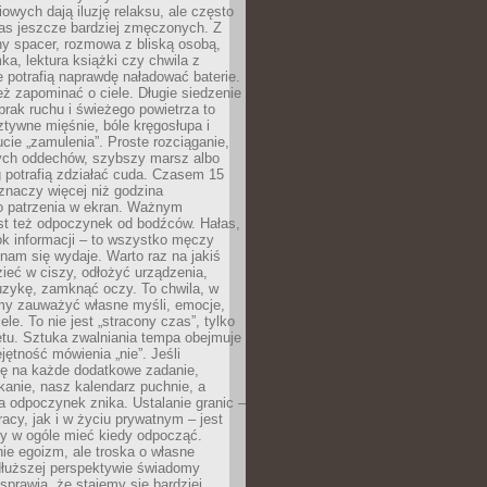
owych dają iluzję relaksu, ale często
nas jeszcze bardziej zmęczonych. Z
ny spacer, rozmowa z bliską osobą,
ka, lektura książki czy chwila z
 potrafią naprawdę naładować baterie.
ż zapominać o ciele. Długie siedzenie
 brak ruchu i świeżego powietrza to
ztywne mięśnie, bóle kręgosłupa i
cie „zamulenia”. Proste rozciąganie,
zych oddechów, szybszy marsz albo
ng potrafią zdziałać cuda. Czasem 15
znaczy więcej niż godzina
 patrzenia w ekran. Ważnym
st też odpoczynek od bodźców. Hałas,
łok informacji – to wszystko męczy
ż nam się wydaje. Warto raz na jakiś
ieć w ciszy, odłożyć urządzenia,
zykę, zamknąć oczy. To chwila, w
my zauważyć własne myśli, emocje,
ele. To nie jest „stracony czas”, tylko
tu. Sztuka zwalniania tempa obejmuje
jętność mówienia „nie”. Jeśli
ę na każde dodatkowe zadanie,
tkanie, nasz kalendarz puchnie, a
a odpoczynek znika. Ustalanie granic –
acy, jak i w życiu prywatnym – jest
by w ogóle mieć kiedy odpocząć.
ie egoizm, ale troska o własne
dłuższej perspektywie świadomy
prawia, że stajemy się bardziej