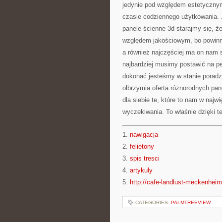
jedynie pod względem estetycznym
czasie codziennego użytkowania.
panele ścienne 3d starajmy się, ż
względem jakościowym, bo powinni
a również najczęściej ma on nam s
najbardziej musimy postawić na pe
dokonać jesteśmy w stanie poradzić
olbrzymia oferta różnorodnych pa
dla siebie te, które to nam w naj
wyczekiwania. To właśnie dzięki 
1.
nawigacja
2.
felietony
3.
spis tresci
4.
artykuly
5.
http://cafe-landlust-meckenheim
CATEGORIES:
PALMTREEVIEW