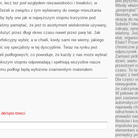
pod pryszni
, lecz też pod względem niezawodności i trwałości, w
Wtedy właśn
„posprzątać”
 Jeżeli w związku z tym wybieramy do swego mieszkania
Niestety, wi
eby były one jak w najwyższym stopniu korzystne pod
okazję do na
Sobota? Ide
śmy pamiętać, że jest to asortyment wielokrotnie używany,
zakupy, spr
łużyć przez długi okres czasu nawet przez parę lat. Jak
telefony. Je
etat, organi
rfekcyjny wybór, a w chwili, kiedy sami nie wiemy, jakiego
Efekt? Przem
chroniczne 
 się specjalisty w tej dyscyplinie. Teraz na rynku jest
odpoczynek 
neli podłogowych, co powoduje, że każdy z nas może wybrać
Zamiast pró
dzień, warto
większym stopniu odpowiadają i spełniają wszystkie nasze
przestrzeń 
temu podłogi będą wyłożone znamienitym materiałem.
czasu. To te
usiąść z her
Dla części o
niewygodne. 
że zatrzyma
W połowie dr
jest zastano
automatyczn
naprawdę ch
odruchowo 
.de/spis-tresci
prowadzi na
filmików i 
impulsów po
elementem sz
pomiędzy pr