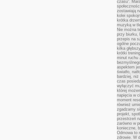
czasu”. Mara
społeczności
zostawiają 
kolei spokoj
krótka drzem
muzyką w tle
Nie można te
przy biurku,
przepis na s
ogólne poczu
kilka głębs
krótki treni
minut ruchu 
bezmyślnego
aspektem je
światło, nat
bardziej, ni
czas posiedz
wyłączyć mu
której może
napięcia w ci
moment rese
również umie
zgadzamy si
projekt, spo
przestrzeń n
zarówno w pr
konieczne, 
Odmowa to n
zdrowie. W 