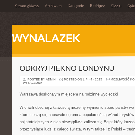
Archiwum
Kategorie
Rodrigez
Strona główna
Słodki
Spis
WYNALAZEK
ODKRYJ PIĘKNO LONDYNU
POSTED BY ADMIN
POSTED ON LIP - 4 - 2025
MOŻLIWOŚĆ K
WYŁĄCZONA
Warszawa doskonałym miejscem na rodzinne wycieczki
W chwili obecnej z łatwością możemy wymienić sporo państw we 
które cieszą się naprawdę ogromną popularnością wśród turystów.
najistotniejszych z nich niewątpliwie zalicza się Egipt który każd
przez tysiące ludzi z całego świata, w tym także i z Polski – trud