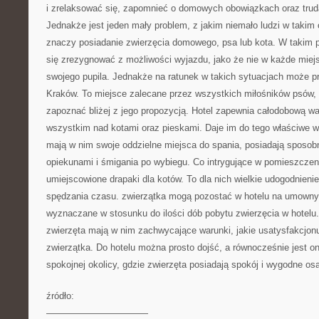
i zrelaksować się, zapomnieć o domowych obowiązkach oraz tru
Jednakże jest jeden mały problem, z jakim niemało ludzi w takim 
znaczy posiadanie zwierzęcia domowego, psa lub kota. W takim 
się zrezygnować z możliwości wyjazdu, jako że nie w każde miej
swojego pupila. Jednakże na ratunek w takich sytuacjach może prz
Kraków. To miejsce zalecane przez wszystkich miłośników psów, z
zapoznać bliżej z jego propozycją. Hotel zapewnia całodobową wa
wszystkim nad kotami oraz pieskami. Daje im do tego właściwe w
mają w nim swoje oddzielne miejsca do spania, posiadają sposo
opiekunami i śmigania po wybiegu. Co intrygujące w pomieszczen
umiejscowione drapaki dla kotów. To dla nich wielkie udogodnieni
spędzania czasu. zwierzątka mogą pozostać w hotelu na umowny
wyznaczane w stosunku do ilości dób pobytu zwierzęcia w hotelu. 
zwierzęta mają w nim zachwycające warunki, jakie usatysfakcjonu
zwierzątka. Do hotelu można prosto dojść, a równocześnie jest o
spokojnej okolicy, gdzie zwierzęta posiadają spokój i wygodne os
źródło:
———————————