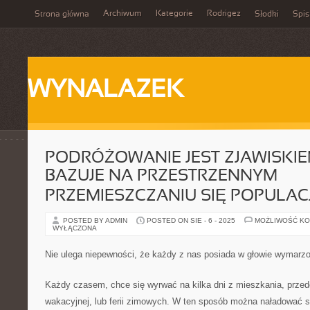
Archiwum
Kategorie
Rodrigez
Strona główna
Słodki
Spis
WYNALAZEK
PODRÓŻOWANIE JEST ZJAWISKIE
BAZUJE NA PRZESTRZENNYM
PRZEMIESZCZANIU SIĘ POPULACJ
POSTED BY ADMIN
POSTED ON SIE - 6 - 2025
MOŻLIWOŚĆ K
WYŁĄCZONA
Nie ulega niepewności, że każdy z nas posiada w głowie wymarz
Każdy czasem, chce się wyrwać na kilka dni z mieszkania, prze
wakacyjnej, lub ferii zimowych. W ten sposób można naładować 