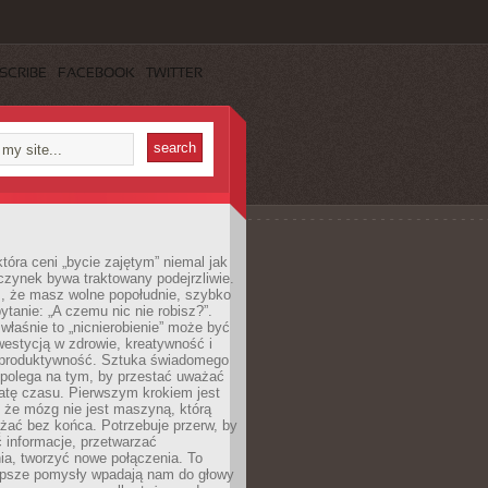
SCRIBE
FACEBOOK
TWITTER
która ceni „bycie zajętym” niemal jak
zynek bywa traktowany podejrzliwie.
z, że masz wolne popołudnie, szybko
pytanie: „A czemu nic nie robisz?”.
łaśnie to „nicnierobienie” może być
westycją w zdrowie, kreatywność i
 produktywność. Sztuka świadomego
polega na tym, by przestać uważać
atę czasu. Pierwszym krokiem jest
 że mózg nie jest maszyną, którą
żać bez końca. Potrzebuje przerw, by
 informacje, przetwarzać
ia, tworzyć nowe połączenia. To
lepsze pomysły wpadają nam do głowy