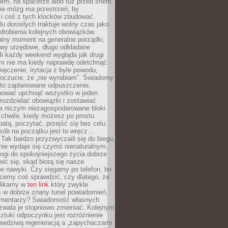
cem, na spacerze albo tuż przed snem.
ie mózg ma przestrzeń, by
 i coś z tych klocków zbudować.
elu dorosłych traktuje wolny czas jako
drobienia kolejnych obowiązków.
alny moment na generalne porządki,
awy urzędowe, długo odkładane
śli każdy weekend wygląda jak drugi
zm nie ma kiedy naprawdę odetchnąć.
ęczenie, irytacja z byle powodu,
poczucie, że „nie wyrabiam”. Świadomy
to zaplanowane odpuszczenie.
bować upchnąć wszystko w jeden
 rozdzielać obowiązki i zostawiać
na niczym niezagospodarowane bloki
 chwile, kiedy możesz po prostu
batą, poczytać, przejść się bez celu.
sób na początku jest to wręcz…
Tak bardzo przyzwyczaili się do biegu,
nie wydaje się czymś nienaturalnym.
ogi do spokojniejszego życia dobrze
wić się, skąd biorą się nasze
e nawyki. Czy sięgamy po telefon, bo
cemy coś sprawdzić, czy dlatego, że
klikamy w
ten link
który zwykle
s w dobrze znany tunel powiadomień,
komentarzy? Świadomość własnych
zwala je stopniowo zmieniać. Kolejnym
tuki odpoczynku jest rozróżnienie
awdziwą regeneracją a „zapychaczami