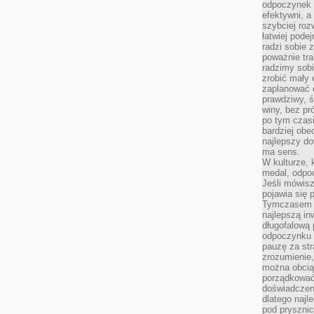
odpoczynek s
efektywni, a
szybciej roz
łatwiej pode
radzi sobie 
poważnie tra
radzimy sob
zrobić mały 
zaplanować 
prawdziwy, 
winy, bez pr
po tym czasi
bardziej obe
najlepszy d
ma sens.
W kulturze, 
medal, odpoc
Jeśli mówis
pojawia się 
Tymczasem w
najlepszą in
długofalową
odpoczynku 
pauzę za str
zrozumienie,
można obcią
porządkować
doświadczen
dlatego naj
pod pryszni