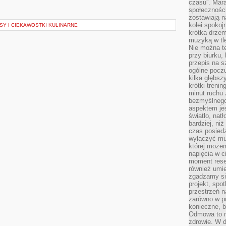
czasu”. Mara
społeczności
zostawiają 
kolei spokoj
Y I CIEKAWOSTKI KULINARNE
krótka drzem
muzyką w tle
Nie można te
przy biurku,
przepis na s
ogólne poczu
kilka głębs
krótki treni
minut ruchu 
bezmyślnego
aspektem je
światło, nat
bardziej, ni
czas posiedz
wyłączyć mu
której może
napięcia w ci
moment rese
również umie
zgadzamy si
projekt, spo
przestrzeń n
zarówno w pr
konieczne, 
Odmowa to n
zdrowie. W 