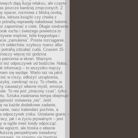
owych dają iluzję relaksu, ale często
nas jeszcze bardziej zmęczonych. Z
ny spacer, rozmowa z bliską osobą,
ka, lektura książki czy chwila z
 potrafią naprawdę naładować baterie.
ż zapominać o ciele. Długie siedzenie
 brak ruchu i świeżego powietrza to
ztywne mięśnie, bóle kręgosłupa i
cie „zamulenia”. Proste rozciąganie,
zych oddechów, szybszy marsz albo
ng potrafią zdziałać cuda. Czasem 15
znaczy więcej niż godzina
 patrzenia w ekran. Ważnym
st też odpoczynek od bodźców. Hałas,
łok informacji – to wszystko męczy
ż nam się wydaje. Warto raz na jakiś
ieć w ciszy, odłożyć urządzenia,
zykę, zamknąć oczy. To chwila, w
my zauważyć własne myśli, emocje,
ele. To nie jest „stracony czas”, tylko
tu. Sztuka zwalniania tempa obejmuje
jętność mówienia „nie”. Jeśli
ę na każde dodatkowe zadanie,
tkanie, nasz kalendarz puchnie, a
a odpoczynek znika. Ustalanie granic –
acy, jak i w życiu prywatnym – jest
by w ogóle mieć kiedy odpocząć.
ie egoizm, ale troska o własne
dłuższej perspektywie świadomy
prawia, że stajemy się bardziej