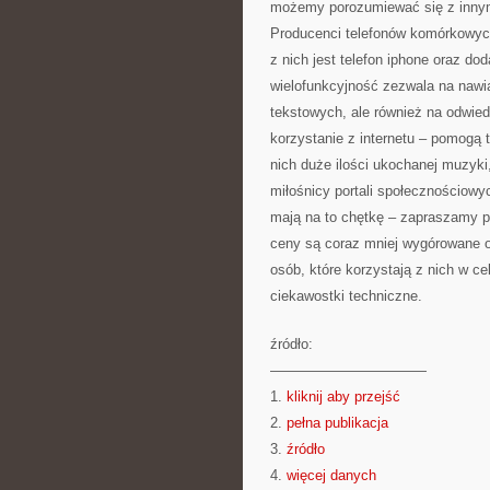
możemy porozumiewać się z innym
Producenci telefonów komórkowyc
z nich jest telefon iphone oraz do
wielofunkcyjność zezwala na nawi
tekstowych, ale również na odwiedz
korzystanie z internetu – pomogą
nich duże ilości ukochanej muzyki
miłośnicy portali społecznościowy
mają na to chętkę – zapraszamy p
ceny są coraz mniej wygórowane or
osób, które korzystają z nich w ce
ciekawostki techniczne.
źródło:
———————————
1.
kliknij aby przejść
2.
pełna publikacja
3.
źródło
4.
więcej danych