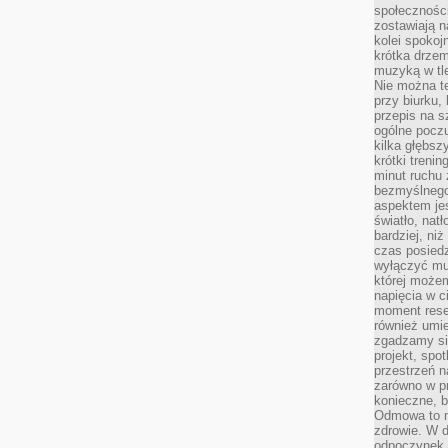
społeczności
zostawiają 
kolei spokoj
krótka drzem
muzyką w tle
Nie można te
przy biurku,
przepis na s
ogólne poczu
kilka głębs
krótki treni
minut ruchu 
bezmyślnego
aspektem je
światło, nat
bardziej, ni
czas posiedz
wyłączyć mu
której może
napięcia w ci
moment rese
również umie
zgadzamy si
projekt, spo
przestrzeń n
zarówno w pr
konieczne, 
Odmowa to n
zdrowie. W 
odpoczynek s