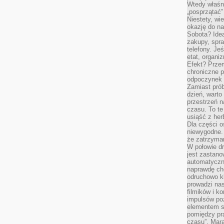
Wtedy właśn
„posprzątać”
Niestety, wi
okazję do na
Sobota? Ide
zakupy, spr
telefony. Je
etat, organi
Efekt? Przem
chroniczne 
odpoczynek 
Zamiast pró
dzień, warto
przestrzeń 
czasu. To te
usiąść z her
Dla części o
niewygodne. 
że zatrzyma
W połowie dr
jest zastano
automatyczn
naprawdę ch
odruchowo 
prowadzi na
filmików i 
impulsów po
elementem sz
pomiędzy pr
czasu”. Mara