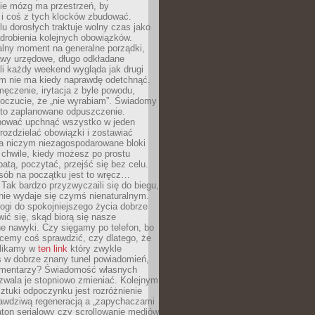
ie mózg ma przestrzeń, by
 i coś z tych klocków zbudować.
elu dorosłych traktuje wolny czas jako
drobienia kolejnych obowiązków.
alny moment na generalne porządki,
awy urzędowe, długo odkładane
śli każdy weekend wygląda jak drugi
zm nie ma kiedy naprawdę odetchnąć.
ęczenie, irytacja z byle powodu,
poczucie, że „nie wyrabiam”. Świadomy
to zaplanowane odpuszczenie.
bować upchnąć wszystko w jeden
 rozdzielać obowiązki i zostawiać
na niczym niezagospodarowane bloki
 chwile, kiedy możesz po prostu
batą, poczytać, przejść się bez celu.
sób na początku jest to wręcz…
Tak bardzo przyzwyczaili się do biegu,
nie wydaje się czymś nienaturalnym.
ogi do spokojniejszego życia dobrze
wić się, skąd biorą się nasze
e nawyki. Czy sięgamy po telefon, bo
cemy coś sprawdzić, czy dlatego, że
klikamy w
ten link
który zwykle
s w dobrze znany tunel powiadomień,
komentarzy? Świadomość własnych
zwala je stopniowo zmieniać. Kolejnym
tuki odpoczynku jest rozróżnienie
awdziwą regeneracją a „zapychaczami
ton serialowy czy scrollowanie mediów