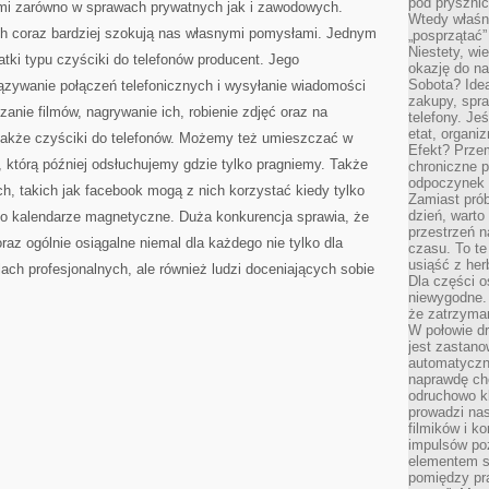
pod pryszni
i zarówno w sprawach prywatnych jak i zawodowych.
Wtedy właśn
h coraz bardziej szokują nas własnymi pomysłami. Jednym
„posprzątać”
Niestety, wi
datki typu czyściki do telefonów producent. Jego
okazję do na
Sobota? Ide
ązywanie połączeń telefonicznych i wysyłanie wiadomości
zakupy, spr
anie filmów, nagrywanie ich, robienie zdjęć oraz na
telefony. Je
etat, organi
 także czyściki do telefonów. Możemy też umieszczać w
Efekt? Przem
, którą później odsłuchujemy gdzie tylko pragniemy. Także
chroniczne 
odpoczynek 
ch, takich jak facebook mogą z nich korzystać kiedy tylko
Zamiast pró
dzień, warto
o kalendarze magnetyczne. Duża konkurencja sprawia, że
przestrzeń 
az ogólnie osiągalne niemal dla każdego nie tylko dla
czasu. To te
usiąść z her
lach profesjonalnych, ale również ludzi doceniających sobie
Dla części o
niewygodne. 
że zatrzyma
W połowie dr
jest zastano
automatyczn
naprawdę ch
odruchowo 
prowadzi na
filmików i 
impulsów po
elementem sz
pomiędzy pr