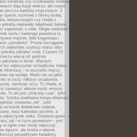
ton serialowy czy scrollowanie mediów
owych dają iluzję relaksu, ale często
nas jeszcze bardziej zmęczonych. Z
ny spacer, rozmowa z bliską osobą,
ka, lektura książki czy chwila z
 potrafią naprawdę naładować baterie.
ż zapominać o ciele. Długie siedzenie
 brak ruchu i świeżego powietrza to
ztywne mięśnie, bóle kręgosłupa i
cie „zamulenia”. Proste rozciąganie,
zych oddechów, szybszy marsz albo
ng potrafią zdziałać cuda. Czasem 15
znaczy więcej niż godzina
 patrzenia w ekran. Ważnym
st też odpoczynek od bodźców. Hałas,
łok informacji – to wszystko męczy
ż nam się wydaje. Warto raz na jakiś
ieć w ciszy, odłożyć urządzenia,
zykę, zamknąć oczy. To chwila, w
my zauważyć własne myśli, emocje,
ele. To nie jest „stracony czas”, tylko
tu. Sztuka zwalniania tempa obejmuje
jętność mówienia „nie”. Jeśli
ę na każde dodatkowe zadanie,
tkanie, nasz kalendarz puchnie, a
a odpoczynek znika. Ustalanie granic –
acy, jak i w życiu prywatnym – jest
by w ogóle mieć kiedy odpocząć.
ie egoizm, ale troska o własne
dłuższej perspektywie świadomy