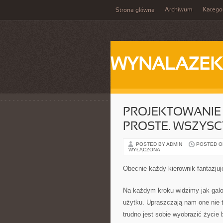
Archiwum
Katego
Strona główna
WYNALAZEK
PROJEKTOWANIE 
PROSTE. WSZYS
POSTED BY ADMIN
POSTED ON 
WYŁĄCZONA
Obecnie każdy kierownik fantazjuj
Na każdym kroku widzimy jak galo
użytku. Upraszczają nam one nie t
trudno jest sobie wyobrazić życie