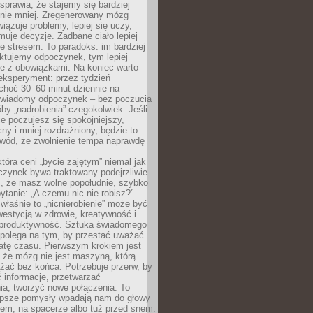
prawia, że stajemy się bardziej
 nie mniej. Zregenerowany mózg
wiązuje problemy, lepiej się uczy,
jmuje decyzje. Zadbane ciało lepiej
ze stresem. To paradoks: im bardziej
ktujemy odpoczynek, tym lepiej
ie z obowiązkami. Na koniec warto
eksperyment: przez tydzień
choć 30–60 minut dziennie na
świadomy odpoczynek – bez poczucia
óby „nadrobienia” czegokolwiek. Jeśli
e poczujesz się spokojniejszy,
cny i mniej rozdrażniony, będzie to
owód, że zwolnienie tempa naprawdę
która ceni „bycie zajętym” niemal jak
zynek bywa traktowany podejrzliwie.
z, że masz wolne popołudnie, szybko
pytanie: „A czemu nic nie robisz?”.
łaśnie to „nicnierobienie” może być
westycją w zdrowie, kreatywność i
 produktywność. Sztuka świadomego
polega na tym, by przestać uważać
atę czasu. Pierwszym krokiem jest
 że mózg nie jest maszyną, którą
żać bez końca. Potrzebuje przerw, by
 informacje, przetwarzać
ia, tworzyć nowe połączenia. To
lepsze pomysły wpadają nam do głowy
cem, na spacerze albo tuż przed snem.