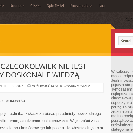
rie
Rodrigez
Powytagujesz
Tagi
Słodki
Spis Treści
SUB
CZEGOKOLWIEK NIE JEST
W kulturze, 
CY DOSKONALE WIEDZĄ
medal, odpoc
Jeśli mówis
pojawia się 
PROJEKTOWANIE
LIP - 13 - 2025
MOŻLIWOŚĆ KOMENTOWANIA
ZOSTAŁA
Tymczasem w
CZEGOKOLWIEK
NIE
najlepszą in
JEST
długofalową
PROSTE.
e o pracowniku
WSZYSCY
odpoczynku 
DOSKONALE
pauzę za str
WIEDZĄ
zrozumienie,
puje technika, zwłaszcza biorąc przedmioty powszedniego
można obcią
porządkować
ylko pracę, ale dzienne funkcjonowanie. Większości z nas
doświadczen
 bez telefonu komórkowego lub peceta. To właśnie dzięki nim
dlatego naj