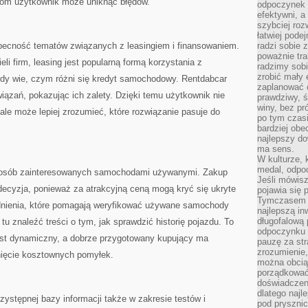
ciom użytkownik może uniknąć błędów.
odpoczynek s
efektywni, a
szybciej roz
łatwiej pode
becność tematów związanych z leasingiem i finansowaniem.
radzi sobie 
poważnie tra
eli firm, leasing jest popularną formą korzystania z
radzimy sob
zrobić mały 
dy wie, czym różni się kredyt samochodowy. Rentdabcar
zaplanować 
ązań, pokazując ich zalety. Dzięki temu użytkownik nie
prawdziwy, 
winy, bez pr
 ale może lepiej zrozumieć, które rozwiązanie pasuje do
po tym czasi
bardziej obe
najlepszy d
ma sens.
W kulturze, 
medal, odpoc
la osób zainteresowanych samochodami używanymi. Zakup
Jeśli mówis
a decyzja, ponieważ za atrakcyjną ceną mogą kryć się ukryte
pojawia się 
Tymczasem w
adnienia, które pomagają weryfikować używane samochody
najlepszą in
długofalową
 znaleźć treści o tym, jak sprawdzić historię pojazdu. To
odpoczynku 
est dynamiczny, a dobrze przygotowany kupujący ma
pauzę za str
zrozumienie,
nięcie kosztownych pomyłek.
można obcią
porządkować
doświadczen
dlatego naj
zystępnej bazy informacji także w zakresie testów i
pod pryszni