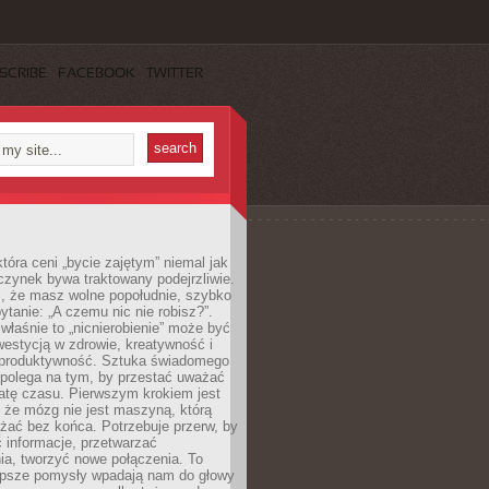
SCRIBE
FACEBOOK
TWITTER
która ceni „bycie zajętym” niemal jak
zynek bywa traktowany podejrzliwie.
z, że masz wolne popołudnie, szybko
pytanie: „A czemu nic nie robisz?”.
łaśnie to „nicnierobienie” może być
westycją w zdrowie, kreatywność i
 produktywność. Sztuka świadomego
polega na tym, by przestać uważać
atę czasu. Pierwszym krokiem jest
 że mózg nie jest maszyną, którą
żać bez końca. Potrzebuje przerw, by
 informacje, przetwarzać
ia, tworzyć nowe połączenia. To
lepsze pomysły wpadają nam do głowy