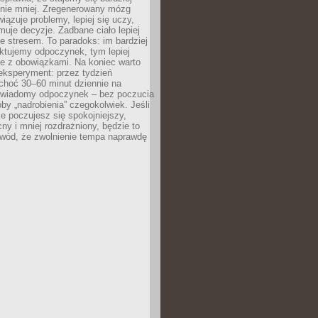
 nie mniej. Zregenerowany mózg
wiązuje problemy, lepiej się uczy,
jmuje decyzje. Zadbane ciało lepiej
ze stresem. To paradoks: im bardziej
ktujemy odpoczynek, tym lepiej
ie z obowiązkami. Na koniec warto
eksperyment: przez tydzień
choć 30–60 minut dziennie na
świadomy odpoczynek – bez poczucia
óby „nadrobienia” czegokolwiek. Jeśli
e poczujesz się spokojniejszy,
cny i mniej rozdrażniony, będzie to
owód, że zwolnienie tempa naprawdę