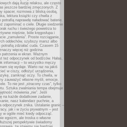
owych dają iluzję relaksu, ale często
nas jeszcze bardziej zmęczonych. Z
ny spacer, rozmowa z bliską osobą,
ka, lektura książki czy chwila z
 potrafią naprawdę naładować baterie.
ż zapominać o ciele. Długie siedzenie
 brak ruchu i świeżego powietrza to
ztywne mięśnie, bóle kręgosłupa i
cie „zamulenia”. Proste rozciąganie,
zych oddechów, szybszy marsz albo
ng potrafią zdziałać cuda. Czasem 15
znaczy więcej niż godzina
 patrzenia w ekran. Ważnym
st też odpoczynek od bodźców. Hałas,
łok informacji – to wszystko męczy
ż nam się wydaje. Warto raz na jakiś
ieć w ciszy, odłożyć urządzenia,
zykę, zamknąć oczy. To chwila, w
my zauważyć własne myśli, emocje,
ele. To nie jest „stracony czas”, tylko
tu. Sztuka zwalniania tempa obejmuje
jętność mówienia „nie”. Jeśli
ę na każde dodatkowe zadanie,
tkanie, nasz kalendarz puchnie, a
a odpoczynek znika. Ustalanie granic –
acy, jak i w życiu prywatnym – jest
by w ogóle mieć kiedy odpocząć.
ie egoizm, ale troska o własne
dłuższej perspektywie świadomy
prawia, że stajemy się bardziej