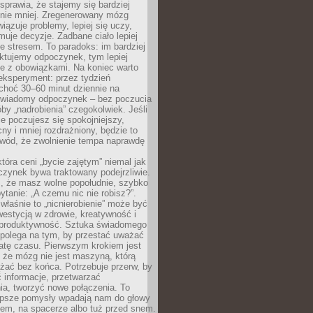
prawia, że stajemy się bardziej
 nie mniej. Zregenerowany mózg
wiązuje problemy, lepiej się uczy,
jmuje decyzje. Zadbane ciało lepiej
ze stresem. To paradoks: im bardziej
ktujemy odpoczynek, tym lepiej
ie z obowiązkami. Na koniec warto
eksperyment: przez tydzień
choć 30–60 minut dziennie na
świadomy odpoczynek – bez poczucia
óby „nadrobienia” czegokolwiek. Jeśli
e poczujesz się spokojniejszy,
cny i mniej rozdrażniony, będzie to
owód, że zwolnienie tempa naprawdę
która ceni „bycie zajętym” niemal jak
zynek bywa traktowany podejrzliwie.
z, że masz wolne popołudnie, szybko
pytanie: „A czemu nic nie robisz?”.
łaśnie to „nicnierobienie” może być
westycją w zdrowie, kreatywność i
 produktywność. Sztuka świadomego
polega na tym, by przestać uważać
atę czasu. Pierwszym krokiem jest
 że mózg nie jest maszyną, którą
żać bez końca. Potrzebuje przerw, by
 informacje, przetwarzać
ia, tworzyć nowe połączenia. To
lepsze pomysły wpadają nam do głowy
cem, na spacerze albo tuż przed snem.