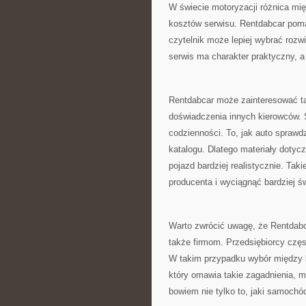
W świecie motoryzacji różnica międ
kosztów serwisu. Rentdabcar poma
czytelnik może lepiej wybrać rozw
serwis ma charakter praktyczny, a 
Rentdabcar może zainteresować tak
doświadczenia innych kierowców. S
codzienności. To, jak auto sprawd
katalogu. Dlatego materiały doty
pojazd bardziej realistycznie. Tak
producenta i wyciągnąć bardziej ś
Warto zwrócić uwagę, że Rentdabc
także firmom. Przedsiębiorcy czę
W takim przypadku wybór między l
który omawia takie zagadnienia, 
bowiem nie tylko to, jaki samochód