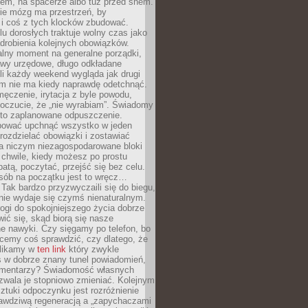
cem, na spacerze albo tuż przed snem.
ie mózg ma przestrzeń, by
 i coś z tych klocków zbudować.
elu dorosłych traktuje wolny czas jako
drobienia kolejnych obowiązków.
alny moment na generalne porządki,
awy urzędowe, długo odkładane
śli każdy weekend wygląda jak drugi
zm nie ma kiedy naprawdę odetchnąć.
ęczenie, irytacja z byle powodu,
poczucie, że „nie wyrabiam”. Świadomy
to zaplanowane odpuszczenie.
bować upchnąć wszystko w jeden
 rozdzielać obowiązki i zostawiać
na niczym niezagospodarowane bloki
 chwile, kiedy możesz po prostu
batą, poczytać, przejść się bez celu.
sób na początku jest to wręcz…
Tak bardzo przyzwyczaili się do biegu,
nie wydaje się czymś nienaturalnym.
ogi do spokojniejszego życia dobrze
wić się, skąd biorą się nasze
e nawyki. Czy sięgamy po telefon, bo
cemy coś sprawdzić, czy dlatego, że
klikamy w
ten link
który zwykle
s w dobrze znany tunel powiadomień,
komentarzy? Świadomość własnych
zwala je stopniowo zmieniać. Kolejnym
tuki odpoczynku jest rozróżnienie
awdziwą regeneracją a „zapychaczami