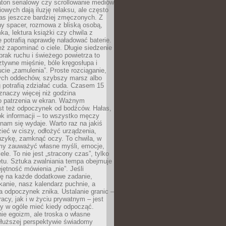
ton serialowy czy scrollowanie mediów
owych dają iluzję relaksu, ale często
nas jeszcze bardziej zmęczonych. Z
ny spacer, rozmowa z bliską osobą,
ka, lektura książki czy chwila z
 potrafią naprawdę naładować baterie.
ż zapominać o ciele. Długie siedzenie
 brak ruchu i świeżego powietrza to
ztywne mięśnie, bóle kręgosłupa i
cie „zamulenia”. Proste rozciąganie,
zych oddechów, szybszy marsz albo
ng potrafią zdziałać cuda. Czasem 15
znaczy więcej niż godzina
 patrzenia w ekran. Ważnym
st też odpoczynek od bodźców. Hałas,
łok informacji – to wszystko męczy
ż nam się wydaje. Warto raz na jakiś
ieć w ciszy, odłożyć urządzenia,
zykę, zamknąć oczy. To chwila, w
my zauważyć własne myśli, emocje,
ele. To nie jest „stracony czas”, tylko
tu. Sztuka zwalniania tempa obejmuje
jętność mówienia „nie”. Jeśli
ę na każde dodatkowe zadanie,
tkanie, nasz kalendarz puchnie, a
a odpoczynek znika. Ustalanie granic –
acy, jak i w życiu prywatnym – jest
by w ogóle mieć kiedy odpocząć.
ie egoizm, ale troska o własne
dłuższej perspektywie świadomy