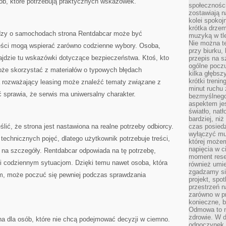
sób, które potrzebują praktycznych wskazówek.
społeczności
zostawiają 
kolei spokoj
krótka drzem
dzy o samochodach strona Rentdabcar może być
muzyką w tle
Nie można te
eści mogą wspierać zarówno codzienne wybory. Osoba,
przy biurku,
jdzie tu wskazówki dotyczące bezpieczeństwa. Ktoś, kto
przepis na s
ogólne poczu
że skorzystać z materiałów o typowych błędach
kilka głębs
krótki treni
ca rozważający leasing może znaleźć tematy związane z
minut ruchu 
 sprawia, że serwis ma uniwersalny charakter.
bezmyślnego
aspektem je
światło, nat
bardziej, ni
lić, że strona jest nastawiona na realne potrzeby odbiorcy.
czas posiedz
wyłączyć mu
technicznych pojęć, dlatego użytkownik potrzebuje treści,
której może
napięcia w ci
na szczegóły. Rentdabcar odpowiada na tę potrzebę,
moment rese
ki codziennym sytuacjom. Dzięki temu nawet osoba, która
również umie
zgadzamy si
ym, może poczuć się pewniej podczas sprawdzania
projekt, spo
przestrzeń n
zarówno w pr
konieczne, 
Odmowa to n
zdrowie. W 
a dla osób, które nie chcą podejmować decyzji w ciemno.
odpoczynek s