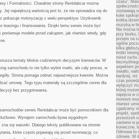
czasu”. Mara
isy i Formalności. Charakter strony Rentdabcar można
społeczności
y. Jej największą wartością jest to, że nie sprowadza się do
zostawiają 
kolei spokoj
cz pokazuje motoryzację z wielu perspektyw. Użytkownik
krótka drzem
muzyką w tle
e leasingu i finansowania. Dzięki temu serwis może być
Nie można te
ś porównuje modele przed zakupem, jak również wtedy, gdy
przy biurku,
przepis na s
zne.
ogólne poczu
kilka głębs
krótki treni
minut ruchu 
porusza tematy bliskie codziennym decyzjom kierowców. W
bezmyślnego
aspektem je
ing samochodu to nie tylko wybór marki, ale cały proces, w
światło, nat
egóły. Strona pomaga zebrać najważniejsze kwestie. Można
bardziej, ni
czas posiedz
rawdzać umowę. Tego typu materiały są szczególnie cenne dla
wyłączyć mu
której może
decyzji bez przygotowania.
napięcia w ci
moment rese
również umie
zgadzamy si
 samochodów serwis Rentdabcar może być pomocnikiem dla
projekt, spo
ą służbowo. Wynajem samochodu bywa wygodnym
przestrzeń n
zarówno w pr
 zna się warunki. Dlatego teksty publikowane na stronie
konieczne, 
Odmowa to n
nia, które często pojawiają się przed rezerwacją: co
zdrowie. W 