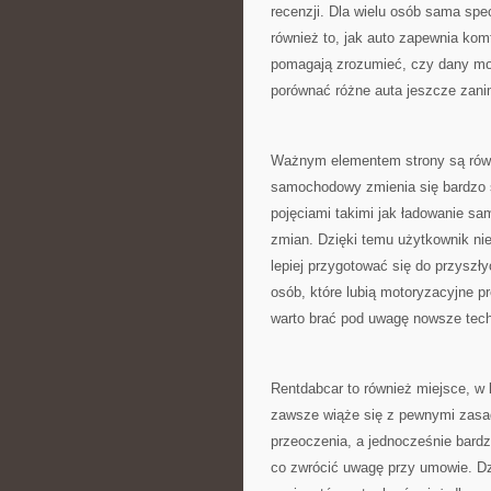
recenzji. Dla wielu osób sama spe
również to, jak auto zapewnia ko
pomagają zrozumieć, czy dany mod
porównać różne auta jeszcze zani
Ważnym elementem strony są równ
samochodowy zmienia się bardzo s
pojęciami takimi jak ładowanie 
zmian. Dzięki temu użytkownik nie
lepiej przygotować się do przyszł
osób, które lubią motoryzacyjne pr
warto brać pod uwagę nowsze tech
Rentdabcar to również miejsce, w
zawsze wiąże się z pewnymi zasad
przeoczenia, a jednocześnie bard
co zwrócić uwagę przy umowie. Dzi