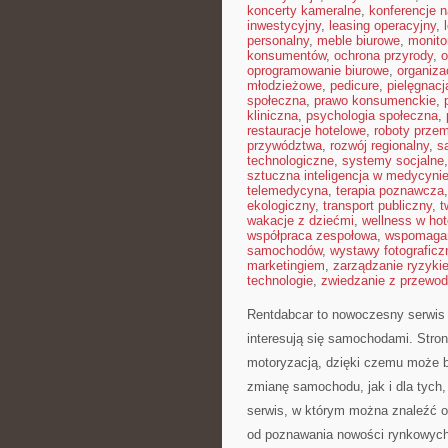
koncerty kameralne
,
konferencje 
inwestycyjny
,
leasing operacyjny
,
personalny
,
meble biurowe
,
monito
konsumentów
,
ochrona przyrody
,
o
oprogramowanie biurowe
,
organiza
młodzieżowe
,
pedicure
,
pielęgnac
społeczna
,
prawo konsumenckie
,
kliniczna
,
psychologia społeczna
,
restauracje hotelowe
,
roboty prze
przywództwa
,
rozwój regionalny
,
s
technologiczne
,
systemy socjalne
sztuczna inteligencja w medycyni
telemedycyna
,
terapia poznawcza
ekologiczny
,
transport publiczny
,
t
wakacje z dziećmi
,
wellness w hot
współpraca zespołowa
,
wspomagan
samochodów
,
wystawy fotograficz
marketingiem
,
zarządzanie ryzyki
technologie
,
zwiedzanie z przewod
Rentdabcar to nowoczesny serwis 
interesują się samochodami. Stro
motoryzacją, dzięki czemu może 
zmianę samochodu, jak i dla tych,
serwis, w którym można znaleźć o
od poznawania nowości rynkowych