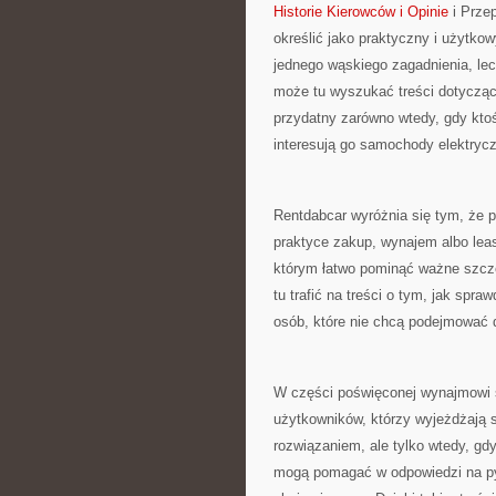
Historie Kierowców i Opinie
i Przep
określić jako praktyczny i użytkow
jednego wąskiego zagadnienia, le
może tu wyszukać treści dotycząc
przydatny zarówno wtedy, gdy kto
interesują go samochody elektryc
Rentdabcar wyróżnia się tym, że 
praktyce zakup, wynajem albo leas
którym łatwo pominąć ważne szcz
tu trafić na treści o tym, jak sp
osób, które nie chcą podejmować 
W części poświęconej wynajmowi
użytkowników, którzy wyjeżdżaj
rozwiązaniem, ale tylko wtedy, gdy
mogą pomagać w odpowiedzi na pyta