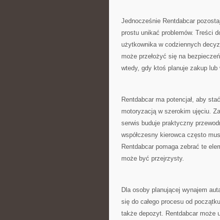
Jednocześnie Rentdabcar pozostaje
prostu unikać problemów. Treści d
użytkownika w codziennych decyzj
może przełożyć się na bezpieczeń
wtedy, gdy ktoś planuje zakup lub
Rentdabcar ma potencjał, aby sta
motoryzacją w szerokim ujęciu. Za
serwis buduje praktyczny przewo
współczesny kierowca często musi
Rentdabcar pomaga zebrać te elem
może być przejrzysty.
Dla osoby planującej wynajem aut
się do całego procesu od początku
także depozyt. Rentdabcar może u