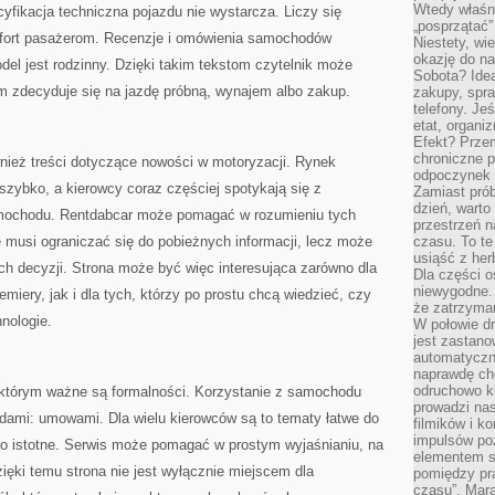
Wtedy właśn
cyfikacja techniczna pojazdu nie wystarcza. Liczy się
„posprzątać”
mfort pasażerom. Recenzje i omówienia samochodów
Niestety, wi
okazję do na
el jest rodzinny. Dzięki takim tekstom czytelnik może
Sobota? Ide
m zdecyduje się na jazdę próbną, wynajem albo zakup.
zakupy, spr
telefony. Je
etat, organi
Efekt? Przem
chroniczne 
ież treści dotyczące nowości w motoryzacji. Rynek
odpoczynek 
zybko, a kierowcy coraz częściej spotykają się z
Zamiast pró
dzień, warto
samochodu. Rentdabcar może pomagać w rozumieniu tych
przestrzeń 
 musi ograniczać się do pobieżnych informacji, lecz może
czasu. To te
usiąść z her
ych decyzji. Strona może być więc interesująca zarówno dla
Dla części o
niewygodne. 
emiery, jak i dla tych, którzy po prostu chcą wiedzieć, czy
że zatrzyma
nologie.
W połowie dr
jest zastano
automatyczn
naprawdę ch
odruchowo 
 którym ważne są formalności. Korzystanie z samochodu
prowadzi na
ami: umowami. Dla wielu kierowców są to tematy łatwe do
filmików i 
impulsów po
zo istotne. Serwis może pomagać w prostym wyjaśnianiu, na
elementem sz
ęki temu strona nie jest wyłącznie miejscem dla
pomiędzy pr
czasu”. Mara