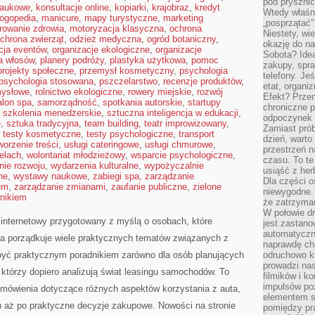
pod pryszni
naukowe
,
konsultacje online
,
kopiarki
,
krajobraz
,
kredyt
Wtedy właśn
logopedia
,
manicure
,
mapy turystyczne
,
marketing
„posprzątać”
rowanie zdrowia
,
motoryzacja klasyczna
,
ochrona
Niestety, wi
chrona zwierząt
,
odzież medyczna
,
ogród botaniczny
,
okazję do na
cja eventów
,
organizacje ekologiczne
,
organizacje
Sobota? Ide
ja włosów
,
planery podróży
,
plastyka użytkowa
,
pomoc
zakupy, spr
projekty społeczne
,
przemysł kosmetyczny
,
psychologia
telefony. Je
psychologia stosowana
,
pszczelarstwo
,
recenzje produktów
,
etat, organi
mysłowe
,
rolnictwo ekologiczne
,
rowery miejskie
,
rozwój
Efekt? Przem
alon spa
,
samorządność
,
spotkania autorskie
,
startupy
chroniczne 
,
szkolenia menedżerskie
,
sztuczna inteligencja w edukacji
,
odpoczynek 
e
,
sztuka tradycyjna
,
team building
,
teatr improwizowany
,
Zamiast pró
,
testy kosmetyczne
,
testy psychologiczne
,
transport
dzień, warto
worzenie treści
,
usługi cateringowe
,
usługi chmurowe
,
przestrzeń 
elach
,
wolontariat młodzieżowy
,
wsparcie psychologiczne
,
czasu. To te
ie rozwoju
,
wydarzenia kulturalne
,
wypożyczalnie
usiąść z her
ne
,
wystawy naukowe
,
zabiegi spa
,
zarządzanie
Dla części o
em
,
zarządzanie zmianami
,
zaufanie publiczne
,
zielone
niewygodne. 
nikiem
że zatrzyma
W połowie dr
internetowy przygotowany z myślą o osobach, które
jest zastano
automatyczn
na porządkuje wiele praktycznych tematów związanych z
naprawdę ch
być praktycznym poradnikiem zarówno dla osób planujących
odruchowo 
prowadzi na
 którzy dopiero analizują świat leasingu samochodów. To
filmików i 
impulsów po
mówienia dotyczące różnych aspektów korzystania z auta,
elementem sz
 aż po praktyczne decyzje zakupowe. Nowości na stronie
pomiędzy pr