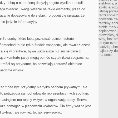
zy dobrą a nietrafioną decyzją często wynika z detali:
efektywni, a
szybciej roz
ga zwracać uwagę właśnie na takie elementy, przez co
łatwiej pode
radzi sobie 
iązanie dopasowane do siebie. To podejście sprawia, że
poważnie tra
nie jedynie informacyjny.
radzimy sob
zrobić mały 
zaplanować 
prawdziwy, 
że osoby, które lubią poznawać opinie, historie i
winy, bez pr
po tym czasi
amochód to nie tylko środek transportu, ale również część
bardziej obe
najlepszy d
za się w praktyce, bywa ważniejsze niż suche dane z
ma sens.
czące komfortu jazdy mogą pomóc czytelnikowi spojrzeć na
ie treści są przydatne, bo pozwalają zestawić obietnice
wiadome wnioski.
ar może być przydatny nie tylko osobom prywatnym, ale
sto potrzebują samochodów do reprezentacyjnych spotkań.
easingiem ma realny wpływ na organizację pracy. Serwis,
może pomagać w planowaniu wydatków. Dla firmy ważne jest
 wybrać, ale również to, jak serwisować.