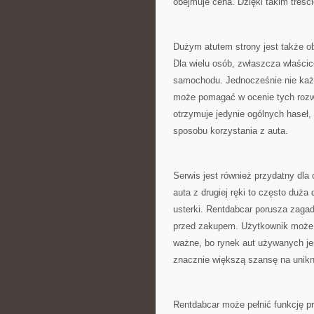
obejmuje cena. Dzięki takim treś
Dużym atutem strony jest także o
Dla wielu osób, zwłaszcza właścici
samochodu. Jednocześnie nie każ
może pomagać w ocenie tych rozwi
otrzymuje jedynie ogólnych haseł,
sposobu korzystania z auta.
Serwis jest również przydatny d
auta z drugiej ręki to często duż
usterki. Rentdabcar porusza zag
przed zakupem. Użytkownik może tu
ważne, bo rynek aut używanych j
znacznie większą szansę na unik
Rentdabcar może pełnić funkcję pr