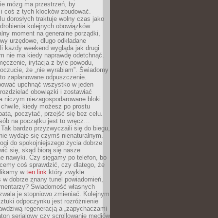
ie mózg ma przestrzeń, by
 i coś z tych klocków zbudować.
elu dorosłych traktuje wolny czas jako
drobienia kolejnych obowiązków.
alny moment na generalne porządki,
awy urzędowe, długo odkładane
śli każdy weekend wygląda jak drugi
zm nie ma kiedy naprawdę odetchnąć.
ęczenie, irytacja z byle powodu,
poczucie, że „nie wyrabiam”. Świadomy
to zaplanowane odpuszczenie.
bować upchnąć wszystko w jeden
 rozdzielać obowiązki i zostawiać
na niczym niezagospodarowane bloki
 chwile, kiedy możesz po prostu
batą, poczytać, przejść się bez celu.
sób na początku jest to wręcz…
Tak bardzo przyzwyczaili się do biegu,
nie wydaje się czymś nienaturalnym.
ogi do spokojniejszego życia dobrze
wić się, skąd biorą się nasze
e nawyki. Czy sięgamy po telefon, bo
cemy coś sprawdzić, czy dlatego, że
klikamy w
ten link
który zwykle
s w dobrze znany tunel powiadomień,
komentarzy? Świadomość własnych
zwala je stopniowo zmieniać. Kolejnym
tuki odpoczynku jest rozróżnienie
awdziwą regeneracją a „zapychaczami
ton serialowy czy scrollowanie mediów