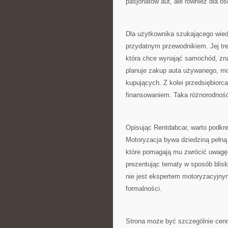
pasjonatów aut, ale również dla o
Dla użytkownika szukającego wie
przydatnym przewodnikiem. Jej tr
która chce wynająć samochód, zna
planuje zakup auta używanego, mo
kupujących. Z kolei przedsiębior
finansowaniem. Taka różnorodność
Opisując Rentdabcar, warto podkreś
Motoryzacja bywa dziedziną pełną 
które pomagają mu zwrócić uwagę 
prezentując tematy w sposób blis
nie jest ekspertem motoryzacyjn
formalności.
Strona może być szczególnie cenn