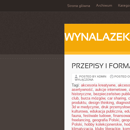
Archiwum
Katego
Strona główna
WYNALAZEK
PRZEPISY I FOR
POSTED BY ADMIN
POSTED ON
WYŁĄCZONA
Tagi:
akcesoria kreatywne
,
akceso
asertywność
,
aukcje internetowe
,
historyczne
,
bezpieczeństwo publ
club
,
burza mózgów
,
car sharing
,
produktu
,
design thinking
,
diagnos
3d w medycynie
,
druk przemysłow
kulturowa
,
edukacja publiczna
,
ed
fauna
,
festiwale ludowe
,
finansowa
freelancing
,
geografia Polski
,
geop
Polski
,
hobby kolekcjonerskie
,
hod
klimatyzacja
,
kluby literackie
,
kom