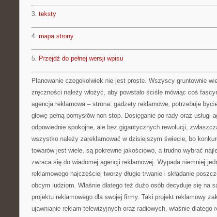
3.
teksty
4.
mapa strony
5.
Przejdź do pełnej wersji wpisu
Planowanie czegokolwiek nie jest proste. Wszyscy gruntownie wiedz
zręczności należy włożyć, aby powstało ściśle mówiąc coś fasc
agencja reklamowa – strona: gadżety reklamowe, potrzebuje byci
głowę pełną pomysłów non stop. Dosięganie po rady oraz usługi a
odpowiednie spokojne, ale bez gigantycznych rewolucji, zwłaszc
wszystko należy zareklamować w dzisiejszym świecie, bo konkure
towarów jest wiele, są pokrewne jakościowo, a trudno wybrać najl
zwraca się do wiadomej agencji reklamowej. Wypada niemniej jedn
reklamowego najczęściej tworzy długie trwanie i składanie poszcz
obcym ludziom. Właśnie dlatego też dużo osób decyduje się na 
projektu reklamowego dla swojej firmy. Taki projekt reklamowy za
ujawnianie reklam telewizyjnych oraz radiowych, właśnie dlatego