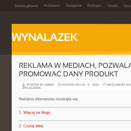
Archiwum
Kategorie
Rodrigez
Strona główna
Słodki
Spis
WYNALAZEK
REKLAMA W MEDIACH, POZWAL
PROMOWAĆ DANY PRODUKT
POSTED BY ADMIN
POSTED ON LIS - 9 - 2025
MOŻLIWOŚĆ K
WYŁĄCZONA
Reklama internetowa rozwinęła się
1.
Więcej na blogu
2.
Czytaj dalej