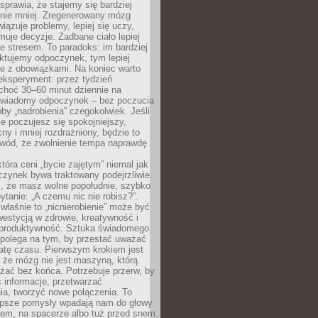
prawia, że stajemy się bardziej
 nie mniej. Zregenerowany mózg
wiązuje problemy, lepiej się uczy,
jmuje decyzje. Zadbane ciało lepiej
ze stresem. To paradoks: im bardziej
ktujemy odpoczynek, tym lepiej
ie z obowiązkami. Na koniec warto
eksperyment: przez tydzień
choć 30–60 minut dziennie na
świadomy odpoczynek – bez poczucia
óby „nadrobienia” czegokolwiek. Jeśli
e poczujesz się spokojniejszy,
cny i mniej rozdrażniony, będzie to
owód, że zwolnienie tempa naprawdę
która ceni „bycie zajętym” niemal jak
zynek bywa traktowany podejrzliwie.
z, że masz wolne popołudnie, szybko
pytanie: „A czemu nic nie robisz?”.
łaśnie to „nicnierobienie” może być
westycją w zdrowie, kreatywność i
 produktywność. Sztuka świadomego
polega na tym, by przestać uważać
atę czasu. Pierwszym krokiem jest
 że mózg nie jest maszyną, którą
żać bez końca. Potrzebuje przerw, by
 informacje, przetwarzać
ia, tworzyć nowe połączenia. To
lepsze pomysły wpadają nam do głowy
cem, na spacerze albo tuż przed snem.