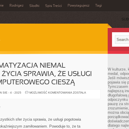
rie
Rodrigez
Powytagujesz
Tagi
Słodki
Spis Treści
SUB
MATYZACJA NIEMAL
W kulturze, 
ŻYCIA SPRAWIA, ŻE USŁUGI
medal, odpoc
Jeśli mówis
PUTEROWEGO CIESZĄ
pojawia się 
Tymczasem w
najlepszą in
ROSNĄCA
SIE - 4 - 2025
MOŻLIWOŚĆ KOMENTOWANIA
ZOSTAŁA
długofalową
INFORMATYZACJA
NIEMAL
odpoczynku 
WSZELKICH
pauzę za str
SFER
e
zrozumienie,
ŻYCIA
SPRAWIA,
można obcią
ŻE
porządkować
USŁUGI
ystkich sfer życia sprawia, że usługi pogotowia
doświadczen
POGOTOWIA
KOMPUTEROWEGO
dlatego naj
okaźniejszym zamiłowaniem. Powoduje to, że ta
CIESZĄ