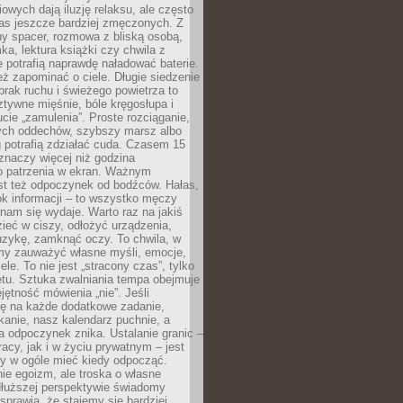
owych dają iluzję relaksu, ale często
nas jeszcze bardziej zmęczonych. Z
ny spacer, rozmowa z bliską osobą,
ka, lektura książki czy chwila z
 potrafią naprawdę naładować baterie.
ż zapominać o ciele. Długie siedzenie
 brak ruchu i świeżego powietrza to
ztywne mięśnie, bóle kręgosłupa i
cie „zamulenia”. Proste rozciąganie,
zych oddechów, szybszy marsz albo
ng potrafią zdziałać cuda. Czasem 15
znaczy więcej niż godzina
 patrzenia w ekran. Ważnym
st też odpoczynek od bodźców. Hałas,
łok informacji – to wszystko męczy
ż nam się wydaje. Warto raz na jakiś
ieć w ciszy, odłożyć urządzenia,
zykę, zamknąć oczy. To chwila, w
my zauważyć własne myśli, emocje,
ele. To nie jest „stracony czas”, tylko
tu. Sztuka zwalniania tempa obejmuje
jętność mówienia „nie”. Jeśli
ę na każde dodatkowe zadanie,
tkanie, nasz kalendarz puchnie, a
a odpoczynek znika. Ustalanie granic –
acy, jak i w życiu prywatnym – jest
by w ogóle mieć kiedy odpocząć.
ie egoizm, ale troska o własne
dłuższej perspektywie świadomy
prawia, że stajemy się bardziej