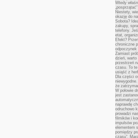
Wtedy właśn
„posprzątać”
Niestety, wi
okazję do na
Sobota? Ide
zakupy, spr
telefony. Je
etat, organi
Efekt? Przem
chroniczne 
odpoczynek 
Zamiast pró
dzień, warto
przestrzeń 
czasu. To te
usiąść z her
Dla części o
niewygodne. 
że zatrzyma
W połowie dr
jest zastano
automatyczn
naprawdę ch
odruchowo 
prowadzi na
filmików i 
impulsów po
elementem sz
pomiędzy pr
czasu”. Mara