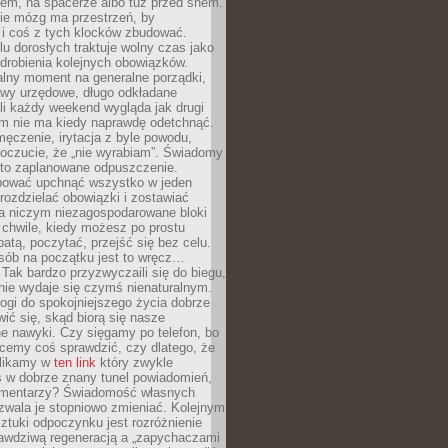
cem, na spacerze albo tuż przed snem.
ie mózg ma przestrzeń, by
 i coś z tych klocków zbudować.
elu dorosłych traktuje wolny czas jako
drobienia kolejnych obowiązków.
alny moment na generalne porządki,
awy urzędowe, długo odkładane
śli każdy weekend wygląda jak drugi
zm nie ma kiedy naprawdę odetchnąć.
ęczenie, irytacja z byle powodu,
poczucie, że „nie wyrabiam”. Świadomy
to zaplanowane odpuszczenie.
bować upchnąć wszystko w jeden
 rozdzielać obowiązki i zostawiać
na niczym niezagospodarowane bloki
 chwile, kiedy możesz po prostu
batą, poczytać, przejść się bez celu.
sób na początku jest to wręcz…
Tak bardzo przyzwyczaili się do biegu,
nie wydaje się czymś nienaturalnym.
ogi do spokojniejszego życia dobrze
wić się, skąd biorą się nasze
e nawyki. Czy sięgamy po telefon, bo
cemy coś sprawdzić, czy dlatego, że
klikamy w
ten link
który zwykle
s w dobrze znany tunel powiadomień,
komentarzy? Świadomość własnych
zwala je stopniowo zmieniać. Kolejnym
tuki odpoczynku jest rozróżnienie
awdziwą regeneracją a „zapychaczami