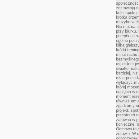
społeczności
zostawiają 
kolei spokoj
krótka drzem
muzyką w tle
Nie można te
przy biurku,
przepis na s
ogólne poczu
kilka głębs
krótki treni
minut ruchu 
bezmyślnego
aspektem je
światło, nat
bardziej, ni
czas posiedz
wyłączyć mu
której może
napięcia w ci
moment rese
również umie
zgadzamy si
projekt, spo
przestrzeń n
zarówno w pr
konieczne, 
Odmowa to n
zdrowie. W 
odpoczynek s