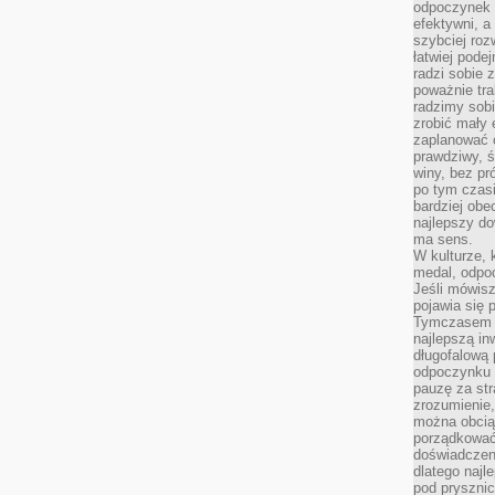
odpoczynek s
efektywni, a
szybciej roz
łatwiej pode
radzi sobie 
poważnie tra
radzimy sob
zrobić mały 
zaplanować 
prawdziwy, 
winy, bez pr
po tym czasi
bardziej obe
najlepszy d
ma sens.
W kulturze, 
medal, odpoc
Jeśli mówis
pojawia się 
Tymczasem w
najlepszą in
długofalową
odpoczynku 
pauzę za str
zrozumienie,
można obcią
porządkować
doświadczen
dlatego naj
pod pryszni