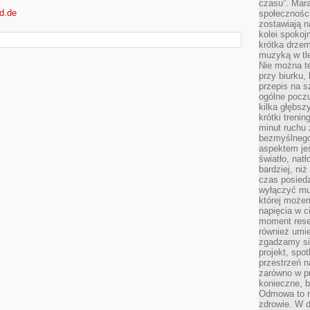
czasu”. Mara
ld.de
społeczności
zostawiają 
kolei spokoj
krótka drzem
muzyką w tle
Nie można te
przy biurku,
przepis na s
ogólne poczu
kilka głębs
krótki treni
minut ruchu 
bezmyślnego
aspektem je
światło, nat
bardziej, ni
czas posiedz
wyłączyć mu
której może
napięcia w ci
moment rese
również umie
zgadzamy si
projekt, spo
przestrzeń n
zarówno w pr
konieczne, 
Odmowa to n
zdrowie. W 