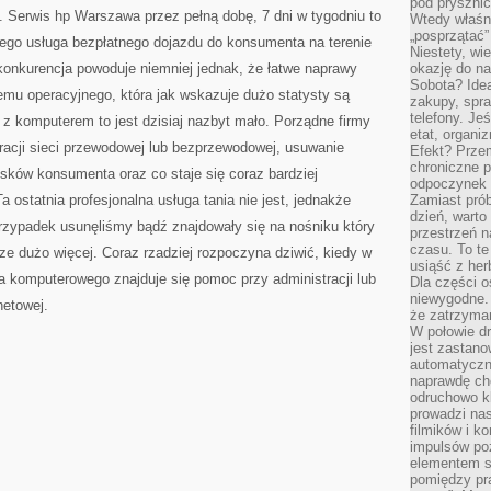
pod pryszni
a. Serwis hp Warszawa przez pełną dobę, 7 dni w tygodniu to
Wtedy właśn
„posprzątać”
o tego usługa bezpłatnego dojazdu do konsumenta na terenie
Niestety, wi
konkurencja powoduje niemniej jednak, że łatwe naprawy
okazję do na
Sobota? Ide
temu operacyjnego, która jak wskazuje dużo statysty są
zakupy, spr
telefony. Je
z komputerem to jest dzisiaj nazbyt mało. Porządne firmy
etat, organi
uracji sieci przewodowej lub bezprzewodowej, usuwanie
Efekt? Przem
chroniczne 
ków konsumenta oraz co staje się coraz bardziej
odpoczynek 
 ostatnia profesjonalna usługa tania nie jest, jednakże
Zamiast pró
dzień, warto
przypadek usunęliśmy bądź znajdowały się na nośniku który
przestrzeń 
czasu. To te
ze dużo więcej. Coraz rzadziej rozpoczyna dziwić, kiedy w
usiąść z her
a komputerowego znajduje się pomoc przy administracji lub
Dla części o
niewygodne. 
netowej.
że zatrzyma
W połowie dr
jest zastano
automatyczn
naprawdę ch
odruchowo 
prowadzi na
filmików i 
impulsów po
elementem sz
pomiędzy pr