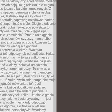
ton serialowy czy scrollowanie mediów
owych dają iluzję relaksu, ale często
nas jeszcze bardziej zmęczonych. Z
ny spacer, rozmowa z bliską osobą,
ka, lektura książki czy chwila z
 potrafią naprawdę naładować baterie.
ż zapominać o ciele. Długie siedzenie
 brak ruchu i świeżego powietrza to
ztywne mięśnie, bóle kręgosłupa i
cie „zamulenia”. Proste rozciąganie,
zych oddechów, szybszy marsz albo
ng potrafią zdziałać cuda. Czasem 15
znaczy więcej niż godzina
 patrzenia w ekran. Ważnym
st też odpoczynek od bodźców. Hałas,
łok informacji – to wszystko męczy
ż nam się wydaje. Warto raz na jakiś
ieć w ciszy, odłożyć urządzenia,
zykę, zamknąć oczy. To chwila, w
my zauważyć własne myśli, emocje,
ele. To nie jest „stracony czas”, tylko
tu. Sztuka zwalniania tempa obejmuje
jętność mówienia „nie”. Jeśli
ę na każde dodatkowe zadanie,
tkanie, nasz kalendarz puchnie, a
a odpoczynek znika. Ustalanie granic –
acy, jak i w życiu prywatnym – jest
by w ogóle mieć kiedy odpocząć.
ie egoizm, ale troska o własne
dłuższej perspektywie świadomy