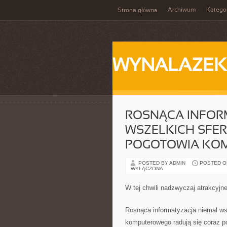
Archiwum
Katego
Strona główna
WYNALAZEK
ROSNĄCA INFOR
WSZELKICH SFER 
POGOTOWIA KOM
POSTED BY ADMIN
POSTED ON 
WYŁĄCZONA
W tej chwili nadzwyczaj atrakcyjn
Rosnąca informatyzacja niemal wsz
komputerowego radują się coraz p