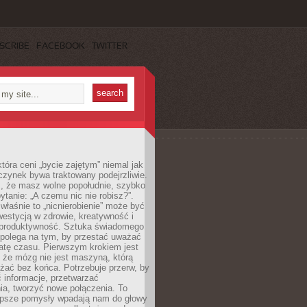
SCRIBE
FACEBOOK
TWITTER
która ceni „bycie zajętym” niemal jak
zynek bywa traktowany podejrzliwie.
z, że masz wolne popołudnie, szybko
pytanie: „A czemu nic nie robisz?”.
łaśnie to „nicnierobienie” może być
westycją w zdrowie, kreatywność i
 produktywność. Sztuka świadomego
polega na tym, by przestać uważać
atę czasu. Pierwszym krokiem jest
 że mózg nie jest maszyną, którą
żać bez końca. Potrzebuje przerw, by
 informacje, przetwarzać
ia, tworzyć nowe połączenia. To
lepsze pomysły wpadają nam do głowy