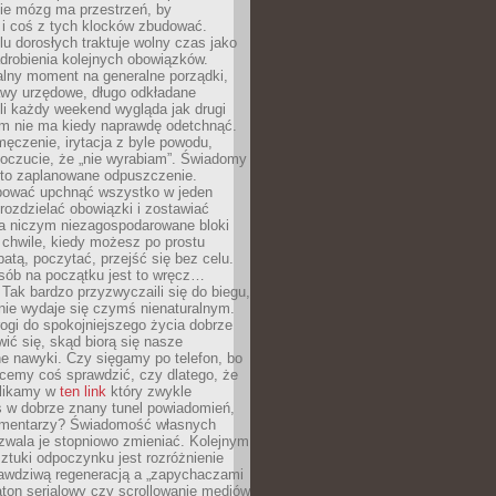
ie mózg ma przestrzeń, by
 i coś z tych klocków zbudować.
elu dorosłych traktuje wolny czas jako
drobienia kolejnych obowiązków.
alny moment na generalne porządki,
awy urzędowe, długo odkładane
śli każdy weekend wygląda jak drugi
zm nie ma kiedy naprawdę odetchnąć.
ęczenie, irytacja z byle powodu,
poczucie, że „nie wyrabiam”. Świadomy
to zaplanowane odpuszczenie.
bować upchnąć wszystko w jeden
 rozdzielać obowiązki i zostawiać
na niczym niezagospodarowane bloki
 chwile, kiedy możesz po prostu
batą, poczytać, przejść się bez celu.
sób na początku jest to wręcz…
Tak bardzo przyzwyczaili się do biegu,
nie wydaje się czymś nienaturalnym.
ogi do spokojniejszego życia dobrze
wić się, skąd biorą się nasze
e nawyki. Czy sięgamy po telefon, bo
cemy coś sprawdzić, czy dlatego, że
klikamy w
ten link
który zwykle
s w dobrze znany tunel powiadomień,
komentarzy? Świadomość własnych
zwala je stopniowo zmieniać. Kolejnym
tuki odpoczynku jest rozróżnienie
awdziwą regeneracją a „zapychaczami
ton serialowy czy scrollowanie mediów