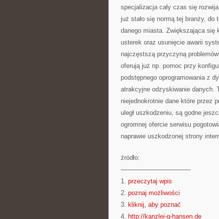
specjalizacja cały czas się rozwij
już stało się normą tej branży, d
danego miasta. Zwiększająca się 
usterek oraz usunięcie awarii sys
najczęstszą przyczyną problemów 
oferują już np. pomoc przy konfig
podstępnego oprogramowania z dys
atrakcyjne odzyskiwanie danych. Ta
niejednokrotnie dane które przez 
uległ uszkodzeniu, są godne jeszc
ogromnej ofercie serwisu pogotowi
naprawie uszkodzonej strony inter
źródło:
———————————
1.
przeczytaj wpis
2.
poznaj możliwości
3.
kliknij, aby poznać
4.
http://kanzlei-g-hansen.de