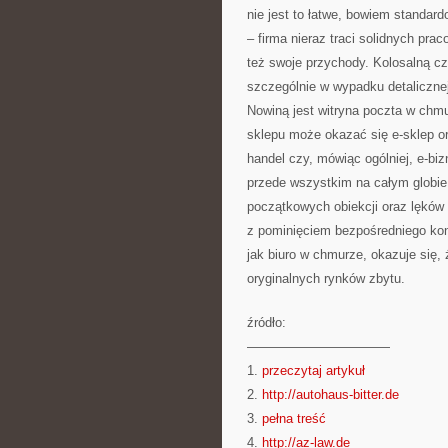
nie jest to łatwe, bowiem standar
– firma nieraz traci solidnych pr
też swoje przychody. Kolosalną cz
szczególnie w wypadku detalicznej
Nowiną jest witryna poczta w chm
sklepu może okazać się e-sklep ora
handel czy, mówiąc ogólniej, e-biz
przede wszystkim na całym globi
początkowych obiekcji oraz lęków 
z pominięciem bezpośredniego kont
jak biuro w chmurze, okazuje się,
oryginalnych rynków zbytu.
źródło:
———————————
1.
przeczytaj artykuł
2.
http://autohaus-bitter.de
3.
pełna treść
4.
http://az-law.de