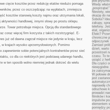
pod pryszni
dowe cięcie kosztów przez redukcję etatów niedużo pomaga
Wtedy właśn
„posprzątać”
acowników, przez co oszczędzając na wypłatach, zmniejsza
Niestety, wi
ęść kosztów stanowią koszty najmu oraz utrzymania lokali,
okazję do na
Sobota? Ide
 aktywności handlowej, innymi słowy po prostu sklepu.
zakupy, spr
telefony. Je
urze. Towar potrzebuje miejsca. Opcją dla standardowego
etat, organi
z coraz więcej firm korzysta z takich rozstrzygnięć. E-
Efekt? Przem
chroniczne 
nes już od dawna zagrzał miejsce nie jedynie w kraju, lecz
odpoczynek 
e, w krajach wysoko uprzemysłowionych. Pomimo
Zamiast pró
dzień, warto
o zapewnienie sobie potencjalnych kontrahentów przez sieć
przestrzeń 
czasu. To te
aktu, co dla co niektórych jest podstawą udanego handlu,
usiąść z her
 że w ten sposób wolno niemniej jednak dotrzeć do wielu
Dla części o
niewygodne. 
że zatrzyma
W połowie dr
jest zastano
automatyczn
naprawdę ch
odruchowo 
prowadzi na
filmików i 
impulsów po
elementem sz
pomiędzy pr