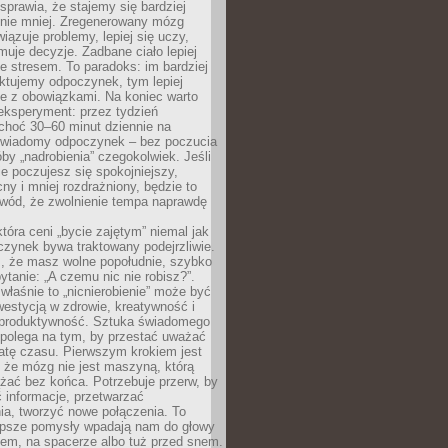
prawia, że stajemy się bardziej
 nie mniej. Zregenerowany mózg
wiązuje problemy, lepiej się uczy,
jmuje decyzje. Zadbane ciało lepiej
ze stresem. To paradoks: im bardziej
ktujemy odpoczynek, tym lepiej
ie z obowiązkami. Na koniec warto
eksperyment: przez tydzień
choć 30–60 minut dziennie na
świadomy odpoczynek – bez poczucia
óby „nadrobienia” czegokolwiek. Jeśli
e poczujesz się spokojniejszy,
cny i mniej rozdrażniony, będzie to
owód, że zwolnienie tempa naprawdę
która ceni „bycie zajętym” niemal jak
zynek bywa traktowany podejrzliwie.
z, że masz wolne popołudnie, szybko
pytanie: „A czemu nic nie robisz?”.
łaśnie to „nicnierobienie” może być
westycją w zdrowie, kreatywność i
 produktywność. Sztuka świadomego
polega na tym, by przestać uważać
atę czasu. Pierwszym krokiem jest
 że mózg nie jest maszyną, którą
żać bez końca. Potrzebuje przerw, by
 informacje, przetwarzać
ia, tworzyć nowe połączenia. To
lepsze pomysły wpadają nam do głowy
cem, na spacerze albo tuż przed snem.