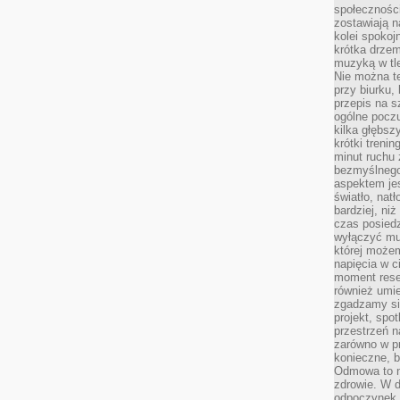
społeczności
zostawiają 
kolei spokoj
krótka drzem
muzyką w tle
Nie można te
przy biurku,
przepis na s
ogólne poczu
kilka głębs
krótki treni
minut ruchu 
bezmyślnego
aspektem je
światło, nat
bardziej, ni
czas posiedz
wyłączyć mu
której może
napięcia w ci
moment rese
również umie
zgadzamy si
projekt, spo
przestrzeń n
zarówno w pr
konieczne, 
Odmowa to n
zdrowie. W 
odpoczynek s