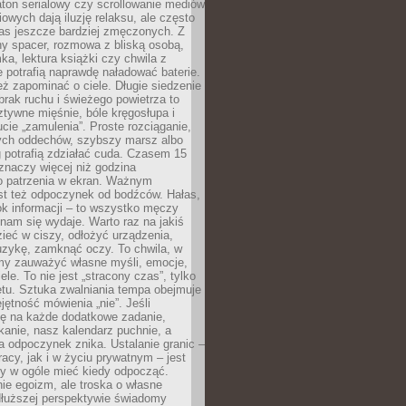
ton serialowy czy scrollowanie mediów
owych dają iluzję relaksu, ale często
nas jeszcze bardziej zmęczonych. Z
ny spacer, rozmowa z bliską osobą,
ka, lektura książki czy chwila z
 potrafią naprawdę naładować baterie.
ż zapominać o ciele. Długie siedzenie
 brak ruchu i świeżego powietrza to
ztywne mięśnie, bóle kręgosłupa i
cie „zamulenia”. Proste rozciąganie,
zych oddechów, szybszy marsz albo
ng potrafią zdziałać cuda. Czasem 15
znaczy więcej niż godzina
 patrzenia w ekran. Ważnym
st też odpoczynek od bodźców. Hałas,
łok informacji – to wszystko męczy
ż nam się wydaje. Warto raz na jakiś
ieć w ciszy, odłożyć urządzenia,
zykę, zamknąć oczy. To chwila, w
my zauważyć własne myśli, emocje,
ele. To nie jest „stracony czas”, tylko
tu. Sztuka zwalniania tempa obejmuje
jętność mówienia „nie”. Jeśli
ę na każde dodatkowe zadanie,
tkanie, nasz kalendarz puchnie, a
a odpoczynek znika. Ustalanie granic –
acy, jak i w życiu prywatnym – jest
by w ogóle mieć kiedy odpocząć.
ie egoizm, ale troska o własne
dłuższej perspektywie świadomy