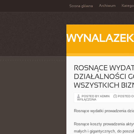
Archiwum
Katego
Strona główna
WYNALAZEK
ROSNĄCE WYDAT
DZIAŁALNOŚCI G
WSZYSTKICH BI
POSTED BY ADMIN
POSTED ON 
WYŁĄCZONA
Rosnące wydatki prowadzenia dzia
Rosnące koszty prowadzenia aktyw
małych i gigantycznych, do poszu