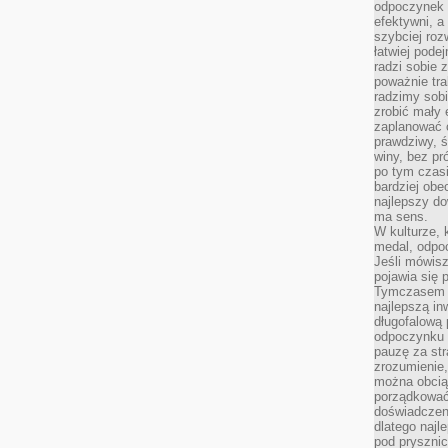
odpoczynek s
efektywni, a
szybciej roz
łatwiej pode
radzi sobie 
poważnie tra
radzimy sob
zrobić mały 
zaplanować 
prawdziwy, 
winy, bez pr
po tym czasi
bardziej obe
najlepszy d
ma sens.
W kulturze, 
medal, odpoc
Jeśli mówis
pojawia się 
Tymczasem w
najlepszą in
długofalową
odpoczynku 
pauzę za str
zrozumienie,
można obcią
porządkować
doświadczen
dlatego naj
pod pryszni