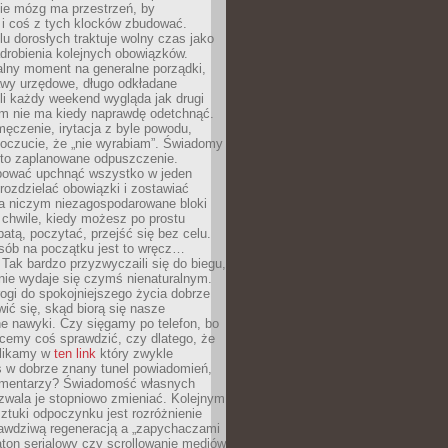
ie mózg ma przestrzeń, by
 i coś z tych klocków zbudować.
elu dorosłych traktuje wolny czas jako
drobienia kolejnych obowiązków.
alny moment na generalne porządki,
awy urzędowe, długo odkładane
śli każdy weekend wygląda jak drugi
zm nie ma kiedy naprawdę odetchnąć.
ęczenie, irytacja z byle powodu,
poczucie, że „nie wyrabiam”. Świadomy
to zaplanowane odpuszczenie.
bować upchnąć wszystko w jeden
 rozdzielać obowiązki i zostawiać
na niczym niezagospodarowane bloki
 chwile, kiedy możesz po prostu
batą, poczytać, przejść się bez celu.
sób na początku jest to wręcz…
Tak bardzo przyzwyczaili się do biegu,
nie wydaje się czymś nienaturalnym.
ogi do spokojniejszego życia dobrze
wić się, skąd biorą się nasze
e nawyki. Czy sięgamy po telefon, bo
cemy coś sprawdzić, czy dlatego, że
klikamy w
ten link
który zwykle
s w dobrze znany tunel powiadomień,
komentarzy? Świadomość własnych
zwala je stopniowo zmieniać. Kolejnym
tuki odpoczynku jest rozróżnienie
awdziwą regeneracją a „zapychaczami
ton serialowy czy scrollowanie mediów