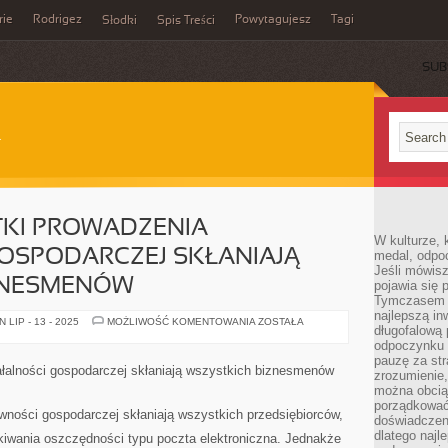
rie
Rodrigez
Powytagujesz
Tagi
Słodki
Spis Treści
SUB
KI PROWADZENIA
W kulturze, 
OSPODARCZEJ SKŁANIAJĄ
medal, odpoc
Jeśli mówis
ZNESMENÓW
pojawia się 
Tymczasem w
najlepszą in
ROSNĄCE
LIP - 13 - 2025
MOŻLIWOŚĆ KOMENTOWANIA
ZOSTAŁA
długofalową
WYDATKI
PROWADZENIA
odpoczynku 
DZIAŁALNOŚCI
pauzę za str
GOSPODARCZEJ
łalności gospodarczej skłaniają wszystkich biznesmenów
zrozumienie,
SKŁANIAJĄ
WSZYSTKICH
można obcią
BIZNESMENÓW
porządkować
ności gospodarczej skłaniają wszystkich przedsiębiorców,
doświadczen
dlatego naj
kiwania oszczędności typu poczta elektroniczna. Jednakże