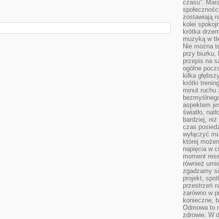
czasu”. Mara
społeczności
zostawiają 
kolei spokoj
krótka drzem
muzyką w tle
Nie można te
przy biurku,
przepis na s
ogólne poczu
kilka głębs
krótki treni
minut ruchu 
bezmyślnego
aspektem je
światło, nat
bardziej, ni
czas posiedz
wyłączyć mu
której może
napięcia w ci
moment rese
również umie
zgadzamy si
projekt, spo
przestrzeń n
zarówno w pr
konieczne, 
Odmowa to n
zdrowie. W 