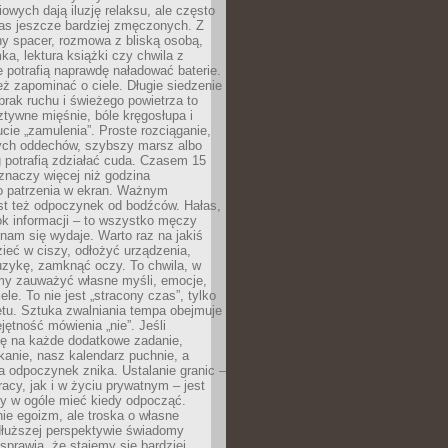
owych dają iluzję relaksu, ale często
nas jeszcze bardziej zmęczonych. Z
ny spacer, rozmowa z bliską osobą,
ka, lektura książki czy chwila z
 potrafią naprawdę naładować baterie.
ż zapominać o ciele. Długie siedzenie
 brak ruchu i świeżego powietrza to
ztywne mięśnie, bóle kręgosłupa i
cie „zamulenia”. Proste rozciąganie,
zych oddechów, szybszy marsz albo
ng potrafią zdziałać cuda. Czasem 15
znaczy więcej niż godzina
 patrzenia w ekran. Ważnym
st też odpoczynek od bodźców. Hałas,
łok informacji – to wszystko męczy
ż nam się wydaje. Warto raz na jakiś
ieć w ciszy, odłożyć urządzenia,
zykę, zamknąć oczy. To chwila, w
my zauważyć własne myśli, emocje,
ele. To nie jest „stracony czas”, tylko
tu. Sztuka zwalniania tempa obejmuje
jętność mówienia „nie”. Jeśli
ę na każde dodatkowe zadanie,
tkanie, nasz kalendarz puchnie, a
a odpoczynek znika. Ustalanie granic –
acy, jak i w życiu prywatnym – jest
by w ogóle mieć kiedy odpocząć.
ie egoizm, ale troska o własne
dłuższej perspektywie świadomy
prawia, że stajemy się bardziej