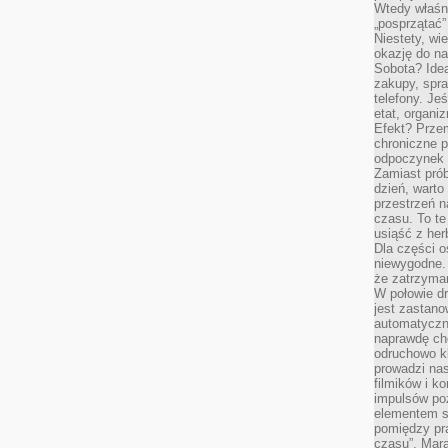
Wtedy właśn
„posprzątać”
Niestety, wi
okazję do na
Sobota? Ide
zakupy, spr
telefony. Je
etat, organi
Efekt? Przem
chroniczne 
odpoczynek 
Zamiast pró
dzień, warto
przestrzeń 
czasu. To te
usiąść z her
Dla części o
niewygodne. 
że zatrzyma
W połowie dr
jest zastano
automatyczn
naprawdę ch
odruchowo 
prowadzi na
filmików i 
impulsów po
elementem sz
pomiędzy pr
czasu”. Mara