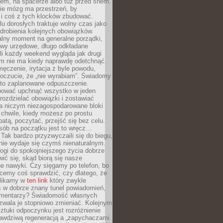
cem, na spacerze albo tuż przed snem.
ie mózg ma przestrzeń, by
 i coś z tych klocków zbudować.
elu dorosłych traktuje wolny czas jako
drobienia kolejnych obowiązków.
alny moment na generalne porządki,
awy urzędowe, długo odkładane
śli każdy weekend wygląda jak drugi
zm nie ma kiedy naprawdę odetchnąć.
ęczenie, irytacja z byle powodu,
poczucie, że „nie wyrabiam”. Świadomy
to zaplanowane odpuszczenie.
bować upchnąć wszystko w jeden
 rozdzielać obowiązki i zostawiać
na niczym niezagospodarowane bloki
 chwile, kiedy możesz po prostu
batą, poczytać, przejść się bez celu.
sób na początku jest to wręcz…
Tak bardzo przyzwyczaili się do biegu,
nie wydaje się czymś nienaturalnym.
ogi do spokojniejszego życia dobrze
wić się, skąd biorą się nasze
e nawyki. Czy sięgamy po telefon, bo
cemy coś sprawdzić, czy dlatego, że
klikamy w
ten link
który zwykle
s w dobrze znany tunel powiadomień,
komentarzy? Świadomość własnych
zwala je stopniowo zmieniać. Kolejnym
tuki odpoczynku jest rozróżnienie
awdziwą regeneracją a „zapychaczami