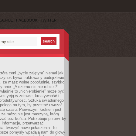
SCRIBE
FACEBOOK
TWITTER
która ceni „bycie zajętym” niemal jak
zynek bywa traktowany podejrzliwie.
z, że masz wolne popołudnie, szybko
pytanie: „A czemu nic nie robisz?”.
łaśnie to „nicnierobienie” może być
westycją w zdrowie, kreatywność i
 produktywność. Sztuka świadomego
polega na tym, by przestać uważać
atę czasu. Pierwszym krokiem jest
 że mózg nie jest maszyną, którą
żać bez końca. Potrzebuje przerw, by
 informacje, przetwarzać
ia, tworzyć nowe połączenia. To
lepsze pomysły wpadają nam do głowy